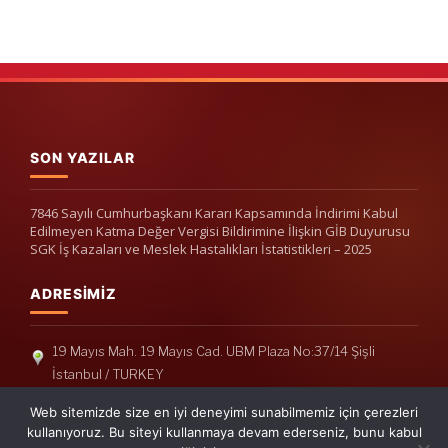
SON YAZILAR
7846 Sayılı Cumhurbaşkanı Kararı Kapsamında İndirimi Kabul
Edilmeyen Katma Değer Vergisi Bildirimine İlişkin GİB Duyurusu
SGK İş Kazaları ve Meslek Hastalıkları İstatistikleri – 2025
ADRESIMIZ
19 Mayıs Mah. 19 Mayıs Cad. UBM Plaza No:37/14 Şişli
İstanbul / TURKEY
Telefon: +90(212) 240 33 39
Web sitemizde size en iyi deneyimi sunabilmemiz için çerezleri
Telefon: +90(212) 248 19 36
kullanıyoruz. Bu siteyi kullanmaya devam ederseniz, bunu kabul