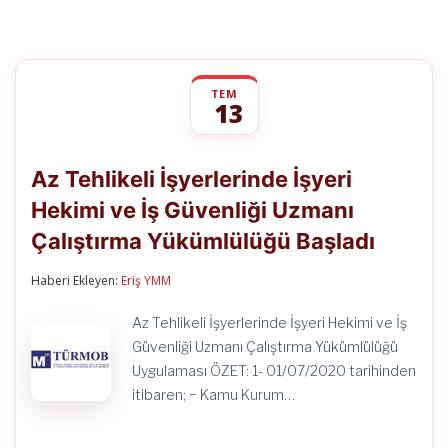
TEM
13
Az
yorumlar kapalı
Tehlikeli
Az Tehlikeli İşyerlerinde İşyeri
İşyerlerinde
İşyeri
Hekimi ve İş Güvenliği Uzmanı
Hekimi
ve
Çalıştırma Yükümlülüğü Başladı
İş
Güvenliği
Uzmanı
Haberi Ekleyen:
Eriş YMM
Çalıştırma
Yükümlülüğü
Az Tehlikeli İşyerlerinde İşyeri Hekimi ve İş
Başladı
Güvenliği Uzmanı Çalıştırma Yükümlülüğü
için
Uygulaması ÖZET: 1- 01/07/2020 tarihinden
itibaren; − Kamu Kurum…