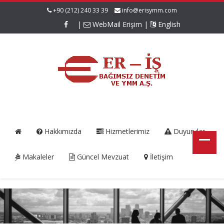
+90 (212) 240 33 39
info@erisymm.com
|
WebMail Erişim
|
English
Hakkımızda
Hizmetlerimiz
Duyurular
Makaleler
Güncel Mevzuat
İletişim