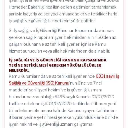
işyeri işverenleri veya işveren vekili, Aile, Çalışma ve Sosyal
Hizmetler Bakanlığı’nca ilan edilen eğitimleri tamamlamak
şartıyla işe giriş ve periyodik muayeneler ve tetkikler hariç
iş sağlığı ve güvenliği hizmetlerini yürütebilirler.
3- İş sağlığı ve İş Güvenliği Kanunun kapsamında alınması
gereken sağlık raporları işyeri hekiminden alınır. 50’den az
çalışanı bulunan ve az tehlikeli işyerleri için ise Kamu
hizmet sunucuları veya aile hekimlerinden de alınabilir.
İŞ SAĞLIĞI VE İŞ GÜVENLİĞİ KANUNU KAPSAMINDA
YERİNE GETİRİLMESİ GEREKEN YÜKÜMLÜLÜKLER
NELERDİR:
Kamu Kurumlarında ve az tehlikeli işyerlerinde
6331 sayılı İş
Sağlığı ve Güvenliği (İSG) Kanunu
’nun 6’ncı ve 7’nci
maddeleri yani işyeri hekimi ve iş güvenliği uzmanı
bulundurma zorunluluğu 6495 sayılı Kanunla 01/07/2020
tarihine ertelenmişti. 01/07/2020 tarihinden itibaren yeni
bir erteleme olmaması halinde Kanunun yayım tarihinden
itibaren yerine getirilmesi gereken yükümlülüklerle birlikte
işyeri hekimi ve iş güvenliği uzmanı çalıştırma