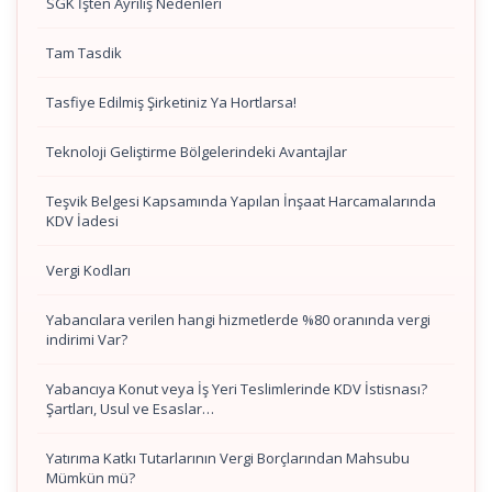
SGK İşten Ayrılış Nedenleri
Tam Tasdik
Tasfiye Edilmiş Şirketiniz Ya Hortlarsa!
Teknoloji Geliştirme Bölgelerindeki Avantajlar
Teşvik Belgesi Kapsamında Yapılan İnşaat Harcamalarında
KDV İadesi
Vergi Kodları
Yabancılara verilen hangi hizmetlerde %80 oranında vergi
indirimi Var?
Yabancıya Konut veya İş Yeri Teslimlerinde KDV İstisnası?
Şartları, Usul ve Esaslar…
Yatırıma Katkı Tutarlarının Vergi Borçlarından Mahsubu
Mümkün mü?