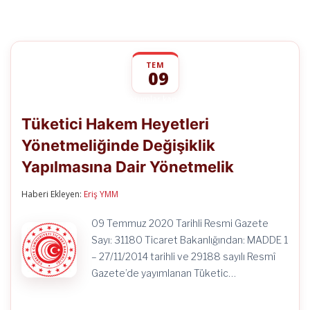
TEM
09
Tüketici
yorumlar kapalı
Hakem
Tüketici Hakem Heyetleri
Heyetleri
Yönetmeliğinde
Yönetmeliğinde Değişiklik
Değişiklik
Yapılmasına
Yapılmasına Dair Yönetmelik
Dair
Yönetmelik
için
Haberi Ekleyen:
Eriş YMM
09 Temmuz 2020 Tarihli Resmi Gazete
Sayı: 31180 Ticaret Bakanlığından: MADDE 1
– 27/11/2014 tarihli ve 29188 sayılı Resmî
Gazete’de yayımlanan Tüketic…