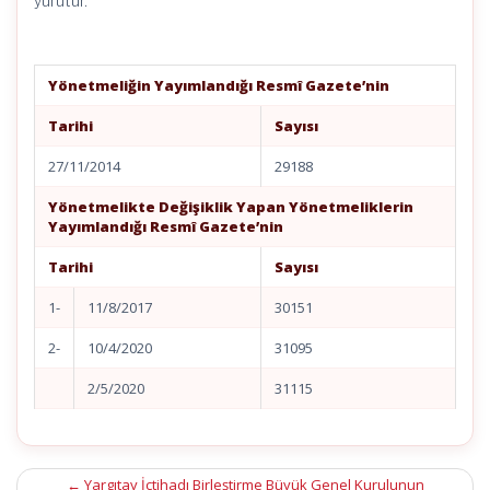
yürütür.
Yönetmeliğin Yayımlandığı Resmî Gazete’nin
Tarihi
Sayısı
27/11/2014
29188
Yönetmelikte Değişiklik Yapan Yönetmeliklerin
Yayımlandığı Resmî Gazete’nin
Tarihi
Sayısı
1-
11/8/2017
30151
2-
10/4/2020
31095
2/5/2020
31115
Post
←
Yargıtay İçtihadı Birleştirme Büyük Genel Kurulunun