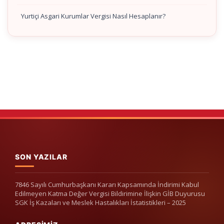
Yurtiçi Asgari Kurumlar Vergisi Nasıl Hesaplanır?
SON YAZILAR
7846 Sayılı Cumhurbaşkanı Kararı Kapsamında İndirimi Kabul
Edilmeyen Katma Değer Vergisi Bildirimine İlişkin GİB Duyurusu
SGK İş Kazaları ve Meslek Hastalıkları İstatistikleri – 2025