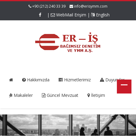
+90 (212) 240 33 39
info@erisymm.com
|
WebMail Erişim
|
English
Hakkımızda
Hizmetlerimiz
Duyurular
Makaleler
Güncel Mevzuat
İletişim