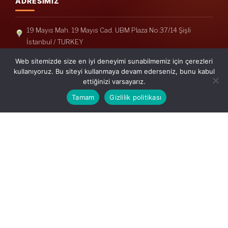
ADRESIMIZ
19 Mayıs Mah. 19 Mayıs Cad. UBM Plaza No:37/14 Şişli
İstanbul / TURKEY
Telefon: +90(212) 240 33 39
Web sitemizde size en iyi deneyimi sunabilmemiz için çerezleri
Telefon: +90(212) 248 19 36
kullanıyoruz. Bu siteyi kullanmaya devam ederseniz, bunu kabul
ettiğinizi varsayarız.
info@erisymm.com
Tamam
Gizlilik politikası
PRATIK MENÜ
Ana Sayfa
Hakkımızda
Hizmetlerimiz
Güncel Mevzuat
İletişim