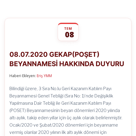
TEM
08
08.07.2020
yorumlar kapalı
GEKAP(POŞET)
08.07.2020 GEKAP(POŞET)
BEYANNAMESİ
HAKKINDA
BEYANNAMESİ HAKKINDA DUYURU
DUYURU
için
Haberi Ekleyen:
Eriş YMM
Bilindiği üzere, 3 Sıra No.lu Geri Kazanım Katılım Payı
Beyannamesi Genel Tebliği (Sıra No: 1)’nde Değişiklik
Yapılmasına Dair Tebliğ ile Geri Kazanım Katılım Payı
(POSET) Beyannamesinin beyan dönemleri 2020 yılında
altı aylık, takip eden yıllar için üç aylık olarak belirlenmiştir.
Ocak/2020 ve Şubat/2020 dönemleri için beyanname
vermiş olanlar 2020 yılının ilk altı aylık dönemi için