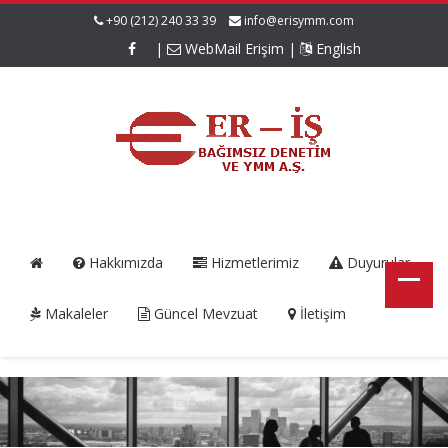
+90 (212) 240 33 39
info@erisymm.com
|
WebMail Erişim
|
English
Hakkımızda
Hizmetlerimiz
Duyurular
Makaleler
Güncel Mevzuat
İletişim