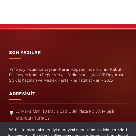
SON YAZILAR
7846 Sayılı Cumhurbaşkanı Kararı Kapsamında İndirimi Kabul
Edilmeyen Katma Değer Vergisi Bildirimine İlişkin GİB Duyurusu
SGK İş Kazaları ve Meslek Hastalıkları İstatistikleri – 2025
ADRESIMIZ
19 Mayıs Mah. 19 Mayıs Cad. UBM Plaza No:37/14 Şişli
İstanbul / TURKEY
Telefon: +90(212) 240 33 39
Web sitemizde size en iyi deneyimi sunabilmemiz için çerezleri
Telefon: +90(212) 248 19 36
kullanıyoruz. Bu siteyi kullanmaya devam ederseniz, bunu kabul