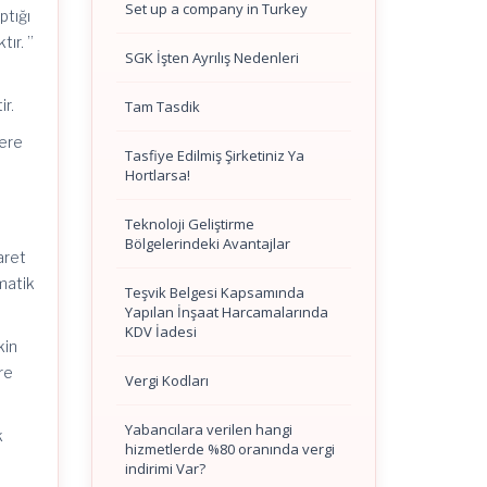
Set up a company in Turkey
ptığı
ır. ”
SGK İşten Ayrılış Nedenleri
ir.
Tam Tasdik
lere
Tasfiye Edilmiş Şirketiniz Ya
Hortlarsa!
Teknoloji Geliştirme
Bölgelerindeki Avantajlar
caret
matik
Teşvik Belgesi Kapsamında
Yapılan İnşaat Harcamalarında
KDV İadesi
kin
öre
Vergi Kodları
Yabancılara verilen hangi
k
hizmetlerde %80 oranında vergi
indirimi Var?