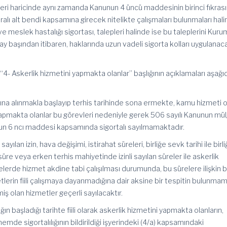
leri haricinde aynı zamanda Kanunun 4 üncü maddesinin birinci fıkrası
aralı alt bendi kapsamına girecek nitelikte çalışmaları bulunmaları hal
 ve meslek hastalığı sigortası, talepleri halinde ise bu taleplerini Kur
n ay başından itibaren, haklarında uzun vadeli sigorta kolları uygulanaca
4- Askerlik hizmetini yapmakta olanlar” başlığının açıklamaları aşağı
 altına alınmakla başlayıp terhis tarihinde sona ermekte, kamu hizmeti 
ak yapmakta olanlar bu görevleri nedeniyle gerek 506 sayılı Kanunun mü
n 6 ncı maddesi kapsamında sigortalı sayılmamaktadır.
ılan izin, hava değişimi, istirahat süreleri, birliğe sevk tarihi ile birl
süre veya erken terhis mahiyetinde izinli sayılan süreler ile askerlik
erde hizmet akdine tabi çalışılması durumunda, bu sürelere ilişkin 
etlerin fiili çalışmaya dayanmadığına dair aksine bir tespitin bulunma
miş olan hizmetler geçerli sayılacaktır.
ğın başladığı tarihte fiili olarak askerlik hizmetini yapmakta olanların,
emde sigortalılığının bildirildiği işyerindeki (4/a) kapsamındaki