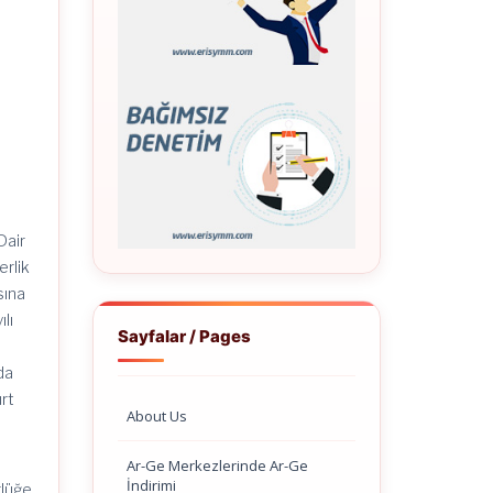
Dair
erlik
sına
lı
Sayfalar / Pages
da
urt
About Us
Ar-Ge Merkezlerinde Ar-Ge
İndirimi
rlüğe