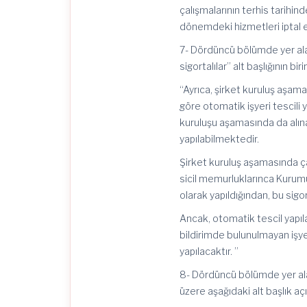
çalışmalarının terhis tarihind
dönemdeki hizmetleri iptal ed
7- Dördüncü bölümde yer alan 
sigortalılar” alt başlığının 
“Ayrıca, şirket kuruluş aşama
göre otomatik işyeri tescili yap
kuruluşu aşamasında da alınab
yapılabilmektedir.
Şirket kuruluş aşamasında çalış
sicil memurluklarınca Kurumu
olarak yapıldığından, bu sigort
Ancak, otomatik tescil yapılan
bildirimde bulunulmayan işyerle
yapılacaktır. ”
8- Dördüncü bölümde yer alan
üzere aşağıdaki alt başlık açı