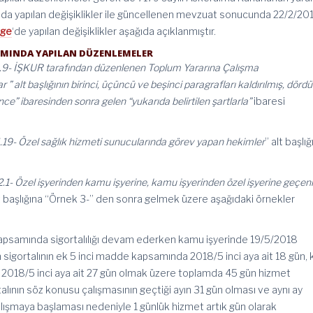
n da yapılan değişiklikler ile güncellenen mevzuat sonucunda 22/2/20
lge
‘de yapılan değişiklikler aşağıda açıklanmıştır.
ISMINDA YAPILAN DÜZENLEMELER
.9- İŞKUR tarafından düzenlenen Toplum Yararına Çalışma
” alt başlığının birinci, üçüncü ve beşinci paragrafları kaldırılmış, dörd
ce” ibaresinden sonra gelen “yukarıda belirtilen şartlarla”
ibaresi
1.19- Özel sağlık hizmeti sunucularında görev yapan hekimler
” alt başlığ
2.1- Özel işyerinden kamu işyerine, kamu işyerinden özel işyerine geçenl
lt başlığına “Örnek 3-” den sonra gelmek üzere aşağıdaki örnekler
apsamında sigortalılığı devam ederken kamu işyerinde 19/5/2018
 sigortalının ek 5 inci madde kapsamında 2018/5 inci aya ait 18 gün,
 2018/5 inci aya ait 27 gün olmak üzere toplamda 45 gün hizmet
alının söz konusu çalışmasının geçtiği ayın 31 gün olması ve aynı ay
lışmaya başlaması nedeniyle 1 günlük hizmet artık gün olarak