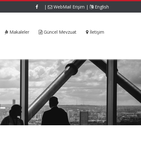
|
WebMail Erişim
|
English
Makaleler
Güncel Mevzuat
İletişim