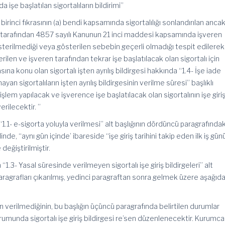
 işe başlatılan sigortalıların bildirimi”
inci fıkrasının (a) bendi kapsamında sigortalılığı sonlandırılan ancak
rafından 4857 sayılı Kanunun 21 inci maddesi kapsamında işveren
terilmediği veya gösterilen sebebin geçerli olmadığı tespit edilerek
rilen ve işveren tarafından tekrar işe başlatılacak olan sigortalı için
sına konu olan sigortalı işten ayrılış bildirgesi hakkında “1.4- İşe iade
an sigortalıların işten ayrılış bildirgesinin verilme süresi” başlıklı
şlem yapılacak ve işverence işe başlatılacak olan sigortalının işe giri
erilecektir. ”
1.1- e-sigorta yoluyla verilmesi” alt başlığının dördüncü paragrafındak
inde, “aynı gün içinde’ ibareside “işe giriş tarihini takip eden ilk iş gün
değiştirilmiştir.
1.3- Yasal süresinde verilmeyen sigortalı işe giriş bildirgeleri” alt
 paragrafları çıkarılmış, yedinci paragraftan sonra gelmek üzere aşağıda
inin verilmediğinin, bu başlığın üçüncü paragrafında belirtilen durumlar
rumunda sigortalı işe giriş bildirgesi re’sen düzenlenecektir. Kurumca