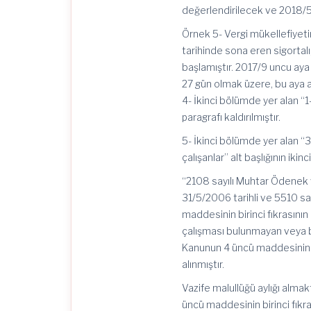
değerlendirilecek ve 2018/5 i
Örnek 5- Vergi mükellefiyeti
tarihinde sona eren sigortal
başlamıştır. 2017/9 uncu aya 
27 gün olmak üzere, bu aya ai
4- İkinci bölümde yer alan “1
paragrafı kaldırılmıştır.
5- İkinci bölümde yer alan “
çalışanlar” alt başlığının ik
“2108 sayılı Muhtar Ödenek v
31/5/2006 tarihli ve 5510 sa
maddesinin birinci fıkrasının
çalışması bulunmayan veya b
Kanunun 4 üncü maddesinin bi
alınmıştır.
Vazife malullüğü aylığı alma
üncü maddesinin birinci fıkr