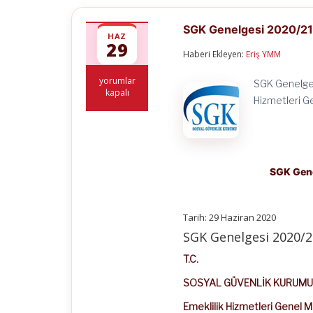
SGK Genelgesi 2020/21 –
HAZ
29
Haberi Ekleyen:
Eriş YMM
SGK
yorumlar
SGK Genelge
Genelgesi
kapalı
Hizmetleri G
2020/21
–
2013/11
sayılı
Genelgede
Değişiklik
SGK Gene
için
Tarih: 29 Haziran 2020
SGK Genelgesi 2020/2
T.C.
SOSYAL GÜVENLİK KURUMU
Emeklilik Hizmetleri Genel 