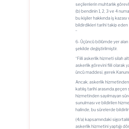
seçilenlerin muhtarlık görev
(b) bendinin 1, 2, 3 ve 4 num
bu kişiler hakkında iş kazası
bildirdikleri tarihi takip ede
”
6- Üçüncü bölümde yer alan “
şekilde değiştirilmiştir.
“Fiili askerlik hizmeti silah
askerlik görevini fiili olar
üncü maddesi, gerek Kanunu
Ancak; askerlik hizmetinden say
katılış tarihi arasında geçen 
hizmetinden sayılmayan sürel
sunulması ve bildirilen hizm
halinde, bu sürelerde bildiril
(4/a) kapsamındaki sigortalılı
askerlik hizmetini yaptığı dön