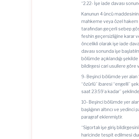
“2.22- İşe iade davası sonunda
Kanunun 4 üncü maddesinin bir
mahkeme veya özel hakem ta
tarafından geçerli sebep gös
feshin geçersizliğine karar ve
öncelikli olarak işe iade dava
davası sonunda işe başlatılmay
bölümde açıklandığı şekilde i
bildirgesi cari usullere göre v
9- Beşinci bölümde yer alan “
“özürlü” ibaresi “engelli” şekl
saat 23:59’a kadar” şeklinde 
10- Beşinci bölümde yer alan “
başlığının altıncı ve yedinci
paragraf eklenmiştir.
“Sigortalı işe giriş bildirges
haricinde tespit edilmesi du