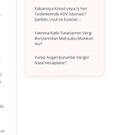
Yabancıya Konut veya İş Yeri
,
Teslimlerinde KDV İstisnası?
Şartları, Usul ve Esaslar…
Yatırıma Katkı Tutarlarının Vergi
Borçlarından Mahsubu Mümkün
mü?
ş
Yurtiçi Asgari Kurumlar Vergisi
Nasıl Hesaplanır?
i
ü
ki
 re