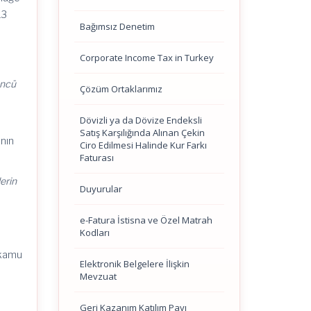
13
Bağımsız Denetim
Corporate Income Tax in Turkey
üncü
Çözüm Ortaklarımız
Dövizli ya da Dövize Endeksli
Satış Karşılığında Alınan Çekin
ının
Ciro Edilmesi Halinde Kur Farkı
Faturası
erin
Duyurular
e-Fatura İstisna ve Özel Matrah
Kodları
 kamu
Elektronik Belgelere İlişkin
Mevzuat
Geri Kazanım Katılım Payı