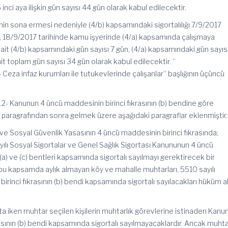
nci aya ilişkin gün sayısı 44 gün olarak kabul edilecektir.
nin sona ermesi nedeniyle (4/b) kapsamındaki sigortalılığı 7/9/2017
ı, 18/9/2017 tarihinde kamu işyerinde (4/a) kapsamında çalışmaya
ait (4/b) kapsamındaki gün sayısı 7 gün, (4/a) kapsamındaki gün sayısı
t toplam gün sayısı 34 gün olarak kabul edilecektir. ”
- Ceza infaz kurumları ile tutukevlerinde çalışanlar” başlığının üçüncü
3.2- Kanunun 4 üncü maddesinin birinci fıkrasının (b) bendine göre
inci paragrafından sonra gelmek üzere aşağıdaki paragraflar eklenmiştir.
e Sosyal Güvenlik Yasasının 4 üncü maddesinin birinci fıkrasında;
yılı Sosyal Sigortalar ve Genel Sağlık Sigortası Kanununun 4 üncü
 (a) ve (c) bentleri kapsamında sigortalı sayılmayı gerektirecek bir
u kapsamda aylık almayan köy ve mahalle muhtarları, 5510 sayılı
rinci fıkrasının (b) bendi kapsamında sigortalı sayılacakları hüküm a
kta iken muhtar seçilen kişilerin muhtarlık görevlerine istinaden Kanu
asının (b) bendi kapsamında sigortalı sayılmayacaklardır. Ancak muht