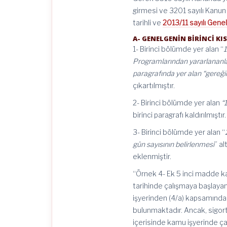
girmesi ve 3201 sayılı Kanu
tarihli ve
2013/11 sayılı Gene
A- GENELGENİN BİRİNCİ K
1- Birinci bölümde yer alan “
1
Programlarından yararlananlar 
paragrafında yer alan “gereğin
çıkartılmıştır.
2- Birinci bölümde yer alan
“
birinci paragrafı kaldırılmıştır.
3- Birinci bölümde yer alan “
gün sayısının belirlenmesi
” a
eklenmiştir.
“Örnek 4- Ek 5 inci madde k
tarihinde çalışmaya başlayan
işyerinden (4/a) kapsamında
bulunmaktadır. Ancak, sigort
içerisinde kamu işyerinde ça