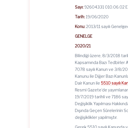
Sayı:
92604331 010.06.02 E
Tarih:
19/06/2020
Konu:
2013/11 sayılı Genelge
GENELGE
2020/21
Bilindiği üzere, 8/3/2018 ta
Kapsamında Bazı Tedbirler 
7078 sayılı Kanun ve 3/8/201
Kanunu ile Diğer Bazı Kanun
Dair Kanun ile
5510 sayılı K
Resmi Gazete’de yayımlanan 7
19/7/2019 tarihli ve 7186 sa
Değişiklik Yapılması Hakkınd
Dışında Geçen Sürelerinin S
değişiklikler yapılmıştır.
Gerek 5510 sayılı Kanunda y