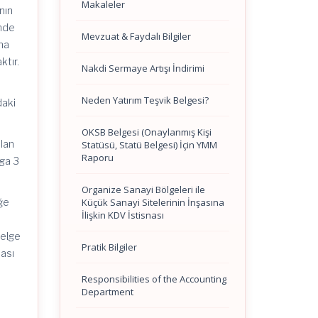
Makaleler
nın
inde
Mevzuat & Faydalı Bilgiler
uma
ktır.
Nakdi Sermaye Artışı İndirimi
Neden Yatırım Teşvik Belgesi?
daki
OKSB Belgesi (Onaylanmış Kişi
olan
Statüsü, Statü Belgesi) İçin YMM
Raporu
lga 3
Organize Sanayi Bölgeleri ile
Küçük Sanayi Sitelerinin İnşasına
iğe
İlişkin KDV İstisnası
belge
Pratik Bilgiler
ması
Responsibilities of the Accounting
Department