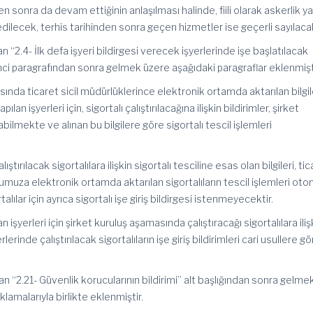
en sonra da devam ettiğinin anlaşılması halinde, fiili olarak askerlik ya
ilecek, terhis tarihinden sonra geçen hizmetler ise geçerli sayılacakt
“2.4- İlk defa işyeri bildirgesi verecek işyerlerinde işe başlatılacak
birinci paragrafından sonra gelmek üzere aşağıdaki paragraflar eklenmişt
sında ticaret sicil müdürlüklerince elektronik ortamda aktarılan bilgi
ılan işyerleri için, sigortalı çalıştırılacağına ilişkin bildirimler, şirket
ilmekte ve alınan bu bilgilere göre sigortalı tescil işlemleri
tırılacak sigortalılara ilişkin sigortalı tesciline esas olan bilgileri, ti
muza elektronik ortamda aktarılan sigortalıların tescil işlemleri oto
alılar için ayrıca sigortalı işe giriş bildirgesi istenmeyecektir.
 işyerleri için şirket kuruluş aşamasında çalıştıracağı sigortalılara iliş
rinde çalıştırılacak sigortalıların işe giriş bildirimleri cari usullere g
 “2.21- Güvenlik korucularının bildirimi” alt başlığından sonra gelme
klamalarıyla birlikte eklenmiştir.