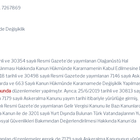
. 7267869
de Değişiklik
rihli ve 30354 sayılı Resmi Gazete’de yayımlanan Olağanüstü Hal
Alınması Hakkında Kanun Hükmünde Kararnamenin Kabul Edilmesine 
8 tarihli ve 30498 sayılı Resmi Gazetede yayımlanan 7146 sayılı Ask
larda ve 663 Sayılı Kanun Hükmünde Kararnamede Değişiklik Yapılma
anunda
düzenlemeler yapılmıştır. Ayrıca; 25/6/2019 tarihli ve 30813 sayı
179 sayılı Askeralma Kanunu yayım tarihi itibariyle yürürlüğe girmiş,
yılı Resmi Gazete’de yayımlanan Gelir Vergisi Kanunu ile Bazı Kanunlar
a Kanun ile de 3201 sayılı Yurt Dışında Bulunan Türk Vatandaşlarının Y
osyal Güvenlikleri Bakımından Değerlendirilmesi Hakkında Kanun’da
apılan düzenlemeler gerek de 7179 sayılı Askeralma Kanununun yürü