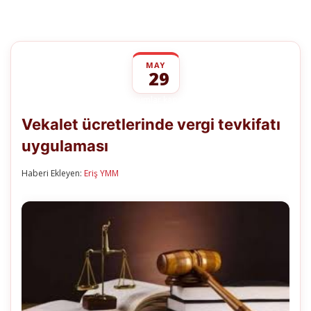
MAY
29
Vekalet
yorumlar kapalı
ücretlerinde
Vekalet ücretlerinde vergi tevkifatı
vergi
tevkifatı
uygulaması
uygulaması
için
Haberi Ekleyen:
Eriş YMM