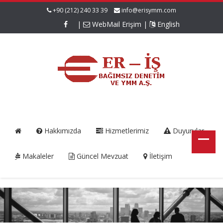
+90 (212) 240 33 39
info@erisymm.com
|
WebMail Erişim
|
English
Hakkımızda
Hizmetlerimiz
Duyurular
Makaleler
Güncel Mevzuat
İletişim