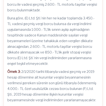
borcu ile vadesi geçmiş 2.600.- TL motorlu taşıtlar vergisi
borcu bulunmaktadır.
Buna göre, (E) Ltd. Şti.’nin her ne kadar toplamda 3.450.-
TL vadesi geçmiş vergi borcu bulunsa da vergi indirimi
uygulamasında 1.000.- TL’lik sınırın aşılıp aşılmadığının
tespitinde sadece Kanun maddesinde sayılan vergi
beyannameleri üzerine tahakkuk eden vergiler dikkate
alınacağından, 2.600.- TL motorlu taşıtlar vergisi borcu
dikkate alınmayacak ve 850.- TL’lik gelir stopaj vergisi
borcu (E) Ltd. Şti.’nin vergi indiriminden yararlanmasına
engel teşkil etmeyecektir.
Örnek 3:
2/1/2020 tarihi itibarıyla vadesi geçmiş ve 2019
hesap dönemine ait kurumlar vergisi beyannamesinin
verilmesi gereken sürenin son günü itibarıyla ödenmemiş
4.000.- TL özel usulsüzlük cezası borcu bulunan (F) Ltd.
Şti., 2019 hesap dönemine ilişkin kurumlar vergisi
beyannamesinde vergi indiriminden yararlanamayacaktır.