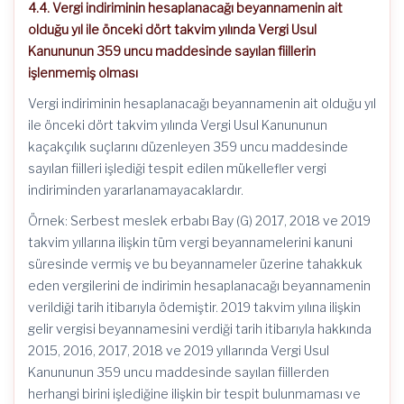
4.4. Vergi indiriminin hesaplanacağı beyannamenin ait
olduğu yıl ile önceki dört takvim yılında Vergi Usul
Kanununun 359 uncu maddesinde sayılan fiillerin
işlenmemiş olması
Vergi indiriminin hesaplanacağı beyannamenin ait olduğu yıl
ile önceki dört takvim yılında Vergi Usul Kanununun
kaçakçılık suçlarını düzenleyen 359 uncu maddesinde
sayılan fiilleri işlediği tespit edilen mükellefler vergi
indiriminden yararlanamayacaklardır.
Örnek: Serbest meslek erbabı Bay (G) 2017, 2018 ve 2019
takvim yıllarına ilişkin tüm vergi beyannamelerini kanuni
süresinde vermiş ve bu beyannameler üzerine tahakkuk
eden vergilerini de indirimin hesaplanacağı beyannamenin
verildiği tarih itibarıyla ödemiştir. 2019 takvim yılına ilişkin
gelir vergisi beyannamesini verdiği tarih itibarıyla hakkında
2015, 2016, 2017, 2018 ve 2019 yıllarında Vergi Usul
Kanununun 359 uncu maddesinde sayılan fiillerden
herhangi birini işlediğine ilişkin bir tespit bulunmaması ve