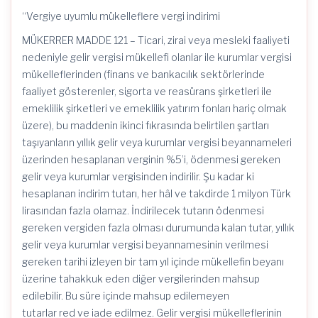
“Vergiye uyumlu mükelleflere vergi indirimi
MÜKERRER MADDE 121 – Ticari, zirai veya mesleki faaliyeti
nedeniyle gelir vergisi mükellefi olanlar ile kurumlar vergisi
mükelleflerinden (finans ve bankacılık sektörlerinde
faaliyet gösterenler, sigorta ve reasürans şirketleri ile
emeklilik şirketleri ve emeklilik yatırım fonları hariç olmak
üzere), bu maddenin ikinci fıkrasında belirtilen şartları
taşıyanların yıllık gelir veya kurumlar vergisi beyannameleri
üzerinden hesaplanan verginin %5’i, ödenmesi gereken
gelir veya kurumlar vergisinden indirilir. Şu kadar ki
hesaplanan indirim tutarı, her hâl ve takdirde 1 milyon Türk
lirasından fazla olamaz. İndirilecek tutarın ödenmesi
gereken vergiden fazla olması durumunda kalan tutar, yıllık
gelir veya kurumlar vergisi beyannamesinin verilmesi
gereken tarihi izleyen bir tam yıl içinde mükellefin beyanı
üzerine tahakkuk eden diğer vergilerinden mahsup
edilebilir. Bu süre içinde mahsup edilemeyen
tutarlar red ve iade edilmez. Gelir vergisi mükelleflerinin