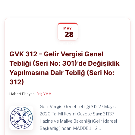
MAY
28
GVK
yorumlar kapalı
312
GVK 312 – Gelir Vergisi Genel
–
Gelir
Tebliği (Seri No: 301)’de Değişiklik
Vergisi
Genel
Yapılmasına Dair Tebliğ (Seri No:
Tebliği
(Seri
312)
No:
301)’de
Haberi Ekleyen:
Eriş YMM
Değişiklik
Yapılmasına
Dair
Gelir Vergisi Genel Tebliği 312 27 Mayıs
Tebliğ
2020 Tarihli Resmi Gazete Sayı: 31137
(Seri
No:
Hazine ve Maliye Bakanlığı (Gelir İdaresi
312)
Başkanlığı)’ndan: MADDE 1 – 2…
için