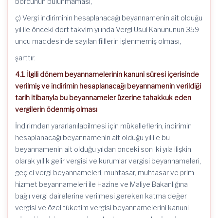
borcunun bulunmaması,
ç) Vergi indiriminin hesaplanacağı beyannamenin ait olduğu
yıl ile önceki dört takvim yılında Vergi Usul Kanununun 359
uncu maddesinde sayılan fiillerin işlenmemiş olması,
şarttır.
4.1. İlgili dönem beyannamelerinin kanuni süresi içerisinde
verilmiş ve indirimin hesaplanacağı beyannamenin verildiği
tarih itibarıyla bu beyannameler üzerine tahakkuk eden
vergilerin ödenmiş olması
İndirimden yararlanılabilmesi için mükelleflerin, indirimin
hesaplanacağı beyannamenin ait olduğu yıl ile bu
beyannamenin ait olduğu yıldan önceki son iki yıla ilişkin
olarak yıllık gelir vergisi ve kurumlar vergisi beyannameleri,
geçici vergi beyannameleri, muhtasar, muhtasar ve prim
hizmet beyannameleri ile Hazine ve Maliye Bakanlığına
bağlı vergi dairelerine verilmesi gereken katma değer
vergisi ve özel tüketim vergisi beyannamelerini kanuni