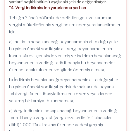
şartları” başlıklı bölümü aşağıdaki şekilde değiştirilmiştir.
“4. Vergi indiriminden yararlanma şartları
Tebliğin 3 üncü bölümünde belirtilen gelir ve kurumlar
vergisi mükelleflerinin vergi indiriminden yararlanabilmeleri
için;
a) İndirimin hesaplanacağı beyannamenin ait olduğu yıl ile
bu yıldan önceki son iki yıla ait vergi beyannamelerinin
kanuni süresi içerisinde verilmiş ve indirimin hesaplanacağı
beyannamenin verildiği tarih itibarıyla bu beyannameler
üzerine tahakkuk eden vergilerin ödenmiş olması,
b) İndirimin hesaplanacağı beyannamenin ait olduğu yıl ile
bu yıldan önceki son iki yıl içerisinde haklarında beyana
tabi vergi türleri itibarıyla ikmalen, re’sen veya idarece
yapılmış bir tarhiyat bulunmaması,
c) Vergi indiriminin hesaplanacağı beyannamenin verildiği
tarih itibarıyla vergi aslı (vergi cezaları ile fer’i alacaklar
dâhil) 1.000 Türk lirasının üzerinde vadesi geçmiş