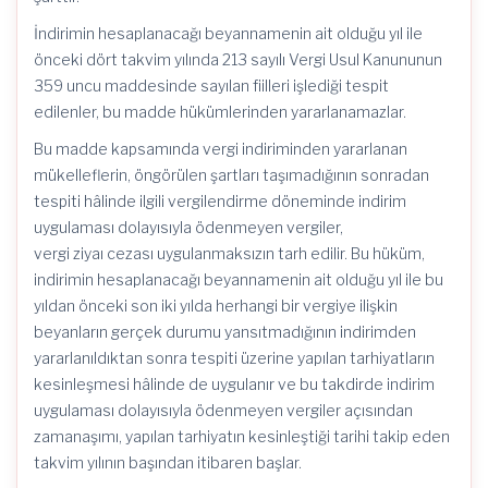
İndirimin hesaplanacağı beyannamenin ait olduğu yıl ile
önceki dört takvim yılında 213 sayılı Vergi Usul Kanununun
359 uncu maddesinde sayılan fiilleri işlediği tespit
edilenler, bu madde hükümlerinden yararlanamazlar.
Bu madde kapsamında vergi indiriminden yararlanan
mükelleflerin, öngörülen şartları taşımadığının sonradan
tespiti hâlinde ilgili vergilendirme döneminde indirim
uygulaması dolayısıyla ödenmeyen vergiler,
vergi ziyaı cezası uygulanmaksızın tarh edilir. Bu hüküm,
indirimin hesaplanacağı beyannamenin ait olduğu yıl ile bu
yıldan önceki son iki yılda herhangi bir vergiye ilişkin
beyanların gerçek durumu yansıtmadığının indirimden
yararlanıldıktan sonra tespiti üzerine yapılan tarhiyatların
kesinleşmesi hâlinde de uygulanır ve bu takdirde indirim
uygulaması dolayısıyla ödenmeyen vergiler açısından
zamanaşımı, yapılan tarhiyatın kesinleştiği tarihi takip eden
takvim yılının başından itibaren başlar.