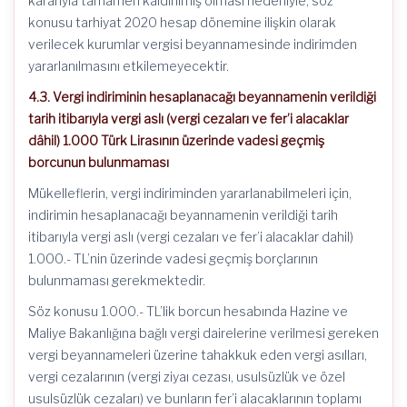
kararıyla tamamen kaldırılmış olması nedeniyle, söz
konusu tarhiyat 2020 hesap dönemine ilişkin olarak
verilecek kurumlar vergisi beyannamesinde indirimden
yararlanılmasını etkilemeyecektir.
4.3. Vergi indiriminin hesaplanacağı beyannamenin verildiği
tarih itibarıyla vergi aslı (vergi cezaları ve fer’i alacaklar
dâhil) 1.000 Türk Lirasının üzerinde vadesi geçmiş
borcunun bulunmaması
Mükelleflerin, vergi indiriminden yararlanabilmeleri için,
indirimin hesaplanacağı beyannamenin verildiği tarih
itibarıyla vergi aslı (vergi cezaları ve fer’i alacaklar dahil)
1.000.- TL’nin üzerinde vadesi geçmiş borçlarının
bulunmaması gerekmektedir.
Söz konusu 1.000.- TL’lik borcun hesabında Hazine ve
Maliye Bakanlığına bağlı vergi dairelerine verilmesi gereken
vergi beyannameleri üzerine tahakkuk eden vergi asılları,
vergi cezalarının (vergi ziyaı cezası, usulsüzlük ve özel
usulsüzlük cezaları) ve bunların fer’i alacaklarının toplamı