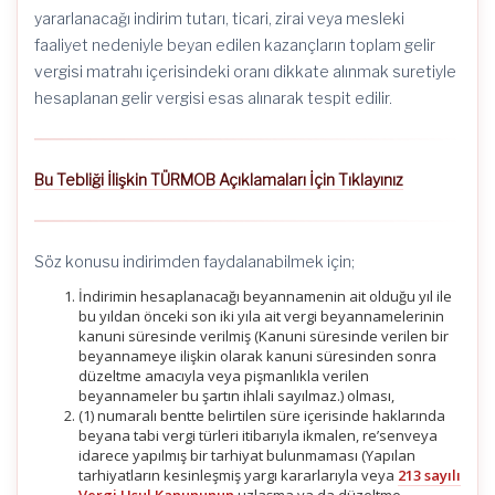
yararlanacağı indirim tutarı, ticari, zirai veya mesleki
faaliyet nedeniyle beyan edilen kazançların toplam gelir
vergisi matrahı içerisindeki oranı dikkate alınmak suretiyle
hesaplanan gelir vergisi esas alınarak tespit edilir.
Bu Tebliği İlişkin TÜRMOB Açıklamaları İçin Tıklayınız
Söz konusu indirimden faydalanabilmek için;
İndirimin hesaplanacağı beyannamenin ait olduğu yıl ile
bu yıldan önceki son iki yıla ait vergi beyannamelerinin
kanuni süresinde verilmiş (Kanuni süresinde verilen bir
beyannameye ilişkin olarak kanuni süresinden sonra
düzeltme amacıyla veya pişmanlıkla verilen
beyannameler bu şartın ihlali sayılmaz.) olması,
(1) numaralı bentte belirtilen süre içerisinde haklarında
beyana tabi vergi türleri itibarıyla ikmalen, re’senveya
idarece yapılmış bir tarhiyat bulunmaması (Yapılan
tarhiyatların kesinleşmiş yargı kararlarıyla veya
213 sayılı