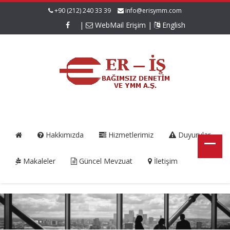
+90 (212) 240 33 39
info@erisymm.com
|
WebMail Erişim
|
English
Hakkımızda
Hizmetlerimiz
Duyurular
Makaleler
Güncel Mevzuat
İletişim