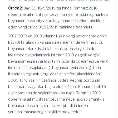
Örnek 2:
Bay (D), 18/9/2019 tarihinde Temmuz 2018
dönemine ait muhtasar beyannamesine ilişkin pişmanlıkla
beyanname vermiş ve bu beyanname üzerine tahakkuk
eden vergileri de 30/12/2019 tarihinde ödemiştir.
2017, 2018 ve 2019 yıllarına ilişkin vergi beyannamelerinin
Bay (D) tarafından kanuni süresi içerisinde verilmesi, bu
beyannamelere ilişkin tahakkuk eden vergilerin de
indirimden yararlanılmak istenen 2019 yılı gelir vergisi
beyannamesinin verildiği tarih itibarıyla ödenmesi ve vergi
indiriminin hesaplanacağı beyannamenin verildiği tarih
itibarıyla vergi aslı (vergi cezaları ve fer’i alacaklar dâhil)
1.000 Türk lirasının üzerinde vadesi geçmiş borcunun
bulunmaması şartları başta olmak üzere Kanunda belirtilen
diğer şartların da sağlanması koşuluyla, Temmuz 2018
dönemine ait muhtasar beyannameye ilişkin pişmanlıkla
beyanname verilmiş olması, vergi indiriminden
yararlanılmasına engel teşkil etmeyecektir.