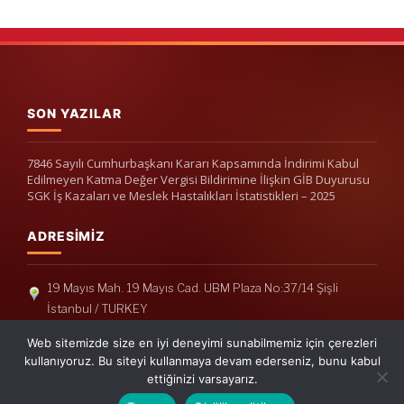
SON YAZILAR
7846 Sayılı Cumhurbaşkanı Kararı Kapsamında İndirimi Kabul
Edilmeyen Katma Değer Vergisi Bildirimine İlişkin GİB Duyurusu
SGK İş Kazaları ve Meslek Hastalıkları İstatistikleri – 2025
ADRESIMIZ
19 Mayıs Mah. 19 Mayıs Cad. UBM Plaza No:37/14 Şişli
İstanbul / TURKEY
Telefon: +90(212) 240 33 39
Web sitemizde size en iyi deneyimi sunabilmemiz için çerezleri
Telefon: +90(212) 248 19 36
kullanıyoruz. Bu siteyi kullanmaya devam ederseniz, bunu kabul
ettiğinizi varsayarız.
info@erisymm.com