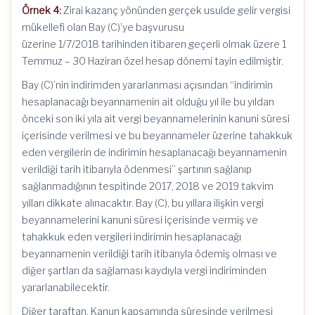
Örnek 4:
Zirai kazanç yönünden gerçek usulde gelir vergisi
mükellefi olan Bay (C)’ye başvurusu
üzerine 1/7/2018 tarihinden itibaren geçerli olmak üzere 1
Temmuz – 30 Haziran özel hesap dönemi tayin edilmiştir.
Bay (C)’nin indirimden yararlanması açısından “indirimin
hesaplanacağı beyannamenin ait olduğu yıl ile bu yıldan
önceki son iki yıla ait vergi beyannamelerinin kanuni süresi
içerisinde verilmesi ve bu beyannameler üzerine tahakkuk
eden vergilerin de indirimin hesaplanacağı beyannamenin
verildiği tarih itibarıyla ödenmesi” şartının sağlanıp
sağlanmadığının tespitinde 2017, 2018 ve 2019 takvim
yılları dikkate alınacaktır. Bay (C), bu yıllara ilişkin vergi
beyannamelerini kanuni süresi içerisinde vermiş ve
tahakkuk eden vergileri indirimin hesaplanacağı
beyannamenin verildiği tarih itibarıyla ödemiş olması ve
diğer şartları da sağlaması kaydıyla vergi indiriminden
yararlanabilecektir.
Diğer taraftan, Kanun kapsamında süresinde verilmesi