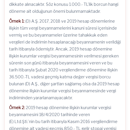
dikkate alınacaktır. Söz konusu 1.000.- TL’lik borcun hangi
döneme ait olduğunun önemi bulunmamaktadır.
Örnek 1:
(D) A.Ş. 2017, 2018 ve 2019 hesap dönemlerine
ilişkin tüm vergi beyannamelerini kanuni süresi içerisinde
vermiş ve bu beyannameler üzerine tahakkuk eden
vergileri de indirimin hesaplanacağı beyannamenin verildiği
tarih itibarıyla ödemiştir. Ancak, 2019 hesap dönemine
ilişkin kurumlar vergisi beyannamesinin verilmesi gereken
sürenin son günü itibarıyla beyannamesini veren ve bu
tarih itibarıyla Şubat 2020 vergilendirme dönemine ilişkin
36.500.-TL vadesi geçmiş katma değer vergisi borcu
bulunan (D) A.Ş., diğer şartları sağlamış olsa da 2019 hesap
dönemine ilişkin kurumlar vergisi beyannamesinde vergi
indiriminden yararlanamayacaktır.
Örnek 2:
2019 hesap dönemine ilişkin kurumlar vergisi
beyannamesini 18/4/2020 tarihinde veren
(E) Ltd.Şti.’nin bu tarih itibarıyla Kasım 2016 vergilendirme
dönemine ait vadesi geçmiş 850.- TL gelir stopaj vergisi