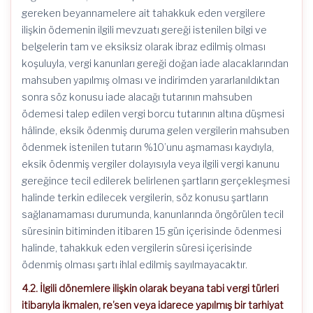
gereken beyannamelere ait tahakkuk eden vergilere
ilişkin ödemenin ilgili mevzuatı gereği istenilen bilgi ve
belgelerin tam ve eksiksiz olarak ibraz edilmiş olması
koşuluyla, vergi kanunları gereği doğan iade alacaklarından
mahsuben yapılmış olması ve indirimden yararlanıldıktan
sonra söz konusu iade alacağı tutarının mahsuben
ödemesi talep edilen vergi borcu tutarının altına düşmesi
hâlinde, eksik ödenmiş duruma gelen vergilerin mahsuben
ödenmek istenilen tutarın %10’unu aşmaması kaydıyla,
eksik ödenmiş vergiler dolayısıyla veya ilgili vergi kanunu
gereğince tecil edilerek belirlenen şartların gerçekleşmesi
halinde terkin edilecek vergilerin, söz konusu şartların
sağlanamaması durumunda, kanunlarında öngörülen tecil
süresinin bitiminden itibaren 15 gün içerisinde ödenmesi
halinde, tahakkuk eden vergilerin süresi içerisinde
ödenmiş olması şartı ihlal edilmiş sayılmayacaktır.
4.2. İlgili dönemlere ilişkin olarak beyana tabi vergi türleri
itibarıyla ikmalen, re’sen veya idarece yapılmış bir tarhiyat