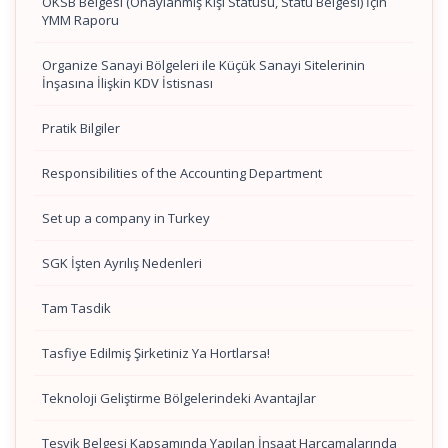
OKSB Belgesi (Onaylanmış Kişi Statüsü, Statü Belgesi) İçin
YMM Raporu
Organize Sanayi Bölgeleri ile Küçük Sanayi Sitelerinin
İnşasına İlişkin KDV İstisnası
Pratik Bilgiler
Responsibilities of the Accounting Department
Set up a company in Turkey
SGK İşten Ayrılış Nedenleri
Tam Tasdik
Tasfiye Edilmiş Şirketiniz Ya Hortlarsa!
Teknoloji Geliştirme Bölgelerindeki Avantajlar
Teşvik Belgesi Kapsamında Yapılan İnşaat Harcamalarında