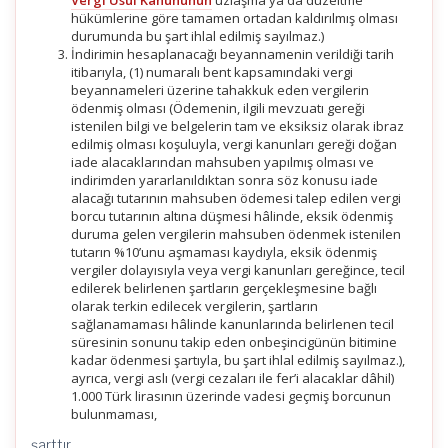
Vergi Usul Kanununun
uzlaşma ya da düzeltme
hükümlerine göre tamamen ortadan kaldırılmış olması
durumunda bu şart ihlal edilmiş sayılmaz.)
İndirimin hesaplanacağı beyannamenin verildiği tarih
itibarıyla, (1) numaralı bent kapsamındaki vergi
beyannameleri üzerine tahakkuk eden vergilerin
ödenmiş olması (Ödemenin, ilgili mevzuatı gereği
istenilen bilgi ve belgelerin tam ve eksiksiz olarak ibraz
edilmiş olması koşuluyla, vergi kanunları gereği doğan
iade alacaklarından mahsuben yapılmış olması ve
indirimden yararlanıldıktan sonra söz konusu iade
alacağı tutarının mahsuben ödemesi talep edilen vergi
borcu tutarının altına düşmesi hâlinde, eksik ödenmiş
duruma gelen vergilerin mahsuben ödenmek istenilen
tutarın %10’unu aşmaması kaydıyla, eksik ödenmiş
vergiler dolayısıyla veya vergi kanunları gereğince, tecil
edilerek belirlenen şartların gerçekleşmesine bağlı
olarak terkin edilecek vergilerin, şartların
sağlanamaması hâlinde kanunlarında belirlenen tecil
süresinin sonunu takip eden onbeşincigünün bitimine
kadar ödenmesi şartıyla, bu şart ihlal edilmiş sayılmaz.),
ayrıca, vergi aslı (vergi cezaları ile fer’i alacaklar dâhil)
1.000 Türk lirasının üzerinde vadesi geçmiş borcunun
bulunmaması,
şarttır.