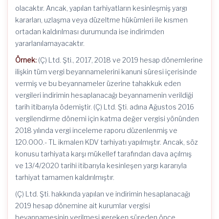
olacaktır. Ancak, yapılan tarhiyatların kesinleşmiş yargı
kararları, uzlaşma veya düzeltme hükümleri ile kısmen
ortadan kaldırılması durumunda ise indirimden
yararlanılamayacaktır.
Örnek:
(Ç) Ltd. Şti., 2017, 2018 ve 2019 hesap dönemlerine
ilişkin tüm vergi beyannamelerini kanuni süresi içerisinde
vermiş ve bu beyannameler üzerine tahakkuk eden
vergileri indirimin hesaplanacağı beyannamenin verildiği
tarih itibarıyla ödemiştir. (Ç) Ltd. Şti. adına Ağustos 2016
vergilendirme dönemi için katma değer vergisi yönünden
2018 yılında vergi inceleme raporu düzenlenmiş ve
120.000.- TL ikmalen KDV tarhiyatı yapılmıştır. Ancak, söz
konusu tarhiyata karşı mükellef tarafından dava açılmış
ve 13/4/2020 tarihi itibarıyla kesinleşen yargı kararıyla
tarhiyat tamamen kaldırılmıştır.
(Ç) Ltd. Şti. hakkında yapılan ve indirimin hesaplanacağı
2019 hesap dönemine ait kurumlar vergisi
beyannamesinin verilmesi gereken süreden önce