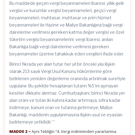
Bu maddede geçen vergi beyannameleri ibaresi, yıllık gelir
vergisi ve kurumlar vergisi beyannameleri, geçici vergi
beyannameleri, muhtasar, muhtasar ve prim hizmet
beyannameleri ile Hazine ve Maliye Bakanlığına bağlı vergi
dairelerine verilmesi gereken katma değer vergisi ve özel
tüketim vergisi beyannamelerini; vergi ibaresi, anılan
Bakanlığa bağlı vergi dairelerine verilmesi gereken
beyannameler üzerine tahakkuk eden vergileri ifade eder.
Birinci fıkrada yer alan tutar, her yıl bir önceki yıla ilişkin
olarak 213 sayılı Vergi Usul Kanunu hükümlerine göre
belirlenen yeniden değerleme oranında artırılmak suretiyle
uygulanır. Bu şekilde hesaplanan tutarın %5’ini aşmayan
kesirler dikkate alınmaz. Cumhurbaşkanı, birinci fıkrada yer
alan oranı ve tutarı iki katına kadar artırmaya, sıfıra kadar
indirmeye, kanuni oran ve tutarına getirmeye; Maliye
Bakanlığı, maddenin uygulanmasına ilişkin usul ve esasları
belirlemeye yetkilidir.””
MADDE 2 –
Aynı Tebliğin “4. Vergi indiriminden yararlanma