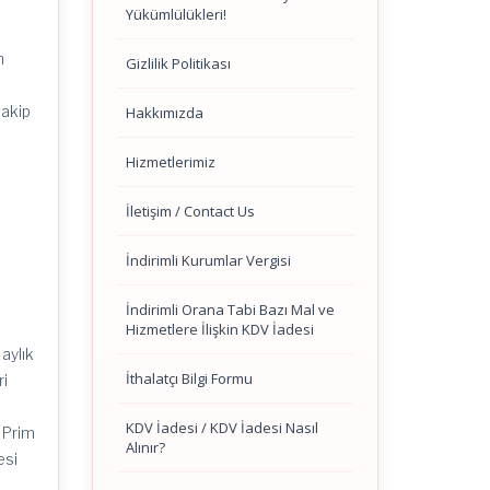
Yükümlülükleri!
n
Gizlilik Politikası
takip
Hakkımızda
Hizmetlerimiz
İletişim / Contact Us
”
İndirimli Kurumlar Vergisi
İndirimli Orana Tabi Bazı Mal ve
Hizmetlere İlişkin KDV İadesi
aylık
İthalatçı Bilgi Formu
ri
KDV İadesi / KDV İadesi Nasıl
 Prim
Alınır?
esi