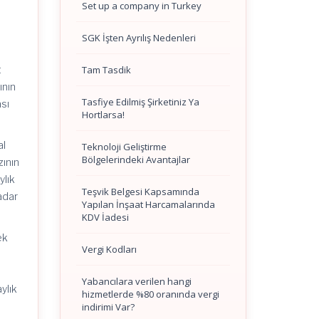
Set up a company in Turkey
SGK İşten Ayrılış Nedenleri
Tam Tasdik
t
ının
Tasfiye Edilmiş Şirketiniz Ya
ası
Hortlarsa!
al
Teknoloji Geliştirme
Bölgelerindeki Avantajlar
zının
ylık
Teşvik Belgesi Kapsamında
adar
Yapılan İnşaat Harcamalarında
KDV İadesi
ek
Vergi Kodları
Yabancılara verilen hangi
ylık
hizmetlerde %80 oranında vergi
indirimi Var?