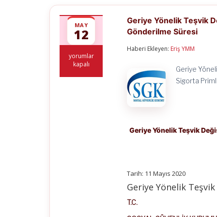
Geriye Yönelik Teşvik D
MAY
12
Gönderilme Süresi
Haberi Ekleyen:
Eriş YMM
Geriye
yorumlar
Yönelik
kapalı
Geriye Yönel
Teşvik
Değişiklik
Sigorta Prim
Taleplerine
İlişkin
Düzenlenecek
APHB’lerin
Kuruma
Gönderilme
Geriye Yönelik Teşvik Değ
Süresi
için
Tarih: 11 Mayıs 2020
Geriye Yönelik Teşvik 
T.C.