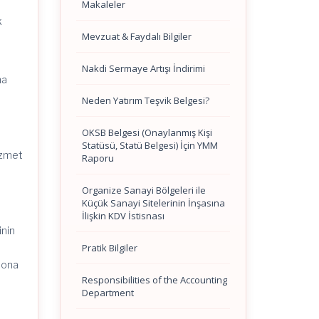
Makaleler
k
Mevzuat & Faydalı Bilgiler
Nakdi Sermaye Artışı İndirimi
na
Neden Yatırım Teşvik Belgesi?
OKSB Belgesi (Onaylanmış Kişi
)
Statüsü, Statü Belgesi) İçin YMM
izmet
Raporu
Organize Sanayi Bölgeleri ile
Küçük Sanayi Sitelerinin İnşasına
İlişkin KDV İstisnası
inin
Pratik Bilgiler
 sona
Responsibilities of the Accounting
Department