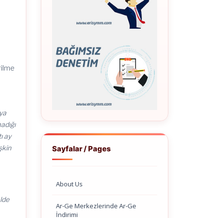
rilme
ya
madığı
ı ay
şkin
Sayfalar / Pages
About Us
alde
Ar-Ge Merkezlerinde Ar-Ge
İndirimi