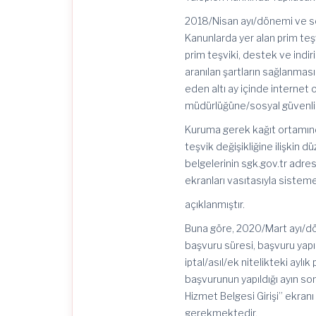
2018/Nisan ayı/dönemi ve so
Kanunlarda yer alan prim teş
prim teşviki, destek ve indiri
aranılan şartların sağlanmas
eden altı ay içinde internet 
müdürlüğüne/sosyal güvenlik
Kuruma gerek kağıt ortamın
teşvik değişikliğine ilişkin 
belgelerinin sgk.gov.tr adres
ekranları vasıtasıyla sisteme 
açıklanmıştır.
Buna göre, 2020/Mart ayı/döne
başvuru süresi, başvuru yapı
iptal/asıl/ek nitelikteki ay
başvurunun yapıldığı ayın so
Hizmet Belgesi Girişi” ekra
gerekmektedir.