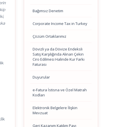
erin
kip
Bağımsız Denetim
ki,
aşka
Corporate Income Tax in Turkey
Çözüm Ortaklarımız
Dövizli ya da Dövize Endeksli
Satış Karşılığında Alınan Çekin
Ciro Edilmesi Halinde Kur Farkı
lık
Faturası
Duyurular
e-Fatura İstisna ve Özel Matrah
Kodları
Elektronik Belgelere İlişkin
Mevzuat
lik
Geri Kazanım Katılım Payı