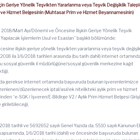
in Geriye Yönelik Teşvikten Yararlanma veya Teşvik Değişiklik Talepl
im ve Hizmet Belgesinin (Muhtasar Prim ve Hizmet Beyannamesinin)
. 2018/Mart Ayı/Dönemi ve Öncesine İlişkin Geriye Yönelik Teşvik
 Yapılacak İşlemlerin Usul ve Esasları” başlıklı bölümünde;
sine ilişkin geriye yönelik teşvikten yararlanma veya teşvik değişik
4/2018 ila 1/6/2018 tarihleri arasında (bu tarih dahil) internet ortamınd
ğu sosyal güvenlik il müdürlüğüne/sosyal güvenlik merkezine kağıt
tiği,
da gerekse internet ortamında başvuruda bulunan işverenlerimizce
düzenlenen/düzenlenecek iptal/asıl/ek nitelikteki aylık prim ve hizmet
inden “e-SGK / İşveren/E-Bildirge V2 / Aylık Prim Hizmet Belgesi Girişi
girilebileceği,
/2018 tarihli ve 5692652 sayılı Genel Yazıda da, 5510 sayılı Kanunun E
ı kapsamında, 1/6/2018 tarihi (dahil) ve öncesinde başvuruda bulunan