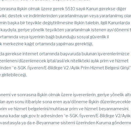
nrasına ilişkin olmak üzere gerek 5510 sayılı Kanun gerekse diğer
viki, destek ve indirimlerinden yararlanılmayan veya yararlanılmış ola
min başka bir teşvikle değiştirilmesine ilişkin talebin, ilgili Kanunlarda
ı kaydıyla, geriye yönelik teşvikten yararlanılmak istenen ayı/dönemi 
ortamında veya işyerinin bağlı bulunduğu sosyal güvenlik il
 merkezine kağıt ortamında yapılması gerektiği,
da gerekse internet ortamında başvuruda bulunan işverenlerimizce
düzenlenen/düzenlenecek iptal/asıl/ek nitelikteki aylık prim ve hizmet
inden “e-SGK /İşveren/E-Bildirge V2 /Aylık Prim Hizmet Belgesi Girişi
girilebileceği,
mi ve sonrasına ilişkin olmak üzere işverenlerin, geriye yönelik altı 
lan ayın sonu itibariyle sona eren aya/döneme ilişkin düzenleyecekle
lık prim ve hizmet belgelerini/muhtasar prim ve hizmet beyannamesini,
nuna kadar sgk.gov.tr adresinden “e-SGK /İşveren/E-Bildirge V2/Aylık
nı vasıtasıyla ya da e-Beyanname sistemi üzerinden Kuruma gönderm