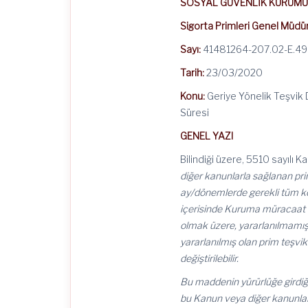
SOSYAL GÜVENLİK KURUMU
Sigorta Primleri Genel Müdü
Sayı:
41481264-207.02-E.4
Tarih:
23/03/2020
Konu:
Geriye Yönelik Teşvik 
Süresi
GENEL YAZI
Bilindiği üzere, 5510 sayılı K
diğer kanunlarla sağlanan prim
ay/dönemlerde gerekli tüm ko
içerisinde Kuruma müracaat edi
olmak üzere, yararlanılmamış o
yararlanılmış olan prim teşviki
değiştirilebilir.
Bu maddenin yürürlüğe girdiği
bu Kanun veya diğer kanunlar