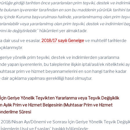
ürlüğe girdiği tarihten önce yararlanılan prim teşviki, destek ve indiriml
pte bulunan işverenler tarafından en son bu maddenin yürürlük tarihini ta
ay içinde Kuruma başvurulması halinde, yararlanılmamış olan prim teşvi
rlanılabilir veya yararlanılmış olan prim teşviki, destek ve indirimleri b
mi ile değiştirilebilir.
” hükümleri yer almaktadır.
 dair usul ve esaslar,
2018/17 sayılı Genelge
ve muhtelif tarihlerde
çıklanmıştır.
eriye yönelik prim teşviki, destek ve indirimlerden yararlanma
e yapan işverenlerin, bu taleplerine ilişkin iptal/asıl/ek nitelikteki ay
muhtasar prim ve hizmet beyannamelerini en son hangi tarihe kadar
air açıklama yapılması gerekliliği hasıl olmuştur.
İçin Geriye Yönelik Teşvikten Yararlanma veya Teşvik Değişiklik
en Aylık Prim ve Hizmet Belgesinin (Muhtasar Prim ve Hizmet
nderilme Süresi
. 2018/Nisan Ayı/Dönemi ve Sonrası İçin Geriye Yönelik Teşvik Değişik
İşlemlerin Usul ve Esasları” başlıklı bölümünde;