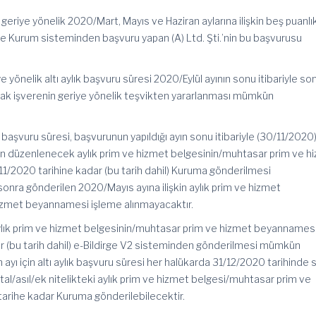
 geriye yönelik 2020/Mart, Mayıs ve Haziran aylarına ilişkin beş puanlı
e Kurum sisteminden başvuru yapan (A) Ltd. Şti.’nin bu başvurusu
ye yönelik altı aylık başvuru süresi 2020/Eylül ayının sonu itibariyle so
larak işverenin geriye yönelik teşvikten yararlanması mümkün
ık başvuru süresi, başvurunun yapıldığı ayın sonu itibariyle (30/11/2020
şkin düzenlenecek aylık prim ve hizmet belgesinin/muhtasar prim ve h
/2020 tarihine kadar (bu tarih dahil) Kuruma gönderilmesi
onra gönderilen 2020/Mayıs ayına ilişkin aylık prim ve hizmet
izmet beyannamesi işleme alınmayacaktır.
 aylık prim ve hizmet belgesinin/muhtasar prim ve hizmet beyannames
r (bu tarih dahil) e-Bildirge V2 sisteminden gönderilmesi mümkün
ayı için altı aylık başvuru süresi her halükarda 31/12/2020 tarihinde
ptal/asıl/ek nitelikteki aylık prim ve hizmet belgesi/muhtasar prim ve
arihe kadar Kuruma gönderilebilecektir.