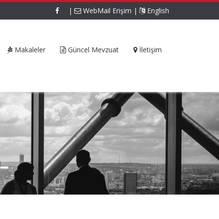
|
WebMail Erişim
|
English
Makaleler
Güncel Mevzuat
İletişim