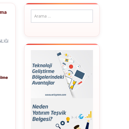
uma
NLIĞI
ilme