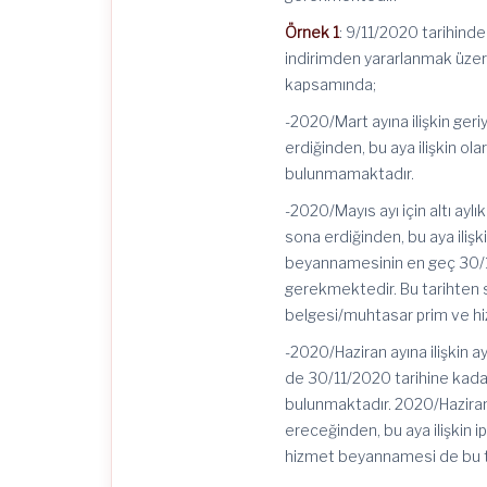
Örnek 1
: 9/11/2020 tarihinde
indirimden yararlanmak üzer
kapsamında;
-2020/Mart ayına ilişkin geri
erdiğinden, bu aya ilişkin o
bulunmamaktadır.
-2020/Mayıs ayı için altı ayl
sona erdiğinden, bu aya ili
beyannamesinin en geç 30/11
gerekmektedir. Bu tarihten s
belgesi/muhtasar prim ve h
-2020/Haziran ayına ilişkin
de 30/11/2020 tarihine kada
bulunmaktadır. 2020/Haziran 
ereceğinden, bu aya ilişkin i
hizmet beyannamesi de bu t