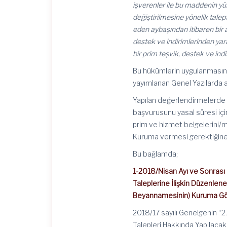
işverenler ile bu maddenin yür
değiştirilmesine yönelik tale
eden aybaşından itibaren bir 
destek ve indirimlerinden yara
bir prim teşvik, destek ve indiri
Bu hükümlerin uygulanmasına
yayımlanan Genel Yazılarda a
Yapılan değerlendirmelerde g
başvurusunu yasal süresi içind
prim ve hizmet belgelerini/
Kuruma vermesi gerektiğine d
Bu bağlamda;
1-2018/Nisan Ayı ve Sonrası 
Taleplerine İlişkin Düzenlen
Beyannamesinin) Kuruma Gö
2018/17 sayılı Genelgenin “2
Talepleri Hakkında Yapılacak 