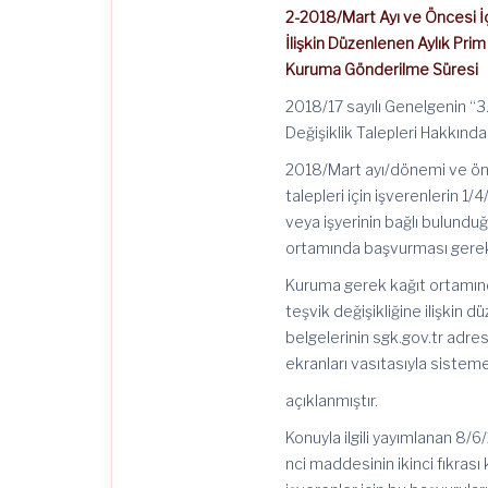
2-2018/Mart Ayı ve Öncesi İç
İlişkin Düzenlenen Aylık Pr
Kuruma Gönderilme Süresi
2018/17 sayılı Genelgenin “3
Değişiklik Talepleri Hakkında
2018/Mart ayı/dönemi ve önce
talepleri için işverenlerin 1/
veya işyerinin bağlı bulundu
ortamında başvurması gerek
Kuruma gerek kağıt ortamın
teşvik değişikliğine ilişkin 
belgelerinin sgk.gov.tr adres
ekranları vasıtasıyla sisteme 
açıklanmıştır.
Konuyla ilgili yayımlanan 8/6
nci maddesinin ikinci fıkras