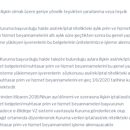
ilişkin olmak üzere geriye yönelik teşvikten yararlanma veya teşvik
e Kuruma başvurduğu halde asıl/ek/iptal nitelikteki aylık prim ve hizme
 hizmet beyannamelerini altı aylık süre geçtikten sonra bu genel yaz
e yükleyen işverenlerin bu belgelerinin ünitelerimizce işleme alınm
de Kuruma başvurduğu halde talepte bulunduğu aylara ilişkin asıl/ek/ipt
zmet belgelerini/muhtasar prim ve hizmet beyannamelerini bu genel ya
 sisteme yüklemeyen işverenlerin, sözkonusu asıl/ek/iptal nitelikteki a
muhtasar prim ve hizmet beyannamelerini en geç 1/6/2020 tarihine k
ektedir.
hinden itibaren 2018/Nisan ayı/dönemi ve sonrasına ilişkin iptal/asıl/
izmet belgeleri/muhtasar prim ve hizmet beyannameleri başvurunun
sadece e-Bildirge V2 sistemi vasıtasıyla Kuruma gönderilecek olup,
ğıt ortamında düzenlenerek Kuruma verilen iptal/asıl/ek nitelikteki a
htasar prim ve hizmet beyannameleri işleme alınmayacaktır.