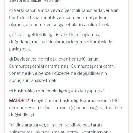
sektörel analizler yapmak.
c) Vergi kanunlarında veya diğer mali kanunlarda yer alan
her türlü istisna, muaflık ve indirimlerin maliyetlerini
ölçmek, ekonomik ve sosyal etkilerini analiz etmek.
ç) Devlet gelirleri ile ilgili istatistikleri toplamak,
değerlendirmek ve uluslararası kurum ve kuruluşlarla
paylaşmak.
d) Devletin gelirlerini etkileyen her türlü kanun,
Cumhurbaşkanlığı kararnamesi, Cumhurbaşkanı kararı,
yönetmelik ve benzeri düzenleme değişikliklerinin
sonuçlarını analiz etmek.
e) Başkanlıkça verilecek diğer görevleri yapmak.”
MADDE 17
-4 sayılı Cumhurbaşkanlığı Kararnamesinin 146
ncı maddesinin birinci fıkrasının (a) bendi aşağıdaki şekilde
değiştirilmiştir.
“a) Uluslararası vergi ilişkileri ile ikili ve çok taraflı
anlaşmalara ilişkin çalışmaları, gerekli koordinasyonu