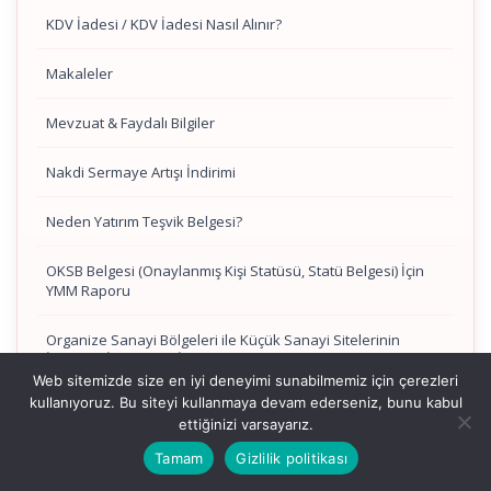
KDV İadesi / KDV İadesi Nasıl Alınır?
Makaleler
Mevzuat & Faydalı Bilgiler
Nakdi Sermaye Artışı İndirimi
Neden Yatırım Teşvik Belgesi?
OKSB Belgesi (Onaylanmış Kişi Statüsü, Statü Belgesi) İçin
YMM Raporu
Organize Sanayi Bölgeleri ile Küçük Sanayi Sitelerinin
İnşasına İlişkin KDV İstisnası
Web sitemizde size en iyi deneyimi sunabilmemiz için çerezleri
kullanıyoruz. Bu siteyi kullanmaya devam ederseniz, bunu kabul
Pratik Bilgiler
ettiğinizi varsayarız.
Responsibilities of the Accounting Department
Tamam
Gizlilik politikası