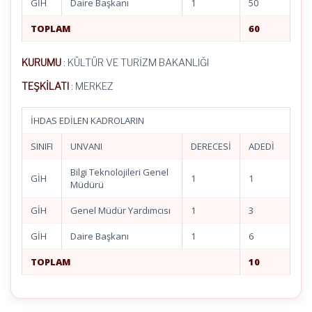
GİH
Daire Başkanı
1
50
TOPLAM
60
KURUMU
: KÜLTÜR VE TURİZM BAKANLIĞI
TEŞKİLATI
: MERKEZ
İHDAS EDİLEN KADROLARIN
SINIFI
UNVANI
DERECESİ
ADEDİ
Bilgi Teknolojileri Genel
GİH
1
1
Müdürü
GİH
Genel Müdür Yardımcısı
1
3
GİH
Daire Başkanı
1
6
TOPLAM
10