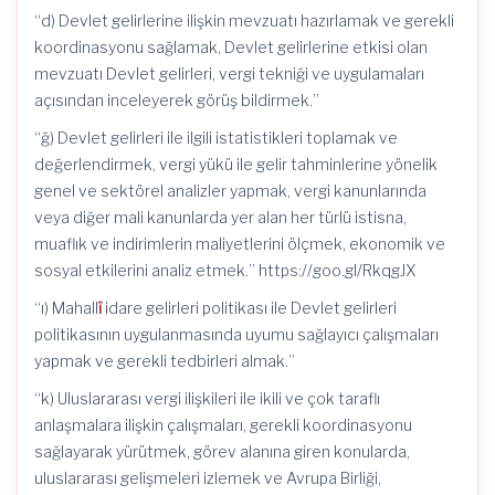
“d) Devlet gelirlerine ilişkin mevzuatı hazırlamak ve gerekli
koordinasyonu sağlamak, Devlet gelirlerine etkisi olan
mevzuatı Devlet gelirleri, vergi tekniği ve uygulamaları
açısından inceleyerek görüş bildirmek.”
“ğ) Devlet gelirleri ile ilgili istatistikleri toplamak ve
değerlendirmek, vergi yükü ile gelir tahminlerine yönelik
genel ve sektörel analizler yapmak, vergi kanunlarında
veya diğer mali kanunlarda yer alan her türlü istisna,
muaflık ve indirimlerin maliyetlerini ölçmek, ekonomik ve
sosyal etkilerini analiz etmek.” https://goo.gl/RkqgJX
“ı) Mahall
î
idare gelirleri politikası ile Devlet gelirleri
politikasının uygulanmasında uyumu sağlayıcı çalışmaları
yapmak ve gerekli tedbirleri almak.”
“k) Uluslararası vergi ilişkileri ile ikili ve çok taraflı
anlaşmalara ilişkin çalışmaları, gerekli koordinasyonu
sağlayarak yürütmek, görev alanına giren konularda,
uluslararası gelişmeleri izlemek ve Avrupa Birliği,