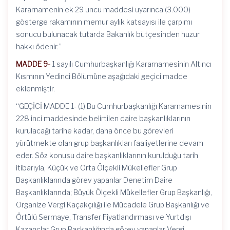
Kararnamenin ek 29 uncu maddesi uyarınca (3.000)
gösterge rakamının memur aylık katsayısı ile çarpımı
sonucu bulunacak tutarda Bakanlık bütçesinden huzur
hakkı ödenir.”
MADDE 9-
1 sayılı Cumhurbaşkanlığı Kararnamesinin Altıncı
Kısmının Yedinci Bölümüne aşağıdaki geçici madde
eklenmiştir.
“GEÇİCİ MADDE 1- (1) Bu Cumhurbaşkanlığı Kararnamesinin
228 inci maddesinde belirtilen daire başkanlıklarının
kurulacağı tarihe kadar, daha önce bu görevleri
yürütmekte olan grup başkanlıkları faaliyetlerine devam
eder. Söz konusu daire başkanlıklarının kurulduğu tarih
itibarıyla, Küçük ve Orta Ölçekli Mükellefler Grup
Başkanlıklarında görev yapanlar Denetim Daire
Başkanlıklarında; Büyük Ölçekli Mükellefler Grup Başkanlığı,
Organize Vergi Kaçakçılığı ile Mücadele Grup Başkanlığı ve
Örtülü Sermaye, Transfer Fiyatlandırması ve Yurtdışı
Kazançlar Grup Başkanlığında görev yapanlar Vergi