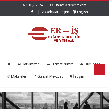
+90 (212) 240 33 39
info@erisymm.com
|
WebMail Erişim
|
English
Hakkımızda
Hizmetlerimiz
Duyurular
Makaleler
Güncel Mevzuat
İletişim