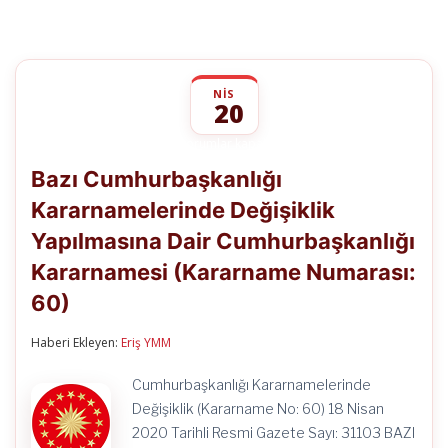
NIS
20
Bazı
yorumlar kapalı
Cumhurbaşkanlığı
Bazı Cumhurbaşkanlığı
Kararnamelerinde
Değişiklik
Kararnamelerinde Değişiklik
Yapılmasına
Dair
Yapılmasına Dair Cumhurbaşkanlığı
Cumhurbaşkanlığı
Kararnamesi
Kararnamesi (Kararname Numarası:
(Kararname
Numarası:
60)
60)
için
Haberi Ekleyen:
Eriş YMM
Cumhurbaşkanlığı Kararnamelerinde
Değişiklik (Kararname No: 60) 18 Nisan
2020 Tarihli Resmi Gazete Sayı: 31103 BAZI