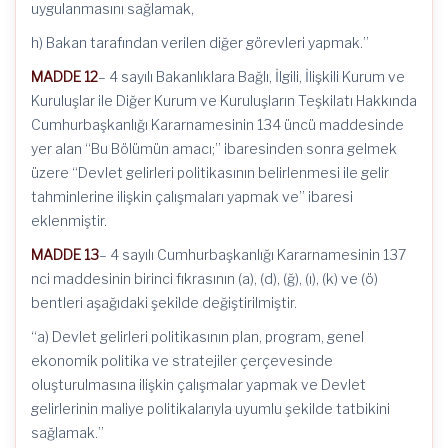
uygulanmasını sağlamak,
h) Bakan tarafından verilen diğer görevleri yapmak.”
MADDE 12
– 4 sayılı Bakanlıklara Bağlı, İlgili, İlişkili Kurum ve
Kuruluşlar ile Diğer Kurum ve Kuruluşların Teşkilatı Hakkında
Cumhurbaşkanlığı Kararnamesinin 134 üncü maddesinde
yer alan “Bu Bölümün amacı;” ibaresinden sonra gelmek
üzere “Devlet gelirleri politikasının belirlenmesi ile gelir
tahminlerine ilişkin çalışmaları yapmak ve” ibaresi
eklenmiştir.
MADDE 13
– 4 sayılı Cumhurbaşkanlığı Kararnamesinin 137
nci maddesinin birinci fıkrasının (a), (d), (ğ), (ı), (k) ve (ö)
bentleri aşağıdaki şekilde değiştirilmiştir.
“a) Devlet gelirleri politikasının plan, program, genel
ekonomik politika ve stratejiler çerçevesinde
oluşturulmasına ilişkin çalışmalar yapmak ve Devlet
gelirlerinin maliye politikalarıyla uyumlu şekilde tatbikini
sağlamak.”