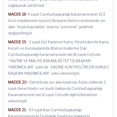
sağlayarak yürütmek.”
MADDE 18
-4 sayılı Cumhurbaşkanlığı Kararnamesinin 153
üncü maddesinin üçüncü fıkrasının birinci cümlesinde yer
alan “insan kaynaklan” ibaresi “personel” şeklinde
değiştirilmiştir.
MADDE 19
– 3 sayılı Üst Kademe Kamu Yöneticileri ile Kamu
Kurum ve Kuruluşlarında Atama Usûllerine Dair
Cumhurbaşkanlığı Kararnamesinin eki (II) sayılı Cetvele
“HAZİNE VE MALİYE BAKANLIĞI TEFTİŞ BAŞKAN
YARDIMCILARI” satırı ile “HAZİNE KONTROLÖRLERİ KURULU
BAŞKAN YARDIMCILARI” satırı eklenmiştir.
MADDE 20
– Ekli listede yer alan kadrolar ihdas edilerek 2
sayılı Genel Kadro ve Usulü Hakkında Cumhurbaşkanlığı
Kararnamesinin eki (I) sayılı Cetvelin ilgili bölümlerine
eklenmiştir.
MADDE 21
– 43 sayılı Bazı Cumhurbaşkanlığı
Kararnamelerinde Değişiklik Yapılması Hakkında