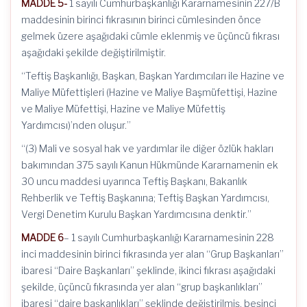
MADDE 5-
1 sayılı Cumhurbaşkanlığı Kararnamesinin 227/B
maddesinin birinci fıkrasının birinci cümlesinden önce
gelmek üzere aşağıdaki cümle eklenmiş ve üçüncü fıkrası
aşağıdaki şekilde değiştirilmiştir.
“Teftiş Başkanlığı, Başkan, Başkan Yardımcıları ile Hazine ve
Maliye Müfettişleri (Hazine ve Maliye Başmüfettişi, Hazine
ve Maliye Müfettişi, Hazine ve Maliye Müfettiş
Yardımcısı)’nden oluşur.”
“(3) Mali ve sosyal hak ve yardımlar ile diğer özlük hakları
bakımından 375 sayılı Kanun Hükmünde Kararnamenin ek
30 uncu maddesi uyarınca Teftiş Başkanı, Bakanlık
Rehberlik ve Teftiş Başkanına; Teftiş Başkan Yardımcısı,
Vergi Denetim Kurulu Başkan Yardımcısına denktir.”
MADDE 6
– 1 sayılı Cumhurbaşkanlığı Kararnamesinin 228
inci maddesinin birinci fıkrasında yer alan “Grup Başkanları”
ibaresi “Daire Başkanları” şeklinde, ikinci fıkrası aşağıdaki
şekilde, üçüncü fıkrasında yer alan “grup başkanlıkları”
ibaresi “daire başkanlıkları” şeklinde değiştirilmiş, beşinci