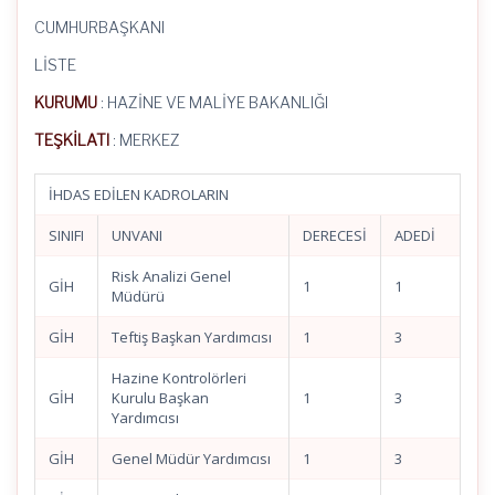
CUMHURBAŞKANI
LİSTE
KURUMU
: HAZİNE VE MALİYE BAKANLIĞI
TEŞKİLATI
: MERKEZ
İHDAS EDİLEN KADROLARIN
SINIFI
UNVANI
DERECESİ
ADEDİ
Risk Analizi Genel
GİH
1
1
Müdürü
GİH
Teftiş Başkan Yardımcısı
1
3
Hazine Kontrolörleri
GİH
Kurulu Başkan
1
3
Yardımcısı
GİH
Genel Müdür Yardımcısı
1
3