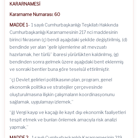
KARARNAMESİ
Kararname Numarası: 60
MADDE 1
– 1 sayılı Cumhurbaşkanlığı Teşkilatı Hakkında
Cumhurbaşkanlığı Kararnamesinin 217 nci maddesinin
birinci fıkrasının (ç) bendi aşağıdaki şekilde değiştirilmiş, (d)
bendinde yer alan “gelir işlemlerine ait mevzuatı
hazırlamak, her türlü” ibaresi yürürlükten kaldırılmış, (g)
bendinden sonra gelmek üzere aşağıdaki bent eklenmiş
ve sonraki bentler buna göre teselsül ettirilmiştir.
“ç) Devlet gelirleri politikasının plan, program, genel
ekonomik politika ve stratejiler çerçevesinde
oluşturulmasına ilişkin çalışmaların koordinasyonunu
sağlamak, uygulamayı izlemek,”
“ğ) Vergi kayıp ve kaçağı ile kayıt dışı ekonomik faaliyetleri
tespit etmek ve bunları önlemek amacıyla risk analizi
yapmak,”
MADDE 2
– 1 sayılı Cumhurbaşkanlığı Kararnamesinin 219