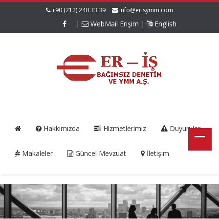
+90 (212) 240 33 39
info@erisymm.com
|
WebMail Erişim
|
English
Hakkımızda
Hizmetlerimiz
Duyurular
Makaleler
Güncel Mevzuat
İletişim