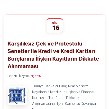
NIS
16
Karşılıksız
yorumlar kapalı
Çek
Karşılıksız Çek ve Protestolu
ve
Protestolu
Senetler ile Kredi ve Kredi Kartları
Senetler
ile
Borçlarına İlişkin Kayıtların Dikkate
Kredi
ve
Alınmaması
Kredi
Kartları
Haberi Ekleyen:
Eriş YMM
Borçlarına
İlişkin
Kayıtların
Türkiye Bankalar Birliği Risk Merkezi
Dikkate
Kayıtlarının Kredi Kuruluşları ve Finansal
Alınmaması
için
Kuruluşlar Tarafından Dikkate
Alınmamasına İlişkin Kamuoyu Duyurusu