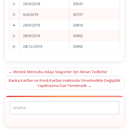
2-
20/9/2018
30541
3-
6/4/2019
30737
4-
29/6/2019
30816
5-
28/9/2019
30902
6-
28/12/2019
30992
Post
←
Meslek Mensubu Adayı Stajyerler İçin Alınan Tedbirler
navigation
Banka Kartları ve Kredi Kartları Hakkında Yönetmelikte Değişiklik
Yapılmasına Dair Yönetmelik
→