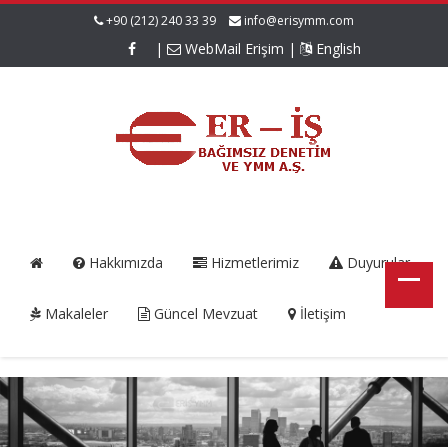
+90 (212) 240 33 39
info@erisymm.com
|
WebMail Erişim
|
English
Hakkımızda
Hizmetlerimiz
Duyurular
Makaleler
Güncel Mevzuat
İletişim