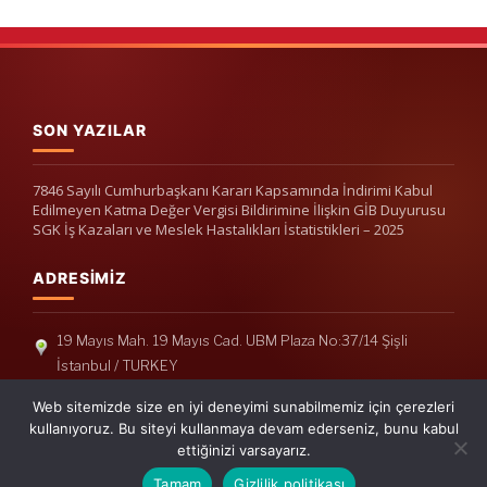
SON YAZILAR
7846 Sayılı Cumhurbaşkanı Kararı Kapsamında İndirimi Kabul
Edilmeyen Katma Değer Vergisi Bildirimine İlişkin GİB Duyurusu
SGK İş Kazaları ve Meslek Hastalıkları İstatistikleri – 2025
ADRESIMIZ
19 Mayıs Mah. 19 Mayıs Cad. UBM Plaza No:37/14 Şişli
İstanbul / TURKEY
Telefon: +90(212) 240 33 39
Web sitemizde size en iyi deneyimi sunabilmemiz için çerezleri
Telefon: +90(212) 248 19 36
kullanıyoruz. Bu siteyi kullanmaya devam ederseniz, bunu kabul
ettiğinizi varsayarız.
info@erisymm.com
Tamam
Gizlilik politikası