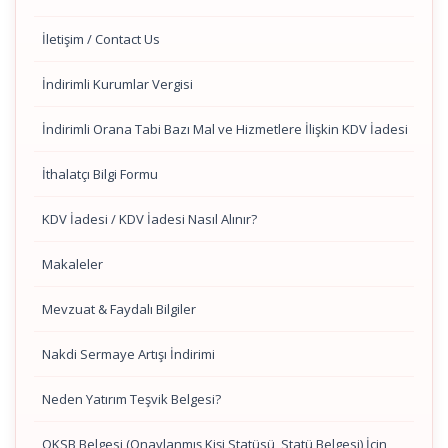
İletişim / Contact Us
İndirimli Kurumlar Vergisi
İndirimli Orana Tabi Bazı Mal ve Hizmetlere İlişkin KDV İadesi
İthalatçı Bilgi Formu
KDV İadesi / KDV İadesi Nasıl Alınır?
Makaleler
Mevzuat & Faydalı Bilgiler
Nakdi Sermaye Artışı İndirimi
Neden Yatırım Teşvik Belgesi?
OKSB Belgesi (Onaylanmış Kişi Statüsü, Statü Belgesi) İçin