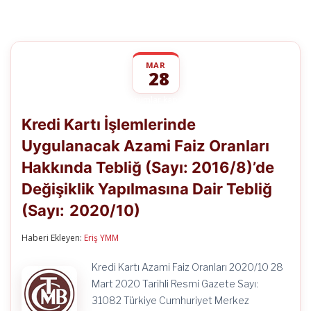
MAR
28
Kredi
yorumlar kapalı
Kartı
Kredi Kartı İşlemlerinde
İşlemlerinde
Uygulanacak
Uygulanacak Azami Faiz Oranları
Azami
Faiz
Hakkında Tebliğ (Sayı: 2016/8)’de
Oranları
Hakkında
Değişiklik Yapılmasına Dair Tebliğ
Tebliğ
(Sayı:
(Sayı: 2020/10)
2016/8)’de
Değişiklik
Haberi Ekleyen:
Eriş YMM
Yapılmasına
Dair
Tebliğ
Kredi Kartı Azami Faiz Oranları 2020/10 28
(Sayı:
Mart 2020 Tarihli Resmi Gazete Sayı:
2020/10)
için
31082 Türkiye Cumhuriyet Merkez