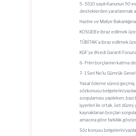
5- 5510 sayılı Kanunun 90 ınc
desteklerden yararlanmak a
Hazine ve Maliye Bakanlığına
KOSGEB’e ibraz edilmek üze
TÜBİTAK’a ibraz edilmek üze
KGF’ye (Kredi Garanti Fonuna
6- Prim borçlarının katma d
7- 1 Seri No’lu Gümrük Genel
Yasal ödeme süresi geçmiş b
sözkonusu belgelerin/yazıları
sorgulaması yapılırken, bazı 
işyerleri ile ortak, üst düzey
kaynaklanan borçları sorgul
amacına göre farklılık göste
Söz konusu belgelerin/yazıl