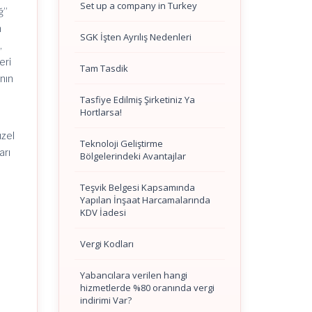
Set up a company in Turkey
ğ”
n
SGK İşten Ayrılış Nedenleri
,
eri
Tam Tasdik
nın
Tasfiye Edilmiş Şirketiniz Ya
Hortlarsa!
üzel
Teknoloji Geliştirme
arı
Bölgelerindeki Avantajlar
Teşvik Belgesi Kapsamında
Yapılan İnşaat Harcamalarında
KDV İadesi
Vergi Kodları
Yabancılara verilen hangi
hizmetlerde %80 oranında vergi
indirimi Var?