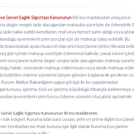
r ve Genel Sağlık Sigortası Kanununun
88 inci maddesinin onüçüncü
tma değer vergisi iade alacağından mahsubu suretiyle de ödenebilir. 
iade hakkı sahibi kendisinin, mal veya hizmet satın aldığı veya iştira
 bulunduğu işverenlerin prim borçları için de mahsup talep edebilir. Bu
 bulundukları ayda muaccel olan prim borçlarının birinci fıkrada belir
beş gün içinde mahsup suretiyle ödenmesi halinde, yasal süresi için
 prim borçlarının katma değer vergisi iade alacağından mahsup sureti
duğu halde, süresinde mahsup edilemeyen veya eksik mahsup edil
krada belirtilen ödeme sürelerini izleyen günden başlanarak gecikme ce
 Kurum, Maliye Bakanlığının uygun görüşü ile bu uygulamadan
igal konusu, işletme türü ve işletme büyüklüğü itibarıyla belirlemeye 
lunulan işverenlerin prim borcu ödeme süresini otuz günü aşmamak
ve Genel Sağlık Sigortası Kanununun 90 ıncı maddesinin;
in hak edişleri, Kuruma idari para cezası, prim ve prime ilişkin borçların
in teminatları ise ihale konusu işle ilgili olarak Kuruma borçlarının
sinden sonra iade edilir.”,