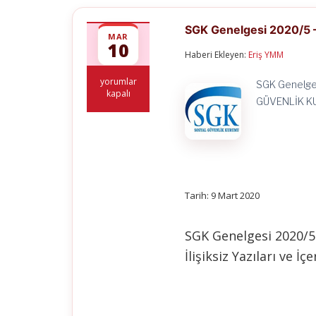
SGK Genelgesi 2020/5 
MAR
10
Haberi Ekleyen:
Eriş YMM
SGK
yorumlar
SGK Genelgesi
Genelgesi
kapalı
GÜVENLİK KU
2020/5
–
Borç
Sorgusu
için
Tarih: 9 Mart 2020
SGK Genelgesi 2020/5
İlişiksiz Yazıları ve İçe