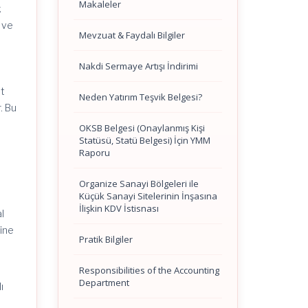
Makaleler
k
 ve
Mevzuat & Faydalı Bilgiler
Nakdi Sermaye Artışı İndirimi
et
Neden Yatırım Teşvik Belgesi?
. Bu
OKSB Belgesi (Onaylanmış Kişi
Statüsü, Statü Belgesi) İçin YMM
Raporu
Organize Sanayi Bölgeleri ile
Küçük Sanayi Sitelerinin İnşasına
İlişkin KDV İstisnası
al
sine
Pratik Bilgiler
e
Responsibilities of the Accounting
Department
ı