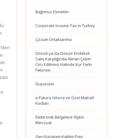
Bağımsız Denetim
Corporate Income Tax in Turkey
Bu
k
Çözüm Ortaklarımız
tilen
Dövizli ya da Dövize Endeksli
de
Satış Karşılığında Alınan Çekin
yle
Ciro Edilmesi Halinde Kur Farkı
Faturası
en
zası
Duyurular
ve
e-Fatura İstisna ve Özel Matrah
Kodları
Elektronik Belgelere İlişkin
Mevzuat
ın
Geri Kazanım Katılım Payı