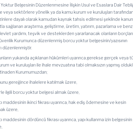
oktur Belgesinin Düzenlenmesine İlişkin Usul ve Esaslara Dair Tebli
ere veya sektörlere yönelik ya da kamu kurum ve kuruluşları tarafında
izinlere dayalı olarak kamudan kaynak tahsis edilmesi şeklinde kanun
 sağlanan araştırma, geliştirme, üretim, yatırım, pazarlama ve benz
vlet yardımı, teşvik ve desteklerden yararlanacak olanların borçları
üvenlik Kurumunca düzenlenmiş borcu yoktur belgesinin/yazısının
ı düzenlenmiştir.
nunların yukarıda açıklanan hükümleri uyarınca gerekse gerçek veya t
urum ve kuruluşları ile ihale mevzuatına tabi olmaksızın yapmış oldukl
istinaden Kurumumuzdan;
nunu gereğince ihalelere katılmak üzere,
le ilgili borcu yoktur belgesi almak üzere,
cı maddesinin ikinci fıkrası uyarınca, hak ediş ödemesine ve kesin
mak üzere,
cı maddesinin dördüncü fıkrası uyarınca, yapı kullanma izin belgesinin
e,