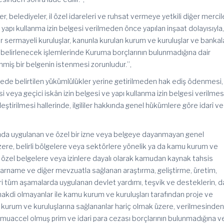
er, belediyeler, il özel idareleri ve ruhsat vermeye yetkili diğer mercil
 yapı kullanma izin belgesi verilmeden önce yapılan inşaat dolayısıyla
er sermayeli kuruluşlar, kanunla kurulan kurum ve kuruluşlar ve bankal
 belirlenecek işlemlerinde Kuruma borçlarının bulunmadığına dair
nmiş bir belgenin istenmesi zorunludur.”,
dede belirtilen yükümlülükler yerine getirilmeden hak ediş ödenmesi,
 veya geçici iskân izin belgesi ve yapı kullanma izin belgesi verilmes
eştirilmesi hallerinde, ilgililer hakkında genel hükümlere göre idarî ve
pında uygulanan ve özel bir izne veya belgeye dayanmayan genel
ere, belirli bölgelere veya sektörlere yönelik ya da kamu kurum ve
en özel belgelere veya izinlere dayalı olarak kamudan kaynak tahsis
rarname ve diğer mevzuatla sağlanan araştırma, geliştirme, üretim,
ri tüm aşamalarda uygulanan devlet yardımı, teşvik ve desteklerin, 
kdi olmayanlar ile kamu kurum ve kuruluşları tarafından proje ve
mu kurum ve kuruluşlarına sağlananlar hariç olmak üzere, verilmesinde
uaccel olmuş prim ve idari para cezası borçlarının bulunmadığına v