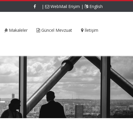
|
WebMail Erişim
|
English
Makaleler
Güncel Mevzuat
İletişim