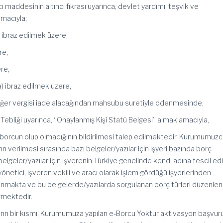
ı maddesinin altıncı fıkrası uyarınca, devlet yardımı, teşvik ve
macıyla;
 ibraz edilmek üzere,
re,
re,
) ibraz edilmek üzere,
eğer vergisi iade alacağından mahsubu suretiyle ödenmesinde,
 Tebliği uyarınca, “Onaylanmış Kişi Statü Belgesi” almak amacıyla,
orcun olup olmadığının bildirilmesi talep edilmektedir. Kurumumuz
n verilmesi sırasında bazı belgeler/yazılar için işyeri bazında borç
belgeler/yazılar için işverenin Türkiye genelinde kendi adına tescil ed
 yönetici, işveren vekili ve aracı olarak işlem gördüğü işyerlerinden
anmakta ve bu belgelerde/yazılarda sorgulanan borç türleri düzenlen
rmektedir.
arın bir kısmı, Kurumumuza yapılan e-Borcu Yoktur aktivasyon başvur