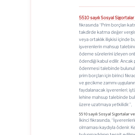
5510 sayılı Sosyal Sigortala
fıkrasında “Prim borçları ka
takdirde katma değer vergisi 
veya ortaklık ilişkisi içinde
işverenlerin mahsup talebinde
ödeme sürelerini izleyen on
ödendiği kabul edilir. Ancak
ödenmesi talebinde bulunul
prim borçları için birinci fı
ve gecikme zammı uygulanır.
faydalanacak işverenleri; işt
lehine mahsup talebinde bu
üzere uzatmaya yetkilidir.”,
5510 sayılı Sosyal Sigortalar 
İkinci fıkrasında, “İşverenler
olmaması kaydıyla ödenir. Kes
bulunmadığının tespit edilme