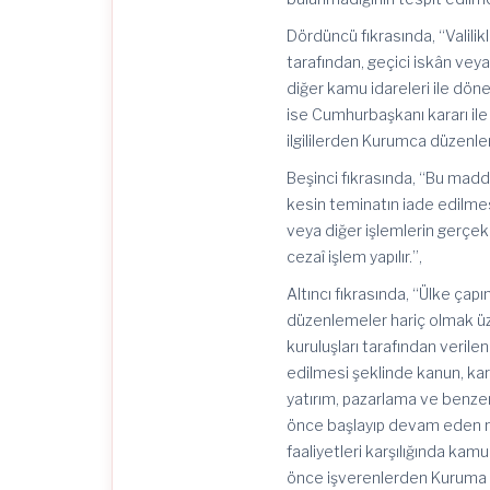
Dördüncü fıkrasında, “Valilikl
tarafından, geçici iskân veya
diğer kamu idareleri ile dön
ise Cumhurbaşkanı kararı ile
ilgililerden Kurumca düzenle
Beşinci fıkrasında, “Bu mad
kesin teminatın iade edilmesi
veya diğer işlemlerin gerçekl
cezaî işlem yapılır.”,
Altıncı fıkrasında, “Ülke ça
düzenlemeler hariç olmak üz
kuruluşları tarafından veril
edilmesi şeklinde kanun, ka
yatırım, pazarlama ve benze
önce başlayıp devam eden na
faaliyetleri karşılığında ka
önce işverenlerden Kuruma m