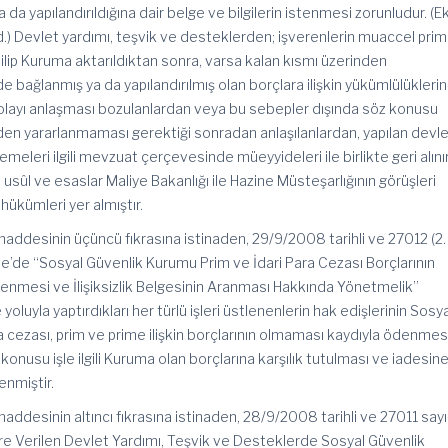
ya da yapılandırıldığına dair belge ve bilgilerin istenmesi zorunludur. (E
.) Devlet yardımı, teşvik ve desteklerden; işverenlerin muaccel prim
silip Kuruma aktarıldıktan sonra, varsa kalan kısmı üzerinden
side bağlanmış ya da yapılandırılmış olan borçlara ilişkin yükümlülüklerin
layı anlaşması bozulanlardan veya bu sebepler dışında söz konusu
den yararlanmaması gerektiği sonradan anlaşılanlardan, yapılan devl
eleri ilgili mevzuat çerçevesinde müeyyideleri ile birlikte geri alınır
n usûl ve esaslar Maliye Bakanlığı ile Hazine Müsteşarlığının görüşleri
 hükümleri yer almıştır.
maddesinin üçüncü fıkrasına istinaden, 29/9/2008 tarihli ve 27012 (2.
e’de “Sosyal Güvenlik Kurumu Prim ve İdari Para Cezası Borçlarının
mesi ve İlişiksizlik Belgesinin Aranması Hakkında Yönetmelik”
 yoluyla yaptırdıkları her türlü işleri üstlenenlerin hak edişlerinin Sosy
 cezası, prim ve prime ilişkin borçlarının olmaması kaydıyla ödenme
 konusu işle ilgili Kuruma olan borçlarına karşılık tutulması ve iadesin
enmiştir.
addesinin altıncı fıkrasına istinaden, 28/9/2008 tarihli ve 27011 sayıl
e Verilen Devlet Yardımı, Teşvik ve Desteklerde Sosyal Güvenlik