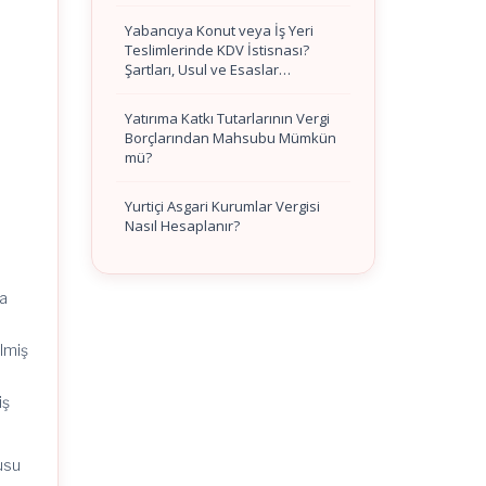
Yabancıya Konut veya İş Yeri
Teslimlerinde KDV İstisnası?
Şartları, Usul ve Esaslar…
Yatırıma Katkı Tutarlarının Vergi
Borçlarından Mahsubu Mümkün
mü?
Yurtiçi Asgari Kurumlar Vergisi
Nasıl Hesaplanır?
ca
ilmiş
iş
usu