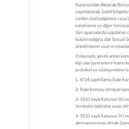
Kurumundan Alınacak Borcu Y
yayımlanarak, belirli bölgel
verilen özel belgelere veya 
kararname ve diğer mevzuatla
tüm aşamalarda uygulanan de
bulunmadığına dair Sosyal G
aranılmasının usul ve esaslar
Dolayısıyla, gerek anılan ka
kişi olan işverenlerin kamu k
protokol ve sözleşmelere 
1- 4734 sayılı Kamu İhale Ka
2- İhale konusu olmayan işler
3- 5510 sayılı Kanunun 90 ın
teminatın iadesine esas ol
4- 5510 sayılı Kanunun 90 ın
alınmasına esas olmak üzer