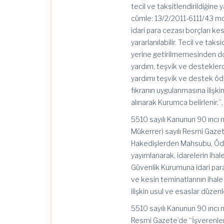
tecil ve taksitlendirildiğine 
cümle: 13/2/2011-6111/43 md
idari para cezası borçları ke
yararlanılabilir. Tecil ve tak
yerine getirilmemesinden do
yardım, teşvik ve destekler
yardımı teşvik ve destek ödem
fıkranın uygulanmasına ilişki
alınarak Kurumca belirlenir.”,
5510 sayılı Kanunun 90 ıncı 
Mükerrer) sayılı Resmi Gazet
Hakedişlerden Mahsubu, Öden
yayımlanarak, idarelerin ihale
Güvenlik Kurumuna idari para
ve kesin teminatlarının ihale
ilişkin usul ve esaslar düzenl
5510 sayılı Kanunun 90 ıncı m
Resmi Gazete’de “İşverenler