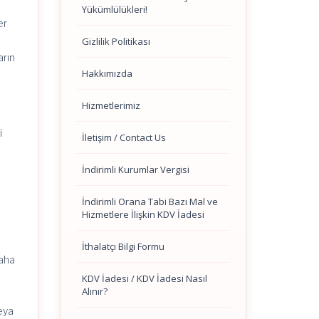
Yükümlülükleri!
er
,
Gizlilik Politikası
arın
Hakkımızda
Hizmetlerimiz
i
İletişim / Contact Us
İndirimli Kurumlar Vergisi
İndirimli Orana Tabi Bazı Mal ve
Hizmetlere İlişkin KDV İadesi
İthalatçı Bilgi Formu
daha
KDV İadesi / KDV İadesi Nasıl
Alınır?
n
eya