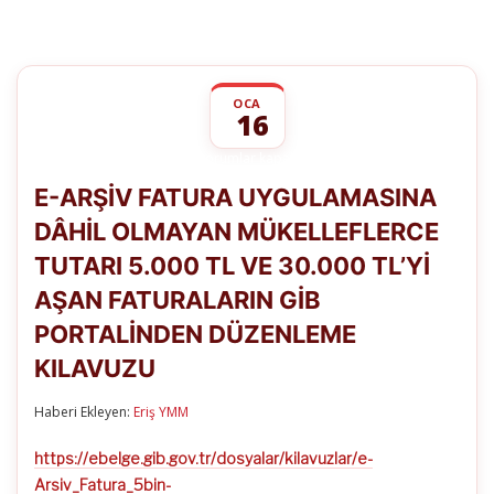
OCA
16
E-
yorumlar kapalı
ARŞİV
E-ARŞİV FATURA UYGULAMASINA
FATURA
UYGULAMASINA
DÂHİL OLMAYAN MÜKELLEFLERCE
DÂHİL
OLMAYAN
TUTARI 5.000 TL VE 30.000 TL’Yİ
MÜKELLEFLERCE
TUTARI
AŞAN FATURALARIN GİB
5.000
TL
PORTALİNDEN DÜZENLEME
VE
KILAVUZU
30.000
TL’Yİ
AŞAN
Haberi Ekleyen:
Eriş YMM
FATURALARIN
GİB
PORTALİNDEN
https://ebelge.gib.gov.tr/dosyalar/kilavuzlar/e-
DÜZENLEME
Arsiv_Fatura_5bin-