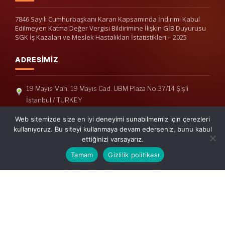
7846 Sayılı Cumhurbaşkanı Kararı Kapsamında İndirimi Kabul
Edilmeyen Katma Değer Vergisi Bildirimine İlişkin GİB Duyurusu
SGK İş Kazaları ve Meslek Hastalıkları İstatistikleri – 2025
ADRESIMIZ
19 Mayıs Mah. 19 Mayıs Cad. UBM Plaza No:37/14 Şişli
İstanbul / TURKEY
Telefon: +90(212) 240 33 39
Web sitemizde size en iyi deneyimi sunabilmemiz için çerezleri
Telefon: +90(212) 248 19 36
kullanıyoruz. Bu siteyi kullanmaya devam ederseniz, bunu kabul
ettiğinizi varsayarız.
info@erisymm.com
Tamam
Gizlilik politikası
PRATIK MENÜ
Ana Sayfa
Hakkımızda
Hizmetlerimiz