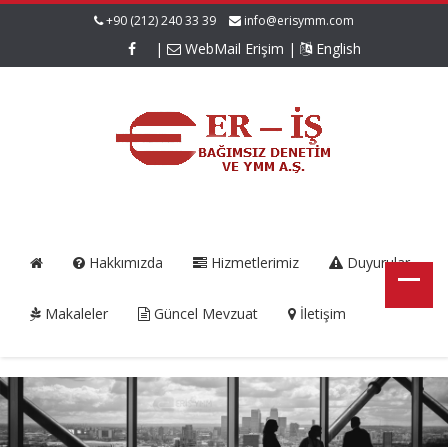
+90 (212) 240 33 39
info@erisymm.com
|
WebMail Erişim
|
English
Hakkımızda
Hizmetlerimiz
Duyurular
Makaleler
Güncel Mevzuat
İletişim