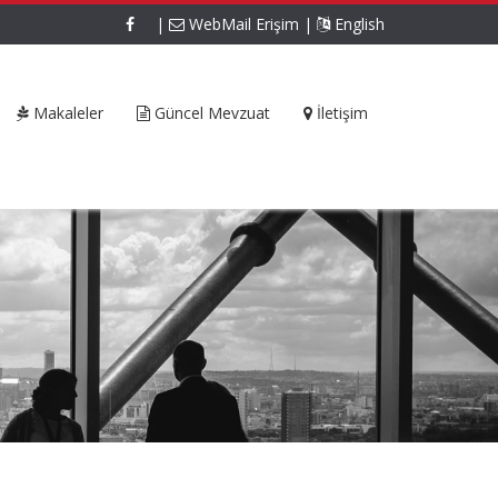
|
WebMail Erişim
|
English
Makaleler
Güncel Mevzuat
İletişim