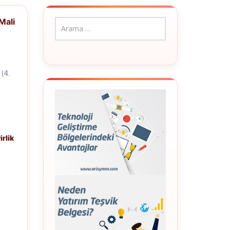
Mali
(4.
rlik