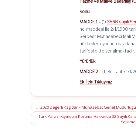
Hazine ve Maliye Bakanlığı (G
Konu
MADDE 1 –
(1)
3568 sayılı Se
ncı maddesi ile 2/1/1990 ta
Serbest Muhasebeci Mali Müş
hükümleri uyarınca hazırlan
tarifesi ekte yer almaktadır.
Yürürlük
MADDE 2 –
(1) Bu Tarife 1/1/
Eki İçin Tıklayınız
Post
←
2020 Değerli Kağıtlar – Muhasebat Genel Müdürlüğü G
navigation
Türk Parası Kıymetini Koruma Hakkında 32 Sayılı Karara
Yapılmas