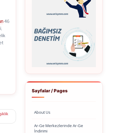
un
46
i,
lik
et
Sayfalar / Pages
About Us
iklik
Ar-Ge Merkezlerinde Ar-Ge
İndirimi