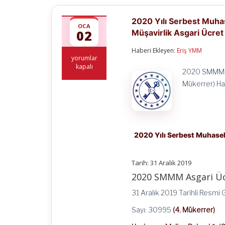
2020 Yılı Serbest Muhas
OCA
02
Müşavirlik Asgari Ücret 
Haberi Ekleyen:
Eriş YMM
2020
yorumlar
Yılı
kapalı
2020 SMMM As
Serbest
Muhasebecilik,
Mükerrer) Haz
Serbest
Muhasebeci
Mali
Müşavirlik
ve
Yeminli
2020 Yılı Serbest Muhaseb
Mali
Müşavirlik
Asgari
Tarih: 31 Aralık 2019
Ücret
2020 SMMM Asgari Ücr
Tarifesi
için
31 Aralık 2019 Tarihli Resmi
Sayı: 30995
(4. Mükerrer)