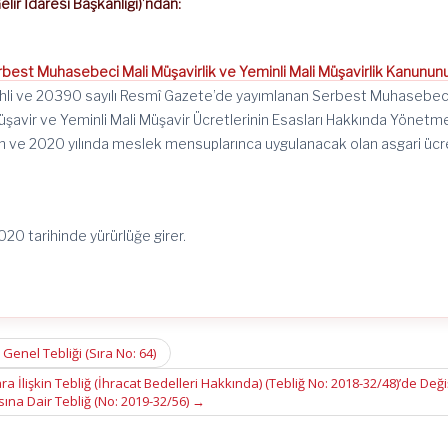
elir İdaresi Başkanlığı)’ndan:
rbest Muhasebeci Mali Müşavirlik ve Yeminli Mali Müşavirlik Kanunun
rihli ve 20390 sayılı Resmî Gazete’de yayımlanan Serbest Muhasebec
avir ve Yeminli Mali Müşavir Ücretlerinin Esasları Hakkında Yönetme
an ve 2020 yılında meslek mensuplarınca uygulanacak olan asgari ücr
2020 tarihinde yürürlüğe girer.
enel Tebliği (Sıra No: 64)
 İlişkin Tebliğ (İhracat Bedelleri Hakkında) (Tebliğ No: 2018-32/48)’de Değiş
ına Dair Tebliğ (No: 2019-32/56)
→