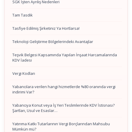
SGK İşten Ayrılış Nedenleri
Tam Tasdik
Tasfiye Edilmiş Şirketiniz Ya Hortlarsa!
Teknoloji Geliştirme Bölgelerindeki Avantajlar
Teşvik Belgesi Kapsamında Yapılan İnşaat Harcamalarında
KDV İadesi
Vergi Kodları
Yabancılara verilen hangi hizmetlerde %80 oranında vergi
indirimi Var?
Yabancıya Konut veya İş Yeri Teslimlerinde KDV İstisnası?
Şartları, Usul ve Esaslar…
Yatırıma Katkı Tutarlarının Vergi Borçlarından Mahsubu
Mümkün mü?