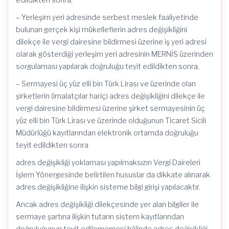
– Yerleşim yeri adresinde serbest meslek faaliyetinde
bulunan gerçek kişi mükelleflerin adres değişikliğini
dilekçe ile vergi dairesine bildirmesi üzerine iş yeri adresi
olarak gösterdiği yerleşim yeri adresinin MERNİS üzerinden
sorgulaması yapılarak doğruluğu teyit edildikten sonra,
– Sermayesi üç yüz elli bin Türk Lirası ve üzerinde olan
şirketlerin (imalatçılar hariç) adres değişikliğini dilekçe ile
vergi dairesine bildirmesi üzerine şirket sermayesinin üç
yüz elli bin Türk Lirası ve üzerinde olduğunun Ticaret Sicili
Müdürlüğü kayıtlarından elektronik ortamda doğruluğu
teyit edildikten sonra
adres değişikliği yoklaması yapılmaksızın Vergi Daireleri
İşlem Yönergesinde belirtilen hususlar da dikkate alınarak
adres değişikliğine ilişkin sisteme bilgi girişi yapılacaktır.
Ancak adres değişikliği dilekçesinde yer alan bilgiler ile
sermaye şartına ilişkin tutarın sistem kayıtlarından
doğruluğunun teyit edilememesi hâlinde adres değişikliği