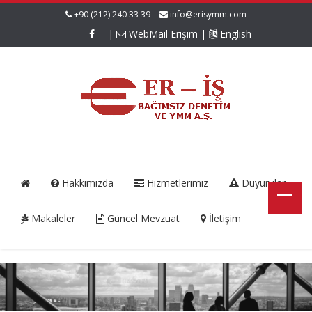
+90 (212) 240 33 39
info@erisymm.com
|
WebMail Erişim
|
English
Hakkımızda
Hizmetlerimiz
Duyurular
Makaleler
Güncel Mevzuat
İletişim