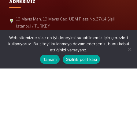
ADRESIMIZ
19 Mayıs Mah. 19 Mayıs Cad. UBM Plaza No:37/14 Şişli
İstanbul / TURKEY
Telefon: +90(212) 240 33 39
Web sitemizde size en iyi deneyimi sunabilmemiz için çerezleri
Telefon: +90(212) 248 19 36
kullanıyoruz. Bu siteyi kullanmaya devam ederseniz, bunu kabul
ettiğinizi varsayarız.
info@erisymm.com
Tamam
Gizlilik politikası
PRATIK MENÜ
Ana Sayfa
Hakkımızda
Hizmetlerimiz
Güncel Mevzuat
İletişim