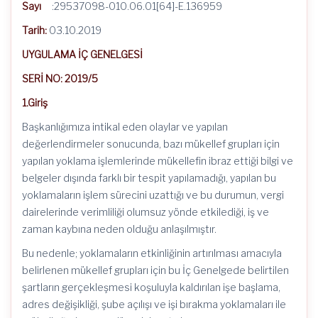
Sayı
:29537098-010.06.01[64]-E.136959
Tarih:
03.10.2019
UYGULAMA İÇ GENELGESİ
SERİ NO: 2019/5
1.Giriş
Başkanlığımıza intikal eden olaylar ve yapılan
değerlendirmeler sonucunda, bazı mükellef grupları için
yapılan yoklama işlemlerinde mükellefin ibraz ettiği bilgi ve
belgeler dışında farklı bir tespit yapılamadığı, yapılan bu
yoklamaların işlem sürecini uzattığı ve bu durumun, vergi
dairelerinde verimliliği olumsuz yönde etkilediği, iş ve
zaman kaybına neden olduğu anlaşılmıştır.
Bu nedenle; yoklamaların etkinliğinin artırılması amacıyla
belirlenen mükellef grupları için bu İç Genelgede belirtilen
şartların gerçekleşmesi koşuluyla kaldırılan işe başlama,
adres değişikliği, şube açılışı ve işi bırakma yoklamaları ile