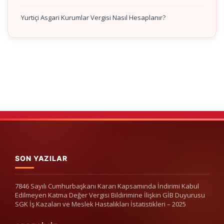
Yurtiçi Asgari Kurumlar Vergisi Nasıl Hesaplanır?
SON YAZILAR
7846 Sayılı Cumhurbaşkanı Kararı Kapsamında İndirimi Kabul
Edilmeyen Katma Değer Vergisi Bildirimine İlişkin GİB Duyurusu
SGK İş Kazaları ve Meslek Hastalıkları İstatistikleri – 2025