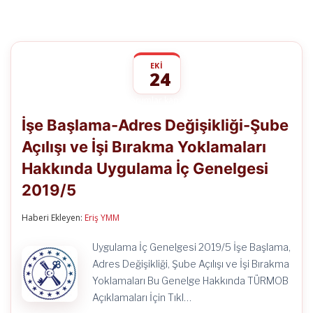
EKI
24
İşe
yorumlar kapalı
Başlama-
İşe Başlama-Adres Değişikliği-Şube
Adres
Değişikliği-
Açılışı ve İşi Bırakma Yoklamaları
Şube
Açılışı
Hakkında Uygulama İç Genelgesi
ve
İşi
2019/5
Bırakma
Yoklamaları
Haberi Ekleyen:
Eriş YMM
Hakkında
Uygulama
İç
Uygulama İç Genelgesi 2019/5 İşe Başlama,
Genelgesi
Adres Değişikliği, Şube Açılışı ve İşi Bırakma
2019/5
için
Yoklamaları Bu Genelge Hakkında TÜRMOB
Açıklamaları İçin Tıkl…