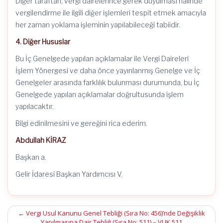
Diğer taraftan, vergi dairelerince gerek duyulması hâlinde
vergilendirme ile ilgili diğer işlemleri tespit etmek amacıyla
her zaman yoklama işleminin yapılabileceği tabiidir.
4. Diğer Hususlar
Bu İç Genelgede yapılan açıklamalar ile Vergi Daireleri
İşlem Yönergesi ve daha önce yayınlanmış Genelge ve İç
Genelgeler arasında farklılık bulunması durumunda, bu İç
Genelgede yapılan açıklamalar doğrultusunda işlem
yapılacaktır.
Bilgi edinilmesini ve gereğini rica ederim.
Abdullah KİRAZ
Başkan a.
Gelir İdaresi Başkan Yardımcısı V.
Post
←
Vergi Usul Kanunu Genel Tebliği (Sıra No: 456)’nde Değişiklik
Yapılmasına Dair Tebliğ (Sıra No: 511) – VUK 511