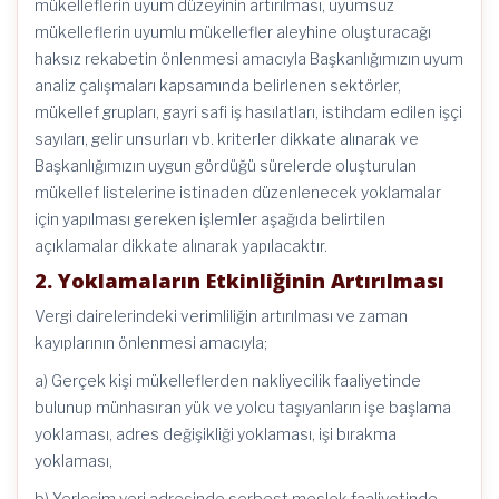
mükelleflerin uyum düzeyinin artırılması, uyumsuz
mükelleflerin uyumlu mükellefler aleyhine oluşturacağı
haksız rekabetin önlenmesi amacıyla Başkanlığımızın uyum
analiz çalışmaları kapsamında belirlenen sektörler,
mükellef grupları, gayri safi iş hasılatları, istihdam edilen işçi
sayıları, gelir unsurları vb. kriterler dikkate alınarak ve
Başkanlığımızın uygun gördüğü sürelerde oluşturulan
mükellef listelerine istinaden düzenlenecek yoklamalar
için yapılması gereken işlemler aşağıda belirtilen
açıklamalar dikkate alınarak yapılacaktır.
2. Yoklamaların Etkinliğinin Artırılması
Vergi dairelerindeki verimliliğin artırılması ve zaman
kayıplarının önlenmesi amacıyla;
a) Gerçek kişi mükelleflerden nakliyecilik faaliyetinde
bulunup münhasıran yük ve yolcu taşıyanların işe başlama
yoklaması, adres değişikliği yoklaması, işi bırakma
yoklaması,
b) Yerleşim yeri adresinde serbest meslek faaliyetinde