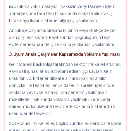
işi bırakma yoklaması yapılmaksızın Vergi Daireleri İşlem
Yönergesinde belirtilen hususlar da dikkate alınarak işi
bırakmaya ilişkin sisteme bilgi girişi yapılacaktır.
Ancak işe başlama/bırakma bildirimi veya dilekçede yer
alan bilgilerin sistem kayıtlarından doğruluğunun teyit
edilememesi hâlinde işi bırakma yoklaması yapılacaktır.
3. Uyum Analiz Çalışmaları Kapsamında Yoklama Yapılması
Gelir İdaresi Başkanlığı tarafından sektör, mükellef grupları,
gayri safi iş hasılatları, istihdam edilen işçi sayıları, gelir
unsurları vb. kriterler dikkate alınarak yapılan analiz
sonuçları ile tespit edilen ya da belirli süreler içerisinde
yoklama veya yoklama yoluyla denetim yapılmayan
mükellefler, haklarında yoklama yapılmak üzere vergi
dairesi müdürlüklerine Elektronik Yoklama Sistemi (EYS)
üzerinden iletilecektir.
Söz konusu mükellefler, bağlı bulundukları vergi dairesinde
görevli olan sicil-yoklama servis şefi ya da Vergi Dairesi