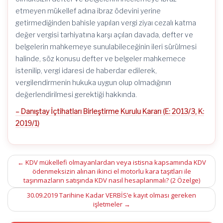
etmeyen mükellef adına ibraz ödevini yerine
getirmediğinden bahisle yapılan vergi ziyaı cezalı katma
değer vergisi tarhiyatına karşı açılan davada, defter ve
belgelerin mahkemeye sunulabileceğinin ileri sürülmesi
halinde, söz konusu defter ve belgeler mahkemece
istenilip, vergi idaresi de haberdar edilerek,
vergilendirmenin hukuka uygun olup olmadığının
değerlendirilmesi gerektiği hakkında.
– Danıştay İçtihatları Birleştirme Kurulu Kararı (E: 2013/3, K:
2019/1)
Post
←
KDV mükellefi olmayanlardan veya istisna kapsamında KDV
ödenmeksizin alınan ikinci el motorlu kara taşıtları ile
navigation
taşınmazların satışında KDV nasıl hesaplanmalı? (2 Özelge)
30.09.2019 Tarihine Kadar VERBİS’e kayıt olması gereken
işletmeler
→