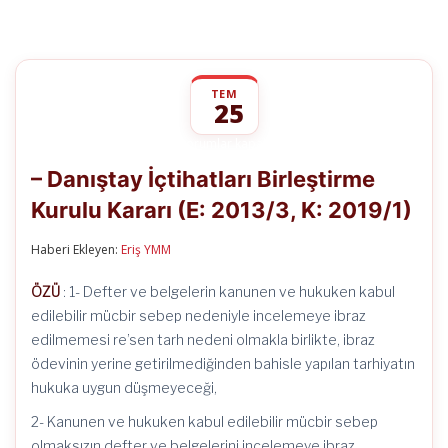
TEM
25
–
yorumlar kapalı
Danıştay
– Danıştay İçtihatları Birleştirme
İçtihatları
Birleştirme
Kurulu Kararı (E: 2013/3, K: 2019/1)
Kurulu
Kararı
(E:
Haberi Ekleyen:
Eriş YMM
2013/3,
K:
ÖZÜ
: 1- Defter ve belgelerin kanunen ve hukuken kabul
2019/1)
için
edilebilir mücbir sebep nedeniyle incelemeye ibraz
edilmemesi re’sen tarh nedeni olmakla birlikte, ibraz
ödevinin yerine getirilmediğinden bahisle yapılan tarhiyatın
hukuka uygun düşmeyeceği,
2- Kanunen ve hukuken kabul edilebilir mücbir sebep
olmaksızın defter ve belgelerini incelemeye ibraz