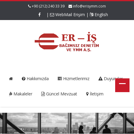
+90 (212) 240 33 39
info@erisymm.com
|
WebMail Erişim
|
English
Hakkımızda
Hizmetlerimiz
Duyurular
Makaleler
Güncel Mevzuat
İletişim