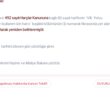
AR
i ve
492 sayılı Harçlar Kanununa
bağlı (8) sayılı tarifenin “VIII- Yolcu
 kullanım izin harcı” başlıklı bölümünün (1) numaralı fıkrasında yer ala
larak yeniden belirlenmiştir.
tarihini izleyen gün yürürlüğe girer.
erini Hazine ve Maliye Bakanı yürütür.
Yapılması Hakkında Kanun Teklifi
DUYURU