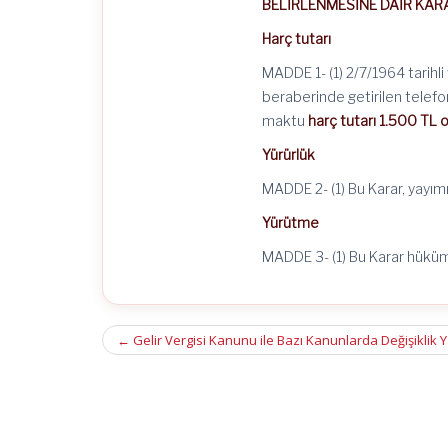
BELİRLENMESİNE DAİR KAR
Harç tutarı
MADDE 1- (1) 2/7/1964 tarihl
beraberinde getirilen telefon
maktu
harç tutarı 1.500 TL o
Yürürlük
MADDE 2- (1) Bu Karar, yayımı 
Yürütme
MADDE 3- (1) Bu Karar hüküml
Post
←
Gelir Vergisi Kanunu ile Bazı Kanunlarda Değişiklik 
navigation