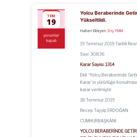
Yolcu Beraberinde Getir
TEM
19
Yükseltildi.
Haberi Ekleyen:
Eriş YMM
Yolcu
yorumlar
Beraberinde
kapalı
19 Temmuz 2019 Tarihli Res
Getirilen
Telefon
Sayı: 30836
Kullanım
İzin
Karar Sayısı: 1314
Harcı
618
Ekli “Yolcu Beraberinde Getir
TL’den
1.500
Karar”ın yürürlüğe konulmas
TL’ye
karar verilmiştir.
Yükseltildi.
için
18 Temmuz 2019
Recep Tayyip ERDOĞAN
CUMHURBAŞKANI
YOLCU BERABERİNDE GETİRİ