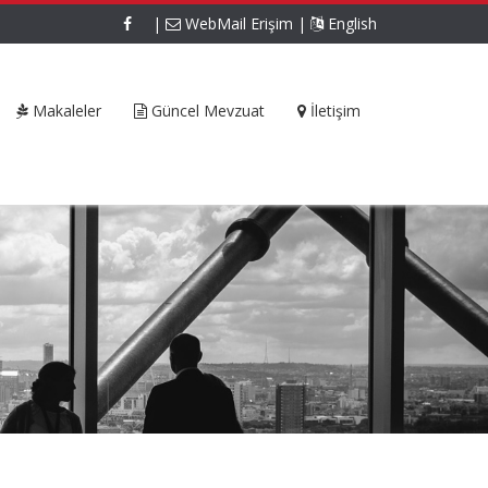
|
WebMail Erişim
|
English
Makaleler
Güncel Mevzuat
İletişim