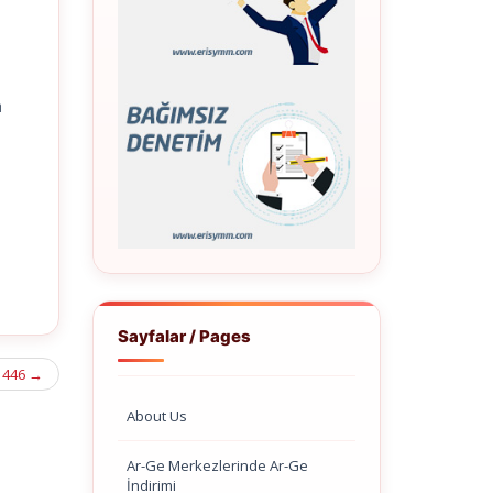
n
Sayfalar / Pages
 446
→
About Us
Ar-Ge Merkezlerinde Ar-Ge
İndirimi