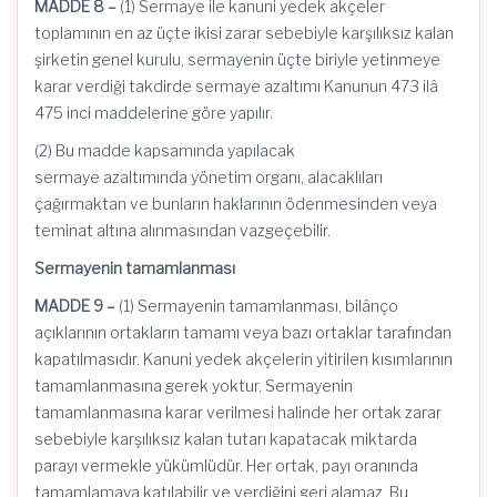
MADDE 8 –
(1) Sermaye ile kanuni yedek akçeler
toplamının en az üçte ikisi zarar sebebiyle karşılıksız kalan
şirketin genel kurulu, sermayenin üçte biriyle yetinmeye
karar verdiği takdirde sermaye
azaltımı
Kanunun 473 ilâ
475 inci maddelerine göre yapılır.
(2) Bu madde kapsamında yapılacak
sermaye
azaltımında
yönetim organı, alacaklıları
çağırmaktan ve bunların haklarının ödenmesinden veya
teminat altına alınmasından vazgeçebilir.
Sermayenin tamamlanması
MADDE 9 –
(1) Sermayenin tamamlanması, bilânço
açıklarının ortakların tamamı veya bazı ortaklar tarafından
kapatılmasıdır. Kanuni yedek akçelerin yitirilen kısımlarının
tamamlanmasına gerek yoktur. Sermayenin
tamamlanmasına karar verilmesi halinde her ortak zarar
sebebiyle karşılıksız kalan tutarı kapatacak miktarda
parayı vermekle yükümlüdür. Her ortak, payı oranında
tamamlamaya katılabilir ve verdiğini geri alamaz. Bu