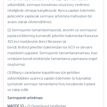
yükümlülük, sermaye konulması veya borç verilmesi
niteliğinde olmayıp karşılıksızdır. Ayrıca yapılan ödemeler,
gelecekte yapılacak sermaye artırımına mahsuben bir
avans olarak nitelendirilmez.
(2) Sermayenin tamamlanmasında, anonim ve sermayesi
paylara bölünmüş komandit şirketler bakımından Kanunun
421 inci maddesinin ikinci fıkrasının (a)
bendi,
limited
şirketler bakımından ise 603 ve devamı
maddeleri uygulanır. Sermayenin tamamlanamaması, bazı
ortakların kendi istekleriyle tamamlama yapmasına engel
oluşturmaz.
(3) Bilanço zararlarının kapatılması için getirilen
yükümlülükler uyarınca yapılan ödemeler öz kaynaklar
içerisinde sermaye tamamlama fonu hesabında toplanır
ve takip edilir.
Sermayenin artırılması
MADDE 10 –
(1) Genel kurul tarafından;