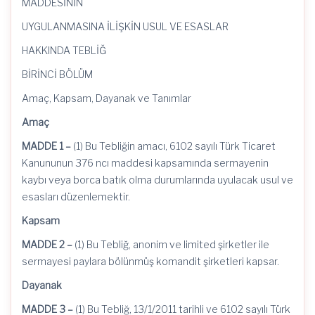
MADDESİNİN
UYGULANMASINA İLİŞKİN USUL VE ESASLAR
HAKKINDA TEBLİĞ
BİRİNCİ BÖLÜM
Amaç, Kapsam, Dayanak ve Tanımlar
Amaç
MADDE 1 –
(1) Bu Tebliğin amacı, 6102 sayılı Türk Ticaret
Kanununun 376
ncı
maddesi kapsamında sermayenin
kaybı veya borca batık olma durumlarında uyulacak usul ve
esasları düzenlemektir.
Kapsam
MADDE 2 –
(1) Bu Tebliğ, anonim ve
limited
şirketler ile
sermayesi paylara bölünmüş komandit şirketleri kapsar.
Dayanak
MADDE 3 –
(1) Bu Tebliğ,
13/1/2011
tarihli ve 6102 sayılı Türk