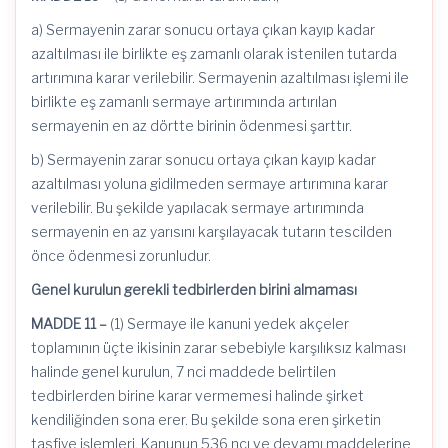
a) Sermayenin zarar sonucu ortaya çıkan kayıp kadar
azaltılması ile birlikte eş zamanlı olarak istenilen tutarda
artırımına karar verilebilir. Sermayenin azaltılması işlemi ile
birlikte eş zamanlı sermaye artırımında artırılan
sermayenin en az dörtte birinin ödenmesi şarttır.
b) Sermayenin zarar sonucu ortaya çıkan kayıp kadar
azaltılması yoluna gidilmeden sermaye artırımına karar
verilebilir. Bu şekilde yapılacak sermaye artırımında
sermayenin en az yarısını karşılayacak tutarın tescilden
önce ödenmesi zorunludur.
Genel kurulun gerekli tedbirlerden birini almaması
MADDE 11 –
(1) Sermaye ile kanuni yedek akçeler
toplamının üçte ikisinin zarar sebebiyle karşılıksız kalması
halinde genel kurulun, 7
nci
maddede belirtilen
tedbirlerden birine karar vermemesi halinde şirket
kendiliğinden sona erer. Bu şekilde sona eren şirketin
tasfiye işlemleri, Kanunun 536
ncı
ve devamı maddelerine