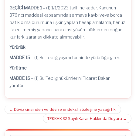
GEÇİCİ MADDE 1 –
(1)
1/1/2023
tarihine kadar, Kanunun
376
ncı
maddesi kapsamında sermaye kaybı veya borca
batık olma durumuna ilişkin yapılan hesaplamalarda, henüz
ifa edilmemiş yabancı para cinsi yükümlülüklerden doğan
kur farkı zararları dikkate alınmayabilir.
Yürürlük
MADDE 15 –
(1) Bu Tebliğ yayımı tarihinde yürürlüğe girer.
Yürütme
MADDE 16 –
(1) Bu Tebliğ hükümlerini Ticaret Bakanı
yürütür.
Post
←
Döviz cinsinden ve dövize endeksli sözleşme yasağı hk.
navigation
TPKKHK 32 Sayılı Karar Hakkında Duyuru
→