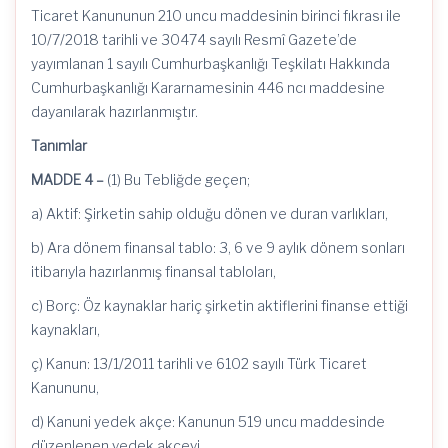
Ticaret Kanununun 210 uncu maddesinin birinci fıkrası ile
10/7/2018 tarihli ve 30474 sayılı Resmî Gazete’de
yayımlanan 1 sayılı Cumhurbaşkanlığı Teşkilatı Hakkında
Cumhurbaşkanlığı Kararnamesinin 446
ncı
maddesine
dayanılarak hazırlanmıştır.
Tanımlar
MADDE 4 –
(1) Bu Tebliğde geçen;
a) Aktif: Şirketin sahip olduğu dönen ve duran varlıkları,
b) Ara dönem finansal tablo: 3, 6 ve 9 aylık dönem sonları
itibarıyla hazırlanmış finansal tabloları,
c) Borç: Öz kaynaklar hariç şirketin aktiflerini finanse ettiği
kaynakları,
ç) Kanun:
13/1/2011
tarihli ve 6102 sayılı Türk Ticaret
Kanununu,
d) Kanuni yedek akçe: Kanunun 519 uncu maddesinde
düzenlenen yedek akçeyi,