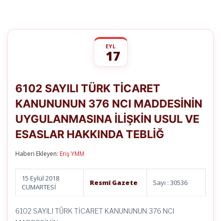
EYL
17
6102
yorumlar kapalı
SAYILI
6102 SAYILI TÜRK TİCARET
TÜRK
TİCARET
KANUNUNUN 376 NCI MADDESİNİN
KANUNUNUN
376
UYGULANMASINA İLİŞKİN USUL VE
NCI
MADDESİNİN
ESASLAR HAKKINDA TEBLİĞ
UYGULANMASINA
İLİŞKİN
Haberi Ekleyen:
Eriş YMM
USUL
VE
ESASLAR
15 Eylül 2018
HAKKINDA
Resmî Gazete
Sayı : 30536
CUMARTESİ
TEBLİĞ
için
6102 SAYILI TÜRK TİCARET KANUNUNUN 376 NCI