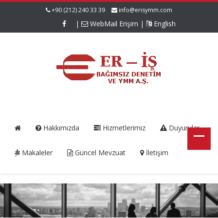
+90 (212) 240 33 39
info@erisymm.com
|
WebMail Erişim
|
English
Hakkımızda
Hizmetlerimiz
Duyurular
Makaleler
Güncel Mevzuat
İletişim