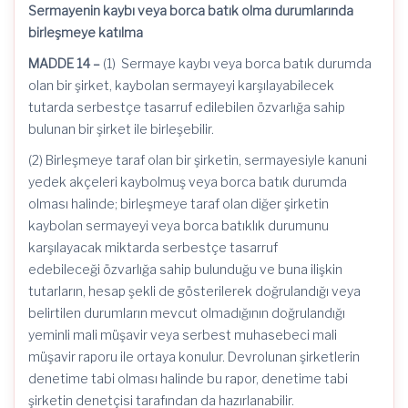
Sermayenin kaybı veya borca batık olma durumlarında
birleşmeye katılma
MADDE 14 –
(1) Sermaye kaybı veya borca batık durumda
olan bir şirket, kaybolan sermayeyi karşılayabilecek
tutarda serbestçe tasarruf edilebilen
özvarlığa
sahip
bulunan bir şirket ile birleşebilir.
(2) Birleşmeye taraf olan bir şirketin, sermayesiyle kanuni
yedek akçeleri kaybolmuş veya borca batık durumda
olması halinde; birleşmeye taraf olan diğer şirketin
kaybolan sermayeyi veya borca batıklık durumunu
karşılayacak miktarda serbestçe tasarruf
edebileceği
özvarlığa
sahip bulunduğu ve buna ilişkin
tutarların, hesap şekli de gösterilerek doğrulandığı veya
belirtilen durumların mevcut olmadığının doğrulandığı
yeminli mali müşavir veya serbest muhasebeci mali
müşavir raporu ile ortaya konulur.
Devrolunan şirketlerin
denetime tabi olması halinde bu rapor, denetime tabi
şirketin denetçisi tarafından da hazırlanabilir.