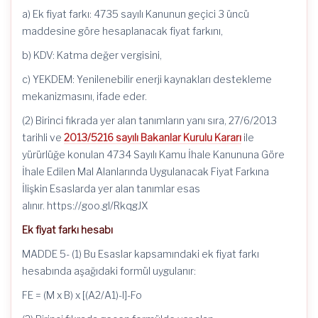
a) Ek fiyat farkı: 4735 sayılı Kanunun geçici 3 üncü
maddesine göre hesaplanacak fiyat farkını,
b) KDV: Katma değer vergisini,
c) YEKDEM: Yenilenebilir enerji kaynakları destekleme
mekanizmasını, ifade eder.
(2) Birinci fıkrada yer alan tanımların yanı sıra, 27/6/2013
tarihli ve
2013/5216 sayılı Bakanlar Kurulu Kararı
ile
yürürlüğe konulan 4734 Sayılı Kamu İhale Kanununa Göre
İhale Edilen Mal Alanlarında Uygulanacak Fiyat Farkına
İlişkin Esaslarda yer alan tanımlar esas
alınır. https://goo.gl/RkqgJX
Ek fiyat farkı hesabı
MADDE 5- (1) Bu Esaslar kapsamındaki ek fiyat farkı
hesabında aşağıdaki formül uygulanır:
FE = (M x B) x [(A2/A1)-l]-Fo