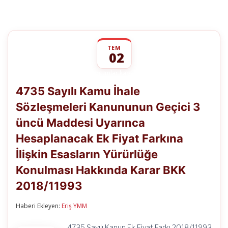
TEM
02
4735
yorumlar kapalı
Sayılı
4735 Sayılı Kamu İhale
Kamu
İhale
Sözleşmeleri Kanununun Geçici 3
Sözleşmeleri
Kanununun
üncü Maddesi Uyarınca
Geçici
3
Hesaplanacak Ek Fiyat Farkına
üncü
Maddesi
İlişkin Esasların Yürürlüğe
Uyarınca
Konulması Hakkında Karar BKK
Hesaplanacak
Ek
2018/11993
Fiyat
Farkına
İlişkin
Haberi Ekleyen:
Eriş YMM
Esasların
Yürürlüğe
4735 Sayılı Kanun Ek Fiyat Farkı 2018/11993