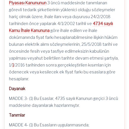
Piyasası Kanununun
3 üncü maddesinde tanımlanan
görevli tedarik şirketlerinin yüklenici olduğu sözleşmeler
hariç olmak üzere, ihale ilanı veya duyurusu 24/2/2018
tarihinden önce yapılarak 4/1/2002 tarihli ve
4734 sayılı
Kamu İhale Kanununa
göre ihale edilen ve ihale
dokümanında fiyat farkı hesaplanabilmesine ilişkin hüküm
bulunan elektrik alımı sözleşmelerinin, 25/5/2018 tarihi ve
öncesinde fesih veya tasfiye edilmeksizin kabulünün
yapılması veyahut belirtilen tarihte devam etmesi şartıyla,
1/
1
/2016 tarihinden sonra gerçekleştirilen kısımları için
ödenecek veya kesilecek ek fiyat farkı bu esaslara göre
hesaplanır.
Dayanak
MADDE 3- (1) Bu Esaslar, 4735 sayılı Kanunun geçici 3 üncü
maddesine dayanılarak hazırlanmıştır.
Tanımlar
MADDE 4- (1) Bu Esasların uygulanmasında;