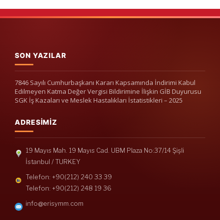
SON YAZILAR
7846 Sayılı Cumhurbaşkanı Kararı Kapsamında İndirimi Kabul
Edilmeyen Katma Değer Vergisi Bildirimine İlişkin GİB Duyurusu
SGK İş Kazaları ve Meslek Hastalıkları İstatistikleri – 2025
ADRESIMIZ
19 Mayıs Mah. 19 Mayıs Cad. UBM Plaza No:37/14 Şişli
İstanbul / TURKEY
Telefon: +90(212) 240 33 39
Telefon: +90(212) 248 19 36
info@erisymm.com