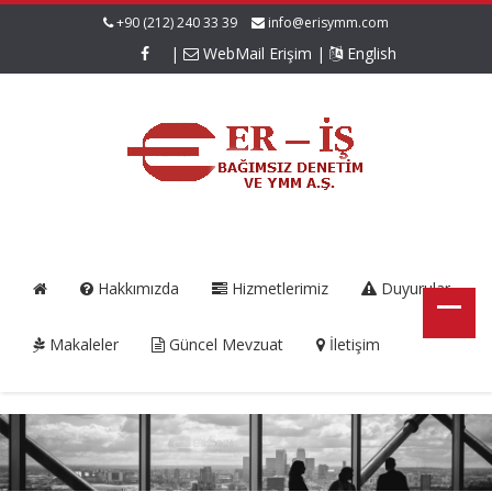
+90 (212) 240 33 39
info@erisymm.com
|
WebMail Erişim
|
English
Hakkımızda
Hizmetlerimiz
Duyurular
Makaleler
Güncel Mevzuat
İletişim