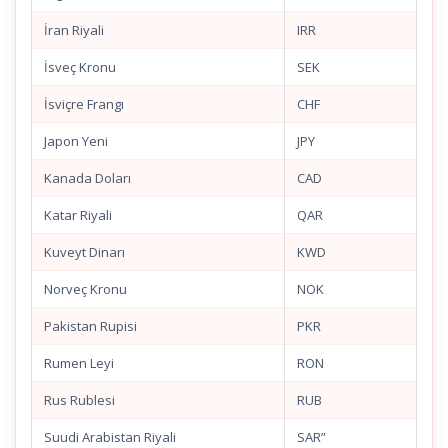
İran Riyali
IRR
İsveç Kronu
SEK
İsviçre Frangı
CHF
Japon Yeni
JPY
Kanada Doları
CAD
Katar Riyali
QAR
Kuveyt Dinarı
KWD
Norveç Kronu
NOK
Pakistan Rupisi
PKR
Rumen Leyi
RON
Rus Rublesi
RUB
Suudi Arabistan Riyali
SAR”