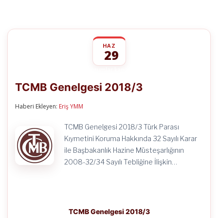
HAZ
29
TCMB
yorumlar kapalı
Genelgesi
TCMB Genelgesi 2018/3
2018/3
için
Haberi Ekleyen:
Eriş YMM
TCMB Genelgesi 2018/3 Türk Parası
Kıymetini Koruma Hakkında 32 Sayılı Karar
ile Başbakanlık Hazine Müsteşarlığının
2008-32/34 Sayılı Tebliğine İlişkin…
TCMB Genelgesi 2018/3