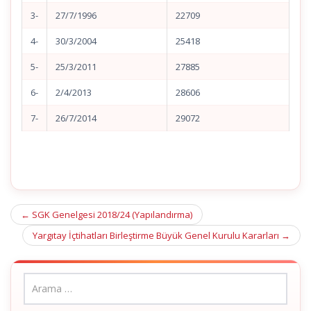
3-
27/7/1996
22709
4-
30/3/2004
25418
5-
25/3/2011
27885
6-
2/4/2013
28606
7-
26/7/2014
29072
Post
←
SGK Genelgesi 2018/24 (Yapılandırma)
navigation
Yargıtay İçtihatları Birleştirme Büyük Genel Kurulu Kararları
→