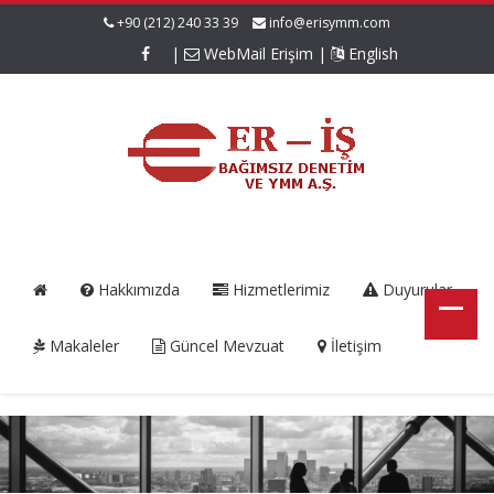
+90 (212) 240 33 39
info@erisymm.com
|
WebMail Erişim
|
English
Hakkımızda
Hizmetlerimiz
Duyurular
Makaleler
Güncel Mevzuat
İletişim