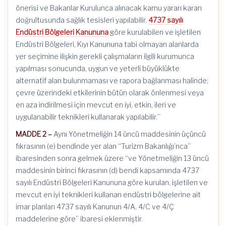
önerisi ve Bakanlar Kurulunca alınacak kamu yararı kararı
doğrultusunda sağlık tesisleri yapılabilir.
4737 sayılı
Endüstri Bölgeleri Kanununa
göre kurulabilen ve işletilen
Endüstri Bölgeleri, Kıyı Kanununa tabi olmayan alanlarda
yer seçimine ilişkin gerekli çalışmaların ilgili kurumunca
yapılması sonucunda, uygun ve yeterli büyüklükte
alternatif alan bulunmaması ve rapora bağlanması halinde;
çevre üzerindeki etkilerinin bütün olarak önlenmesi veya
en aza indirilmesi için mevcut en iyi, etkin, ileri ve
uygulanabilir teknikleri kullanarak yapılabilir.”
MADDE 2 –
Aynı Yönetmeliğin 14 üncü maddesinin üçüncü
fıkrasının (e) bendinde yer alan “Turizm Bakanlığı’nca”
ibaresinden sonra gelmek üzere “ve Yönetmeliğin 13 üncü
maddesinin birinci fıkrasının (d) bendi kapsamında 4737
sayılı Endüstri Bölgeleri Kanununa göre kurulan, işletilen ve
mevcut en iyi teknikleri kullanan endüstri bölgelerine ait
imar planları 4737 sayılı Kanunun 4/A, 4/C ve 4/Ç
maddelerine göre” ibaresi eklenmiştir.