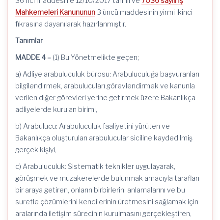
36 ncı maddesi ile 12/10/2017 tarihli ve
7036 sayılı İş
Mahkemeleri Kanununun
3 üncü maddesinin yirmi ikinci
fıkrasına dayanılarak hazırlanmıştır.
Tanımlar
MADDE 4 –
(1) Bu Yönetmelikte geçen;
a) Adliye arabuluculuk bürosu: Arabuluculuğa başvuranları
bilgilendirmek, arabulucuları görevlendirmek ve kanunla
verilen diğer görevleri yerine getirmek üzere Bakanlıkça
adliyelerde kurulan birimi,
b) Arabulucu: Arabuluculuk faaliyetini yürüten ve
Bakanlıkça oluşturulan arabulucular siciline kaydedilmiş
gerçek kişiyi,
c) Arabuluculuk: Sistematik teknikler uygulayarak,
görüşmek ve müzakerelerde bulunmak amacıyla tarafları
bir araya getiren, onların birbirlerini anlamalarını ve bu
suretle çözümlerini kendilerinin üretmesini sağlamak için
aralarında iletişim sürecinin kurulmasını gerçekleştiren,