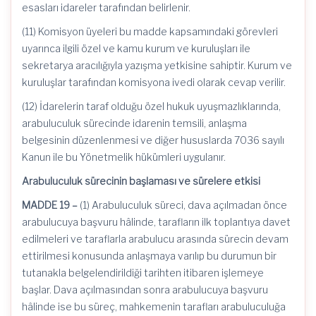
esasları idareler tarafından belirlenir.
(11) Komisyon üyeleri bu madde kapsamındaki görevleri
uyarınca ilgili özel ve kamu kurum ve kuruluşları ile
sekretarya aracılığıyla yazışma yetkisine sahiptir. Kurum ve
kuruluşlar tarafından komisyona ivedi olarak cevap verilir.
(12) İdarelerin taraf olduğu özel hukuk uyuşmazlıklarında,
arabuluculuk sürecinde idarenin temsili, anlaşma
belgesinin düzenlenmesi ve diğer hususlarda 7036 sayılı
Kanun ile bu Yönetmelik hükümleri uygulanır.
Arabuluculuk sürecinin başlaması ve sürelere etkisi
MADDE 19 –
(1) Arabuluculuk süreci, dava açılmadan önce
arabulucuya başvuru hâlinde, tarafların ilk toplantıya davet
edilmeleri ve taraflarla arabulucu arasında sürecin devam
ettirilmesi konusunda anlaşmaya varılıp bu durumun bir
tutanakla belgelendirildiği tarihten itibaren işlemeye
başlar. Dava açılmasından sonra arabulucuya başvuru
hâlinde ise bu süreç, mahkemenin tarafları arabuluculuğa