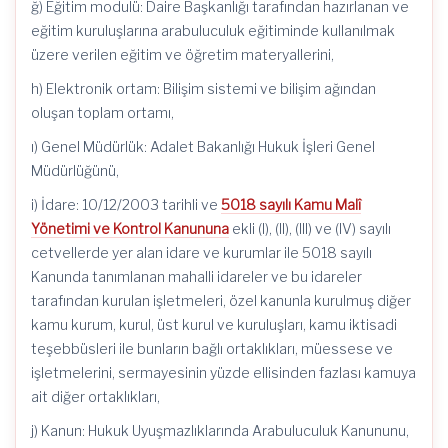
ğ) Eğitim modulü: Daire Başkanlığı tarafından hazırlanan ve
eğitim kuruluşlarına arabuluculuk eğitiminde kullanılmak
üzere verilen eğitim ve öğretim materyallerini,
h) Elektronik ortam: Bilişim sistemi ve bilişim ağından
oluşan toplam ortamı,
ı) Genel Müdürlük: Adalet Bakanlığı Hukuk İşleri Genel
Müdürlüğünü,
i) İdare: 10/12/2003 tarihli ve
5018 sayılı Kamu Malî
Yönetimi ve Kontrol Kanununa
ekli (I), (II), (III) ve (IV) sayılı
cetvellerde yer alan idare ve kurumlar ile 5018 sayılı
Kanunda tanımlanan mahalli idareler ve bu idareler
tarafından kurulan işletmeleri, özel kanunla kurulmuş diğer
kamu kurum, kurul, üst kurul ve kuruluşları, kamu iktisadi
teşebbüsleri ile bunların bağlı ortaklıkları, müessese ve
işletmelerini, sermayesinin yüzde ellisinden fazlası kamuya
ait diğer ortaklıkları,
j) Kanun: Hukuk Uyuşmazlıklarında Arabuluculuk Kanununu,