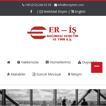
+90 (212) 240 33 39
info@erisymm.com
|
WebMail Erişim
|
English
Hakkımızda
Hizmetlerimiz
Duyurular
Makaleler
Güncel Mevzuat
İletişim