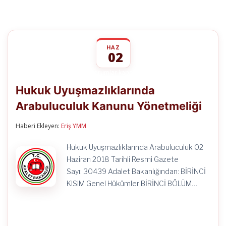
HAZ
02
Hukuk
yorumlar kapalı
Uyuşmazlıklarında
Hukuk Uyuşmazlıklarında
Arabuluculuk
Kanunu
Arabuluculuk Kanunu Yönetmeliği
Yönetmeliği
için
Haberi Ekleyen:
Eriş YMM
Hukuk Uyuşmazlıklarında Arabuluculuk 02
Haziran 2018 Tarihli Resmi Gazete
Sayı: 30439 Adalet Bakanlığından: BİRİNCİ
KISIM Genel Hükümler BİRİNCİ BÖLÜM…