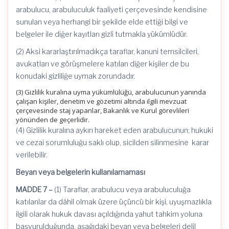
arabulucu, arabuluculuk faaliyeti çerçevesinde kendisine
sunulan veya herhangi bir şekilde elde ettiği bilgi ve
belgeler ile diğer kayıtları gizli tutmakla yükümlüdür.
(2) Aksi kararlaştırılmadıkça taraflar, kanuni temsilcileri,
avukatları ve görüşmelere katılan diğer kişiler de bu
konudaki gizliliğe uymak zorundadır.
(3) Gizlilik kuralına uyma yükümlülüğü, arabulucunun yanında
çalışan kişiler, denetim ve gözetimi altında ilgili mevzuat
çerçevesinde staj yapanlar, Bakanlık ve Kurul görevlileri
yönünden de geçerlidir.
(4) Gizlilik kuralına aykırı hareket eden arabulucunun; hukuki
ve cezai sorumluluğu saklı olup, sicilden silinmesine karar
verilebilir.
Beyan veya belgelerin kullanılamaması
MADDE 7 –
(1) Taraflar, arabulucu veya arabuluculuğa
katılanlar da dâhil olmak üzere üçüncü bir kişi, uyuşmazlıkla
ilgili olarak hukuk davası açıldığında yahut tahkim yoluna
başvurulduğunda, aşağıdaki beyan veya belgeleri delil