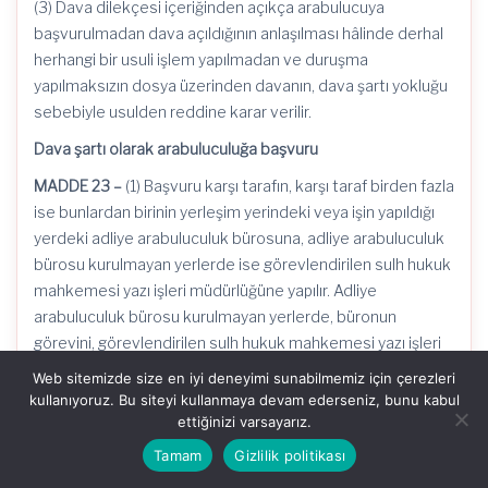
(3) Dava dilekçesi içeriğinden açıkça arabulucuya
başvurulmadan dava açıldığının anlaşılması hâlinde derhal
herhangi bir usuli işlem yapılmadan ve duruşma
yapılmaksızın dosya üzerinden davanın, dava şartı yokluğu
sebebiyle usulden reddine karar verilir.
Dava şartı olarak arabuluculuğa başvuru
MADDE 23 –
(1) Başvuru karşı tarafın, karşı taraf birden fazla
ise bunlardan birinin yerleşim yerindeki veya işin yapıldığı
yerdeki adliye arabuluculuk bürosuna, adliye arabuluculuk
bürosu kurulmayan yerlerde ise görevlendirilen sulh hukuk
mahkemesi yazı işleri müdürlüğüne yapılır. Adliye
arabuluculuk bürosu kurulmayan yerlerde, büronun
görevini, görevlendirilen sulh hukuk mahkemesi yazı işleri
müdürlüğü yerine getirir.
Web sitemizde size en iyi deneyimi sunabilmemiz için çerezleri
kullanıyoruz. Bu siteyi kullanmaya devam ederseniz, bunu kabul
(2) Tarafların ve uyuşmazlık konusunun aynı olduğu
ettiğinizi varsayarız.
durumlarda birden fazla başvuru yapılmış ise, başvurunun
Tamam
Gizlilik politikası
hukuki sonuçları bakımından ilk başvuru esas alınır.