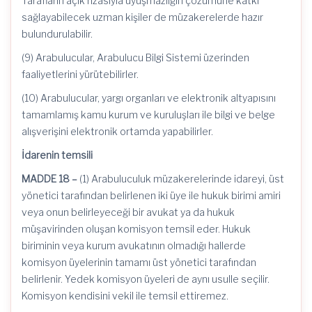
Tarafların açık rızasıyla uyuşmazlığın çözümüne katkı
sağlayabilecek uzman kişiler de müzakerelerde hazır
bulundurulabilir.
(9) Arabulucular, Arabulucu Bilgi Sistemi üzerinden
faaliyetlerini yürütebilirler.
(10) Arabulucular, yargı organları ve elektronik altyapısını
tamamlamış kamu kurum ve kuruluşları ile bilgi ve belge
alışverişini elektronik ortamda yapabilirler.
İdarenin temsili
MADDE 18 –
(1) Arabuluculuk müzakerelerinde idareyi, üst
yönetici tarafından belirlenen iki üye ile hukuk birimi amiri
veya onun belirleyeceği bir avukat ya da hukuk
müşavirinden oluşan komisyon temsil eder. Hukuk
biriminin veya kurum avukatının olmadığı hallerde
komisyon üyelerinin tamamı üst yönetici tarafından
belirlenir. Yedek komisyon üyeleri de aynı usulle seçilir.
Komisyon kendisini vekil ile temsil ettiremez.