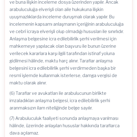
ve buna ilişkin inceleme dosya üzerinden yapılır. Ancak
arabuluculuğa elverişli olan aile hukukuna ilişkin
uyuşmazlıklarda inceleme duruşmalı olarak yapılır. Bu
incelemenin kapsamı anlaşmanın içeriğinin arabuluculuğa
ve cebrî icraya elverişli olup olmadığı hususları ile sınırlıdır.
Anlaşma belgesine icra edilebilirlik şerhi verilmesi için
mahkemeye yapılacak olan başvuru ile bunun üzerine
verilecek kararlara karşı ilgili tarafından istinaf yoluna
gidilmesi hâlinde, maktu harç alınır. Taraflar anlaşma
belgesini icra edilebilirlik şerhi verdirmeden başka bir
resmî işlemde kullanmak isterlerse, damga vergisi de
maktu olarak alınır.
(6) Taraflar ve avukatları ile arabulucunun birlikte
imzaladıkları anlaşma belgesi, icra edilebilirlik şerhi
aranmaksızın ilam niteliğinde belge sayılır.
(7) Arabuluculuk faaliyeti sonunda anlaşmaya varılması
hâlinde, üzerinde anlaşılan hususlar hakkında taraflarca
dava açılamaz.