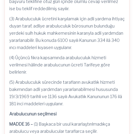
başvuru teklifine otuz gün içinde olumlu cevap verilmez
ise bu teklif reddedilmiş sayılır.
(3) Arabuluculuk ücretini karşılamak için adli yardıma ihtiyaç
duyan taraf, adliye arabuluculuk bürosunun bulunduğu
yerdeki sulh hukuk mahkemesinin kararıyla adli yardımdan
yararlanabilir. Bu konuda 6100 sayılı Kanunun 334 ilâ 340
ıncı maddeleri kıyasen uygulanır.
(4) Üçüncü fıkra kapsamında arabuluculuk hizmeti
verilmesi hâlinde arabulucunun ücreti Tarifeye göre
belirlenir.
(5) Arabuluculuk sürecinde tarafların avukatlık hizmeti
bakımından adli yardımdan yararlanabilmesi hususunda
19/3/1969 tarihli ve 1136 sayılı Avukatlık Kanununun 176 ilâ
181 inci maddeleri uygulanır.
Arabulucunun seçilmesi
MADDE 16 –
(1) Başkaca bir usul kararlaştırılmadıkça
arabulucu veya arabulucular taraflarca seçilir.