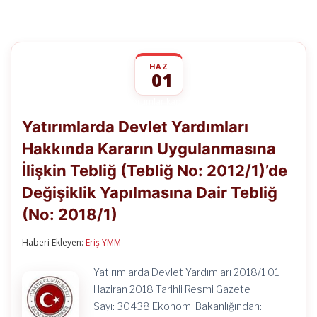
HAZ
01
Yatırımlarda
yorumlar kapalı
Devlet
Yatırımlarda Devlet Yardımları
Yardımları
Hakkında
Hakkında Kararın Uygulanmasına
Kararın
Uygulanmasına
İlişkin Tebliğ (Tebliğ No: 2012/1)’de
İlişkin
Tebliğ
Değişiklik Yapılmasına Dair Tebliğ
(Tebliğ
No:
(No: 2018/1)
2012/1)’de
Değişiklik
Haberi Ekleyen:
Eriş YMM
Yapılmasına
Dair
Tebliğ
Yatırımlarda Devlet Yardımları 2018/1 01
(No:
Haziran 2018 Tarihli Resmi Gazete
2018/1)
için
Sayı: 30438 Ekonomi Bakanlığından: