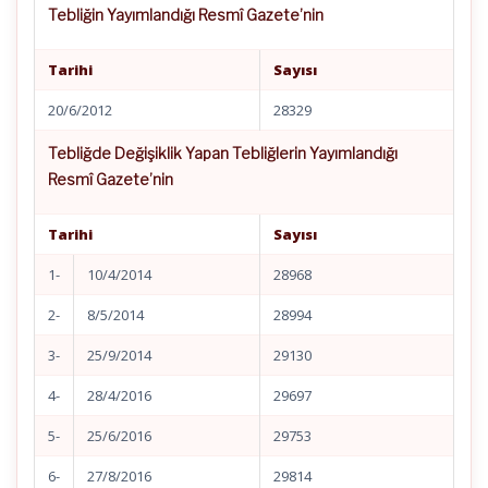
Tebliğin Yayımlandığı Resmî Gazete’nin
Tarihi
Sayısı
20/6/2012
28329
Tebliğde Değişiklik Yapan Tebliğlerin Yayımlandığı
Resmî Gazete’nin
Tarihi
Sayısı
1-
10/4/2014
28968
2-
8/5/2014
28994
3-
25/9/2014
29130
4-
28/4/2016
29697
5-
25/6/2016
29753
6-
27/8/2016
29814