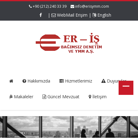
+90 (212) 240 33 39
info@erisymm.com
|
WebMail Erişim
|
English
Hakkımızda
Hizmetlerimiz
Duyurular
Makaleler
Güncel Mevzuat
İletişim