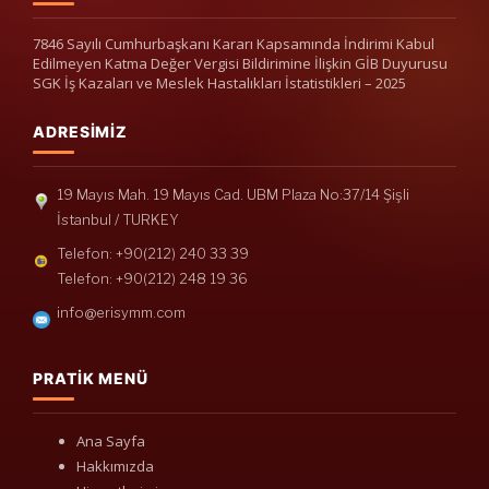
7846 Sayılı Cumhurbaşkanı Kararı Kapsamında İndirimi Kabul
Edilmeyen Katma Değer Vergisi Bildirimine İlişkin GİB Duyurusu
SGK İş Kazaları ve Meslek Hastalıkları İstatistikleri – 2025
ADRESIMIZ
19 Mayıs Mah. 19 Mayıs Cad. UBM Plaza No:37/14 Şişli
İstanbul / TURKEY
Telefon: +90(212) 240 33 39
Telefon: +90(212) 248 19 36
info@erisymm.com
PRATIK MENÜ
Ana Sayfa
Hakkımızda