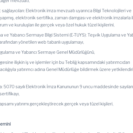
 diğer mevzuatı,
 sağlayıcıları: Elektronik imza mevzuatı uyarınca Bilgi Teknolojileri ve
 yapmış, elektronik sertifika, zaman damgası ve elektronik imzalarla ilg
m ve kuruluşları ile gerçek veya özel hukuk tüzel kişilerini,
ma ve Yabancı Sermaye Bilgi Sistemi (E-TUYS): Teşvik Uygulama ve Ya
rafından yönetilen web tabanlı uygulamayı,
Uygulama ve Yabancı Sermaye Genel Müdürlüğünü,
elgesine ilişkin iş ve işlemler için bu Tebliğ kapsamındaki yatırımcıdan
racılığıyla yatırımcı adına Genel Müdürlüğe bildirmek üzere yetkilendir
ifika: 5070 sayılı Elektronik İmza Kanununun 9 uncu maddesinde sayıla
sertifikayı,
kapsamı yatırımı gerçekleştirecek gerçek veya tüzel kişileri,
 temini