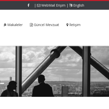
|
WebMail Erişim
|
English
Makaleler
Güncel Mevzuat
İletişim