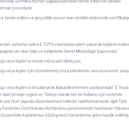
elektronik sertifika hizmet sağlayıcılarından temin edilecek nitelikli
 olmak zorundadır.
 temin edilen ve geçerlilik süresi olan nitelikli elektronik sertifikalar
fından, yatırımcı adına E-TUYS vasıtasıyla işlem yapacak kişilerin kullan
 aşağıda yer alan bilgi ve belgelerle Genel Müdürlüğe başvurulur:
 kişi veya kişilerce imzalı müracaat dilekçesi,
 kişi veya kişiler için düzenlenmiş imza sirkülerinin aslı veya noter onay
i kişi veya kişilerce imzalanarak Bakanlık internet sayfasındaki “E-İmza
alan örneğe uygun ve Türkçe olarak her bir kullanıcı için noterde
aslı (Yurt dışında düzenlenmesi halinde taahhütnamenin, ilgili Türk
 Devletler Özel Hukuku Konferansı çerçevesinde hazırlanan Yabanc
cburiyetinin Kaldırılması Sözleşmesi hükümlerine göre tasdik edilmiş