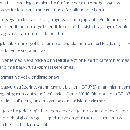
ındaki “E-İmza Uygulamaları” bölümünde yer alan örneğe uygun ve
işi veya kişilerce imzalanmış Kullanıcı Yetkilendirme Formu.
ir veya birden fazla kişi için aynı zamanda yapılabilir. Bu durumda, E
tkilendirme formu yetkilendirilecek her bir kişi için ayrı
ayrı
düzenleni
ağı süre taahhütnamede belirtilir.
apılacak kullanıcı yetkilendirme başvurularında, birinci fıkrada sayılan 
sirküleri tekrar aranmaz.
arını yenilemesi veya başka bir nitelikli elektronik sertifika temin etmes
lendirme başvurusu yapması gerekmez.
anması ve yetkilendirme onayı
başvurusu üzerine, yatırımcıya ait bilgilerin E-
TUYS’ta
tanımlanmasını
uygunluğunun kontrolünü müteakip, Genel Müdürlük tarafından E-TUY
aşlatılır. Usulüne uygun olmayan başvurular işleme alınmaz.
bilgi ve belgeler doğrultusunda ve/veya ilgili mevzuat çerçevesinde
eme, ek bilgi ve belge talep etme ya da yatırımcının tanımlama ve
reddetme hakkına sahiptir.