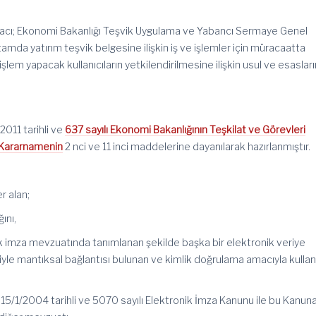
amacı; Ekonomi Bakanlığı Teşvik Uygulama ve Yabancı Sermaye Genel
mda yatırım teşvik belgesine ilişkin iş ve işlemler için müracaatta
işlem yapacak kullanıcıların yetkilendirilmesine ilişkin usul ve esaslar
/2011
tarihli ve
637 sayılı Ekonomi Bakanlığının Teşkilat ve Görevleri
Kararnamenin
2
nci
ve 11 inci maddelerine dayanılarak hazırlanmıştır.
r alan;
ını,
ik imza mevzuatında tanımlanan şekilde başka bir elektronik veriye
yle mantıksal bağlantısı bulunan ve kimlik doğrulama amacıyla kullan
:
15/1/2004
tarihli ve 5070 sayılı Elektronik İmza Kanunu ile bu Kanun