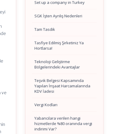
Set up a company in Turkey
eyi
SGK İşten Ayrılış Nedenleri
k
n
Tam Tasdik
imde
Tasfiye Edilmiş Şirketiniz Ya
Hortlarsa!
de
Teknoloji Geliştirme
Bölgelerindeki Avantajlar
Teşvik Belgesi Kapsamında
Yapılan İnşaat Harcamalarında
KDV İadesi
n ve
Vergi Kodları
Yabancılara verilen hangi
hizmetlerde %80 oranında vergi
nin
indirimi Var?
n