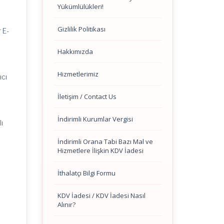
Yükümlülükleri!
Gizlilik Politikası
 E-
Hakkımızda
Hizmetlerimiz
ıcı
İletişim / Contact Us
İndirimli Kurumlar Vergisi
lı
İndirimli Orana Tabi Bazı Mal ve
Hizmetlere İlişkin KDV İadesi
İthalatçı Bilgi Formu
ı
KDV İadesi / KDV İadesi Nasıl
Alınır?