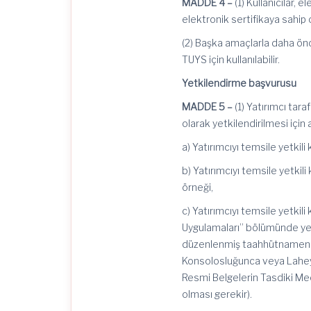
MADDE 4 –
(1) Kullanıcılar, 
elektronik sertifikaya sahip
(2) Başka amaçlarla daha önce
TUYS için kullanılabilir.
Yetkilendirme başvurusu
MADDE 5 –
(1) Yatırımcı tara
olarak yetkilendirilmesi için
a) Yatırımcıyı temsile yetkili
b) Yatırımcıyı temsile yetkili
örneği,
c) Yatırımcıyı temsile yetkil
Uygulamaları” bölümünde yer 
düzenlenmiş taahhütnamenin 
Konsolosluğunca veya Lahey
Resmi Belgelerin Tasdiki Me
olması gerekir).