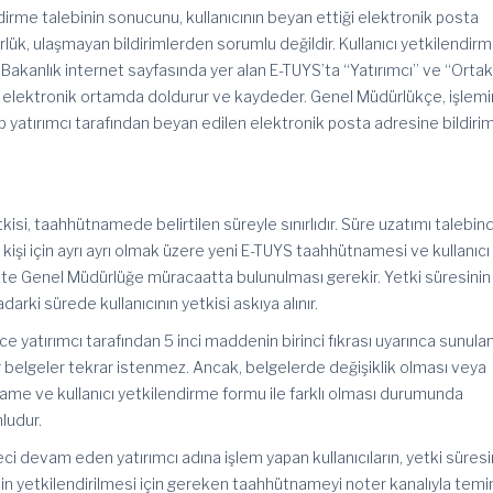
dirme talebinin sonucunu, kullanıcının beyan ettiği elektronik posta
rlük, ulaşmayan bildirimlerden sorumlu değildir. Kullanıcı yetkilendirm
 Bakanlık internet sayfasında yer alan E-
TUYS’ta
“Yatırımcı” ve “Orta
leri elektronik ortamda doldurur ve kaydeder. Genel Müdürlükçe, işlemi
 yatırımcı tarafından beyan edilen elektronik posta adresine bildir
etkisi, taahhütnamede belirtilen süreyle sınırlıdır. Süre uzatımı talebin
işi için ayrı
ayrı
olmak üzere yeni E-TUYS taahhütnamesi ve kullanıcı
ikte Genel Müdürlüğe müracaatta bulunulması gerekir. Yetki süresinin
arki sürede kullanıcının yetkisi askıya alınır.
e yatırımcı tarafından 5 inci maddenin birinci fıkrası uyarınca sunula
 belgeler tekrar istenmez. Ancak, belgelerde değişiklik olması veya
tname ve kullanıcı yetkilendirme formu ile farklı olması durumunda
ludur.
üreci devam eden yatırımcı adına işlem yapan kullanıcıların, yetki süresi
inin yetkilendirilmesi için gereken taahhütnameyi noter kanalıyla temi