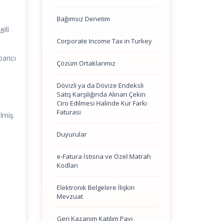
Bağımsız Denetim
ili
Corporate Income Tax in Turkey
bancı
Çözüm Ortaklarımız
Dövizli ya da Dövize Endeksli
Satış Karşılığında Alınan Çekin
Ciro Edilmesi Halinde Kur Farkı
Faturası
ilmiş
Duyurular
n
e-Fatura İstisna ve Özel Matrah
Kodları
Elektronik Belgelere İlişkin
Mevzuat
Geri Kazanım Katılım Payı