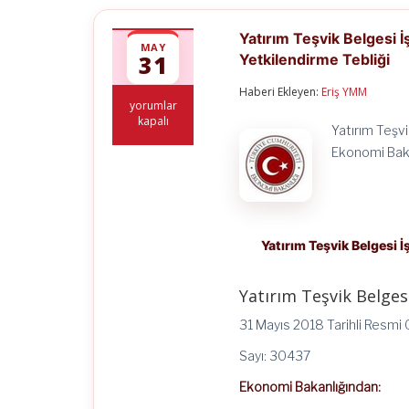
Yatırım Teşvik Belgesi 
MAY
31
Yetkilendirme Tebliği
Haberi Ekleyen:
Eriş YMM
Yatırım
yorumlar
Teşvik
kapalı
Yatırım Teşv
Belgesi
İşlemlerinin
Ekonomi Baka
Elektronik
Ortamda
Yürütülmesine
İlişkin
Yetkilendirme
Tebliği
Yatırım Teşvik Belgesi 
için
Yatırım Teşvik Belges
31 Mayıs 2018 Tarihli Resmi
Sayı: 30437
Ekonomi Bakanlığından: