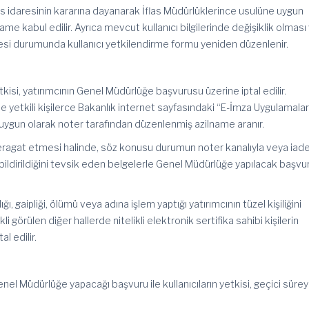
idaresinin kararına dayanarak İflas Müdürlüklerince usulüne uygun
e kabul edilir. Ayrıca mevcut kullanıcı bilgilerinde değişiklik olması
ilmesi durumunda kullanıcı yetkilendirme formu yeniden düzenlenir.
etkisi, yatırımcının Genel Müdürlüğe başvurusu üzerine iptal edilir.
e yetkili kişilerce Bakanlık internet sayfasındaki “E-İmza Uygulamalar
uygun olarak noter tarafından düzenlenmiş
azilname
aranır.
 feragat etmesi halinde, söz konusu durumun noter kanalıyla veya iade
 bildirildiğini tevsik eden belgelerle Genel Müdürlüğe yapılacak başvu
ıldığı, gaipliği, ölümü veya adına işlem yaptığı yatırımcının tüzel kişiliğini
i görülen diğer hallerde nitelikli elektronik sertifika sahibi kişilerin
tal edilir.
enel Müdürlüğe yapacağı başvuru ile kullanıcıların yetkisi, geçici sürey