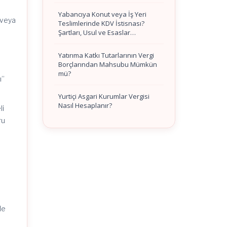
Yabancıya Konut veya İş Yeri
 veya
Teslimlerinde KDV İstisnası?
Şartları, Usul ve Esaslar…
Yatırıma Katkı Tutarlarının Vergi
Borçlarından Mahsubu Mümkün
mü?
ı”
Yurtiçi Asgari Kurumlar Vergisi
Nasıl Hesaplanır?
li
ru
le