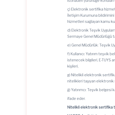
istinaden yürürlüğe konulan
ç) Elektronik sertifika hizmet
İletişim Kurumuna bildirimini
hizmetleri sağlayan kamu kuru
d) Elektronik Teşvik Uygula
Sermaye Genel Müdürlüğü ta
e) Genel Müdürlük: Teşvik 
f) Kullanıcı: Yatırım teşvik b
istenecek bilgileri, E-TUYS a
kişileri,
g) Nitelikli elektronik sert
nitelikleri taşıyan elektronik 
ğ) Yatırımcı: Teşvik belgesi 
ifade
eder.
Nitelikli elektronik sertifika