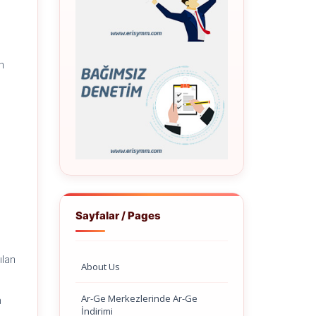
ın
Sayfalar / Pages
ılan
About Us
Ar-Ge Merkezlerinde Ar-Ge
a
İndirimi