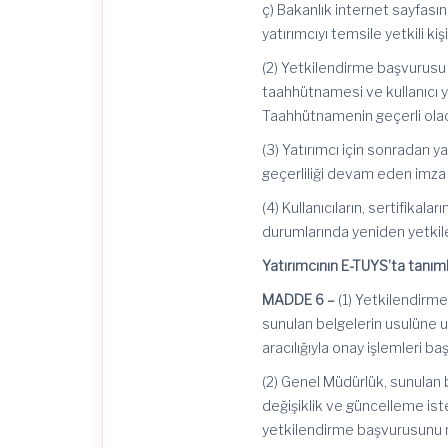
ç) Bakanlık internet sayfas
yatırımcıyı temsile yetkili k
(2) Yetkilendirme başvurusu b
taahhütnamesi ve kullanıcı ye
Taahhütnamenin geçerli olac
(3) Yatırımcı için sonradan y
geçerliliği devam eden imza 
(4) Kullanıcıların, sertifikal
durumlarında yeniden yetki
Yatırımcının E-
TUYS’ta
tanıml
MADDE 6 –
(1) Yetkilendirme 
sunulan belgelerin usulüne 
aracılığıyla onay işlemleri b
(2) Genel Müdürlük, sunulan 
değişiklik ve güncelleme ist
yetkilendirme başvurusunu 