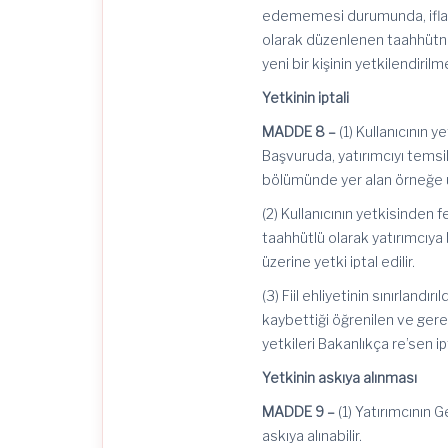
edememesi durumunda, iflas 
olarak düzenlenen taahhütnam
yeni bir kişinin yetkilendir
Yetkinin iptali
MADDE 8 –
(1) Kullanıcının y
Başvuruda, yatırımcıyı temsil
bölümünde yer alan örneğe 
(2) Kullanıcının yetkisinden
taahhütlü olarak yatırımcıya
üzerine yetki iptal edilir.
(3) Fiil ehliyetinin sınırlandır
kaybettiği öğrenilen ve gerekl
yetkileri Bakanlıkça
re’sen
ip
Yetkinin askıya alınması
MADDE 9 –
(1) Yatırımcının G
askıya alınabilir.