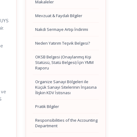
Makaleler
Mevzuat & Faydalı Bilgiler
-TUYS
r.
Nakdi Sermaye Artışı İndirimi
Neden Yatırım Teşvik Belgesi?
ve
OKSB Belgesi (Onaylanmış Kişi
Statüsü, Statü Belgesi) İçin YMM
i
Raporu
Organize Sanayi Bölgeleri ile
Küçük Sanayi Sitelerinin İnşasına
 ve
İlişkin KDV İstisnası
S
Pratik Bilgiler
Responsibilities of the Accounting
Department