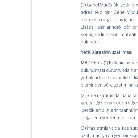
(3) Genel Müdürlük, yetkilen
adresine bildirir. Genel Müdü
müteakip en geç 1 ay içinde,
Listesi” alanlarındaki bilgi
sonuçlandırılmasını müteakip
bulunulur.
Yetki süresinin uzatılması
MADDE 7 –
(1) Kullanıcının y
bulunulması durumunda, her k
yetkilendirme formu ile birl
bitiminden süre uzatımına kad
(2) Süre uzatımında, daha önc
geçerliliği devam eden diğer
içerdikleri bilgilerin taahhü
belgelerin yenilenmesi zorun
(3) İflas etmiş ya da iflas s
uzatılması ya da yeni bir kiş