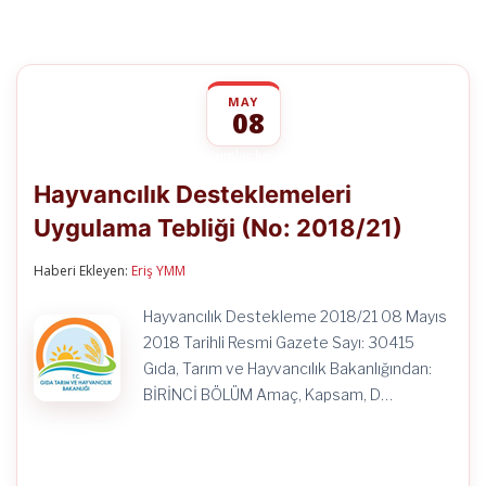
MAY
08
Hayvancılık
yorumlar kapalı
Desteklemeleri
Hayvancılık Desteklemeleri
Uygulama
Tebliği
Uygulama Tebliği (No: 2018/21)
(No:
2018/21)
için
Haberi Ekleyen:
Eriş YMM
Hayvancılık Destekleme 2018/21 08 Mayıs
2018 Tarihli Resmi Gazete Sayı: 30415
Gıda, Tarım ve Hayvancılık Bakanlığından:
BİRİNCİ BÖLÜM Amaç, Kapsam, D…