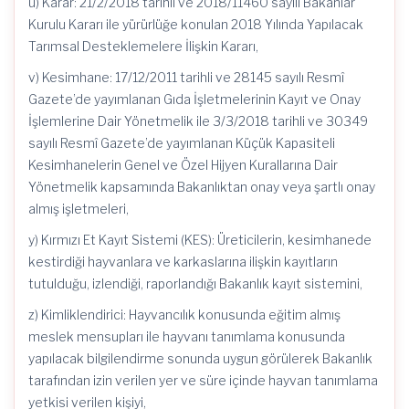
ü) Karar: 21/2/2018 tarihli ve 2018/11460 sayılı Bakanlar
Kurulu Kararı ile yürürlüğe konulan 2018 Yılında Yapılacak
Tarımsal Desteklemelere İlişkin Kararı,
v) Kesimhane: 17/12/2011 tarihli ve 28145 sayılı Resmî
Gazete’de yayımlanan Gıda İşletmelerinin Kayıt ve Onay
İşlemlerine Dair Yönetmelik ile 3/3/2018 tarihli ve 30349
sayılı Resmî Gazete’de yayımlanan Küçük Kapasiteli
Kesimhanelerin Genel ve Özel Hijyen Kurallarına Dair
Yönetmelik kapsamında Bakanlıktan onay veya şartlı onay
almış işletmeleri,
y) Kırmızı Et Kayıt Sistemi (KES): Üreticilerin, kesimhanede
kestirdiği hayvanlara ve karkaslarına ilişkin kayıtların
tutulduğu, izlendiği, raporlandığı Bakanlık kayıt sistemini,
z) Kimliklendirici: Hayvancılık konusunda eğitim almış
meslek mensupları ile hayvanı tanımlama konusunda
yapılacak bilgilendirme sonunda uygun görülerek Bakanlık
tarafından izin verilen yer ve süre içinde hayvan tanımlama
yetkisi verilen kişiyi,