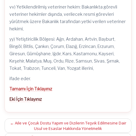
vv) Yetkilendirilmiş veteriner hekim: Bakanlıkta görevli
veteriner hekimler dışında, verilecek resmi görevleri
yürütmek üzere Bakanlık tarafından yetki verilen veteriner
hekimi,
yy) Yetiştiricilik Bölgesi: Ağrı, Ardahan, Artvin, Bayburt,
Bingöl, Bitlis, Çankırı, Çorum, Elazığ, Erzincan, Erzurum,
Giresun, Gümüşhane, Iğdır, Kars, Kastamonu, Kayseri,
Kırşehir, Malatya, Muş, Ordu, Rize, Samsun, Sivas, Şırnak,
Tokat, Trabzon, Tunceli, Van, Yozgat illerini,
ifade eder.
Tamamı İçin Tıklayınız
Eki İçin Tıklayınız
Post
←
Aile ve Çocuk Dostu Yapım ve Dizilerin Teşvik Edilmesine Dair
Usul ve Esaslar Hakkında Yönetmelik
navigation