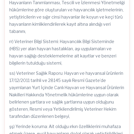
Hayvanların Tanımlanması, Tescili ve İzlenmesi Yönetmeliği
hükümlerine göre oluşturulan ve hayvancılık işletmelerinin,
yetiştiricilerin ve sığır cinsi hayvanlar ile koyun ve keçi türü
hayvanların kimliklendirilerek kayıt altına alındığı veri
tabanını,
rr) Veteriner Bilgi Sistemi: Hayvancılık Bilgi Sisteminde
(HBS) yer alan hayvan hastalıkları, aşı uygulamaları ve
hayvan sağlığı desteklemelerine ait kayıtlar ve benzeri
bilgilerin tutulduğu sistemi,
ss) Veteriner Sağlık Raporu: Hayvan ve hayvansal ürünlerin
17/12/2011 tarihli ve 28145 sayılı Resmî Gazete’de
yayımlanan Yurt İçinde Canlı Hayvan ve Hayvansal Ürünlerin
Nakilleri Hakkında Yönetmelik hükümlerine uygun olarak
belirlenen şartlara ve sağlık şartlarına uygun olduğunu
gösteren, Resmi veya Yetkilendirilmiş Veteriner Hekim
tarafından düzenlenen belgeyi,
şş) Yerinde koruma: Ait olduğu ırkın özelliklerini muhafaza
etmek üzere, evcil hayvanların doğal olarak yetiştirildikleri