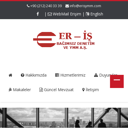
+90 (212) 240 33 39
info@erisymm.com
|
WebMail Erişim
|
English
Hakkımızda
Hizmetlerimiz
Duyurular
Makaleler
Güncel Mevzuat
İletişim