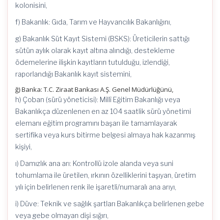
kolonisini,
f) Bakanlık: Gıda, Tarım ve Hayvancılık Bakanlığını,
g) Bakanlık Süt Kayıt Sistemi (BSKS): Üreticilerin sattığı
sütün aylık olarak kayıt altına alındığı, destekleme
ödemelerine ilişkin kayıtların tutulduğu, izlendiği,
raporlandığı Bakanlık kayıt sistemini,
ğ) Banka: T.C. Ziraat Bankası A.Ş. Genel Müdürlüğünü,
h) Çoban (sürü yöneticisi): Millî Eğitim Bakanlığı veya
Bakanlıkça düzenlenen en az 104 saatlik sürü yönetimi
elemanı eğitim programını başarı ile tamamlayarak
sertifika veya kurs bitirme belgesi almaya hak kazanmış
kişiyi,
ı) Damızlık ana arı: Kontrollü izole alanda veya suni
tohumlama ile üretilen, ırkının özelliklerini taşıyan, üretim
yılı için belirlenen renk ile işaretli/numaralı ana arıyı,
i) Düve: Teknik ve sağlık şartları Bakanlıkça belirlenen gebe
veya gebe olmayan dişi sığırı,