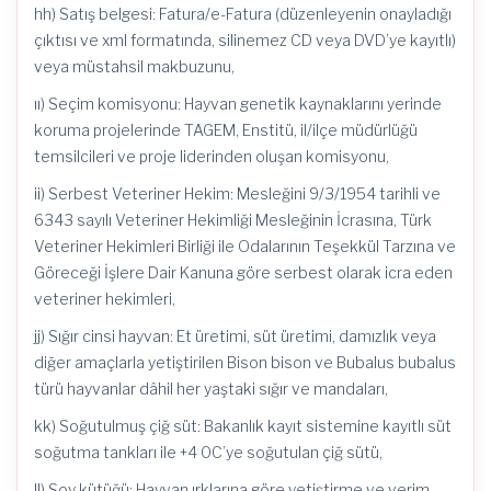
hh) Satış belgesi: Fatura/e-Fatura (düzenleyenin onayladığı
çıktısı ve xml formatında, silinemez CD veya DVD’ye kayıtlı)
veya müstahsil makbuzunu,
ıı) Seçim komisyonu: Hayvan genetik kaynaklarını yerinde
koruma projelerinde TAGEM, Enstitü, il/ilçe müdürlüğü
temsilcileri ve proje liderinden oluşan komisyonu,
ii) Serbest Veteriner Hekim: Mesleğini 9/3/1954 tarihli ve
6343 sayılı Veteriner Hekimliği Mesleğinin İcrasına, Türk
Veteriner Hekimleri Birliği ile Odalarının Teşekkül Tarzına ve
Göreceği İşlere Dair Kanuna göre serbest olarak icra eden
veteriner hekimleri,
jj) Sığır cinsi hayvan: Et üretimi, süt üretimi, damızlık veya
diğer amaçlarla yetiştirilen Bison bison ve Bubalus bubalus
türü hayvanlar dâhil her yaştaki sığır ve mandaları,
kk) Soğutulmuş çiğ süt: Bakanlık kayıt sistemine kayıtlı süt
soğutma tankları ile +4 0C’ye soğutulan çiğ sütü,
ll) Soy kütüğü: Hayvan ırklarına göre yetiştirme ve verim