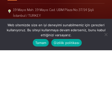
19 Mayıs Mah. 19 Mayıs Cad. UBM Plaza No:37/14 Şişli
İstanbul / TURKEY
Telefon: +90(212) 240 33 39
Web sitemizde size en iyi deneyimi sunabilmemiz için çerezleri
Telefon: +90(212) 248 19 36
kullanıyoruz. Bu siteyi kullanmaya devam ederseniz, bunu kabul
ettiğinizi varsayarız.
info@erisymm.com
Tamam
Gizlilik politikası
PRATIK MENÜ
Ana Sayfa
Hakkımızda
Hizmetlerimiz
Güncel Mevzuat
İletişim