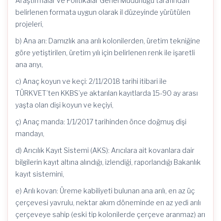
Araştırmalar ve Politikalar Genel Müdürlüğü tarafından
belirlenen formata uygun olarak il düzeyinde yürütülen
projeleri,
b) Ana arı: Damızlık ana arılı kolonilerden, üretim tekniğine
göre yetiştirilen, üretim yılı için belirlenen renk ile işaretli
ana arıyı,
c) Anaç koyun ve keçi: 2/11/2018 tarihi itibari ile
TÜRKVET’ten KKBS’ye aktarılan kayıtlarda 15-90 ay arası
yaşta olan dişi koyun ve keçiyi,
ç) Anaç manda: 1/1/2017 tarihinden önce doğmuş dişi
mandayı,
d) Arıcılık Kayıt Sistemi (AKS): Arıcılara ait kovanlara dair
bilgilerin kayıt altına alındığı, izlendiği, raporlandığı Bakanlık
kayıt sistemini,
e) Arılı kovan: Üreme kabiliyeti bulunan ana arılı, en az üç
çerçevesi yavrulu, nektar akım döneminde en az yedi arılı
çerçeveye sahip (eski tip kolonilerde çerçeve aranmaz) arı