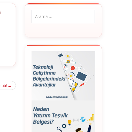
i
atı!
→