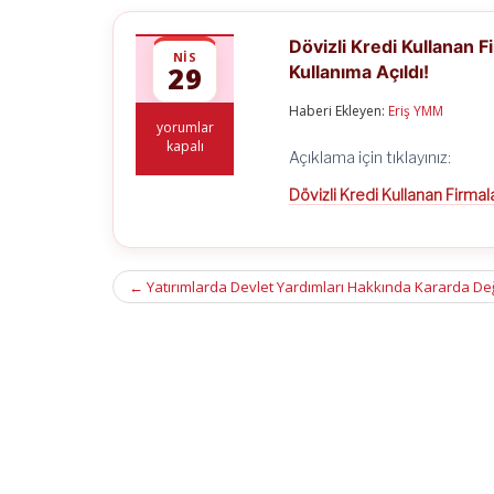
Dövizli Kredi Kullanan F
NIS
29
Kullanıma Açıldı!
Haberi Ekleyen:
Eriş YMM
Dövizli
yorumlar
Kredi
kapalı
Açıklama için tıklayınız:
Kullanan
Firmaların
Dövizli Kredi Kullanan Firmal
Bildirim
ve
Bağımsız
Denetimine
Post
İlişkin
←
Yatırımlarda Devlet Yardımları Hakkında Kararda Değ
Ağ
navigation
Adresi
Kullanıma
Açıldı!
için