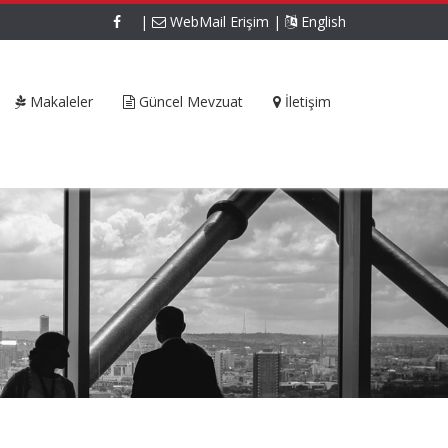
|
WebMail Erişim
|
English
Makaleler
Güncel Mevzuat
İletişim