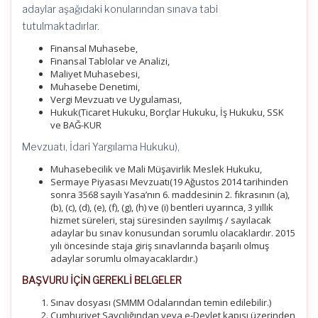
adaylar aşağıdaki konularından sınava tabi
tutulmaktadırlar.
Finansal Muhasebe,
Finansal Tablolar ve Analizi,
Maliyet Muhasebesi,
Muhasebe Denetimi,
Vergi Mevzuatı ve Uygulaması,
Hukuk(Ticaret Hukuku, Borçlar Hukuku, İş Hukuku, SSK
ve BAĞ-KUR
Mevzuatı, İdari Yargılama Hukuku),
Muhasebecilik ve Mali Müşavirlik Meslek Hukuku,
Sermaye Piyasası Mevzuatı(19 Ağustos 2014 tarihinden
sonra 3568 sayılı Yasa’nın 6. maddesinin 2. fıkrasının (a),
(b), (c), (d), (e), (f), (g), (h) ve (i) bentleri uyarınca, 3 yıllık
hizmet süreleri, staj süresinden sayılmış / sayılacak
adaylar bu sınav konusundan sorumlu olacaklardır. 2015
yılı öncesinde staja giriş sınavlarında başarılı olmuş
adaylar sorumlu olmayacaklardır.)
BAŞVURU İÇİN GEREKLİ BELGELER
Sınav dosyası (SMMM Odalarından temin edilebilir.)
Cumhuriyet Savcılığından veya e-Devlet kapısı üzerinden