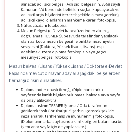
alınacak adli sicil belgesi (Adli sicil belgesinin, 3568 sayılı
Kanunun 4/d bendinde belirtilen suçları kapsayacak ve
adli sicil arşiv bilgilerini içerecek şekilde olması gerekir.),
adli sicil kaydı olanlardan mahkeme kararı fotokopisi,
Nüfus cüzdanı fotokopisi,
Mezun Belgesi (e-Devlet kapısı üzerinden alınmış,
doğrulaması TESMER Şubesi/Oda tarafından yapılacak
olan barkotlu mezun belgesi) ile birlikte mezuniyetin
seviyesini (Doktora, Yüksek lisans, lisans) tespit
edebilmek üzere diploma fotokopisi veya geçici
mezuniyet belgesi fotokopisi
Mezun belgesi (Lisans / Yüksek Lisans / Doktora) e-Devlet
kapısında mevcut olmayan adaylar aşağıdaki belgelerden
herhangi birisini sunabilirler.
Diploma noter onaylı örneği, (Diplomanın arka
sayfasında kimlik bilgileri bulunması halinde arka sayfa
da onaylatılacaktır.)
Diploma aslının TESMER Şubesi / Oda tarafından
görülerek “Aslı Görülmüştür” şerhini içerecek şekilde
imzalanarak, tarihlenmiş ve mühürlenmiş fotokopisi,
(Diplomanın arka sayfasında kimlik bilgileri bulunması bu
işlem arka sayfa için de yapılacaktır.)