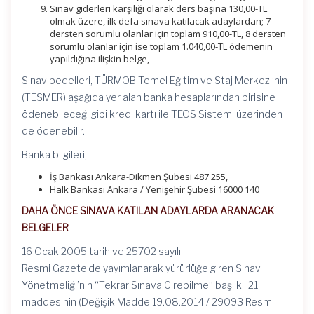
Sınav giderleri karşılığı olarak ders başına 130,00-TL
olmak üzere, ilk defa sınava katılacak adaylardan; 7
dersten sorumlu olanlar için toplam 910,00-TL, 8 dersten
sorumlu olanlar için ise toplam 1.040,00-TL ödemenin
yapıldığına ilişkin belge,
Sınav bedelleri, TÜRMOB Temel Eğitim ve Staj Merkezi’nin
(TESMER) aşağıda yer alan banka hesaplarından birisine
ödenebileceği gibi kredi kartı ile TEOS Sistemi üzerinden
de ödenebilir.
Banka bilgileri;
İş Bankası Ankara-Dikmen Şubesi 487 255,
Halk Bankası Ankara / Yenişehir Şubesi 16000 140
DAHA ÖNCE SINAVA KATILAN ADAYLARDA ARANACAK
BELGELER
16 Ocak 2005 tarih ve 25702 sayılı
Resmi Gazete’de yayımlanarak yürürlüğe giren Sınav
Yönetmeliği’nin “Tekrar Sınava Girebilme” başlıklı 21.
maddesinin (Değişik Madde 19.08.2014 / 29093 Resmi