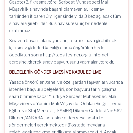
Gazete) 2. fıkrasına göre, Serbest Muhasebeci Mali
Müşavirlik sınavında başarılı olamayanlar, ilk sınav
tarihinden itibaren 3 yıl içerisinde yılda 3 kez açılacak tüm
sınavlara girebilirler. Bu sınav süresi hiç bir nedenle
uzatılamaz.
Sınavda başarılı olamayanların, tekrar sınava girebilmek
için sınav giderleri karşılığı olarak öngörülen bedeli
ödedikten sonra http://teos.tesmer.org.tr internet
adresine girerek sınav başvurusunu yapmaları gerekir.
BELGELERİN GÖNDERİLMESİ VE KABUL EDİLME
Yasada öngörülen genel ve özel şartları taşıyanlar yukarıda
istenilen başvuru belgelerini, son başvuru tarihi çalışma
saati bitimine kadar “Türkiye Serbest Muhasebeci Mali
Müşavirler ve Yeminli Mali Müşavirler Odaları Birliği – Temel
Eğitim ve Staj Merkezi (TESMER) Dikmen Caddesi No: 562
Dikmen/ANKARA” adresine elden veya posta ile
göndermeleri gerekmektedir (Postada meydana
gelebilecek gecikmeler dikkate alınmayacaktır). Ancak