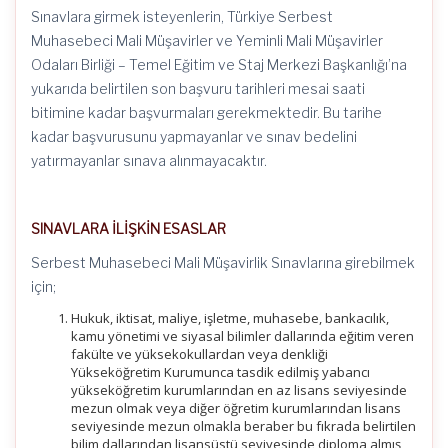
Sınavlara girmek isteyenlerin, Türkiye Serbest
Muhasebeci Mali Müşavirler ve Yeminli Mali Müşavirler
Odaları Birliği – Temel Eğitim ve Staj Merkezi Başkanlığı’na
yukarıda belirtilen son başvuru tarihleri mesai saati
bitimine kadar başvurmaları gerekmektedir. Bu tarihe
kadar başvurusunu yapmayanlar ve sınav bedelini
yatırmayanlar sınava alınmayacaktır.
SINAVLARA İLİŞKİN ESASLAR
Serbest Muhasebeci Mali Müşavirlik Sınavlarına girebilmek
için;
Hukuk, iktisat, maliye, işletme, muhasebe, bankacılık,
kamu yönetimi ve siyasal bilimler dallarında eğitim veren
fakülte ve yüksekokullardan veya denkliği
Yükseköğretim Kurumunca tasdik edilmiş yabancı
yükseköğretim kurumlarından en az lisans seviyesinde
mezun olmak veya diğer öğretim kurumlarından lisans
seviyesinde mezun olmakla beraber bu fıkrada belirtilen
bilim dallarından lisansüstü seviyesinde diploma almış