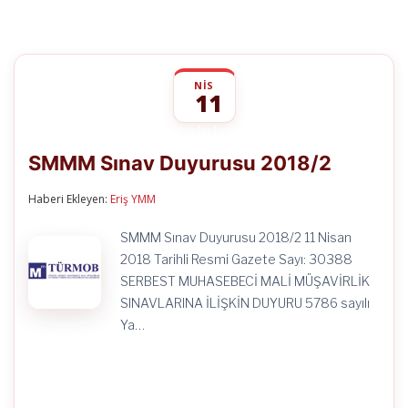
NIS
11
SMMM
yorumlar kapalı
Sınav
SMMM Sınav Duyurusu 2018/2
Duyurusu
2018/2
için
Haberi Ekleyen:
Eriş YMM
SMMM Sınav Duyurusu 2018/2 11 Nisan
2018 Tarihli Resmi Gazete Sayı: 30388
SERBEST MUHASEBECİ MALİ MÜŞAVİRLİK
SINAVLARINA İLİŞKİN DUYURU 5786 sayılı
Ya…