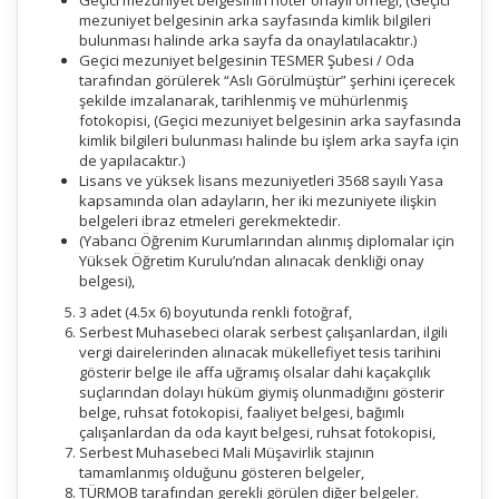
Geçici mezuniyet belgesinin noter onaylı örneği, (Geçici
mezuniyet belgesinin arka sayfasında kimlik bilgileri
bulunması halinde arka sayfa da onaylatılacaktır.)
Geçici mezuniyet belgesinin TESMER Şubesi / Oda
tarafından görülerek “Aslı Görülmüştür” şerhini içerecek
şekilde imzalanarak, tarihlenmiş ve mühürlenmiş
fotokopisi, (Geçici mezuniyet belgesinin arka sayfasında
kimlik bilgileri bulunması halinde bu işlem arka sayfa için
de yapılacaktır.)
Lisans ve yüksek lisans mezuniyetleri 3568 sayılı Yasa
kapsamında olan adayların, her iki mezuniyete ilişkin
belgeleri ibraz etmeleri gerekmektedir.
(Yabancı Öğrenim Kurumlarından alınmış diplomalar için
Yüksek Öğretim Kurulu’ndan alınacak denkliği onay
belgesi),
3 adet (4.5x 6) boyutunda renkli fotoğraf,
Serbest Muhasebeci olarak serbest çalışanlardan, ilgili
vergi dairelerinden alınacak mükellefiyet tesis tarihini
gösterir belge ile affa uğramış olsalar dahi kaçakçılık
suçlarından dolayı hüküm giymiş olunmadığını gösterir
belge, ruhsat fotokopisi, faaliyet belgesi, bağımlı
çalışanlardan da oda kayıt belgesi, ruhsat fotokopisi,
Serbest Muhasebeci Mali Müşavirlik stajının
tamamlanmış olduğunu gösteren belgeler,
TÜRMOB tarafından gerekli görülen diğer belgeler.