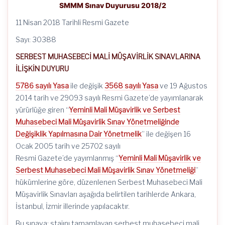
SMMM Sınav Duyurusu 2018/2
11 Nisan 2018 Tarihli Resmi Gazete
Sayı: 30388
SERBEST MUHASEBECİ MALİ MÜŞAVİRLİK SINAVLARINA
İLİŞKİN DUYURU
5786 sayılı Yasa
ile değişik
3568 sayılı Yasa
ve 19 Ağustos
2014 tarih ve 29093 sayılı Resmi Gazete’de yayımlanarak
yürürlüğe giren “
Yeminli Mali Müşavirlik ve Serbest
Muhasebeci Mali Müşavirlik Sınav Yönetmeliğinde
Değişiklik Yapılmasına Dair Yönetmelik
” ile değişen 16
Ocak 2005 tarih ve 25702 sayılı
Resmi Gazete’de yayımlanmış “
Yeminli Mali Müşavirlik ve
Serbest Muhasebeci Mali Müşavirlik Sınav Yönetmeliği
”
hükümlerine göre, düzenlenen Serbest Muhasebeci Mali
Müşavirlik Sınavları aşağıda belirtilen tarihlerde Ankara,
İstanbul, İzmir illerinde yapılacaktır.
Bu sınava; stajını tamamlayan serbest muhasebeci mali