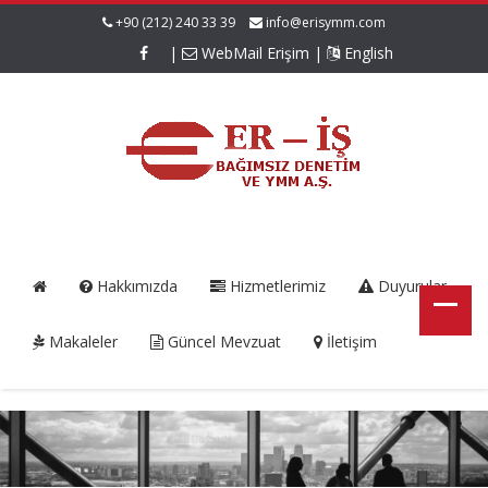
+90 (212) 240 33 39
info@erisymm.com
|
WebMail Erişim
|
English
Hakkımızda
Hizmetlerimiz
Duyurular
Makaleler
Güncel Mevzuat
İletişim