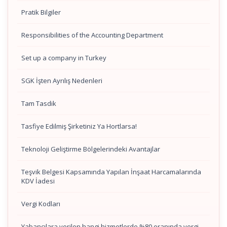
Pratik Bilgiler
Responsibilities of the Accounting Department
Set up a company in Turkey
SGK İşten Ayrılış Nedenleri
Tam Tasdik
Tasfiye Edilmiş Şirketiniz Ya Hortlarsa!
Teknoloji Geliştirme Bölgelerindeki Avantajlar
Teşvik Belgesi Kapsamında Yapılan İnşaat Harcamalarında
KDV İadesi
Vergi Kodları
Yabancılara verilen hangi hizmetlerde %80 oranında vergi