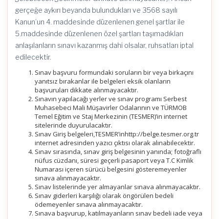
gerçeğe aykırı beyanda bulundukları ve 3568 sayılı
Kanun’un 4. maddesinde düzenlenen genel şartlar ile
5.maddesinde düzenlenen özel şartları taşımadıkları
anlaşılanların sınavı kazanmış dahi olsalar, ruhsatları iptal
edilecektir.
Sınav başvuru formundaki soruların bir veya birkaçını
yanıtsız bırakanlar ile belgeleri eksik olanların
başvuruları dikkate alınmayacaktır.
Sınavın yapılacağı yerler ve sınav programı Serbest
Muhasebeci Mali Müşavirler Odalarının ve TÜRMOB
Temel Eğitim ve Staj Merkezinin (TESMER)’in internet
sitelerinde duyurulacaktır.
Sınav Giriş belgeleri,TESMER’inhttp://belge.tesmer.org.tr
internet adresinden yazıcı çıktısı olarak alınabilecektir.
Sınav sırasında, sınav giriş belgesinin yanında; fotoğraflı
nüfus cüzdanı, süresi geçerli pasaport veya T.C Kimlik
Numarası içeren sürücü belgesini gösteremeyenler
sınava alınmayacaktır.
Sınav listelerinde yer almayanlar sınava alınmayacaktır.
Sınav giderleri karşılığı olarak öngörülen bedeli
ödemeyenler sınava alınmayacaktır.
Sınava başvurup, katılmayanların sınav bedeli iade veya