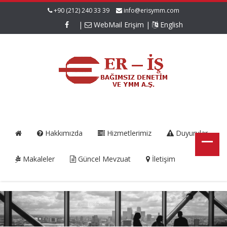
+90 (212) 240 33 39
info@erisymm.com
|
WebMail Erişim
|
English
Hakkımızda
Hizmetlerimiz
Duyurular
Makaleler
Güncel Mevzuat
İletişim