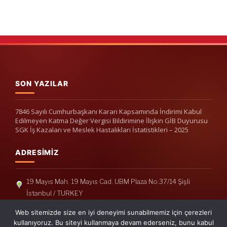
SON YAZILAR
7846 Sayılı Cumhurbaşkanı Kararı Kapsamında İndirimi Kabul
Edilmeyen Katma Değer Vergisi Bildirimine İlişkin GİB Duyurusu
SGK İş Kazaları ve Meslek Hastalıkları İstatistikleri – 2025
ADRESIMIZ
19 Mayıs Mah. 19 Mayıs Cad. UBM Plaza No:37/14 Şişli
İstanbul / TURKEY
Telefon: +90(212) 240 33 39
Web sitemizde size en iyi deneyimi sunabilmemiz için çerezleri
Telefon: +90(212) 248 19 36
kullanıyoruz. Bu siteyi kullanmaya devam ederseniz, bunu kabul