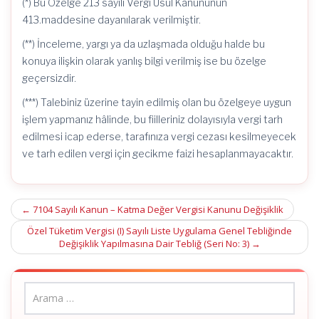
(*) Bu Özelge 213 sayılı Vergi Usul Kanununun
413.maddesine dayanılarak verilmiştir.
(**) İnceleme, yargı ya da uzlaşmada olduğu halde bu
konuya ilişkin olarak yanlış bilgi verilmiş ise bu özelge
geçersizdir.
(***) Talebiniz üzerine tayin edilmiş olan bu özelgeye uygun
işlem yapmanız hâlinde, bu fiilleriniz dolayısıyla vergi tarh
edilmesi icap ederse, tarafınıza vergi cezası kesilmeyecek
ve tarh edilen vergi için gecikme faizi hesaplanmayacaktır.
Post
←
7104 Sayılı Kanun – Katma Değer Vergisi Kanunu Değişiklik
navigation
Özel Tüketim Vergisi (I) Sayılı Liste Uygulama Genel Tebliğinde
Değişiklik Yapılmasına Dair Tebliğ (Seri No: 3)
→