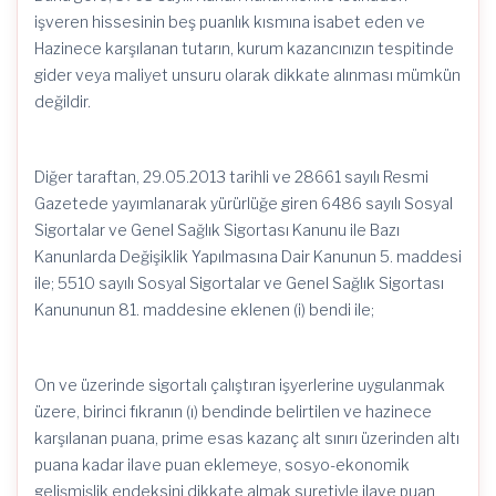
işveren hissesinin beş puanlık kısmına isabet eden ve
Hazinece karşılanan tutarın, kurum kazancınızın tespitinde
gider veya maliyet unsuru olarak dikkate alınması mümkün
değildir.
Diğer taraftan, 29.05.2013 tarihli ve 28661 sayılı Resmi
Gazetede yayımlanarak yürürlüğe giren 6486 sayılı Sosyal
Sigortalar ve Genel Sağlık Sigortası Kanunu ile Bazı
Kanunlarda Değişiklik Yapılmasına Dair Kanunun 5. maddesi
ile; 5510 sayılı Sosyal Sigortalar ve Genel Sağlık Sigortası
Kanununun 81. maddesine eklenen (i) bendi ile;
On ve üzerinde sigortalı çalıştıran işyerlerine uygulanmak
üzere, birinci fıkranın (ı) bendinde belirtilen ve hazinece
karşılanan puana, prime esas kazanç alt sınırı üzerinden altı
puana kadar ilave puan eklemeye, sosyo-ekonomik
gelişmişlik endeksini dikkate almak suretiyle ilave puan