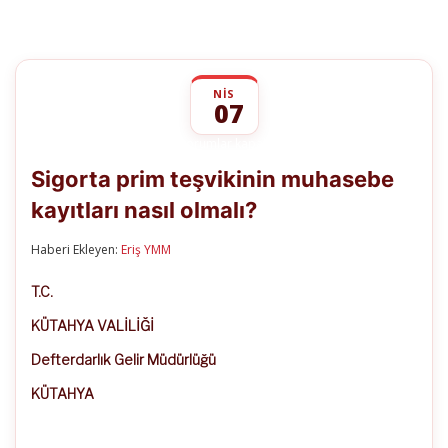
NIS
07
Sigorta
yorumlar kapalı
prim
Sigorta prim teşvikinin muhasebe
teşvikinin
muhasebe
kayıtları nasıl olmalı?
kayıtları
nasıl
olmalı?
Haberi Ekleyen:
Eriş YMM
için
T.C.
KÜTAHYA VALİLİĞİ
Defterdarlık Gelir Müdürlüğü
KÜTAHYA