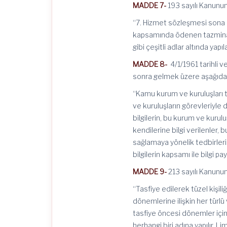
MADDE 7-
193 sayılı Kanunu
“7. Hizmet sözleşmesi sona 
kapsamında ödenen tazminatla
gibi çeşitli adlar altında yap
MADDE 8-
4/1/1961 tarihli 
sonra gelmek üzere aşağıdaki
“Kamu kurum ve kuruluşları ta
ve kuruluşların görevleriyle d
bilgilerin, bu kurum ve kurul
kendilerine bilgi verilenler,
sağlamaya yönelik tedbirleri
bilgilerin kapsamı ile bilgi pa
MADDE 9-
213 sayılı Kanunu
“Tasfiye edilerek tüzel kişili
dönemlerine ilişkin her türl
tasfiye öncesi dönemler için
herhangi biri adına yapılır. L