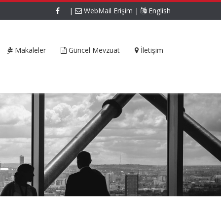
|
WebMail Erişim
|
English
Makaleler
Güncel Mevzuat
İletişim