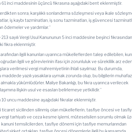
n 61 inci maddesinin üçüncü fıkrasına aşağıdaki bent eklenmiştir.
erdikten sonra; karşılıklı sonlandırma sözleşmesi veya ikale sözleşm
r, iş kaybı tazminatları, iş sonu tazminatları, iş güvencesi tazminatl
ılan ödemeler ve yardımlar.”
ve 213 sayılı Vergi Usul Kanununun 5 inci maddesine beşinci fıkrasında
 fıkra eklenmiştir.
rafından ilgili kanunları uyarınca mükelleflerden talep edilebilen, ku
oğrudan ilgili ve görevlerinin ifası için zorunluluk ve süreklilik arz ede
uşlara verilmesi vergi mahremiyetinin ihlali sayılmaz. Bu durumda,
 bu maddede yazılı yasaklara uymak zorunda olup, bu bilgilerin muhafaz
 almakla yükümlüdürler. Maliye Bakanlığı, bu fıkra uyarınca verilecek
ylaşımına ilişkin usul ve esasları belirlemeye yetkilidir.”
n 10 uncu maddesine aşağıdaki fıkralar eklenmiştir.
ği ticaret sicilinden silinmiş olan mükelleflerin, tasfiye öncesi ve tasfi
ü vergi tarhiyatı ve ceza kesme işlemi, müteselsilen sorumlu olmak üz
 kanuni temsilcilerden, tasfiye dönemi için tasfiye memurlarından
imited şirket ortakları, tasfiye öncesi dönemlerle ilgili bu kapsamda