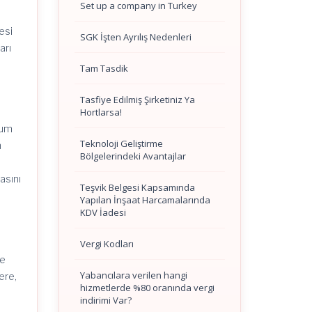
Set up a company in Turkey
esi
SGK İşten Ayrılış Nedenleri
arı
Tam Tasdik
n
Tasfiye Edilmiş Şirketiniz Ya
Hortlarsa!
rum
Teknoloji Geliştirme
n
Bölgelerindeki Avantajlar
asını
Teşvik Belgesi Kapsamında
Yapılan İnşaat Harcamalarında
KDV İadesi
Vergi Kodları
ye
Yabancılara verilen hangi
ere,
hizmetlerde %80 oranında vergi
indirimi Var?