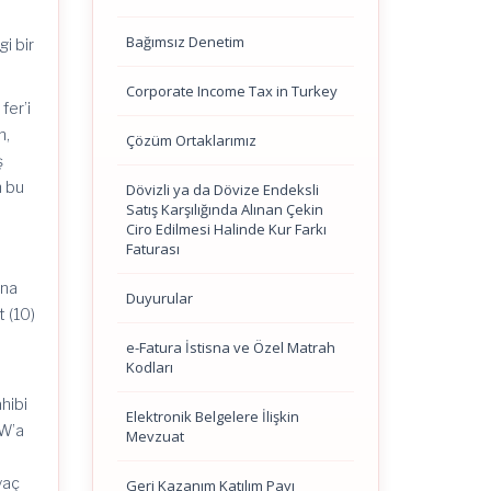
Bağımsız Denetim
i bir
Corporate Income Tax in Turkey
fer’i
n,
Çözüm Ortaklarımız
ş
n bu
Dövizli ya da Dövize Endeksli
Satış Karşılığında Alınan Çekin
Ciro Edilmesi Halinde Kur Farkı
Faturası
ına
Duyurular
 (10)
e-Fatura İstisna ve Özel Matrah
Kodları
ahibi
Elektronik Belgelere İlişkin
kW’a
Mevzuat
yaç
Geri Kazanım Katılım Payı