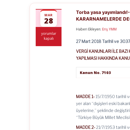
Torba yasa yayımland
MAR
28
KARARNAMELERDE DEĞ
Haberi Ekleyen:
Eriş YMM
Torba
yorumlar
yasa
kapalı
27 Mart
2018 Tarihli ve 3037
yayımlandı!-
VERGİ
VERGİ KANUNLARI İLE BAZ
KANUNLARI
İLE
YAPILMASI HAKKINDA KAN
BAZI
KANUN
Kanun No. 7103
VE
KANUN
HÜKMÜNDE
KARARNAMELERDE
DEĞİŞİKLİK
MADDE 1-
15/7/1950 tarihli
YAPILMASI
HAKKINDA
yer alan “dışişleri eski bakan
KANUN
üyelerine,” şeklinde değiştiri
için
“Türkiye Büyük Millet Meclisi
MADDE 2-
21/7/1953 tarihli