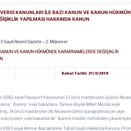
ı!-VERGİ KANUNLARI İLE BAZI KANUN VE KANUN HÜKMÜ
İŞİKLİK YAPILMASI HAKKINDA KANUN
3 Sayılı Resmî Gazete – 2. Mükerrer
I KANUN VE KANUN HÜKMÜNDE KARARNAMELERDE DEĞİŞİKLİK
UN
Kabul Tarihi: 21/3/2018
 ve 5682 sayılı Pasaport Kanununun 13 üncü maddesinin üçüncü fıkras
larına,” ibaresi “eski bakanlara, Türkiye Büyük Millet Meclisi eski
lmiş, 14 üncü maddesinin (A) fıkrasının birinci paragrafında yer alan
 eski üyeleri, eski bakanlar ile” ibaresi madde metninden çıkarılmıştır
 ve 6183 sayılı Amme Alacaklarının Tahsil Usulü Hakkında Kanuna 74 ü