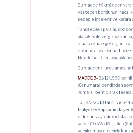
Bu madde hükmünden yararla
vazgeçen borçlunun, haczi kal
sebeple incelenir ve karara 
Tahsil edilen paralar, söz ko
alacaklar ile vergi cezaların
muaccel hale gelmiş buluna
bulunan alacaklarına, haciz 
fıkrada belirtilen alacakları
Bu maddenin uygulamasına iliş
MADDE 3-
31/12/1960 tarihli
(8) numaralı bendinden sonr
numaralı bent olarak teselsül 
“9. 14/3/2013 tarihli ve 6446
faaliyetler kapsamında yenile
oldukları veya kiraladıkları
kadar (10 kW dâhil) olan (Kat
karşılanması amacıyla kurulan