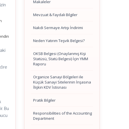
Makaleler
izin
Mevzuat & Faydalı Bilgiler
ın
a
Nakdi Sermaye Artışı İndirimi
bendin
Neden Yatırım Teşvik Belgesi?
aki
OKSB Belgesi (Onaylanmış Kişi
Statüsü, Statü Belgesi) İçin YMM
Raporu
göre
k
Organize Sanayi Bölgeleri ile
Küçük Sanayi Sitelerinin İnşasına
İlişkin KDV İstisnası
Pratik Bilgiler
k
ir. Bu
Responsibilities of the Accounting
onucu
Department