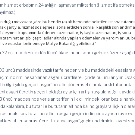
 hizmet erbabının 24 aylığını aşmayan miktarları (Hizmet ifa etmeks
yılmaz.);
 olduğu mevzuata göre bu bendin (a) alt bendinde belirtilen istisna tutarın
ak şartıyla, hizmet sözleşmesi sona erdikten sonra; karşılıklı sonlandırm
özleşmesi kapsamında ödenen tazminatlar, iş kaybı tazminatları, iş sonu
si tazminatları gibi çeşitli adlar altında yapılan ödemeler ve yardımlar (Bu 
 ve esasları belirlemeye Maliye Bakanlığı yetkilidir.);”
un 32 nci maddesine dördüncü fıkrasından sonra gelmek üzere aşağıd
103 üncü maddesinde yazılı tarife nedeniyle bu maddedeki esaslara 
çim indirimi hesaplanan asgarî ücretlilere, içinde bulunulan yılın Oca
in (ilgili yılda geçerli asgarî ücretin dönemsel olarak farklı tutarlarda
ni asgarî ücretin geçerli olduğu aylar için artışın uygulandığı ilk aydaki
üncü maddesinde yer alan tarifenin ilk dilimindeki oran baz alınarak
a kalanlara, bu tutar ile bu tutarın altında kalındığı aylara ilişkin olara
asındaki fark tutar, ücretlinin asgarî geçim indirimine ayrıca ilave edil
l kesintiler sonrası ücret tutarına asgarî geçim indiriminin ilavesi s