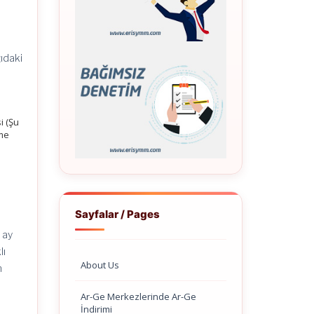
ıdaki
i (Şu
eme
Sayfalar / Pages
 ay
lı
About Us
n
Ar-Ge Merkezlerinde Ar-Ge
İndirimi