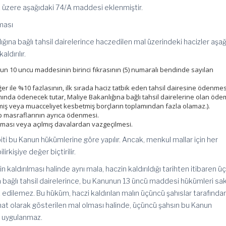
zere aşağıdaki 74/A maddesi eklenmiştir.
lması
na bağlı tahsil dairelerince haczedilen mal üzerindeki hacizler aşağ
ldırılır.
 10 uncu maddesinin birinci fıkrasının (5) numaralı bendinde sayılan
r ile %10 fazlasının, ilk sırada haciz tatbik eden tahsil dairesine ödenmes
nda ödenecek tutar, Maliye Bakanlığına bağlı tahsil dairelerine olan öd
lmiş veya muacceliyet kesbetmiş borçların toplamından fazla olamaz.).
ip masraflarının ayrıca ödenmesi.
ması veya açılmış davalardan vazgeçilmesi.
ti bu Kanun hükümlerine göre yapılır. Ancak, menkul mallar için her
irkişiye değer biçtirilir.
ldırılması halinde aynı mala, haczin kaldırıldığı tarihten itibaren üç
bağlı tahsil dairelerince, bu Kanunun 13 üncü maddesi hükümleri sak
k edilemez. Bu hüküm, haczi kaldırılan malın üçüncü şahıslar tarafında
t olarak gösterilen mal olması halinde, üçüncü şahsın bu Kanun
n uygulanmaz.