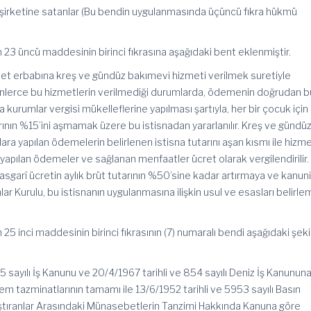
k şirketine satanlar (Bu bendin uygulanmasında üçüncü fıkra hükmü
n 23 üncü maddesinin birinci fıkrasına aşağıdaki bent eklenmiştir.
zmet erbabına kreş ve gündüz bakımevi hizmeti verilmek suretiyle
enlerce bu hizmetlerin verilmediği durumlarda, ödemenin doğrudan b
 kurumlar vergisi mükelleflerine yapılması şartıyla, her bir çocuk için 
arının %15’ini aşmamak üzere bu istisnadan yararlanılır. Kreş ve gündü
ara yapılan ödemelerin belirlenen istisna tutarını aşan kısmı ile hizm
apılan ödemeler ve sağlanan menfaatler ücret olarak vergilendirilir.
asgarî ücretin aylık brüt tutarının %50’sine kadar artırmaya ve kanun
r Kurulu, bu istisnanın uygulanmasına ilişkin usul ve esasları belirl
 25 inci maddesinin birinci fıkrasının (7) numaralı bendi aşağıdaki şek
475 sayılı İş Kanunu ve 20/4/1967 tarihli ve 854 sayılı Deniz İş Kanunun
 tazminatlarının tamamı ile 13/6/1952 tarihli ve 5953 sayılı Basın
ıştıranlar Arasındaki Münasebetlerin Tanzimi Hakkında Kanuna göre