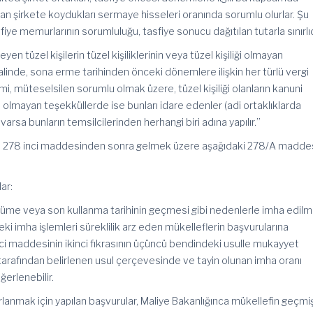
 şirkete koydukları sermaye hisseleri oranında sorumlu olurlar. Şu
fiye memurlarının sorumluluğu, tasfiye sonucu dağıtılan tutarla sınırlıd
en tüzel kişilerin tüzel kişiliklerinin veya tüzel kişiliği olmayan
linde, sona erme tarihinden önceki dönemlere ilişkin her türlü vergi
i, müteselsilen sorumlu olmak üzere, tüzel kişiliği olanların kanuni
iği olmayan teşekküllerde ise bunları idare edenler (adi ortaklıklarda
varsa bunların temsilcilerinden herhangi biri adına yapılır.”
na 278 inci maddesinden sonra gelmek üzere aşağıdaki 278/A madde
ar:
me veya son kullanma tarihinin geçmesi gibi nedenlerle imha edilm
i imha işlemleri süreklilik arz eden mükelleflerin başvurularına
ci maddesinin ikinci fıkrasının üçüncü bendindeki usulle mukayyet
 tarafından belirlenen usul çerçevesinde ve tayin olunan imha oranı
ğerlenebilir.
rlanmak için yapılan başvurular, Maliye Bakanlığınca mükellefin geçmi