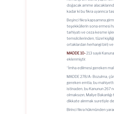
doğacak amme alacaklarından
kadar ki bu fıkra uyarınca tas
Beşinci fıkra kapsamına girmey
teşekküllerin sona ermesi ha
tarhiyatı ve ceza kesme işlem
temsilcilerinden, tüzel kişil
ortaklardan herhangi biri) ve 
MADDE 10-
213 sayılı Kanu
eklenmiştir.
“İmha edilmesi gereken mall
MADDE 278/A- Bozulma, çürü
gereken emtia, bu mahiyettek
istinaden, bu Kanunun 267 n
olmaksızın, Maliye Bakanlığı
dikkate alınmak suretiyle de
Birinci fıkra hükmünden yara