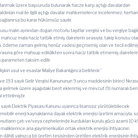
nmak üzere başvuruda bulunarak hacze karşı açtığı davalardan
dırılan mal ile ilgili açtığı davalar mahkemelerce incelenmez; herhang
bağlanırsa bu karar hükümsüz sayılır.
nusu malın aynından doğan motorlu taşıtlar vergisi ve bu vergiye bağlı 
a, mahcuz mala haciz tatbik etmiş dairelerin sırasıyla; takip konusu ola
n, ödeme zamanı gelmiş henüz vadesi geçmemiş olan ve tecil edilmi
sırasına göre mahsup edildikten sonra haciz tatbik etmemiş daireleri
na garameten taksim edilir.
kin usul ve esaslar Maliye Bakanlığınca belirlenir.”
 ve 193 sayılı Gelir Vergisi Kanununun 9 uncu maddesinin birinci fıkras
a gelmek üzere aşağıdaki bent eklenmiş ve mevcut (9) numaralı bent
ettirilmiştir.
 sayılı Elektrik Piyasası Kanunu uyarınca lisanssız yürütülebilecek
nebilir enerji kaynaklarına dayalı elektrik enerjisi üretimi amacıyla, s
 konutların çatı ve/veya cephelerinde kurdukları kurulu gücü azami 10 
 maliklerince ana gayrimenkulün ortak elektrik enerjisi ihtiyacının
 dâhil) yalnızca bir üretim tesisinden üretilen elektrik enerjisinin ihti