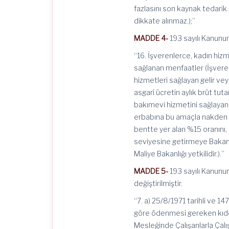
fazlasını son kaynak tedari
dikkate alınmaz.);”
MADDE 4-
193 sayılı Kanunu
“16. İşverenlerce, kadın hi
sağlanan menfaatler (İşver
hizmetleri sağlayan gelir veya
asgarî ücretin aylık brüt tut
bakımevi hizmetini sağlayanl
erbabına bu amaçla nakden y
bentte yer alan %15 oranını, 
seviyesine getirmeye Bakanla
Maliye Bakanlığı yetkilidir.).”
MADDE 5-
193 sayılı Kanunun
değiştirilmiştir.
“7. a) 25/8/1971 tarihli ve 1
göre ödenmesi gereken kıdem
Mesleğinde Çalışanlarla Çal