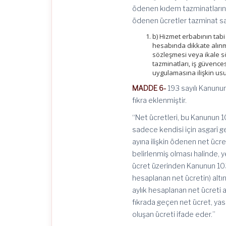
ödenen kıdem tazminatlarının
ödenen ücretler tazminat sa
b) Hizmet erbabının tabi
hesabında dikkate alınm
sözleşmesi veya ikale s
tazminatları, iş güvence
uygulamasına ilişkin usul
MADDE 6-
193 sayılı Kanun
fıkra eklenmiştir.
“Net ücretleri, bu Kanunun 
sadece kendisi için asgarî ge
ayına ilişkin ödenen net ücret
belirlenmiş olması halinde, ye
ücret üzerinden Kanunun 103 
hesaplanan net ücretin) altınd
aylık hesaplanan net ücreti ar
fıkrada geçen net ücret, yasa
oluşan ücreti ifade eder.”