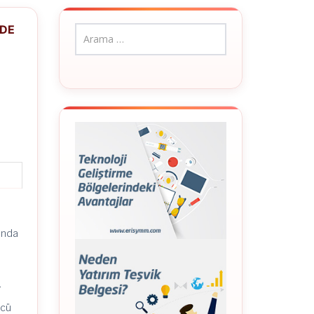
NDE
ında
.
ncü