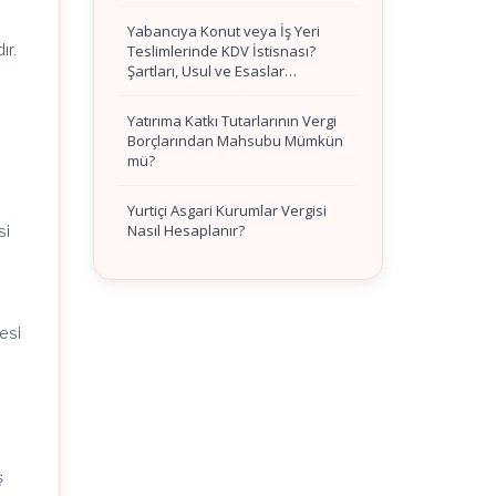
Yabancıya Konut veya İş Yeri
ır.
Teslimlerinde KDV İstisnası?
Şartları, Usul ve Esaslar…
Yatırıma Katkı Tutarlarının Vergi
Borçlarından Mahsubu Mümkün
mü?
Yurtiçi Asgari Kurumlar Vergisi
Nasıl Hesaplanır?
si
esi
ş