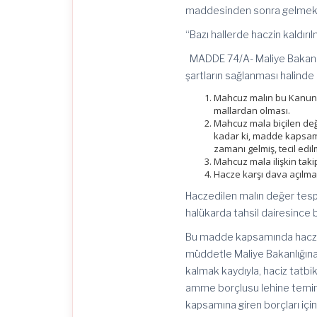
maddesinden sonra gelmek ü
“Bazı hallerde haczin kaldırı
MADDE 74/A- Maliye Bakanlığı
şartların sağlanması halinde ka
Mahcuz malın bu Kanunun
mallardan olması.
Mahcuz mala biçilen değe
kadar ki, madde kapsamı
zamanı gelmiş, tecil edi
Mahcuz mala ilişkin tak
Hacze karşı dava açılma
Haczedilen malın değer tespi
halükarda tahsil dairesince bil
Bu madde kapsamında haczin ka
müddetle Maliye Bakanlığına 
kalmak kaydıyla, haciz tatbi
amme borçlusu lehine temina
kapsamına giren borçları içi