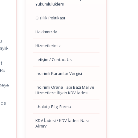
Yükümlülükleri!
Gizlilik Politikası
Hakkımızda
u
Hizmetlerimiz
aylık,
z
İletişim / Contact Us
et
 Bu
İndirimli Kurumlar Vergisi
i
emeye
İndirimli Orana Tabi Bazı Mal ve
Hizmetlere İlişkin KDV İadesi
ilde
İthalatçı Bilgi Formu
KDV İadesi / KDV İadesi Nasıl
a
Alınır?