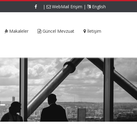
|
WebMail Erişim
|
English
Makaleler
Güncel Mevzuat
İletişim