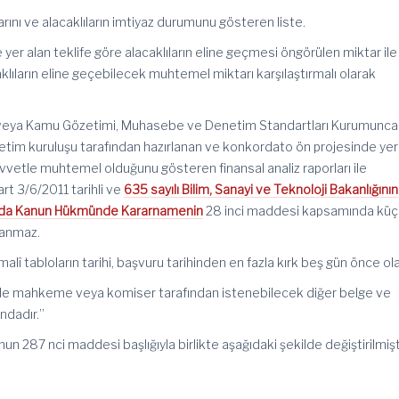
larını ve alacaklıların imtiyaz durumunu gösteren liste.
yer alan teklife göre alacaklıların eline geçmesi öngörülen miktar ile
aklıların eline geçebilecek muhtemel miktarı karşılaştırmalı olarak
 veya Kamu Gözetimi, Muhasebe ve Denetim Standartları Kurumunca
etim kuruluşu tarafından hazırlanan ve konkordato ön projesinde yer
vvetle muhtemel olduğunu gösteren finansal analiz raporları ile
art 3/6/2011 tarihli ve
635 sayılı Bilim, Sanayi ve Teknoloji Bakanlığının
ında Kanun Hükmünde Kararnamenin
28 inci maddesi kapsamında kü
lanmaz.
î tabloların tarihi, başvuru tarihinden en fazla kırk beş gün önce olab
de mahkeme veya komiser tarafından istenebilecek diğer belge ve
ndadır.”
un 287 nci maddesi başlığıyla birlikte aşağıdaki şekilde değiştirilmişti