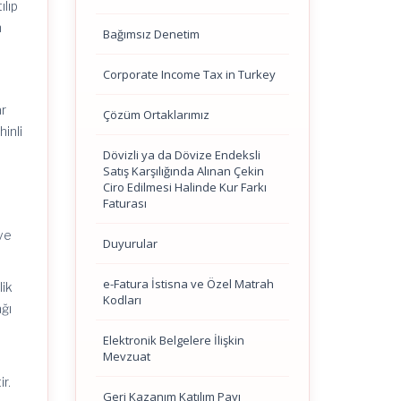
ılıp
n
Bağımsız Denetim
Corporate Income Tax in Turkey
.
ar
Çözüm Ortaklarımız
inli
Dövizli ya da Dövize Endeksli
Satış Karşılığında Alınan Çekin
Ciro Edilmesi Halinde Kur Farkı
Faturası
 ve
Duyurular
e-Fatura İstisna ve Özel Matrah
lik
Kodları
ağı
Elektronik Belgelere İlişkin
Mevzuat
r.
Geri Kazanım Katılım Payı