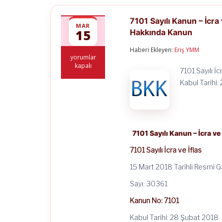
7101 Sayılı Kanun – İcra
MAR
15
Hakkında Kanun
Haberi Ekleyen:
Eriş YMM
7101
yorumlar
Sayılı
kapalı
7101 Sayılı İ
Kanun
–
Kabul Tarihi
İcra
ve
İflas
Kanunu
ve
Bazı
7101 Sayılı Kanun – İcra v
Kanunlarda
Değişiklik
7101 Sayılı İcra ve İflas
Yapılması
Hakkında
15 Mart 2018 Tarihli Resmi 
Kanun
için
Sayı: 30361
Kanun No: 7101
Kabul Tarihi: 28 Şubat 2018