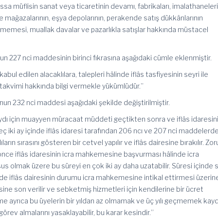
assa müflisin sanat veya ticaretinin devamı, fabrikaları, imalathaneler
yle mağazalarının, eşya depolarının, perakende satış dükkânlarının
tmemesi, muallak davalar ve pazarlıkla satışlar hakkında müstacel
n 227 nci maddesinin birinci fıkrasına aşağıdaki cümle eklenmiştir.
kabul edilen alacaklılara, talepleri hâlinde iflâs tasfiyesinin seyri ile
 takvimi hakkında bilgi vermekle yükümlüdür.”
un 232 nci maddesi aşağıdaki şekilde değiştirilmiştir.
dı için muayyen müracaat müddeti geçtikten sonra ve iflâs idaresin
ç iki ay içinde iflâs idaresi tarafından 206 ncı ve 207 nci maddelerd
arın sırasını gösteren bir cetvel yapılır ve iflâs dairesine bırakılır. Zor
 önce iflâs idaresinin icra mahkemesine başvurması hâlinde icra
olmak üzere bu süreyi en çok iki ay daha uzatabilir. Süresi içinde s
de iflâs dairesinin durumu icra mahkemesine intikal ettirmesi üzerin
esine son verilir ve sebketmiş hizmetleri için kendilerine bir ücret
e ayrıca bu üyelerin bir yıldan az olmamak ve üç yılı geçmemek kayd
görev almalarını yasaklayabilir, bu karar kesindir.”