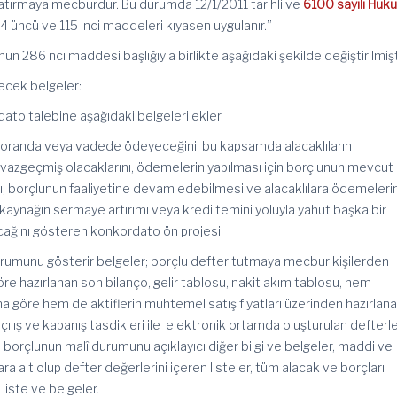
atırmaya mecburdur. Bu durumda 12/1/2011 tarihli ve
6100 sayılı Huk
4 üncü ve 115 inci maddeleri kıyasen uygulanır.”
un 286 ncı maddesi başlığıyla birlikte aşağıdaki şekilde değiştirilmişt
ecek belgeler:
to talebine aşağıdaki belgeleri ekler.
gi oranda veya vadede ödeyeceğini, bu kapsamda alacaklıların
 vazgeçmiş olacaklarını, ödemelerin yapılması için borçlunun mevcut
ı, borçlunun faaliyetine devam edebilmesi ve alacaklılara ödemelerin
î kaynağın sermaye artırımı veya kredi temini yoluyla yahut başka bir
cağını gösteren konkordato ön projesi.
durumunu gösterir belgeler; borçlu defter tutmaya mecbur kişilerden
re hazırlanan son bilanço, gelir tablosu, nakit akım tablosu, hem
na göre hem de aktiflerin muhtemel satış fiyatları üzerinden hazırlana
 açılış ve kapanış tasdikleri ile elektronik ortamda oluşturulan defterl
ri, borçlunun malî durumunu açıklayıcı diğer bilgi ve belgeler, maddi ve
a ait olup defter değerlerini içeren listeler, tüm alacak ve borçları
 liste ve belgeler.