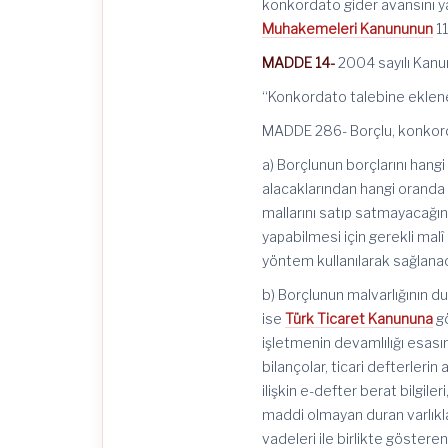
konkordato gider avansını y
Muhakemeleri Kanununun
11
MADDE 14-
2004 sayılı Kanun
“Konkordato talebine eklen
MADDE 286- Borçlu, konkorda
a) Borçlunun borçlarını han
alacaklarından hangi oranda
mallarını satıp satmayacağın
yapabilmesi için gerekli mal
yöntem kullanılarak sağlana
b) Borçlunun malvarlığının 
ise
Türk Ticaret Kanununa
gö
işletmenin devamlılığı esası
bilançolar, ticari defterlerin
ilişkin e-defter berat bilgile
maddi olmayan duran varlıklar
vadeleri ile birlikte gösteren