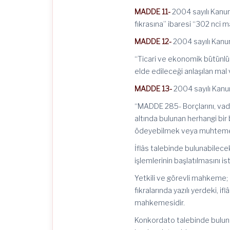
MADDE 11-
2004 sayılı Kanun
fıkrasına” ibaresi “302 nci ma
MADDE 12-
2004 sayılı Kanun
“Ticari ve ekonomik bütünlük
elde edileceği anlaşılan mal v
MADDE 13-
2004 sayılı Kanun
“MADDE 285- Borçlarını, va
altında bulunan herhangi bir 
ödeyebilmek veya muhtemel b
İflâs talebinde bulunabilece
işlemlerinin başlatılmasını ist
Yetkili ve görevli mahkeme; i
fıkralarında yazılı yerdeki, i
mahkemesidir.
Konkordato talebinde bulunan