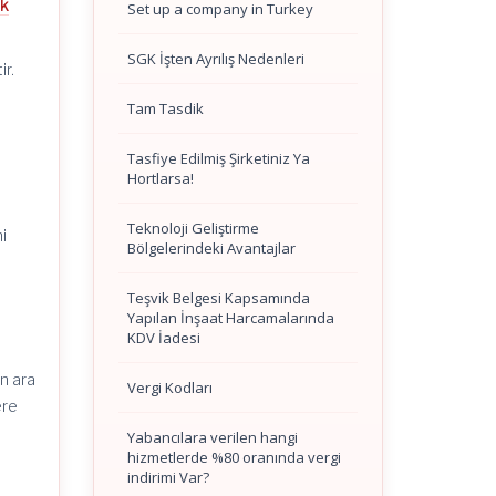
uk
Set up a company in Turkey
SGK İşten Ayrılış Nedenleri
ir.
Tam Tasdik
Tasfiye Edilmiş Şirketiniz Ya
Hortlarsa!
Teknoloji Geliştirme
i
Bölgelerindeki Avantajlar
Teşvik Belgesi Kapsamında
Yapılan İnşaat Harcamalarında
KDV İadesi
n ara
Vergi Kodları
ere
Yabancılara verilen hangi
hizmetlerde %80 oranında vergi
indirimi Var?