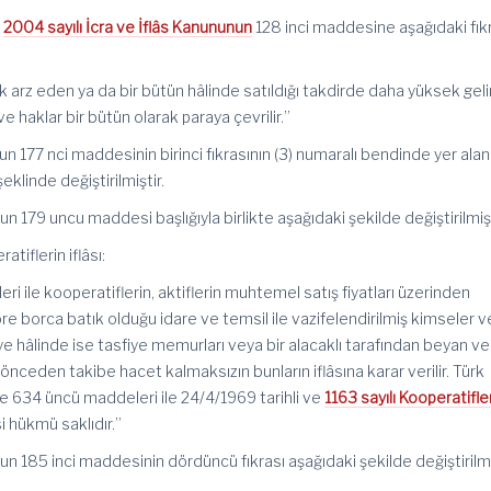
e
2004 sayılı İcra ve İflâs Kanununun
128 inci maddesine aşağıdaki fık
 arz eden ya da bir bütün hâlinde satıldığı takdirde daha yüksek geli
e haklar bir bütün olarak paraya çevrilir.”
n 177 nci maddesinin birinci fıkrasının (3) numaralı bendinde yer alan
şeklinde değiştirilmiştir.
n 179 uncu maddesi başlığıyla birlikte aşağıdaki şekilde değiştirilmişt
atiflerin iflâsı:
i ile kooperatiflerin, aktiflerin muhtemel satış fiyatları üzerinden
e borca batık olduğu idare ve temsil ile vazifelendirilmiş kimseler 
ye hâlinde ise tasfiye memurları veya bir alacaklı tarafından beyan ve
nceden takibe hacet kalmaksızın bunların iflâsına karar verilir. Türk
e 634 üncü maddeleri ile 24/4/1969 tarihli ve
1163 sayılı Kooperatifle
hükmü saklıdır.”
n 185 inci maddesinin dördüncü fıkrası aşağıdaki şekilde değiştirilmi