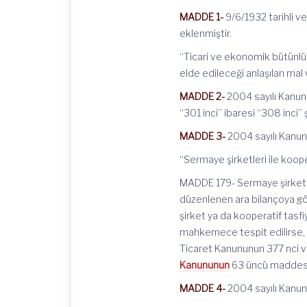
MADDE 1-
9/6/1932 tarihli v
eklenmiştir.
“Ticari ve ekonomik bütünlük
elde edileceği anlaşılan mal v
MADDE 2-
2004 sayılı Kanunu
“301 inci” ibaresi “308 inci” 
MADDE 3-
2004 sayılı Kanunu
“Sermaye şirketleri ile kooper
MADDE 179- Sermaye şirketler
düzenlenen ara bilançoya gör
şirket ya da kooperatif tasfi
mahkemece tespit edilirse, ö
Ticaret Kanununun 377 nci v
Kanununun
63 üncü maddesi 
MADDE 4-
2004 sayılı Kanunu