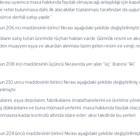
krası uyarınca masa hakkında faydalı olmayacağı anlaşıldığı için kapat
e rehin bulunmasa dahi, ilk alacaklılar toplanması tarafından da uygu
ince derhâl satışı yapılır.”
n 206 ncı maddesinin birinci fıkrası aşağıdaki şekilde değiştirilmiştir
klıların satış tutarı üzerinde rüçhan hakları vardır. Gümrük resmi ve ak
inden muayyen eşya ve akardan alınması lazım gelen resim ve vergi, reh
n 208 inci maddesinin üçüncü fıkrasında yer alan “üç” ibaresi “iki”
n 210 uncu maddesinin birinci fıkrası aşağıdaki şekilde değiştirilmiş
rılmıştır.
alarını, eşya depolarını, fabrikalarını, imalathanelerini ve üretime yöne
tış dükkânlarını ve buna mümasil yerlerini, masa hakkında faydalı olac
planmasına kadar kontrolü altında idare eder; aksi takdirde bu yerleri
n 224 üncü maddesinin birinci fıkrası aşağıdaki şekilde değiştirilmişti