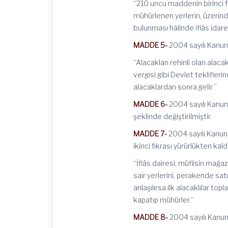
“210 uncu maddenin birinci fı
mühürlenen yerlerin, üzerind
bulunması hâlinde iflâs idares
MADDE 5-
2004 sayılı Kanunu
“Alacakları rehinli olan alaca
vergisi gibi Devlet teklifler
alacaklardan sonra gelir.”
MADDE 6-
2004 sayılı Kanunu
şeklinde değiştirilmiştir.
MADDE 7-
2004 sayılı Kanunu
ikinci fıkrası yürürlükten kaldı
“İflâs dairesi; müflisin mağaz
sair yerlerini, perakende sa
anlaşılırsa ilk alacaklılar to
kapatıp mühürler.”
MADDE 8-
2004 sayılı Kanunu