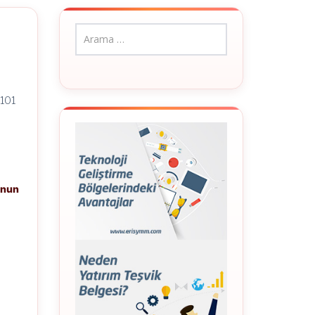
7101
anun