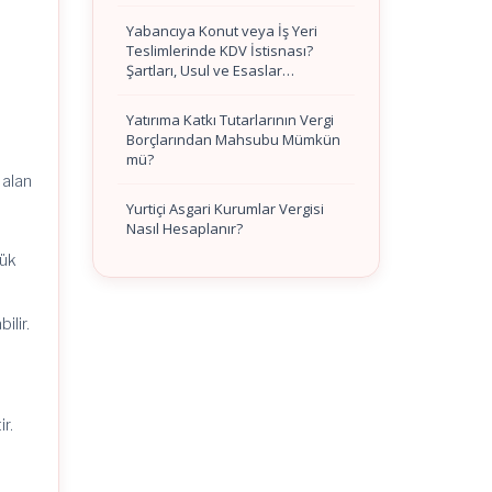
Yabancıya Konut veya İş Yeri
Teslimlerinde KDV İstisnası?
Şartları, Usul ve Esaslar…
Yatırıma Katkı Tutarlarının Vergi
Borçlarından Mahsubu Mümkün
mü?
 alan
Yurtiçi Asgari Kurumlar Vergisi
Nasıl Hesaplanır?
çük
ilir.
r.