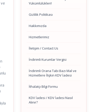
Yükümlülükleri!
i ve
Gizlilik Politikası
Hakkımızda
Hizmetlerimiz
İletişim / Contact Us
İndirimli Kurumlar Vergisi
in
e
İndirimli Orana Tabi Bazı Mal ve
unlu
Hizmetlere İlişkin KDV İadesi
ıra
İthalatçı Bilgi Formu
e
KDV İadesi / KDV İadesi Nasıl
Alınır?
ıyla