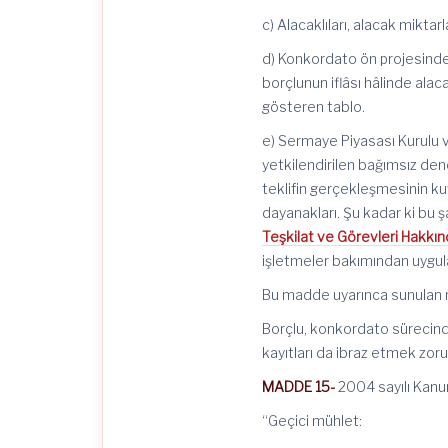
c) Alacaklıları, alacak miktar
d) Konkordato ön projesinde 
borçlunun iflâsı hâlinde alac
gösteren tablo.
e) Sermaye Piyasası Kurulu
yetkilendirilen bağımsız den
teklifin gerçekleşmesinin ku
dayanakları. Şu kadar ki bu ş
Teşkilat ve Görevleri Hakk
işletmeler bakımından uygu
Bu madde uyarınca sunulan mal
Borçlu, konkordato sürecin
kayıtları da ibraz etmek zoru
MADDE 15-
2004 sayılı Kanun
“Geçici mühlet: