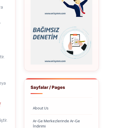
ra
r
ir.
veya
Sayfalar / Pages
r
About Us
ştir.
Ar-Ge Merkezlerinde Ar-Ge
İndirimi