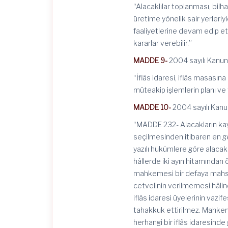
“Alacaklılar toplanması, bilh
üretime yönelik sair yerleri
faaliyetlerine devam edip e
kararlar verebilir.”
MADDE 9-
2004 sayılı Kanunu
“İflâs idaresi, iflâs masasına 
müteakip işlemlerin planı ve
MADDE 10-
2004 sayılı Kanun
“MADDE 232- Alacakların kay
seçilmesinden itibaren en ge
yazılı hükümlere göre alacaklıl
hâllerde iki ayın hitamından
mahkemesi bir defaya mahsus 
cetvelinin verilmemesi hâlin
iflâs idaresi üyelerinin vazif
tahakkuk ettirilmez. Mahkem
herhangi bir iflâs idaresinde 