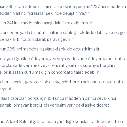
un 235 inci maddesinin birinci fıkrasında yer alan “297 nci maddenin
ddenin altıncı fıkrasına” şeklinde değiştirilmiştir.
un 241 inci maddesine aşağıdaki fıkra eklenmiştir.
 arz eden ya da bir bütün hâlinde satıldığı takdirde daha yüksek geli
e haklar bir bütün olarak paraya çevrilir.”
un 285 inci maddesi aşağıdaki şekilde değiştirilmiştir.
desi geldiği hâlde ödeyemeyen veya vadesinde ödeyememe tehlike
borçlu, vade verilmek veya tenzilat yapılmak suretiyle borçlarını
ir iflâstan kurtulmak için konkordato talep edebilir.
k her alacaklı, gerekçeli bir dilekçeyle, borçlu hakkında konkordato
eyebilir.
flâsa tabi olan borçlu için 154 üncü maddenin birinci veya ikinci
flâsa tabi olmayan borçlu için yerleşim yerindeki asliye ticaret
, Adalet Bakanlığı tarafından yürürlüğe konulan tarifede belirtilen