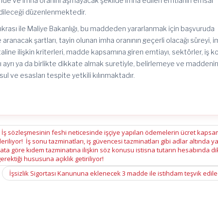
nde ve imha oranını aşmayacak şekilde imha edilen emtianın emsal
 edileceği düzenlenmektedir.
krası ile Maliye Bakanlığı, bu maddeden yararlanmak için başvuruda
aranacak şartları, tayin olunan imha oranının geçerli olacağı süreyi, 
line ilişkin kriterleri, madde kapsamına giren emtiayı, sektörler, iş kol
rı ayrı ya da birlikte dikkate almak suretiyle, belirlemeye ve maddeni
ul ve esasları tespite yetkili kılınmaktadır.
! İş sözleşmesinin feshi neticesinde işçiye yapılan ödemelerin ücret kaps
iyor! İş sonu tazminatları, iş güvencesi tazminatları gibi adlar altında y
ata göre kıdem tazminatına ilişkin söz konusu istisna tutarın hesabında d
erektiği hususuna açıklık getiriliyor!
İşsizlik Sigortası Kanununa eklenecek 3 madde ile istihdam teşvik edil