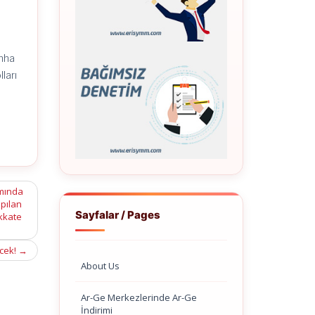
imha
ları
n
amında
apılan
Sayfalar / Pages
ikkate
ecek!
→
About Us
Ar-Ge Merkezlerinde Ar-Ge
İndirimi