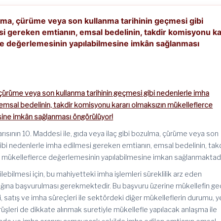
ulma, çürüme veya son kullanma tarihinin geçmesi gibi
i gereken emtianın, emsal bedelinin, takdir komisyonu ka
ce değerlemesinin yapılabilmesine imkân sağlanması
 çürüme veya son kullanma tarihinin geçmesi gibi nedenlerle imha
emsal bedelinin, takdir komisyonu kararı olmaksızın mükelleflerce
sine imkân sağlanması öngörülüyor!
ısının 10. Maddesi ile, gıda veya ilaç gibi bozulma, çürüme veya son
ibi nedenlerle imha edilmesi gereken emtianın, emsal bedelinin, tak
 mükelleflerce değerlemesinin yapılabilmesine imkan sağlanmaktadı
ebilmesi için, bu mahiyetteki imha işlemleri süreklilik arz eden
ığına başvurulması gerekmektedir. Bu başvuru üzerine mükellefin g
, satış ve imha süreçleri ile sektördeki diğer mükelleflerin durumu, ye
rüşleri de dikkate alınmak suretiyle mükellefle yapılacak anlaşma ile