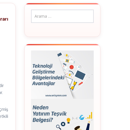
rarı
dir
r.
eçmiş
tkili