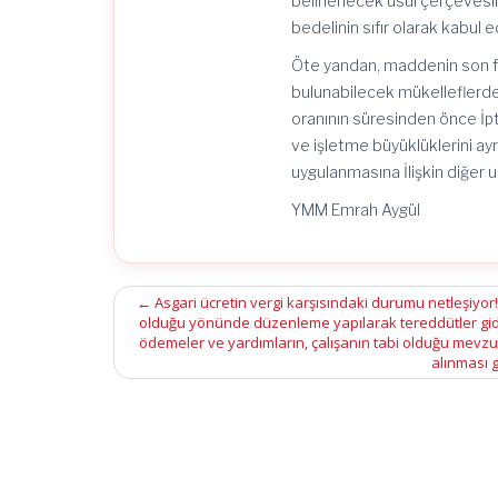
belirlenecek usul çerçevesi
komisyonu
kararı
bedelinin sıfır olarak kabul
olmaksızın
mükelleflerce
Öte yandan, maddenin son fı
değerlemesinin
bulunabilecek mükelleflerde 
yapılabilmesine
oranının süresinden önce İpta
imkân
sağlanması
ve işletme büyüklüklerini ay
öngörülüyor!
uygulanmasına İlişkin diğer us
için
YMM Emrah Aygül
Post
←
Asgari ücretin vergi karşısındaki durumu netleşiyor
olduğu yönünde düzenleme yapılarak tereddütler gideril
navigation
ödemeler ve yardımların, çalışanın tabi olduğu mevzu
alınması g