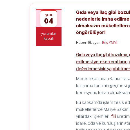
Gıda veya ilaç gibi boz
ŞUB
04
nedenlerle imha edilmes
olmaksızın mükellefler
öngörülüyor!
Gıda
yorumlar
veya
kapalı
Haberi Ekleyen:
Eriş YMM
ilaç
gibi
bozulma,
Gıda veya ilaç gibi bozulma,
çürüme
edilmesi gereken emtianın, 
veya
son
değerlemesinin yapılabilme
kullanma
tarihinin
Mecliste bulunan Kanun tasar
geçmesi
kullanma tarihinin geçmesi g
gibi
nedenlerle
komisyonu kararı olmaksızın
imha
edilmesi
Bu kapsamda işlem tesis edil
gereken
mükelleflerce Maliye Bakanl
emtianın,
yıllardaki işlemleri,
fiili
üretimi
emsal
bedelinin,
idare, oda ve kuruluşların gö
takdir