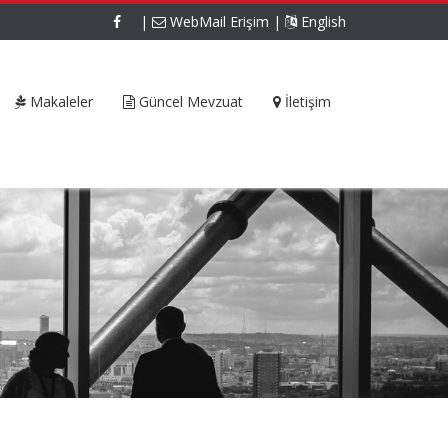
|
WebMail Erişim
|
English
Makaleler
Güncel Mevzuat
İletişim