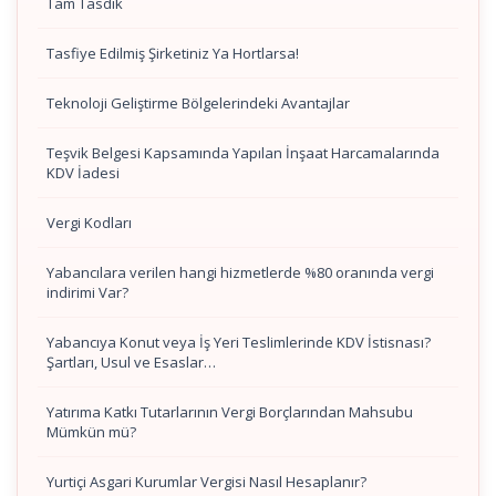
Tam Tasdik
Tasfiye Edilmiş Şirketiniz Ya Hortlarsa!
Teknoloji Geliştirme Bölgelerindeki Avantajlar
Teşvik Belgesi Kapsamında Yapılan İnşaat Harcamalarında
KDV İadesi
Vergi Kodları
Yabancılara verilen hangi hizmetlerde %80 oranında vergi
indirimi Var?
Yabancıya Konut veya İş Yeri Teslimlerinde KDV İstisnası?
Şartları, Usul ve Esaslar…
Yatırıma Katkı Tutarlarının Vergi Borçlarından Mahsubu
Mümkün mü?
Yurtiçi Asgari Kurumlar Vergisi Nasıl Hesaplanır?