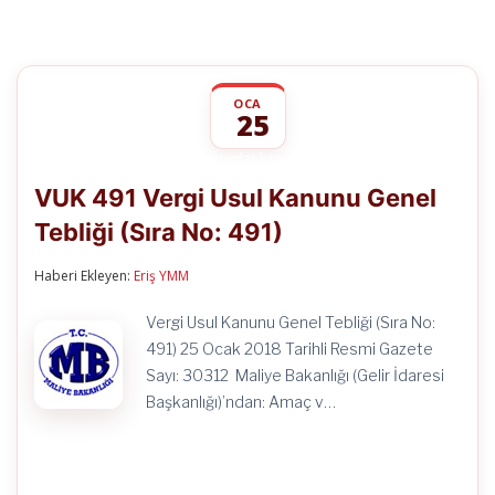
OCA
25
VUK
yorumlar kapalı
491
VUK 491 Vergi Usul Kanunu Genel
Vergi
Usul
Tebliği (Sıra No: 491)
Kanunu
Genel
Tebliği
Haberi Ekleyen:
Eriş YMM
(Sıra
No:
Vergi Usul Kanunu Genel Tebliği (Sıra No:
491)
için
491) 25 Ocak 2018 Tarihli Resmi Gazete
Sayı: 30312 Maliye Bakanlığı (Gelir İdaresi
Başkanlığı)’ndan: Amaç v…