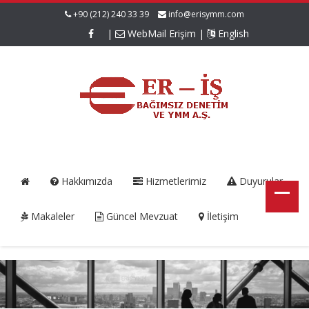
+90 (212) 240 33 39
info@erisymm.com
|
WebMail Erişim
|
English
Hakkımızda
Hizmetlerimiz
Duyurular
Makaleler
Güncel Mevzuat
İletişim