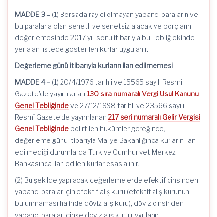
MADDE 3 –
(1) Borsada rayici olmayan yabancı paraların ve
bu paralarla olan senetli ve senetsiz alacak ve borçların
değerlemesinde 2017 yılı sonu itibarıyla bu Tebliğ ekinde
yer alan listede gösterilen kurlar uygulanır.
Değerleme günü itibarıyla kurların ilan edilmemesi
MADDE 4 –
(1) 20/4/1976 tarihli ve 15565 sayılı Resmî
Gazete’de yayımlanan
130 sıra numaralı Vergi Usul Kanunu
Genel Tebliğinde
ve 27/12/1998 tarihli ve 23566 sayılı
Resmî Gazete’de yayımlanan
217 seri numaralı Gelir Vergisi
Genel Tebliğinde
belirtilen hükümler gereğince,
değerleme günü itibarıyla Maliye Bakanlığınca kurların ilan
edilmediği durumlarda Türkiye Cumhuriyet Merkez
Bankasınca ilan edilen kurlar esas alınır.
(2) Bu şekilde yapılacak değerlemelerde efektif cinsinden
yabancı paralar için efektif alış kuru (efektif alış kurunun
bulunmaması halinde döviz alış kuru), döviz cinsinden
yabancı paralar içinse döviz alış kuru uygulanır.