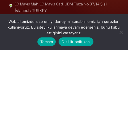
19 Mayıs Mah. 19 Mayıs Cad. UBM Plaza No:37/14 Şişli
İstanbul / TURKEY
Telefon: +90(212) 240 33 39
Web sitemizde size en iyi deneyimi sunabilmemiz için çerezleri
Telefon: +90(212) 248 19 36
kullanıyoruz. Bu siteyi kullanmaya devam ederseniz, bunu kabul
ettiğinizi varsayarız.
info@erisymm.com
Tamam
Gizlilik politikası
PRATIK MENÜ
Ana Sayfa
Hakkımızda
Hizmetlerimiz
Güncel Mevzuat
İletişim
Mevzuat: Alomaliye.com
|
ABACIPARK
Web Hosting