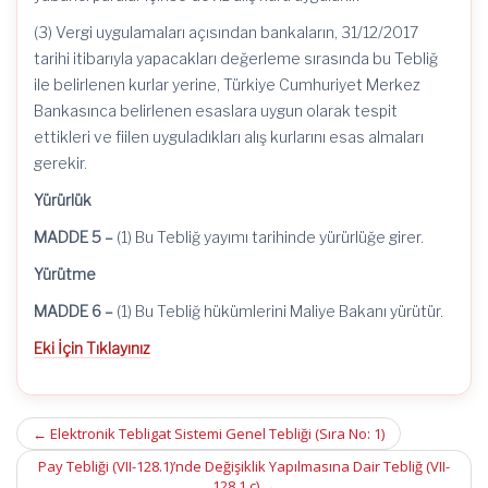
(3) Vergi uygulamaları açısından bankaların, 31/12/2017
tarihi itibarıyla yapacakları değerleme sırasında bu Tebliğ
ile belirlenen kurlar yerine, Türkiye Cumhuriyet Merkez
Bankasınca belirlenen esaslara uygun olarak tespit
ettikleri ve fiilen uyguladıkları alış kurlarını esas almaları
gerekir.
Yürürlük
MADDE 5 –
(1) Bu Tebliğ yayımı tarihinde yürürlüğe girer.
Yürütme
MADDE 6 –
(1) Bu Tebliğ hükümlerini Maliye Bakanı yürütür.
Eki İçin Tıklayınız
Post
←
Elektronik Tebligat Sistemi Genel Tebliği (Sıra No: 1)
navigation
Pay Tebliği (VII-128.1)’nde Değişiklik Yapılmasına Dair Tebliğ (VII-
128.1.c)
→