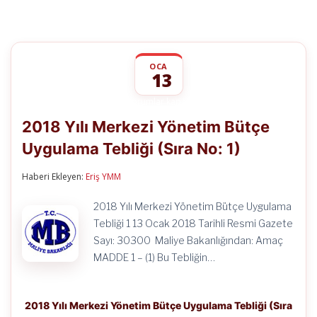
OCA
13
2018
yorumlar kapalı
Yılı
2018 Yılı Merkezi Yönetim Bütçe
Merkezi
Yönetim
Uygulama Tebliği (Sıra No: 1)
Bütçe
Uygulama
Tebliği
Haberi Ekleyen:
Eriş YMM
(Sıra
No:
2018 Yılı Merkezi Yönetim Bütçe Uygulama
1)
için
Tebliği 1 13 Ocak 2018 Tarihli Resmi Gazete
Sayı: 30300 Maliye Bakanlığından: Amaç
MADDE 1 – (1) Bu Tebliğin…
2018 Yılı Merkezi Yönetim Bütçe Uygulama Tebliği (Sıra