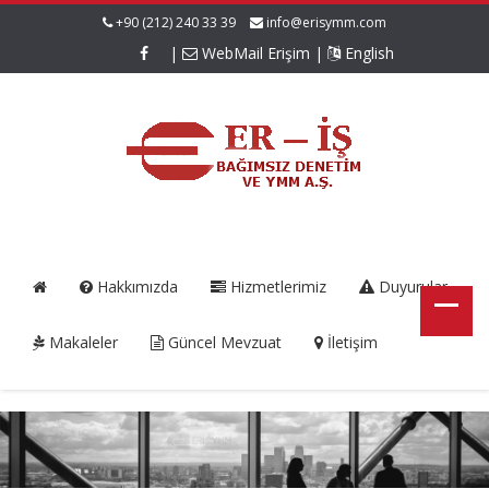
+90 (212) 240 33 39
info@erisymm.com
|
WebMail Erişim
|
English
Hakkımızda
Hizmetlerimiz
Duyurular
Makaleler
Güncel Mevzuat
İletişim