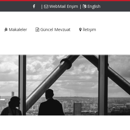
|
WebMail Erişim
|
English
Makaleler
Güncel Mevzuat
İletişim