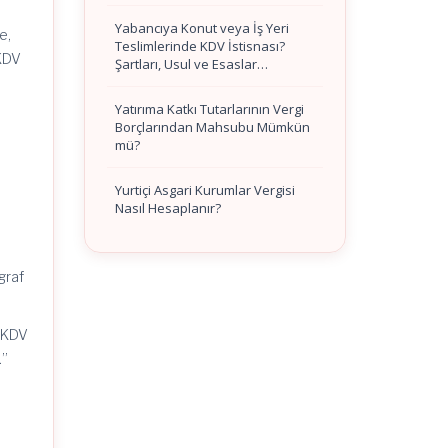
Yabancıya Konut veya İş Yeri
e,
Teslimlerinde KDV İstisnası?
 KDV
Şartları, Usul ve Esaslar…
Yatırıma Katkı Tutarlarının Vergi
Borçlarından Mahsubu Mümkün
mü?
Yurtiçi Asgari Kurumlar Vergisi
Nasıl Hesaplanır?
graf
n KDV
.”
e