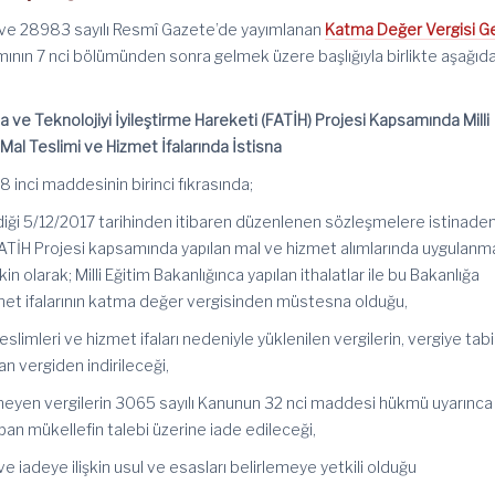
i ve 28983 sayılı Resmî Gazete’de yayımlanan
Katma Değer Vergisi G
ısmının 7 nci bölümünden sonra gelmek üzere başlığıyla birlikte aşağıd
ma ve Teknolojiyi İyileştirme Hareketi (FATİH) Projesi Kapsamında Milli
Mal Teslimi ve Hizmet İfalarında İstisna
8 inci maddesinin birinci fıkrasında;
iği 5/12/2017 tarihinden itibaren düzenlenen sözleşmelere istinaden 
 FATİH Projesi kapsamında yapılan mal ve hizmet alımlarında uygulanm
kin olarak; Milli Eğitim Bakanlığınca yapılan ithalatlar ile bu Bakanlığa
zmet ifalarının katma değer vergisinden müstesna olduğu,
limleri ve hizmet ifaları nedeniyle yüklenilen vergilerin, vergiye tabi
n vergiden indirileceği,
lemeyen vergilerin 3065 sayılı Kanunun 32 nci maddesi hükmü uyarınca
an mükellefin talebi üzerine iade edileceği,
ve iadeye ilişkin usul ve esasları belirlemeye yetkili olduğu