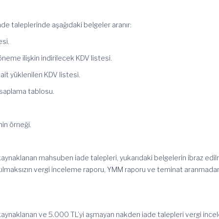
de taleplerinde aşağıdaki belgeler aranır:
esi.
öneme ilişkin indirilecek KDV listesi.
it yüklenilen KDV listesi.
esaplama tablosu.
nin örneği.
kaynaklanan mahsuben iade talepleri, yukarıdaki belgelerin ibraz edil
kılmaksızın vergi inceleme raporu, YMM raporu ve teminat aranmada
 kaynaklanan ve 5.000 TL’yi aşmayan nakden iade talepleri vergi inc