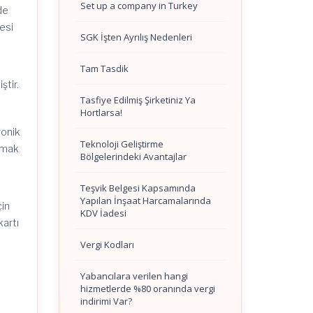
Set up a company in Turkey
de
esi
SGK İşten Ayrılış Nedenleri
Tam Tasdik
ştir.
Tasfiye Edilmiş Şirketiniz Ya
Hortlarsa!
ronik
Teknoloji Geliştirme
olmak
Bölgelerindeki Avantajlar
Teşvik Belgesi Kapsamında
Yapılan İnşaat Harcamalarında
çin
KDV İadesi
kartı
e
Vergi Kodları
Yabancılara verilen hangi
hizmetlerde %80 oranında vergi
indirimi Var?