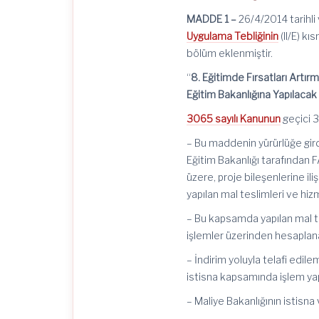
MADDE 1 –
26/4/2014 tarihl
Uygulama Tebliğinin
(II/E) k
bölüm eklenmiştir.
“
8. Eğitimde Fırsatları Artır
Eğitim Bakanlığına Yapılacak 
3065 sayılı Kanunun
geçici 3
– Bu maddenin yürürlüğe gird
Eğitim Bakanlığı tarafından
üzere, proje bileşenlerine iliş
yapılan mal teslimleri ve hi
– Bu kapsamda yapılan mal tes
işlemler üzerinden hesaplana
– İndirim yoluyla telafi edi
istisna kapsamında işlem yap
– Maliye Bakanlığının istisna 