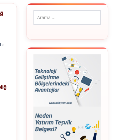
iğ
ete
liğ