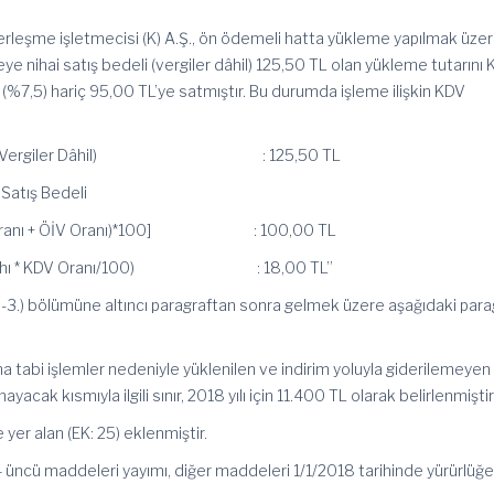
erleşme işletmecisi (K) A.Ş., ön ödemeli hatta yükleme yapılmak üzer
eye nihai satış bedeli (vergiler dâhil) 125,50 TL olan yükleme tutarını
i (%7,5) hariç 95,00 TL’ye satmıştır. Bu durumda işleme ilişkin KDV
Bedeli (Vergiler Dâhil) : 125,50 TL
Satış Bedeli
 KDV Oranı + ÖİV Oranı)*100] : 100,00 TL
atrahı * KDV Oranı/100) : 18,00 TL”
I/B-3.) bölümüne altıncı paragraftan sonra gelmek üzere aşağıdaki para
na tabi işlemler nedeniyle yüklenilen ve indirim yoluyla giderilemeye
yacak kısmıyla ilgili sınır, 2018 yılı için 11.400 TL olarak belirlenmiştir
 yer alan (EK: 25) eklenmiştir.
4 üncü maddeleri yayımı, diğer maddeleri 1/1/2018 tarihinde yürürlüğ