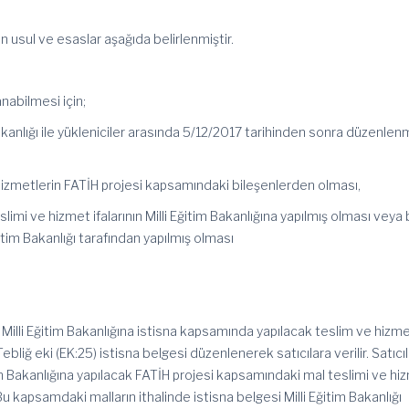
in usul ve esaslar aşağıda belirlenmiştir.
nabilmesi için;
akanlığı ile yükleniciler arasında 5/12/2017 tarihinden sonra düzenlen
zmetlerin FATİH projesi kapsamındaki bileşenlerden olması,
imi ve hizmet ifalarının Milli Eğitim Bakanlığına yapılmış olması veya
itim Bakanlığı tarafından yapılmış olması
k Milli Eğitim Bakanlığına istisna kapsamında yapılacak teslim ve hizme
 Tebliğ eki (EK:25) istisna belgesi düzenlenerek satıcılara verilir. Satıcı
im Bakanlığına yapılacak FATİH projesi kapsamındaki mal teslimi ve hi
 kapsamdaki malların ithalinde istisna belgesi Milli Eğitim Bakanlığı