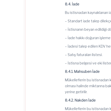
8.4. İade
Bu istisnadan kaynaklanan ia
– Standart iade talep dilekç
– İstisnanın beyan edildiği d
– İade hakkı doğuran işleme a
– İadesi talep edilen KDV h
– Satış faturaları listesi.
– İstisna belgesi ve eki liste
8.4.1. Mahsuben İade
Mükelleflerin bu istisnadan 
olması halinde miktarına ba
yerine getirilir.
8.4.2. Nakden İade
Mükelleflerin bu istisnadan