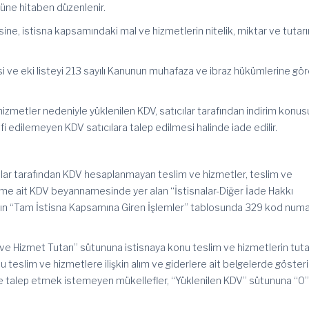
üne hitaben düzenlenir.
ne, istisna kapsamındaki mal ve hizmetlerin nitelik, miktar ve tutarı
esi ve eki listeyi 213 sayılı Kanunun muhafaza ve ibraz hükümlerine gö
hizmetler nedeniyle yüklenilen KDV, satıcılar tarafından indirim konus
elafi edilemeyen KDV satıcılara talep edilmesi halinde iade edilir.
ılar tarafından KDV hesaplanmayan teslim ve hizmetler, teslim ve
me ait KDV beyannamesinde yer alan “İstisnalar-Diğer İade Hakkı
nın “Tam İstisna Kapsamına Giren İşlemler” tablosunda 329 kod numa
 ve Hizmet Tutarı” sütununa istisnaya konu teslim ve hizmetlerin tutar
 teslim ve hizmetlere ilişkin alım ve giderlere ait belgelerde gösteri
ade talep etmek istemeyen mükellefler, “Yüklenilen KDV” sütununa “0