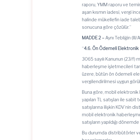
raporu, YMM raporu ve temina
aşan kısmın iadesi, vergi in
halinde mükellefin iade tale
sonucuna göre çözülür.”
MADDE 2 –
Aynı Tebliğin (III/
“
4.6. Ön Ödemeli Elektronik
3065 sayılı Kanunun (23/f) m
haberleşme işletmecileri tar
üzere, bütün ön ödemeli ele
vergilendirilmesi uygun görü
Buna göre, mobil elektronik 
yapılan TL satışları ile sabi
satışlarına ilişkin KDV’nin d
mobil elektronik haberleşme 
satışların yapıldığı dönemd
Bu durumda distribütörler ve 