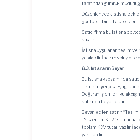
tarafından gümrük müdürlüğ
Düzenlenecek istisna belgesi
gösteren bir liste de eklenir.
Satıcı firma bu istisna belg
saklar.
İstisna uygulanan teslim ve 
yapılabilir. İndirim yoluyla t
8.3. İstisnanın Beyanı
Bu istisna kapsamında satıc
hizmetin gerçekleştiği döne
Doğuran İşlemler” kulakçığı
satırında beyan edilir.
Beyan edilen satırın “Teslim
“Yüklenilen KDV” sütununa bu
toplam KDV tutarı yazılır. İ
yazmalıdır.