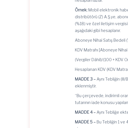
hesaplamazlar.
Örnek:
Mobil elektronik hab
distribütörü (Z) A.Ş.ye, abon
(%18) ve özel iletişim vergis
aşağıdaki gibi hesaplanır.
Aboneye Nihai Satış 
KDV Matrahı [Aboneye Nihai 
(Vergiler Dâhil)/(100 +
Hesaplanan KDV (KDV M
MADDE 3 –
Aynı Tebliğin (II
eklenmiştir.
“Bu çerçevede, indirimli ora
tutarının iade konusu yapılama
MADDE 4 –
Aynı Tebliğe ekte
MADDE 5 –
Bu Tebliğin 1 ve 