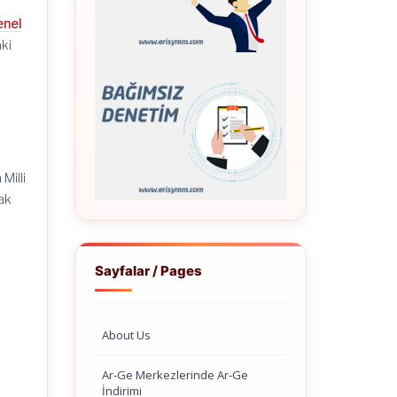
enel
aki
Milli
ak
Sayfalar / Pages
About Us
Ar-Ge Merkezlerinde Ar-Ge
İndirimi