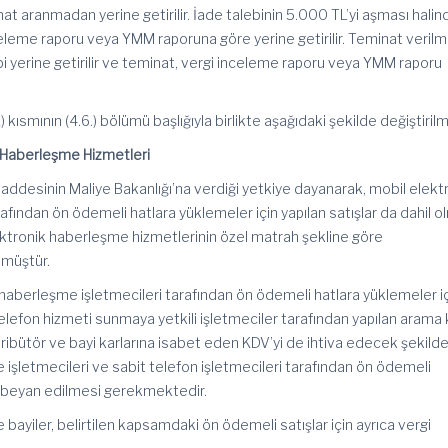
t aranmadan yerine getirilir. İade talebinin 5.000 TL’yi aşması halin
celeme raporu veya YMM raporuna göre yerine getirilir. Teminat verilm
bi yerine getirilir ve teminat, vergi inceleme raporu veya YMM raporu
A) kısmının (4.6.) bölümü başlığıyla birlikte aşağıdaki şekilde değiştirilmi
 Haberleşme Hizmetleri
addesinin Maliye Bakanlığı’na verdiği yetkiye dayanarak, mobil elekt
afından ön ödemeli hatlara yüklemeler için yapılan satışlar da dahil 
ktronik haberleşme hizmetlerinin özel matrah şekline göre
lmüştür.
haberleşme işletmecileri tarafından ön ödemeli hatlara yüklemeler i
t telefon hizmeti sunmaya yetkili işletmeciler tarafından yapılan arama 
istribütör ve bayi karlarına isabet eden KDV’yi de ihtiva edecek şekild
işletmecileri ve sabit telefon işletmecileri tarafından ön ödemeli
e beyan edilmesi gerekmektedir.
bayiler, belirtilen kapsamdaki ön ödemeli satışlar için ayrıca vergi