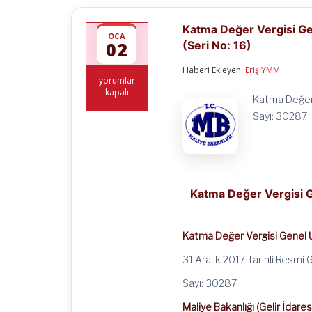
Katma Değer Vergisi Gen
OCA
02
(Seri No: 16)
Haberi Ekleyen:
Eriş YMM
Katma
yorumlar
Değer
kapalı
Katma Değer 
Vergisi
Genel
Sayı: 30287 
Uygulama
Tebliğinde
Değişiklik
Yapılmasına
Dair
Tebliğ
Katma Değer Vergisi G
(Seri
No:
16)
için
Katma Değer Vergisi Genel 
31 Aralık 2017 Tarihli Resmi
Sayı: 30287
Maliye Bakanlığı (Gelir İdares