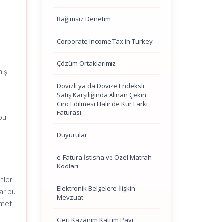
Bağımsız Denetim
Corporate Income Tax in Turkey
Çözüm Ortaklarımız
miş
Dövizli ya da Dövize Endeksli
Satış Karşılığında Alınan Çekin
Ciro Edilmesi Halinde Kur Farkı
Faturası
 bu
Duyurular
e-Fatura İstisna ve Özel Matrah
Kodları
tler
Elektronik Belgelere İlişkin
lar bu
Mevzuat
zmet
Geri Kazanım Katılım Payı