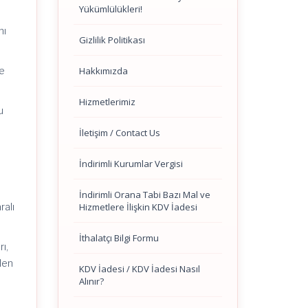
Yükümlülükleri!
nı
Gizlilik Politikası
Hakkımızda
re
Hizmetlerimiz
u
İletişim / Contact Us
İndirimli Kurumlar Vergisi
İndirimli Orana Tabi Bazı Mal ve
Hizmetlere İlişkin KDV İadesi
ralı
İthalatçı Bilgi Formu
ı,
len
KDV İadesi / KDV İadesi Nasıl
”
Alınır?