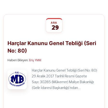
ARA
29
Harçlar
yorumlar kapalı
Kanunu
Harçlar Kanunu Genel Tebliği (Seri
Genel
Tebliği
No: 80)
(Seri
No:
80)
Haberi Ekleyen:
Eriş YMM
için
Harçlar Kanunu Genel Tebliği (Seri No: 80)
29 Aralık 2017 Tarihli Resmi Gazete
Sayı: 30285 (Mükerrer) Maliye Bakanlığı
(Gelir İdaresi Başkanlığı)’ndan…