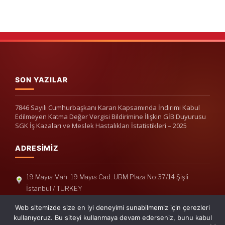
SON YAZILAR
7846 Sayılı Cumhurbaşkanı Kararı Kapsamında İndirimi Kabul
Edilmeyen Katma Değer Vergisi Bildirimine İlişkin GİB Duyurusu
SGK İş Kazaları ve Meslek Hastalıkları İstatistikleri – 2025
ADRESIMIZ
19 Mayıs Mah. 19 Mayıs Cad. UBM Plaza No:37/14 Şişli
İstanbul / TURKEY
Telefon: +90(212) 240 33 39
Web sitemizde size en iyi deneyimi sunabilmemiz için çerezleri
Telefon: +90(212) 248 19 36
kullanıyoruz. Bu siteyi kullanmaya devam ederseniz, bunu kabul