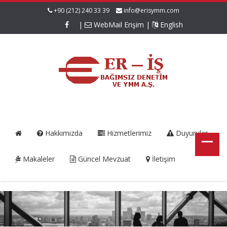
+90 (212) 240 33 39
info@erisymm.com
|
WebMail Erişim
|
English
Hakkımızda
Hizmetlerimiz
Duyurular
Makaleler
Güncel Mevzuat
İletişim