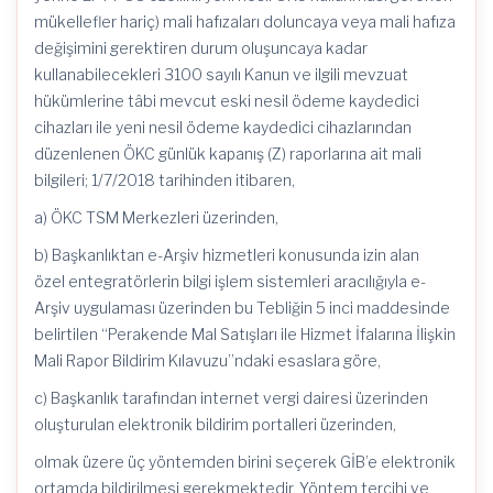
mükellefler hariç) mali hafızaları doluncaya veya mali hafıza
değişimini gerektiren durum oluşuncaya kadar
kullanabilecekleri 3100 sayılı Kanun ve ilgili mevzuat
hükümlerine tâbi mevcut eski nesil ödeme kaydedici
cihazları ile yeni nesil ödeme kaydedici cihazlarından
düzenlenen ÖKC günlük kapanış (Z) raporlarına ait mali
bilgileri;
1/7/2018
tarihinden itibaren,
a) ÖKC TSM Merkezleri üzerinden,
b) Başkanlıktan e-Arşiv hizmetleri konusunda izin alan
özel
entegratörlerin
bilgi işlem sistemleri aracılığıyla e-
Arşiv uygulaması üzerinden bu Tebliğin 5 inci maddesinde
belirtilen “Perakende Mal Satışları ile Hizmet İfalarına İlişkin
Mali Rapor Bildirim Kılavuzu”ndaki esaslara göre,
c) Başkanlık tarafından internet vergi dairesi üzerinden
oluşturulan elektronik bildirim
portalleri
üzerinden,
olmak
üzere üç yöntemden birini seçerek
GİB’e
elektronik
ortamda bildirilmesi gerekmektedir. Yöntem tercihi ve