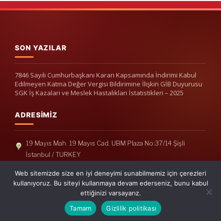
SON YAZILAR
7846 Sayılı Cumhurbaşkanı Kararı Kapsamında İndirimi Kabul
Edilmeyen Katma Değer Vergisi Bildirimine İlişkin GİB Duyurusu
SGK İş Kazaları ve Meslek Hastalıkları İstatistikleri – 2025
ADRESIMIZ
19 Mayıs Mah. 19 Mayıs Cad. UBM Plaza No:37/14 Şişli
İstanbul / TURKEY
Telefon: +90(212) 240 33 39
Web sitemizde size en iyi deneyimi sunabilmemiz için çerezleri
Telefon: +90(212) 248 19 36
kullanıyoruz. Bu siteyi kullanmaya devam ederseniz, bunu kabul
ettiğinizi varsayarız.
info@erisymm.com
Tamam
Gizlilik politikası