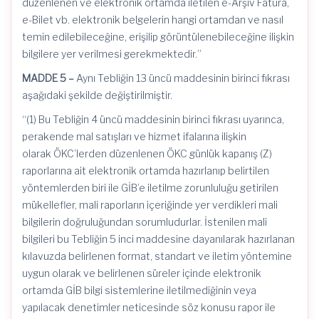
düzenlenen ve elektronik ortamda iletilen e-Arşiv Fatura,
e-Bilet vb. elektronik belgelerin hangi ortamdan ve nasıl
temin edilebileceğine, erişilip görüntülenebileceğine ilişkin
bilgilere yer verilmesi gerekmektedir.”
MADDE 5 –
Aynı Tebliğin 13 üncü maddesinin birinci fıkrası
aşağıdaki şekilde değiştirilmiştir.
“(1) Bu Tebliğin 4 üncü maddesinin birinci fıkrası uyarınca,
perakende mal satışları ve hizmet ifalarına ilişkin
olarak
ÖKC’lerden
düzenlenen ÖKC günlük kapanış (Z)
raporlarına ait elektronik ortamda hazırlanıp belirtilen
yöntemlerden biri ile
GİB’e
iletilme zorunluluğu getirilen
mükellefler, mali raporların içeriğinde yer verdikleri mali
bilgilerin doğruluğundan sorumludurlar.
İstenilen mali
bilgileri bu Tebliğin 5 inci maddesine dayanılarak hazırlanan
kılavuzda belirlenen format, standart ve iletim yöntemine
uygun olarak ve belirlenen süreler içinde elektronik
ortamda GİB bilgi sistemlerine iletilmediğinin veya
yapılacak denetimler neticesinde söz konusu rapor ile