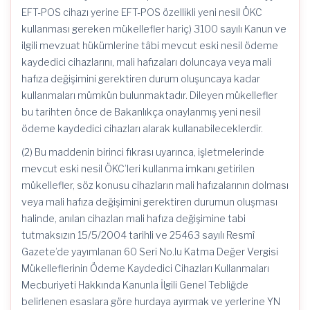
EFT-POS cihazı yerine EFT-POS özellikli yeni nesil ÖKC
kullanması gereken mükellefler hariç) 3100 sayılı Kanun ve
ilgili mevzuat hükümlerine tâbi mevcut eski nesil ödeme
kaydedici cihazlarını, mali hafızaları doluncaya veya mali
hafıza değişimini gerektiren durum oluşuncaya kadar
kullanmaları mümkün bulunmaktadır.
Dileyen mükellefler
bu tarihten önce de Bakanlıkça onaylanmış yeni nesil
ödeme kaydedici cihazları alarak kullanabileceklerdir.
(2) Bu maddenin birinci fıkrası uyarınca, işletmelerinde
mevcut eski nesil
ÖKC’leri
kullanma imkanı getirilen
mükellefler, söz konusu cihazların mali hafızalarının dolması
veya mali hafıza değişimini gerektiren durumun oluşması
halinde, anılan cihazları mali hafıza değişimine tabi
tutmaksızın
15/5/2004
tarihli ve 25463 sayılı Resmî
Gazete’de yayımlanan 60 Seri No.lu Katma Değer Vergisi
Mükelleflerinin Ödeme Kaydedici Cihazları Kullanmaları
Mecburiyeti Hakkında Kanunla İlgili Genel Tebliğde
belirlenen esaslara göre hurdaya ayırmak ve yerlerine YN