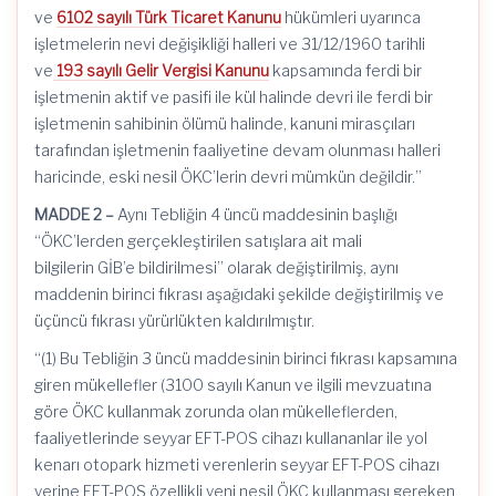
ve
6102 sayılı Türk Ticaret Kanunu
hükümleri uyarınca
işletmelerin nevi değişikliği halleri ve 31/12/1960 tarihli
ve
193 sayılı Gelir Vergisi Kanunu
kapsamında ferdi bir
işletmenin aktif ve pasifi ile kül halinde devri ile ferdi bir
işletmenin sahibinin ölümü halinde, kanuni mirasçıları
tarafından işletmenin faaliyetine devam olunması halleri
haricinde, eski nesil
ÖKC’lerin
devri mümkün değildir.”
MADDE 2 –
Aynı Tebliğin 4 üncü maddesinin başlığı
“
ÖKC’lerden
gerçekleştirilen satışlara ait mali
bilgilerin
GİB’e
bildirilmesi” olarak değiştirilmiş, aynı
maddenin birinci fıkrası aşağıdaki şekilde değiştirilmiş ve
üçüncü fıkrası yürürlükten kaldırılmıştır.
“(1) Bu Tebliğin 3 üncü maddesinin birinci fıkrası kapsamına
giren mükellefler (3100 sayılı Kanun ve ilgili mevzuatına
göre ÖKC kullanmak zorunda olan mükelleflerden,
faaliyetlerinde seyyar EFT-POS cihazı kullananlar ile yol
kenarı otopark hizmeti verenlerin seyyar EFT-POS cihazı
yerine EFT-POS özellikli yeni nesil ÖKC kullanması gereken