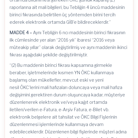
raporlarına ait mali bilgileri; bu Tebliğin 4 üncü maddesinin
birinci fıkrasında belirtilen üç yöntemden birini tercih
ederek elektronik ortamda
GİB’e
bildireceklerdir.”
MADDE 4 –
Aynı Tebliğin 6
ncı
maddesinin birinci fıkrasının
ilk cümlesinde yer alan “2016 yılı” ibaresi “2016 veya
müteakip yıllar” olarak değiştirilmiş ve aynı maddenin ikinci
fıkrası aşağıdaki şekilde değiştirilmiştir.
“(2) Bu maddenin birinci fıkrası kapsamına girmekle
beraber, işletmelerinde kısmen YN ÖKC kullanmaya
başlamış olan mükellefler, mevcut eski ve yeni
nesil
ÖKC’lerini
mali hafızaları doluncaya veya mali hafıza
değişimini gerektiren durum oluşuncaya kadar, müşteriye
düzenlenerek elektronik ve/veya
kağıt
ortamda
iletilen/verilen e-Fatura, e-Arşiv Fatura, e-Bilet vb.
elektronik belgelere ait tahsilat ve ÖKC Bilgi Fişlerinin
düzenlenmesi işlemlerinde kullanmaya devam
edebileceklerdir. Düzenlenen bilgi fişlerinde müşteri adına