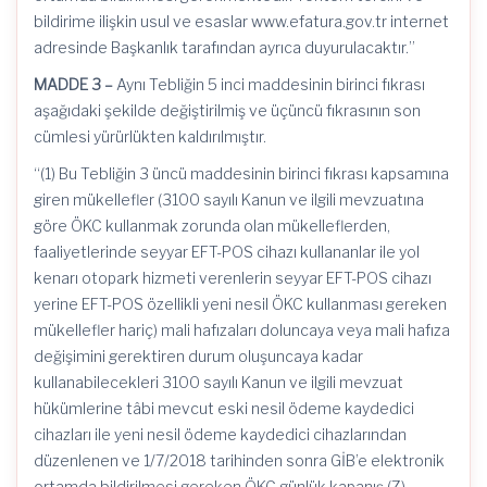
bildirime ilişkin usul ve esaslar www.
efatura
.gov.tr internet
adresinde Başkanlık tarafından ayrıca duyurulacaktır.”
MADDE 3 –
Aynı Tebliğin 5 inci maddesinin birinci fıkrası
aşağıdaki şekilde değiştirilmiş ve üçüncü fıkrasının son
cümlesi yürürlükten kaldırılmıştır.
“(1) Bu Tebliğin 3 üncü maddesinin birinci fıkrası kapsamına
giren mükellefler (3100 sayılı Kanun ve ilgili mevzuatına
göre ÖKC kullanmak zorunda olan mükelleflerden,
faaliyetlerinde seyyar EFT-POS cihazı kullananlar ile yol
kenarı otopark hizmeti verenlerin seyyar EFT-POS cihazı
yerine EFT-POS özellikli yeni nesil ÖKC kullanması gereken
mükellefler hariç) mali hafızaları doluncaya veya mali hafıza
değişimini gerektiren durum oluşuncaya kadar
kullanabilecekleri 3100 sayılı Kanun ve ilgili mevzuat
hükümlerine tâbi mevcut eski nesil ödeme kaydedici
cihazları ile yeni nesil ödeme kaydedici cihazlarından
düzenlenen ve
1/7/2018
tarihinden sonra
GİB’e
elektronik
ortamda bildirilmesi gereken ÖKC günlük kapanış (Z)