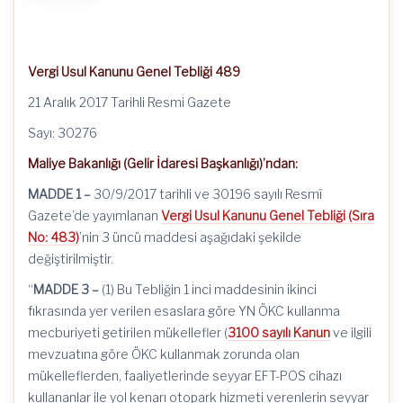
için
Vergi Usul Kanunu Genel Tebliği 489
21 Aralık 2017 Tarihli Resmi Gazete
Sayı: 30276
Maliye Bakanlığı (Gelir İdaresi Başkanlığı)’
ndan
:
MADDE 1 –
30/9/2017
tarihli ve 30196 sayılı Resmî
Gazete’de yayımlanan
Vergi Usul Kanunu Genel Tebliği (Sıra
No: 483)
’
nin
3 üncü maddesi aşağıdaki şekilde
değiştirilmiştir.
“
MADDE 3 –
(1) Bu Tebliğin 1 inci maddesinin ikinci
fıkrasında yer verilen esaslara göre YN ÖKC kullanma
mecburiyeti getirilen mükellefler (
3100 sayılı Kanun
ve ilgili
mevzuatına göre ÖKC kullanmak zorunda olan
mükelleflerden, faaliyetlerinde seyyar EFT-POS cihazı
kullananlar ile yol kenarı otopark hizmeti verenlerin seyyar