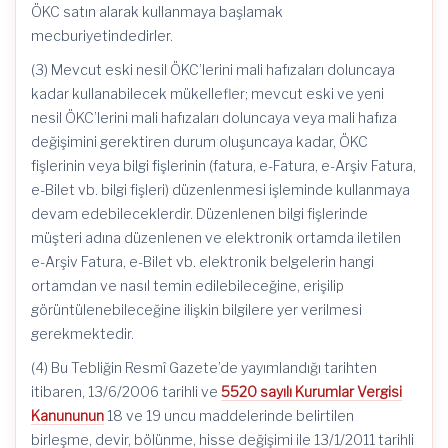
ÖKC satın alarak kullanmaya başlamak
mecburiyetindedirler.
(3) Mevcut eski nesil
ÖKC’lerini
mali hafızaları doluncaya
kadar kullanabilecek mükellefler; mevcut eski ve yeni
nesil
ÖKC’lerini
mali hafızaları doluncaya veya mali hafıza
değişimini gerektiren durum oluşuncaya kadar, ÖKC
fişlerinin veya bilgi fişlerinin (fatura, e-Fatura, e-Arşiv Fatura,
e-Bilet vb. bilgi fişleri) düzenlenmesi işleminde kullanmaya
devam edebileceklerdir. Düzenlenen bilgi fişlerinde
müşteri adına düzenlenen ve elektronik ortamda iletilen
e-Arşiv Fatura, e-Bilet vb. elektronik belgelerin hangi
ortamdan ve nasıl temin edilebileceğine, erişilip
görüntülenebileceğine ilişkin bilgilere yer verilmesi
gerekmektedir.
(4) Bu Tebliğin Resmî Gazete’de yayımlandığı tarihten
itibaren,
13/6/2006
tarihli ve
5520 sayılı Kurumlar Vergisi
Kanununun
18 ve 19 uncu maddelerinde belirtilen
birleşme, devir, bölünme, hisse değişimi ile 13/1/2011 tarihli