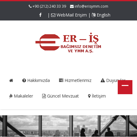
+90 (212) 240 33 39
info@erisymm.com
|
WebMail Erişim
|
English
Hakkımızda
Hizmetlerimiz
Duyurular
Makaleler
Güncel Mevzuat
İletişim