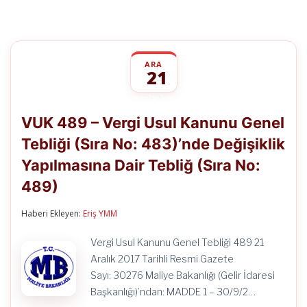
ARA
21
VUK
yorumlar kapalı
489
VUK 489 – Vergi Usul Kanunu Genel
–
Vergi
Tebliği (Sıra No: 483)’nde Değişiklik
Usul
Kanunu
Yapılmasına Dair Tebliğ (Sıra No:
Genel
Tebliği
489)
(Sıra
No:
Haberi Ekleyen:
Eriş YMM
483)’nde
Değişiklik
Yapılmasına
Vergi Usul Kanunu Genel Tebliği 489 21
Dair
Aralık 2017 Tarihli Resmi Gazete
Tebliğ
(Sıra
Sayı: 30276 Maliye Bakanlığı (Gelir İdaresi
No:
Başkanlığı)’ndan: MADDE 1 – 30/9/2…
489)