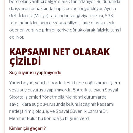
bordrolar ‘yanıltıcı belge’ olarak tanımlanıyor. Bu durumda
da işverenler hakkında hapis cezası öngörülüyor. Ayrıca
Gelir İdaresi (Maliye) tarafından vergi ziyaı cezası, SGK
tarafından idari para cezası kesiliyor. İlave olarak eksik
ödenen vergi ve primler geriye dönük olarak faiziyle tahsil
ediliyor.
KAPSAMI NET OLARAK
ÇİZİLDİ
Suç duyurusu yapılmıyordu
Yanlış beyan, yanıltıcı bordo tespitinde çoğu zaman işlem
veya suç duyurusu yapılmıyordu. 5 Aralık’ta çıkan Sosyal
Sigorta İşlemleri Yönetmeliği’yle hangi durumlarda
savcılıklara suç duyurusunda bulunulacağının kapsamı
netleştirilmiş oldu. İş ve Sosyal Güvenlik Uzmanı Dr.
Mehmet Bulut bu konuda şu bilgileri verdi:
Kimler için geçerli?