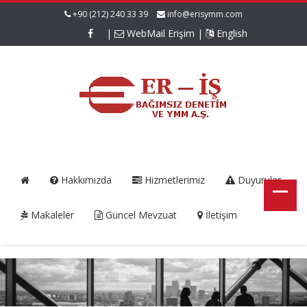
+90 (212) 240 33 39
info@erisymm.com
|
WebMail Erişim
|
English
Hakkımızda
Hizmetlerimiz
Duyurular
Makaleler
Güncel Mevzuat
İletişim