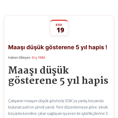
ARA
19
Maaşı
yorumlar kapalı
düşük
Maaşı düşük gösterene 5 yıl hapis !
gösterene
5
yıl
Haberi Ekleyen:
Eriş YMM
hapis
!
Maaşı düşük
için
gösterene 5 yıl hapis
Çalışanın maaşını düşük gösterip SGK’ya yanlış beyanda
bulunan patron şimdi yandı. Yeni düzenlemeye göre; eksik
beyanla kendine çıkar sağlayan işveren ile işbirlikçilerine 5