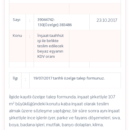
Sayı
39044742-
:
23.10.2017
130[Özelge]-383486
Konu
İnşaat-taahhüt
:
işi ile birlikte
teslim edilecek
beyaz eşyanın
KDV oranı
İlgi
19/07/2017 tarihli özelge talep formunuz.
:
İlgide kayıtlı özelge talep formunda, inşaat şirketiyle 107
m² büyüklüğündeki konutu kaba inşaat olarak teslim
almak üzere sözleşme yaptığınız, bir süre sonra aynı inşaat
şirketiyle ince işlerin (yer, parke ve fayans döşemeleri, sıva,
boya, badana işleri, mutfak, banyo dolapları, klima,