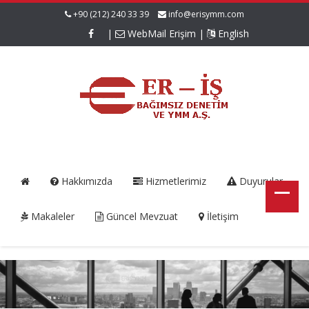
+90 (212) 240 33 39
info@erisymm.com
|
WebMail Erişim
|
English
Hakkımızda
Hizmetlerimiz
Duyurular
Makaleler
Güncel Mevzuat
İletişim