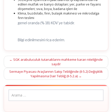
edilen mutfak ve banyo dolapları; yer, parke ve fayans
döşemeleri; sıva, boya, badana işleri ile
Klima, buzdolabı, fırın, bulaşık makinesi ve mikrodalga
fırın teslimi
genel oranda (% 18) KDV’ye tabidir.
Bilgi edinilmesini rica ederim.
Post
←
SGK arabuluculuk tutanaklarını mahkeme kararı niteliğinde
saydı!
navigation
Sermaye Piyasası Araçlarının Satışı Tebliğinde (II-5.2) Değişiklik
Yapılmasına Dair Tebliğ (II-5.2.a)
→