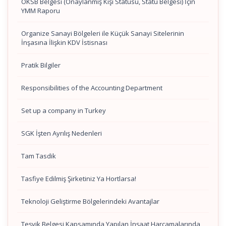
OKSB Belgesi (Onaylanmış Kişi Statüsü, Statü Belgesi) İçin
YMM Raporu
Organize Sanayi Bölgeleri ile Küçük Sanayi Sitelerinin
İnşasına İlişkin KDV İstisnası
Pratik Bilgiler
Responsibilities of the Accounting Department
Set up a company in Turkey
SGK İşten Ayrılış Nedenleri
Tam Tasdik
Tasfiye Edilmiş Şirketiniz Ya Hortlarsa!
Teknoloji Geliştirme Bölgelerindeki Avantajlar
Teşvik Belgesi Kapsamında Yapılan İnşaat Harcamalarında