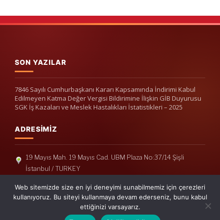
SON YAZILAR
7846 Sayılı Cumhurbaşkanı Kararı Kapsamında İndirimi Kabul
Edilmeyen Katma Değer Vergisi Bildirimine İlişkin GİB Duyurusu
SGK İş Kazaları ve Meslek Hastalıkları İstatistikleri – 2025
ADRESIMIZ
19 Mayıs Mah. 19 Mayıs Cad. UBM Plaza No:37/14 Şişli
İstanbul / TURKEY
Telefon: +90(212) 240 33 39
Web sitemizde size en iyi deneyimi sunabilmemiz için çerezleri
Telefon: +90(212) 248 19 36
kullanıyoruz. Bu siteyi kullanmaya devam ederseniz, bunu kabul
ettiğinizi varsayarız.
info@erisymm.com