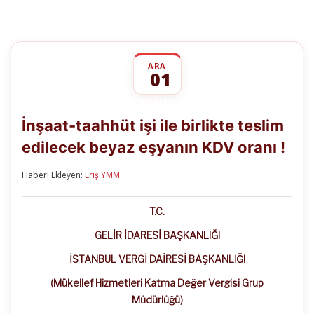
ARA
01
İnşaat-
yorumlar kapalı
taahhüt
İnşaat-taahhüt işi ile birlikte teslim
işi
ile
edilecek beyaz eşyanın KDV oranı !
birlikte
teslim
edilecek
Haberi Ekleyen:
Eriş YMM
beyaz
eşyanın
KDV
T.C.
oranı
!
GELİR İDARESİ BAŞKANLIĞI
için
İSTANBUL VERGİ DAİRESİ BAŞKANLIĞI
(Mükellef Hizmetleri Katma Değer Vergisi Grup
Müdürlüğü)