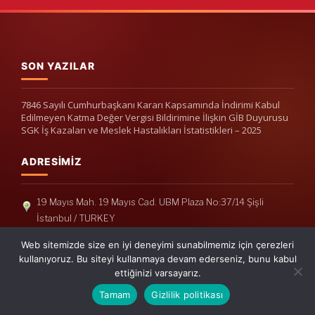
SON YAZILAR
7846 Sayılı Cumhurbaşkanı Kararı Kapsamında İndirimi Kabul
Edilmeyen Katma Değer Vergisi Bildirimine İlişkin GİB Duyurusu
SGK İş Kazaları ve Meslek Hastalıkları İstatistikleri – 2025
ADRESIMIZ
19 Mayıs Mah. 19 Mayıs Cad. UBM Plaza No:37/14 Şişli
İstanbul / TURKEY
Telefon: +90(212) 240 33 39
Web sitemizde size en iyi deneyimi sunabilmemiz için çerezleri
Telefon: +90(212) 248 19 36
kullanıyoruz. Bu siteyi kullanmaya devam ederseniz, bunu kabul
ettiğinizi varsayarız.
info@erisymm.com
Tamam
Gizlilik politikası