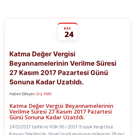
KAS
24
Katma
yorumlar kapalı
Değer
Katma Değer Vergisi
Vergisi
Beyannamelerinin
Beyannamelerinin Verilme Süresi
Verilme
Süresi
27 Kasım 2017 Pazartesi Günü
27
Kasım
Sonuna Kadar Uzatıldı.
2017
Pazartesi
Haberi Ekleyen:
Eriş YMM
Günü
Sonuna
Kadar
Katma Değer Vergisi Beyannamelerinin
Uzatıldı.
Verilme Süresi 27 Kasım 2017 Pazartesi
için
Günü Sonuna Kadar Uzatıldı.
24/11/2017 tarihli ve VUK-96 / 2017-9 sayılı Vergi Usul
Kanunu Sirküleri ile, Vergi Usul Kanununun mükerrer 28 inci