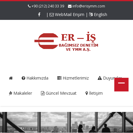
+90 (212) 240 33 39
info@erisymm.com
|
WebMail Erişim
|
English
Hakkımızda
Hizmetlerimiz
Duyurular
Makaleler
Güncel Mevzuat
İletişim