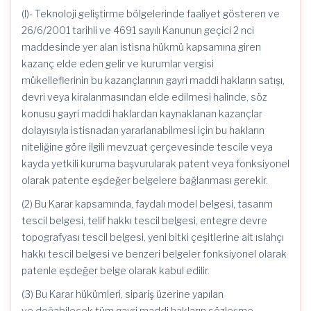
(I)- Teknoloji geliştirme bölgelerinde faaliyet gösteren ve
26/6/2001 tarihli ve 4691 sayılı Kanunun geçici 2 nci
maddesinde yer alan istisna hükmü kapsamına giren
kazanç elde eden gelir ve kurumlar vergisi
mükelleflerinin bu kazançlarının gayri maddi hakların satışı,
devri veya kiralanmasından elde edilmesi halinde, söz
konusu gayri maddi haklardan kaynaklanan kazançlar
dolayısıyla istisnadan yararlanabilmesi için bu hakların
niteliğine göre ilgili mevzuat çerçevesinde tescile veya
kayda yetkili kuruma başvurularak patent veya fonksiyonel
olarak patente eşdeğer belgelere bağlanması gerekir.
(2) Bu Karar kapsamında, faydalı model belgesi, tasarım
tescil belgesi, telif hakkı tescil belgesi, entegre devre
topografyası tescil belgesi, yeni bitki çeşitlerine ait ıslahçı
hakkı tescil belgesi ve benzeri belgeler fonksiyonel olarak
patenle eşdeğer belge olarak kabul edilir.
(3) Bu Karar hükümleri, sipariş üzerine yapılan
ve doğabilecek tüm gayri maddi hakların sözleşme