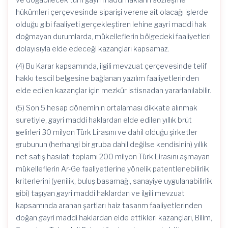
hükümleri çerçevesinde siparişi verene ait olacağı işlerde
olduğu gibi faaliyeti gerçekleştiren lehine gayri maddi hak
doğmayan durumlarda, mükelleflerin bölgedeki faaliyetleri
dolayısıyla elde edeceği kazançları kapsamaz.
(4) Bu Karar kapsamında, ilgili mevzuat çerçevesinde telif
hakkı tescil belgesine bağlanan yazılım faaliyetlerinden
elde edilen kazançlar için mezkûr istisnadan yararlanılabilir.
(5) Son 5 hesap döneminin ortalaması dikkate alınmak
suretiyle, gayri maddi haklardan elde edilen yıllık brüt
gelirleri 30 milyon Türk Lirasını ve dahil olduğu şirketler
grubunun (herhangi bir gruba dahil değilse kendisinin) yıllık
net satış hasılatı toplamı 200 milyon Türk Lirasını aşmayan
mükelleflerin Ar-Ge faaliyetlerine yönelik patentlenebilirlik
kriterlerini (yenilik, buluş basamağı, sanayiye uygulanabilirlik
gibi) taşıyan gayri maddi haklardan ve ilgili mevzuat
kapsamında aranan şartları haiz tasarım faaliyetlerinden
doğan gayri maddi haklardan elde ettikleri kazançları, Bilim,