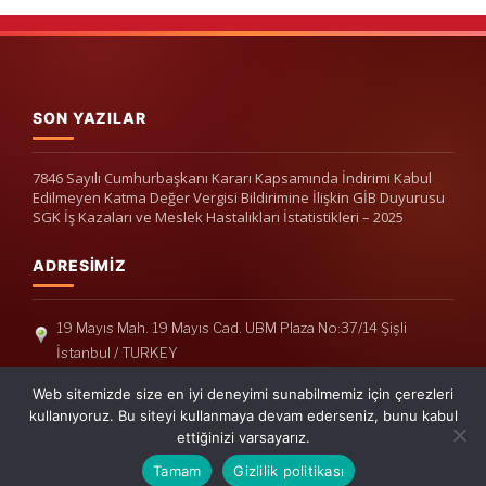
SON YAZILAR
7846 Sayılı Cumhurbaşkanı Kararı Kapsamında İndirimi Kabul
Edilmeyen Katma Değer Vergisi Bildirimine İlişkin GİB Duyurusu
SGK İş Kazaları ve Meslek Hastalıkları İstatistikleri – 2025
ADRESIMIZ
19 Mayıs Mah. 19 Mayıs Cad. UBM Plaza No:37/14 Şişli
İstanbul / TURKEY
Telefon: +90(212) 240 33 39
Web sitemizde size en iyi deneyimi sunabilmemiz için çerezleri
Telefon: +90(212) 248 19 36
kullanıyoruz. Bu siteyi kullanmaya devam ederseniz, bunu kabul
ettiğinizi varsayarız.
info@erisymm.com
Tamam
Gizlilik politikası