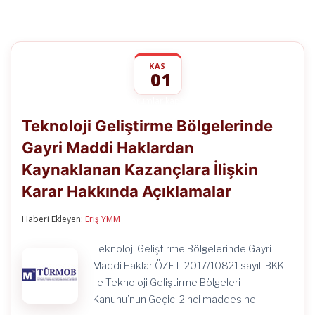
KAS
01
Teknoloji
yorumlar kapalı
Geliştirme
Teknoloji Geliştirme Bölgelerinde
Bölgelerinde
Gayri
Gayri Maddi Haklardan
Maddi
Haklardan
Kaynaklanan Kazançlara İlişkin
Kaynaklanan
Kazançlara
Karar Hakkında Açıklamalar
İlişkin
Karar
Haberi Ekleyen:
Eriş YMM
Hakkında
Açıklamalar
için
Teknoloji Geliştirme Bölgelerinde Gayri
Maddi Haklar ÖZET: 2017/10821 sayılı BKK
ile Teknoloji Geliştirme Bölgeleri
Kanunu’nun Geçici 2’nci maddesine..