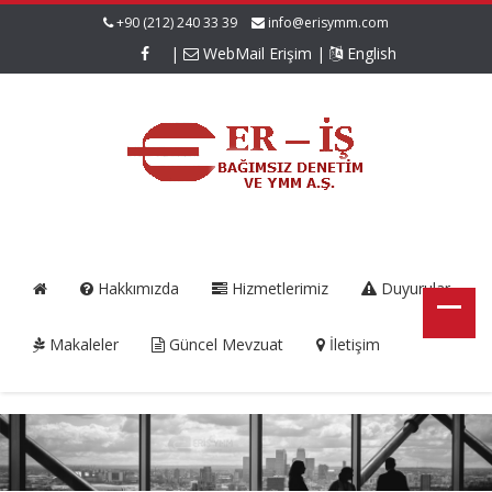
+90 (212) 240 33 39
info@erisymm.com
|
WebMail Erişim
|
English
Hakkımızda
Hizmetlerimiz
Duyurular
Makaleler
Güncel Mevzuat
İletişim