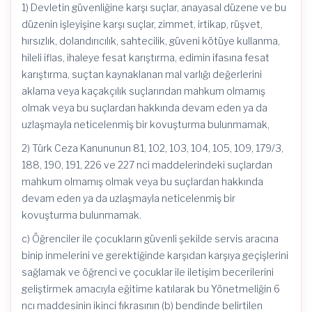
1) Devletin güvenliğine karşı suçlar, anayasal düzene ve bu
düzenin işleyişine karşı suçlar, zimmet, irtikap, rüşvet,
hırsızlık, dolandırıcılık, sahtecilik, güveni kötüye kullanma,
hileli iflas, ihaleye fesat karıştırma, edimin ifasına fesat
karıştırma, suçtan kaynaklanan mal varlığı değerlerini
aklama veya kaçakçılık suçlarından mahkum olmamış
olmak veya bu suçlardan hakkında devam eden ya da
uzlaşmayla neticelenmiş bir kovuşturma bulunmamak,
2) Türk Ceza Kanununun 81, 102, 103, 104, 105, 109, 179/3,
188, 190, 191, 226 ve 227 nci maddelerindeki suçlardan
mahkum olmamış olmak veya bu suçlardan hakkında
devam eden ya da uzlaşmayla neticelenmiş bir
kovuşturma bulunmamak.
c) Öğrenciler ile çocukların güvenli şekilde servis aracına
binip inmelerini ve gerektiğinde karşıdan karşıya geçişlerini
sağlamak ve öğrenci ve çocuklar ile iletişim becerilerini
geliştirmek amacıyla eğitime katılarak bu Yönetmeliğin 6
ncı maddesinin ikinci fıkrasının (b) bendinde belirtilen