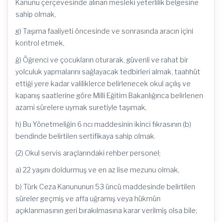
Kanunu çerçevesinde alınan mesleki yeterlilik belgesine
sahip olmak,
g) Taşıma faaliyeti öncesinde ve sonrasında aracın içini
kontrol etmek,
ğ) Öğrenci ve çocukların oturarak, güvenli ve rahat bir
yolculuk yapmalarını sağlayacak tedbirleri almak, taahhüt
ettiği yere kadar valiliklerce belirlenecek okul açılış ve
kapanış saatlerine göre Milli Eğitim Bakanlığınca belirlenen
azami sürelere uymak suretiyle taşımak,
h) Bu Yönetmeliğin 6 ncı maddesinin ikinci fıkrasının (b)
bendinde belirtilen sertifikaya sahip olmak.
(2) Okul servis araçlarındaki rehber personel;
a) 22 yaşını doldurmuş ve en az lise mezunu olmak,
b) Türk Ceza Kanununun 53 üncü maddesinde belirtilen
süreler geçmiş ve affa uğramış veya hükmün
açıklanmasının geri bırakılmasına karar verilmiş olsa bile;