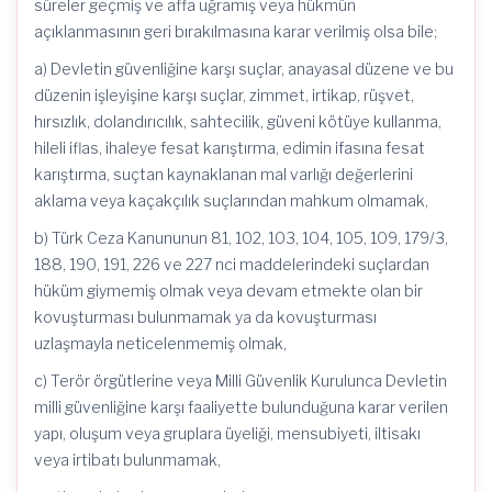
süreler geçmiş ve affa uğramış veya hükmün
açıklanmasının geri bırakılmasına karar verilmiş olsa bile;
a) Devletin güvenliğine karşı suçlar, anayasal düzene ve bu
düzenin işleyişine karşı suçlar, zimmet, irtikap, rüşvet,
hırsızlık, dolandırıcılık, sahtecilik, güveni kötüye kullanma,
hileli iflas, ihaleye fesat karıştırma, edimin ifasına fesat
karıştırma, suçtan kaynaklanan mal varlığı değerlerini
aklama veya kaçakçılık suçlarından mahkum olmamak,
b) Türk Ceza Kanununun 81, 102, 103, 104, 105, 109, 179/3,
188, 190, 191, 226 ve 227 nci maddelerindeki suçlardan
hüküm giymemiş olmak veya devam etmekte olan bir
kovuşturması bulunmamak ya da kovuşturması
uzlaşmayla neticelenmemiş olmak,
c) Terör örgütlerine veya Milli Güvenlik Kurulunca Devletin
milli güvenliğine karşı faaliyette bulunduğuna karar verilen
yapı, oluşum veya gruplara üyeliği, mensubiyeti, iltisakı
veya irtibatı bulunmamak,