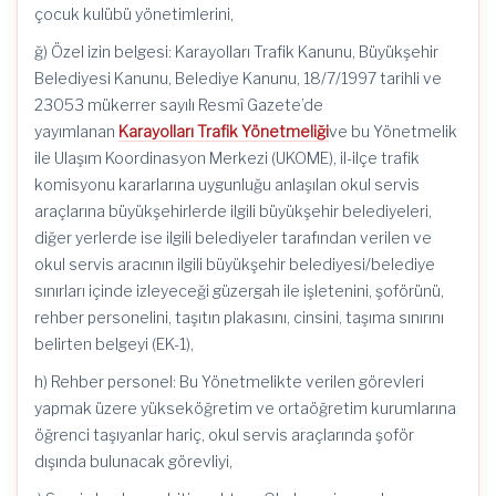
çocuk kulübü yönetimlerini,
ğ) Özel izin belgesi: Karayolları Trafik Kanunu, Büyükşehir
Belediyesi Kanunu, Belediye Kanunu, 18/7/1997 tarihli ve
23053 mükerrer sayılı Resmî Gazete’de
yayımlanan
Karayolları Trafik Yönetmeliği
ve bu Yönetmelik
ile Ulaşım Koordinasyon Merkezi (UKOME), il-ilçe trafik
komisyonu kararlarına uygunluğu anlaşılan okul servis
araçlarına büyükşehirlerde ilgili büyükşehir belediyeleri,
diğer yerlerde ise ilgili belediyeler tarafından verilen ve
okul servis aracının ilgili büyükşehir belediyesi/belediye
sınırları içinde izleyeceği güzergah ile işletenini, şoförünü,
rehber personelini, taşıtın plakasını, cinsini, taşıma sınırını
belirten belgeyi (EK-1),
h) Rehber personel: Bu Yönetmelikte verilen görevleri
yapmak üzere yükseköğretim ve ortaöğretim kurumlarına
öğrenci taşıyanlar hariç, okul servis araçlarında şoför
dışında bulunacak görevliyi,