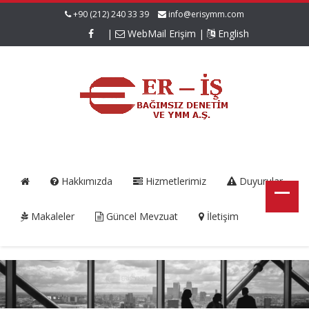
+90 (212) 240 33 39
info@erisymm.com
|
WebMail Erişim
|
English
Hakkımızda
Hizmetlerimiz
Duyurular
Makaleler
Güncel Mevzuat
İletişim