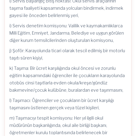
ı) Servis başlangıç bitiş noktası: Okul servis araçlarının
taşıma faaliyeti kapsamında yolcuları bindirmek, indirmek
gayesi ile önceden belirlenmiş yeri,
i) Servis denetim komisyonu: Valilik ve kaymakamlıklarca
Milli Eğitim, Emniyet, Jandarma, Belediye ve uygun görülen
diğer kurum temsilcilerinden oluşturulan komisyonu,
j) Şoför: Karayolunda ticari olarak tescil edilmiş bir motorlu
taşıtı süren kişiyi,
k) Taşıma: Bir ücret karşılığında okul öncesi ve zorunlu
eğitim kapsamındaki öğrenciler ile çocukların karayolunda
otobüs cinsi taşıtlarla evden okula/kreşe/gündüz
bakımevine/çocuk kulübüne, buralardan eve taşınmasını,
l) Taşımacı: Öğrenciler ve çocukların bir ücret karşılığı
taşımasını üstlenen gerçek veya tüzel kişileri,
m) Taşımacıyı tespit komisyonu: Her yıl ilgili okul
müdürünün başkanlığında, okul aile birliği başkanı,
öğretmenler kurulu toplantısında belirlenecek bir