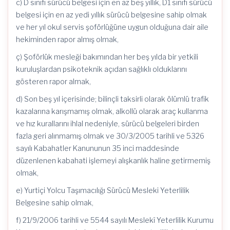
c) D sınıfı sürücü belgesi için en az beş yıllık, D1 sınıfı sürücü
belgesi için en az yedi yıllık sürücü belgesine sahip olmak
ve her yıl okul servis şoförlüğüne uygun olduğuna dair aile
hekiminden rapor almış olmak,
ç) Şoförlük mesleği bakımından her beş yılda bir yetkili
kuruluşlardan psikoteknik açıdan sağlıklı olduklarını
gösteren rapor almak,
d) Son beş yıl içerisinde; bilinçli taksirli olarak ölümlü trafik
kazalarına karışmamış olmak, alkollü olarak araç kullanma
ve hız kurallarını ihlal nedeniyle, sürücü belgeleri birden
fazla geri alınmamış olmak ve 30/3/2005 tarihli ve 5326
sayılı Kabahatler Kanununun 35 inci maddesinde
düzenlenen kabahati işlemeyi alışkanlık haline getirmemiş
olmak,
e) Yurtiçi Yolcu Taşımacılığı Sürücü Mesleki Yeterlilik
Belgesine sahip olmak,
f) 21/9/2006 tarihli ve 5544 sayılı Meslekî Yeterlilik Kurumu