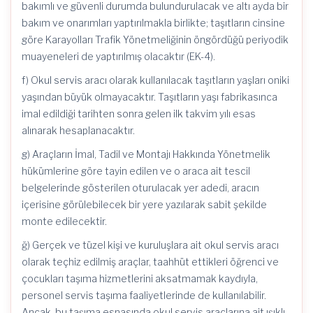
bakımlı ve güvenli durumda bulundurulacak ve altı ayda bir
bakım ve onarımları yaptırılmakla birlikte; taşıtların cinsine
göre Karayolları Trafik Yönetmeliğinin öngördüğü periyodik
muayeneleri de yaptırılmış olacaktır (EK-4).
f) Okul servis aracı olarak kullanılacak taşıtların yaşları oniki
yaşından büyük olmayacaktır. Taşıtların yaşı fabrikasınca
imal edildiği tarihten sonra gelen ilk takvim yılı esas
alınarak hesaplanacaktır.
g) Araçların İmal, Tadil ve Montajı Hakkında Yönetmelik
hükümlerine göre tayin edilen ve o araca ait tescil
belgelerinde gösterilen oturulacak yer adedi, aracın
içerisine görülebilecek bir yere yazılarak sabit şekilde
monte edilecektir.
ğ) Gerçek ve tüzel kişi ve kuruluşlara ait okul servis aracı
olarak teçhiz edilmiş araçlar, taahhüt ettikleri öğrenci ve
çocukları taşıma hizmetlerini aksatmamak kaydıyla,
personel servis taşıma faaliyetlerinde de kullanılabilir.
Ancak, bu taşıma esnasında okul servis araçlarına ait ışıklı