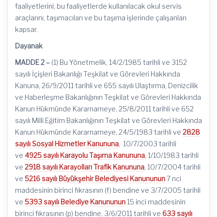
faaliyetlerini, bu faaliyetlerde kullanılacak okul servis
araçlarını, taşımacıları ve bu taşıma işlerinde çalışanları
kapsar.
Dayanak
MADDE 2 –
(1) Bu Yönetmelik, 14/2/1985 tarihli ve 3152
sayılı İçişleri Bakanlığı Teşkilat ve Görevleri Hakkında
Kanuna, 26/9/2011 tarihli ve 655 sayılı Ulaştırma, Denizcilik
ve Haberleşme Bakanlığının Teşkilat ve Görevleri Hakkında
Kanun Hükmünde Kararnameye, 25/8/2011 tarihli ve 652
sayılı Milli Eğitim Bakanlığının Teşkilat ve Görevleri Hakkında
Kanun Hükmünde Kararnameye, 24/5/1983 tarihli ve
2828
sayılı Sosyal Hizmetler Kanununa
, 10/7/2003 tarihli
ve
4925 sayılı Karayolu Taşıma Kanununa
, 1/10/1983 tarihli
ve
2918 sayılı Karayolları Trafik Kanununa
, 10/7/2004 tarihli
ve
5216 sayılı Büyükşehir Belediyesi Kanununun
7 nci
maddesinin birinci fıkrasının (f) bendine ve 3/7/2005 tarihli
ve
5393 sayılı Belediye Kanununun
15 inci maddesinin
birinci fıkrasının (p) bendine, 3/6/2011 tarihli ve
633 sayılı