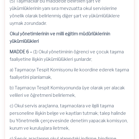
(5) Taşımacılar bu maddede belirtilen şart ve
yükümlüklerinin yanı sıra mevzuatta okul servislerine
yönelik olarak belirlenmiş diğer şart ve yükümlülüklere
uymak zorundadır.
Okul yönetimlerinin ve milli eğitim müdürlüklerinin
yükümlülükleri
MADDE 6 –
(1) Okul yönetiminin öğrenci ve çocuk taşıma
faaliyetine ilişkin yükümlülükleri şunlardır;
a) Taşımacıyı Tespit Komisyonu ile koordine ederek taşıma
faaliyetini planlamak,
b) Taşımacıyı Tespit Komisyonunda üye olarak yer alacak
velileri ve öğretmeni belirlemek,
c) Okul servis araçlarına, taşımacılara ve ilgili taşıma
personeline ilişkin belge ve kayıtları tutmak; talep halinde
bu Yönetmelik çerçevesinde denetim yapacak komisyon,
kurum ve kuruluşlara iletmek,
ç) Servis araçlarının okul alanındaki indirme-bindirme