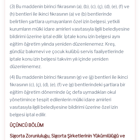
(3) Bu maddenin birinci fıkrasının (a), (b), (c), (ç), (d), (e), (f) ve
(h) bentleri ile ikinci fıkrasının (a) ve (b) bentlerinde
belirtilen şartlara uymayanların özel izin belgesi, yetkili
kurumların mülki idare amirleri vasıtasıyla ilgili belediyesine
bildirimi üzerine iptal edilir. İptale konu izin belgesi aynı
eğitim öğretim yılında yeniden düzenlenemez. Kreş,
gündüz bakımevi ve çocuk kulübü servis faaliyetlerinde
iptale konu izin belgesi takvim yılı içinde yeniden
düzenlenemez.
(4) Bu maddenin birinci fıkrasının (g) ve (ğ) bentleri ile ikinci
fıkrasının (c), (ç), (d), (e), (f) ve (g) bentlerindeki şartlara bir
eğitim öğretim döneminde üç defa uymadıkları okul
yönetimince tespit edilenlerin mülki idare amirleri
vasıtasıyla ilgili belediyesine bildirimi üzerine özel izin
belgesi iptal edilir.
ÜÇÜNCÜ BÖLÜM
Sigorta Zorunluluğu, Sigorta Şirketlerinin Yükümlülüğü ve