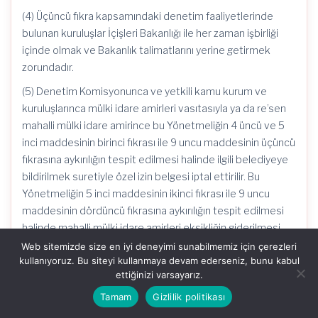
(4) Üçüncü fıkra kapsamındaki denetim faaliyetlerinde
bulunan kuruluşlar İçişleri Bakanlığı ile her zaman işbirliği
içinde olmak ve Bakanlık talimatlarını yerine getirmek
zorundadır.
(5) Denetim Komisyonunca ve yetkili kamu kurum ve
kuruluşlarınca mülki idare amirleri vasıtasıyla ya da re’sen
mahalli mülki idare amirince bu Yönetmeliğin 4 üncü ve 5
inci maddesinin birinci fıkrası ile 9 uncu maddesinin üçüncü
fıkrasına aykırılığın tespit edilmesi halinde ilgili belediyeye
bildirilmek suretiyle özel izin belgesi iptal ettirilir. Bu
Yönetmeliğin 5 inci maddesinin ikinci fıkrası ile 9 uncu
maddesinin dördüncü fıkrasına aykırılığın tespit edilmesi
halinde mahalli mülki idare amirleri eksikliğin giderilmesi
için süre vererek uyarıda bulunur, üçüncü uyarıda ilgili
Web sitemizde size en iyi deneyimi sunabilmemiz için çerezleri
kullanıyoruz. Bu siteyi kullanmaya devam ederseniz, bunu kabul
belediyesine bildirilmek suretiyle özel izin belgeleri iptal
ettiğinizi varsayarız.
ettirilir. İptale konu izin belgesi aynı eğitim öğretim yılında
yeniden düzenlenemez. Kreş, gündüz bakımevi ve çocuk
Tamam
Gizlilik politikası
kulübü servis faaliyetlerinde iptale konu izin belgesi