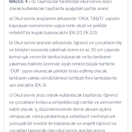
MADDE 4 –
(1) Taşımacılar tarafından okul servis aracı
olarak kullanılacak taşıtlarda aşağıdaki şartlar aranır:
a) Okul servis araçlarının arkasında “OKUL TAŞITI” yazısını
kapsayan numunesine uygun renk, ebat ve şekilde
reflektif bir kuşak bulunacaktır (EK-2/1, EK-2/2).
b) Okul servis aracının arkasında, öğrenci ve çocukların iniş
ve binişleri sırasında yakılmak üzere en az 30 cm çapında
kırmızı ışık veren bir lamba bulunacak ve bu lambanın
yakılması halinde üzerinde siyah renkte büyük harflerle
“DUR” yazısı okunacak şekilde tesis edilmiş olacak,
lambanın yakılıp söndürülmesi tertibatı fren lambaları ile
ayrı olacaktır (EK-3).
c) Okul servis aracı olarak kullanılacak taşıtlarda, öğrenci
ve çocukların kolayca yetişebileceği camlar ve pencereler
sabit olacak, iç düzenlemesinde demir aksam açıkta
olmayacak, varsa yaralanmaya sebebiyet vermeyecek
yumuşak bir madde ile kaplanacak ve engelli öğrenci ve
çocukları taşıyacak olan okul servis araçları ayrıca