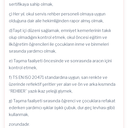
sertifikaya sahip olmak,
ç) Her yıl, okul servis rehber personeli olmaya uygun
olduğuna dair aile hekimliğinden rapor almış olmak,
d)Taşıt içi düzeni sağlamak, emniyet kemerlerinin takılı
olup olmadığını kontrol etmek, okul öncesi eğitim ve
ilköğretim öğrencileri ile çocukların inme ve binmeleri
sırasında yardımcı olmak,
e) Taşıma faaliyeti öncesinde ve sonrasında aracın içini
kontrol etmek,
f) TS EN ISO 20471 standardına uygun, sarı renkte ve
üzerinde reflektif şeritler yer alan ve ön ve arka kısmında
“REHBER” yazılı ikaz yeleği giymek,
g) Taşıma faaliyeti sırasında öğrenci ve çocuklara refakat
ederken yardımcı ışıklar (ışıklı çubuk, dur-geç levhası gibi)
kullanmak,
zorundadır.