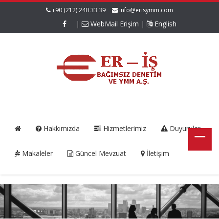
+90 (212) 240 33 39
info@erisymm.com
|
WebMail Erişim
|
English
Hakkımızda
Hizmetlerimiz
Duyurular
Makaleler
Güncel Mevzuat
İletişim