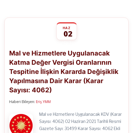
HAZ
02
Mal
yorumlar kapalı
ve
Mal ve Hizmetlere Uygulanacak
Hizmetlere
Uygulanacak
Katma Değer Vergisi Oranlarının
Katma
Değer
Tespitine İlişkin Kararda Değişiklik
Vergisi
Oranlarının
Yapılmasına Dair Karar (Karar
Tespitine
İlişkin
Sayısı: 4062)
Kararda
Değişiklik
Haberi Ekleyen:
Eriş YMM
Yapılmasına
Dair
Karar
Mal ve Hizmetlere Uygulanacak KDV (Karar
(Karar
Sayısı: 4062) 02 Haziran 2021 Tarihli Resmi
Sayısı:
4062)
Gazete Sayı: 31499 Karar Sayısı: 4062 Ekli