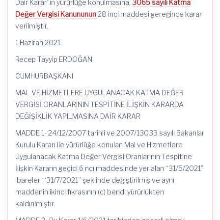
Dair Karar”ın yürürlüğe konulmasına,
3065 sayılı Katma
Değer Vergisi Kanununun
28 inci maddesi gereğince karar
verilmiştir.
1 Haziran 2021
Recep Tayyip ERDOĞAN
CUMHURBAŞKANI
MAL VE HİZMETLERE UYGULANACAK KATMA DEĞER
VERGİSİ ORANLARININ TESPİTİNE İLİŞKİN KARARDA
DEĞİŞİKLİK YAPILMASINA DAİR KARAR
MADDE 1- 24/12/2007 tarihli ve 2007/13033 sayılı Bakanlar
Kurulu Kararı ile yürürlüğe konulan Mal ve Hizmetlere
Uygulanacak Katma Değer Vergisi Oranlarının Tespitine
İlişkin Kararın geçici 6 ncı maddesinde yer alan “31/5/2021″
ibareleri “31/7/2021” şeklinde değiştirilmiş ve aynı
maddenin ikinci fıkrasının (c) bendi yürürlükten
kaldırılmıştır.