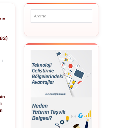
nın
n
063)
li
kin
ı
in
k