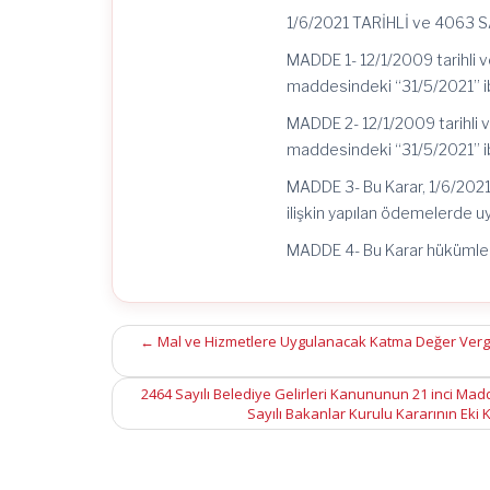
Eki
Kararda
1/6/2021 TARİHLİ ve 4063
Değişiklik
Yapılması
MADDE 1- 12/1/2009 tarihli ve
Hakkında
maddesindeki “31/5/2021” iba
Karar
(Karar
MADDE 2- 12/1/2009 tarihli v
Sayısı:
4063)
maddesindeki “31/5/2021” iba
için
MADDE 3- Bu Karar, 1/6/2021 
ilişkin yapılan ödemelerde u
MADDE 4- Bu Karar hükümleri
Post
←
Mal ve Hizmetlere Uygulanacak Katma Değer Vergisi 
navigation
2464 Sayılı Belediye Gelirleri Kanununun 21 inci Madde
Sayılı Bakanlar Kurulu Kararının Eki 