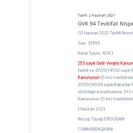
Kararının
Eki
Karar
Tarih: 2 Haziran 2021
ile
5520
GVK 94 Tevkifat Nispet
Sayılı
Kurumlar
02 Haziran 2021 Tarihli Res
Vergisi
Kanununun
Sayı: 31499
15
inci
Karar Sayısı: 4063
Maddesinde
Yer
193 sayılı Gelir Vergisi Kanu
Alan
tarihli ve 2009/14592 sayılı 
Vergi
Kanununun
15 inci maddesinde
Kesintisi
Oranlarına
2009/14594 sayılı Bakanlar Ku
İlişkin
yürürlüğe konulmasına, 193 s
12/1/2009
Tarihli
Kanununun 15 inci maddeleri 
ve
2009/14594
1 Haziran 2021
Sayılı
Bakanlar
Recep Tayyip ERDOĞAN
Kurulu
Kararının
CUMHURBAŞKANI