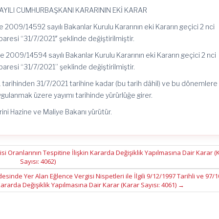
 SAYILI CUMHURBAŞKANI KARARININ EKİ KARAR
 2009/14592 sayılı Bakanlar Kurulu Kararının eki Kararın geçici 2 nci
resi “31/7/2021″ şeklinde değiştirilmiştir.
e 2009/14594 sayılı Bakanlar Kurulu Kararının eki Kararın geçici 2 nci
resi “31/7/2021” şeklinde değiştirilmiştir.
tarihinden 31/7/2021 tarihine kadar (bu tarih dâhil) ve bu dönemlere
ygulanmak üzere yayımı tarihinde yürürlüğe girer.
ni Hazine ve Maliye Bakanı yürütür.
Oranlarının Tespitine İlişkin Kararda Değişiklik Yapılmasına Dair Karar (
Sayısı: 4062)
sinde Yer Alan Eğlence Vergisi Nispetleri ile İlgili 9/12/1997 Tarihli ve 97/
Kararda Değişiklik Yapılmasına Dair Karar (Karar Sayısı: 4061)
→