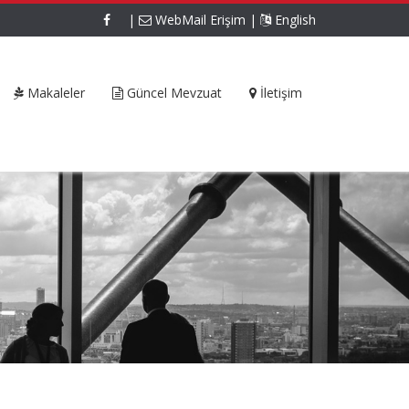
|
WebMail Erişim
|
English
Makaleler
Güncel Mevzuat
İletişim