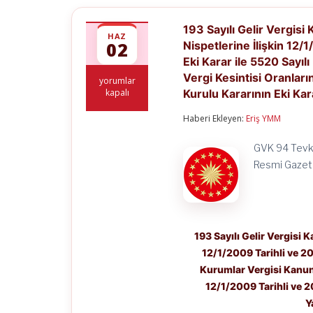
193 Sayılı Gelir Vergi
HAZ
02
Nispetlerine İlişkin 12/
Eki Karar ile 5520 Sayı
Vergi Kesintisi Oranları
193
yorumlar
Sayılı
kapalı
Kurulu Kararının Eki Ka
Gelir
Vergisi
Haberi Ekleyen:
Eriş YMM
Kanununun
94
GVK 94 Tevkif
üncü
Maddesinde
Resmi Gazete
Yer
Alan
Tevkifat
Nispetlerine
İlişkin
12/1/2009
193 Sayılı Gelir Vergisi
Tarihli
12/1/2009 Tarihli ve 20
ve
Kurumlar Vergisi Kanunu
2009/14592
Sayılı
12/1/2009 Tarihli ve 2
Bakanlar
Y
Kurulu