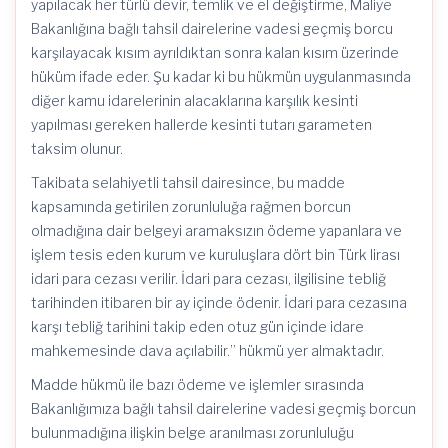
yapılacak her türlü devir, temlik ve el değiştirme, Maliye
Bakanlığına bağlı tahsil dairelerine vadesi geçmiş borcu
karşılayacak kısım ayrıldıktan sonra kalan kısım üzerinde
hüküm ifade eder. Şu kadar ki bu hükmün uygulanmasında
diğer kamu idarelerinin alacaklarına karşılık kesinti
yapılması gereken hallerde kesinti tutarı garameten
taksim olunur.
Takibata selahiyetli tahsil dairesince, bu madde
kapsamında getirilen zorunluluğa rağmen borcun
olmadığına dair belgeyi aramaksızın ödeme yapanlara ve
işlem tesis eden kurum ve kuruluşlara dört bin Türk lirası
idari para cezası verilir. İdari para cezası, ilgilisine tebliğ
tarihinden itibaren bir ay içinde ödenir. İdari para cezasına
karşı tebliğ tarihini takip eden otuz gün içinde idare
mahkemesinde dava açılabilir.” hükmü yer almaktadır.
Madde hükmü ile bazı ödeme ve işlemler sırasında
Bakanlığımıza bağlı tahsil dairelerine vadesi geçmiş borcun
bulunmadığına ilişkin belge aranılması zorunluluğu