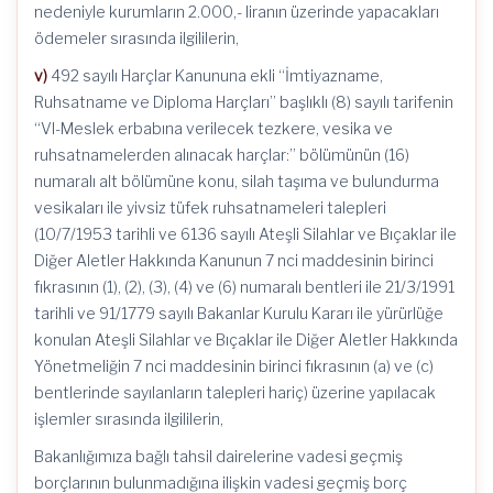
nedeniyle kurumların 2.000,- liranın üzerinde yapacakları
ödemeler sırasında ilgililerin,
v)
492 sayılı Harçlar Kanununa ekli “İmtiyazname,
Ruhsatname ve Diploma Harçları” başlıklı (8) sayılı tarifenin
“VI-Meslek erbabına verilecek tezkere, vesika ve
ruhsatnamelerden alınacak harçlar:” bölümünün (16)
numaralı alt bölümüne konu, silah taşıma ve bulundurma
vesikaları ile yivsiz tüfek ruhsatnameleri talepleri
(10/7/1953 tarihli ve 6136 sayılı Ateşli Silahlar ve Bıçaklar ile
Diğer Aletler Hakkında Kanunun 7 nci maddesinin birinci
fıkrasının (1), (2), (3), (4) ve (6) numaralı bentleri ile 21/3/1991
tarihli ve 91/1779 sayılı Bakanlar Kurulu Kararı ile yürürlüğe
konulan Ateşli Silahlar ve Bıçaklar ile Diğer Aletler Hakkında
Yönetmeliğin 7 nci maddesinin birinci fıkrasının (a) ve (c)
bentlerinde sayılanların talepleri hariç) üzerine yapılacak
işlemler sırasında ilgililerin,
Bakanlığımıza bağlı tahsil dairelerine vadesi geçmiş
borçlarının bulunmadığına ilişkin vadesi geçmiş borç