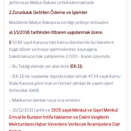
getirmeye Maliye Bakanı yetkili kılınmaktadır.
2.Zorunluluk Getirilen Ödeme ve İşlemler
Maddenin Maliye Bakanına verdiği yetkiye istinaden;
a) 1/1/2018 tarihinden itibaren uygulanmak üzere,
i)
5018 sayılı Kanuna tabi kamu idareleri ile bu idarelere
bağlı döner sermaye işletmelerinin, kaynağına
bakılmaksızın hak sahiplerine 2.000,- liranın üzerinde;
– Bu Tebliğ ekinde yer alan liste
(EK-11)
,
– (EK-11)’de sayılanlar dışında kalan ancak 4734 sayılı Kamu
İhale Kanuna göre mal ve hizmet alımları ile yapım işleri
(istisnalar dahil),
– Mahkeme ilamları veya icra emirleri,
– 26/12/1931 tarihli ve
1905 sayılı Menkul ve Gayri Menkul
Emval ile Bunların İntifa Haklarının ve Daimi Vergilerin
Mektumlarını Haber Verenlere Verilecek İkramiyelere Dair