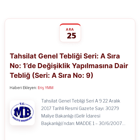
ARA
25
Tahsilat
yorumlar kapalı
Genel
Tahsilat Genel Tebliği Seri: A Sıra
Tebliği
Seri:
No: 1’de Değişiklik Yapılmasına Dair
A
Sıra
Tebliğ (Seri: A Sıra No: 9)
No:
1’de
Değişiklik
Haberi Ekleyen:
Eriş YMM
Yapılmasına
Dair
Tahsilat Genel Tebliği Seri A 9 22 Aralık
Tebliğ
2017 Tarihli Resmi Gazete Sayı: 30279
(Seri:
A
Maliye Bakanlığı (Gelir İdaresi
Sıra
Başkanlığı)’ndan: MADDE 1 – 30/6/2007…
No:
9)
için