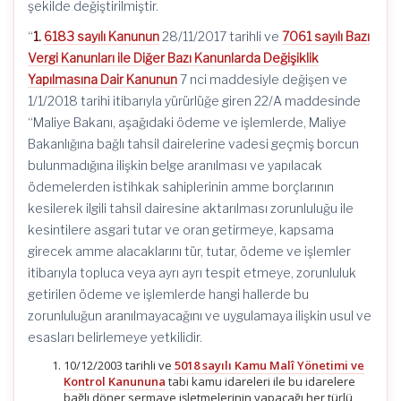
şekilde değiştirilmiştir.
“
1.
6183 sayılı Kanunun
28/11/2017 tarihli ve
7061 sayılı Bazı
Vergi Kanunları ile Diğer Bazı Kanunlarda Değişiklik
Yapılmasına Dair Kanunun
7 nci maddesiyle değişen ve
1/1/2018 tarihi itibarıyla yürürlüğe giren 22/A maddesinde
“Maliye Bakanı, aşağıdaki ödeme ve işlemlerde, Maliye
Bakanlığına bağlı tahsil dairelerine vadesi geçmiş borcun
bulunmadığına ilişkin belge aranılması ve yapılacak
ödemelerden istihkak sahiplerinin amme borçlarının
kesilerek ilgili tahsil dairesine aktarılması zorunluluğu ile
kesintilere asgari tutar ve oran getirmeye, kapsama
girecek amme alacaklarını tür, tutar, ödeme ve işlemler
itibarıyla topluca veya ayrı ayrı tespit etmeye, zorunluluk
getirilen ödeme ve işlemlerde hangi hallerde bu
zorunluluğun aranılmayacağını ve uygulamaya ilişkin usul ve
esasları belirlemeye yetkilidir.
10/12/2003 tarihli ve
5018 sayılı Kamu Malî Yönetimi ve
Kontrol Kanununa
tabi kamu idareleri ile bu idarelere
bağlı döner sermaye işletmelerinin yapacağı her türlü