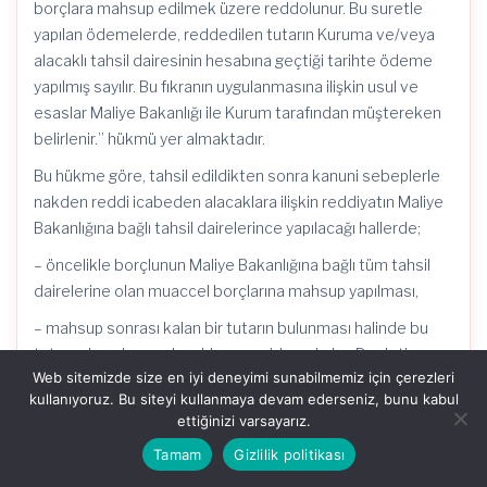
borçlara mahsup edilmek üzere reddolunur. Bu suretle
yapılan ödemelerde, reddedilen tutarın Kuruma ve/veya
alacaklı tahsil dairesinin hesabına geçtiği tarihte ödeme
yapılmış sayılır. Bu fıkranın uygulanmasına ilişkin usul ve
esaslar Maliye Bakanlığı ile Kurum tarafından müştereken
belirlenir.” hükmü yer almaktadır.
Bu hükme göre, tahsil edildikten sonra kanuni sebeplerle
nakden reddi icabeden alacaklara ilişkin reddiyatın Maliye
Bakanlığına bağlı tahsil dairelerince yapılacağı hallerde;
– öncelikle borçlunun Maliye Bakanlığına bağlı tüm tahsil
dairelerine olan muaccel borçlarına mahsup yapılması,
– mahsup sonrası kalan bir tutarın bulunması halinde bu
tutarın, borçlunun alacaklı amme idaresi olan Devletin
Web sitemizde size en iyi deneyimi sunabilmemiz için çerezleri
gümrük mevzuatından doğan amme alacaklarını takiple
kullanıyoruz. Bu siteyi kullanmaya devam ederseniz, bunu kabul
görevli Gümrük ve Ticaret Bakanlığına bağlı tahsil
ettiğinizi varsayarız.
dairelerine bulunan muaccel borçlarına mahsup edilmesi,
Tamam
Gizlilik politikası
– bu mahsup sonrasında da iadesi gereken bir tutarın