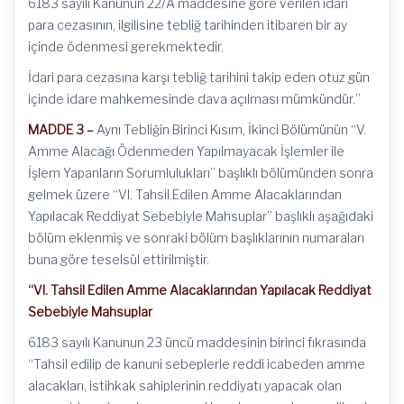
6183 sayılı Kanunun 22/A maddesine göre verilen idari
para cezasının, ilgilisine tebliğ tarihinden itibaren bir ay
içinde ödenmesi gerekmektedir.
İdari para cezasına karşı tebliğ tarihini takip eden otuz gün
içinde idare mahkemesinde dava açılması mümkündür.”
MADDE 3 –
Aynı Tebliğin Birinci Kısım, İkinci Bölümünün “V.
Amme Alacağı Ödenmeden Yapılmayacak İşlemler ile
İşlem Yapanların Sorumlulukları” başlıklı bölümünden sonra
gelmek üzere “VI. Tahsil Edilen Amme Alacaklarından
Yapılacak Reddiyat Sebebiyle Mahsuplar” başlıklı aşağıdaki
bölüm eklenmiş ve sonraki bölüm başlıklarının numaraları
buna göre teselsül ettirilmiştir.
“VI. Tahsil Edilen Amme Alacaklarından Yapılacak Reddiyat
Sebebiyle Mahsuplar
6183 sayılı Kanunun 23 üncü maddesinin birinci fıkrasında
“Tahsil edilip de kanuni sebeplerle reddi icabeden amme
alacakları, istihkak sahiplerinin reddiyatı yapacak olan