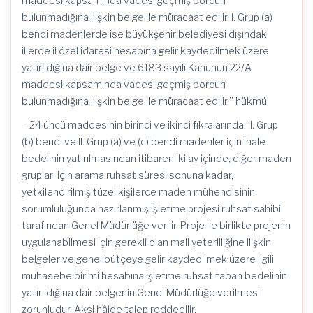
maddesi kapsamında vadesi geçmiş borcun
bulunmadığına ilişkin belge ile müracaat edilir. I. Grup (a)
bendi madenlerde ise büyükşehir belediyesi dışındaki
illerde il özel idaresi hesabına gelir kaydedilmek üzere
yatırıldığına dair belge ve 6183 sayılı Kanunun 22/A
maddesi kapsamında vadesi geçmiş borcun
bulunmadığına ilişkin belge ile müracaat edilir.” hükmü,
– 24 üncü maddesinin birinci ve ikinci fıkralarında “I. Grup
(b) bendi ve II. Grup (a) ve (c) bendi madenler için ihale
bedelinin yatırılmasından itibaren iki ay içinde, diğer maden
grupları için arama ruhsat süresi sonuna kadar,
yetkilendirilmiş tüzel kişilerce maden mühendisinin
sorumluluğunda hazırlanmış işletme projesi ruhsat sahibi
tarafından Genel Müdürlüğe verilir. Proje ile birlikte projenin
uygulanabilmesi için gerekli olan mali yeterliliğine ilişkin
belgeler ve genel bütçeye gelir kaydedilmek üzere ilgili
muhasebe birimi hesabına işletme ruhsat taban bedelinin
yatırıldığına dair belgenin Genel Müdürlüğe verilmesi
zorunludur. Aksi hâlde talep reddedilir.