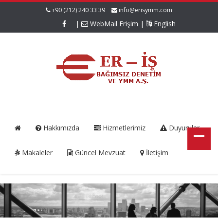
+90 (212) 240 33 39
info@erisymm.com
|
WebMail Erişim
|
English
Hakkımızda
Hizmetlerimiz
Duyurular
Makaleler
Güncel Mevzuat
İletişim