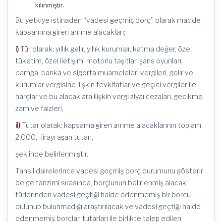
kılınmıştır.
Bu yetkiye istinaden “vadesi geçmiş borç” olarak madde
kapsamına giren amme alacakları;
i)
Tür olarak; yıllık gelir, yıllık kurumlar, katma değer, özel
tüketim, özel iletişim, motorlu taşıtlar, şans oyunları,
damga, banka ve sigorta muameleleri vergileri, gelir ve
kurumlar vergisine ilişkin tevkifatlar ve geçici vergiler ile
harçlar ve bu alacaklara ilişkin vergi ziyaı cezaları, gecikme
zam ve faizleri,
ii)
Tutar olarak; kapsama giren amme alacaklarının toplam
2.000,- lirayı aşan tutarı,
şeklinde belirlenmiştir.
Tahsil dairelerince vadesi geçmiş borç durumunu gösterir
belge tanzimi sırasında, borçlunun belirlenmiş alacak
türlerinden vadesi geçtiği halde ödenmemiş bir borcu
bulunup bulunmadığı araştırılacak ve vadesi geçtiği halde
ödenmemiş borçlar, tutarları ile birlikte talep edilen