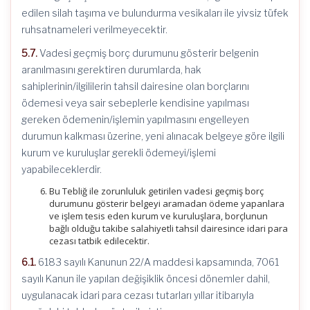
edilen silah taşıma ve bulundurma vesikaları ile yivsiz tüfek
ruhsatnameleri verilmeyecektir.
5.7.
Vadesi geçmiş borç durumunu gösterir belgenin
aranılmasını gerektiren durumlarda, hak
sahiplerinin/ilgililerin tahsil dairesine olan borçlarını
ödemesi veya sair sebeplerle kendisine yapılması
gereken ödemenin/işlemin yapılmasını engelleyen
durumun kalkması üzerine, yeni alınacak belgeye göre ilgili
kurum ve kuruluşlar gerekli ödemeyi/işlemi
yapabileceklerdir.
Bu Tebliğ ile zorunluluk getirilen vadesi geçmiş borç
durumunu gösterir belgeyi aramadan ödeme yapanlara
ve işlem tesis eden kurum ve kuruluşlara, borçlunun
bağlı olduğu takibe salahiyetli tahsil dairesince idari para
cezası tatbik edilecektir.
6.1.
6183 sayılı Kanunun 22/A maddesi kapsamında, 7061
sayılı Kanun ile yapılan değişiklik öncesi dönemler dahil,
uygulanacak idari para cezası tutarları yıllar itibarıyla