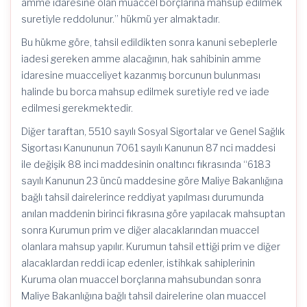
amme idaresine olan muaccel borçlarına mahsup edilmek
suretiyle reddolunur.” hükmü yer almaktadır.
Bu hükme göre, tahsil edildikten sonra kanuni sebeplerle
iadesi gereken amme alacağının, hak sahibinin amme
idaresine muacceliyet kazanmış borcunun bulunması
halinde bu borca mahsup edilmek suretiyle red ve iade
edilmesi gerekmektedir.
Diğer taraftan, 5510 sayılı Sosyal Sigortalar ve Genel Sağlık
Sigortası Kanununun 7061 sayılı Kanunun 87 nci maddesi
ile değişik 88 inci maddesinin onaltıncı fıkrasında “6183
sayılı Kanunun 23 üncü maddesine göre Maliye Bakanlığına
bağlı tahsil dairelerince reddiyat yapılması durumunda
anılan maddenin birinci fıkrasına göre yapılacak mahsuptan
sonra Kurumun prim ve diğer alacaklarından muaccel
olanlara mahsup yapılır. Kurumun tahsil ettiği prim ve diğer
alacaklardan reddi icap edenler, istihkak sahiplerinin
Kuruma olan muaccel borçlarına mahsubundan sonra
Maliye Bakanlığına bağlı tahsil dairelerine olan muaccel