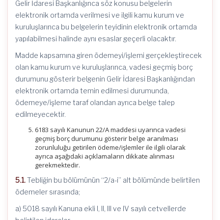
Gelir İdaresi Başkanlığınca söz konusu belgelerin
elektronik ortamda verilmesi ve ilgili kamu kurum ve
kuruluşlarınca bu belgelerin teyidinin elektronik ortamda
yapılabilmesi halinde aynı esaslar geçerli olacaktır.
Madde kapsamına giren ödemeyi/işlemi gerçekleştirecek
olan kamu kurum ve kuruluşlarınca, vadesi geçmiş borç
durumunu gösterir belgenin Gelir İdaresi Başkanlığından
elektronik ortamda temin edilmesi durumunda,
ödemeye/işleme taraf olandan ayrıca belge talep
edilmeyecektir.
6183 sayılı Kanunun 22/A maddesi uyarınca vadesi
geçmiş borç durumunu gösterir belge aranılması
zorunluluğu getirilen ödeme/işlemler ile ilgili olarak
ayrıca aşağıdaki açıklamaların dikkate alınması
gerekmektedir.
5.1.
Tebliğin bu bölümünün “2/a-i” alt bölümünde belirtilen
ödemeler sırasında;
a) 5018 sayılı Kanuna ekli I, II, III ve IV sayılı cetvellerde