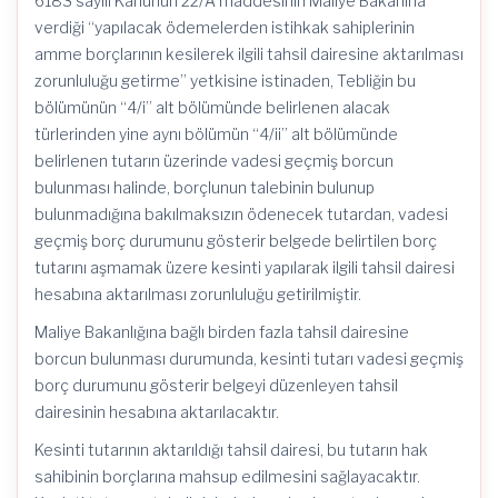
6183 sayılı Kanunun 22/A maddesinin Maliye Bakanına
verdiği “yapılacak ödemelerden istihkak sahiplerinin
amme borçlarının kesilerek ilgili tahsil dairesine aktarılması
zorunluluğu getirme” yetkisine istinaden, Tebliğin bu
bölümünün “4/i” alt bölümünde belirlenen alacak
türlerinden yine aynı bölümün “4/ii” alt bölümünde
belirlenen tutarın üzerinde vadesi geçmiş borcun
bulunması halinde, borçlunun talebinin bulunup
bulunmadığına bakılmaksızın ödenecek tutardan, vadesi
geçmiş borç durumunu gösterir belgede belirtilen borç
tutarını aşmamak üzere kesinti yapılarak ilgili tahsil dairesi
hesabına aktarılması zorunluluğu getirilmiştir.
Maliye Bakanlığına bağlı birden fazla tahsil dairesine
borcun bulunması durumunda, kesinti tutarı vadesi geçmiş
borç durumunu gösterir belgeyi düzenleyen tahsil
dairesinin hesabına aktarılacaktır.
Kesinti tutarının aktarıldığı tahsil dairesi, bu tutarın hak
sahibinin borçlarına mahsup edilmesini sağlayacaktır.