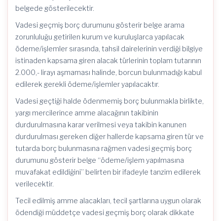
belgede gösterilecektir.
Vadesi geçmiş borç durumunu gösterir belge arama
zorunluluğu getirilen kurum ve kuruluşlarca yapılacak
ödeme/işlemler sırasında, tahsil dairelerinin verdiği bilgiye
istinaden kapsama giren alacak türlerinin toplam tutarının
2.000,- lirayı aşmaması halinde, borcun bulunmadığı kabul
edilerek gerekli ödeme/işlemler yapılacaktır.
Vadesi geçtiği halde ödenmemiş borç bulunmakla birlikte,
yargı mercilerince amme alacağının takibinin
durdurulmasına karar verilmesi veya takibin kanunen
durdurulması gereken diğer hallerde kapsama giren tür ve
tutarda borç bulunmasına rağmen vadesi geçmiş borç
durumunu gösterir belge “ödeme/işlem yapılmasına
muvafakat edildiğini” belirten bir ifadeyle tanzim edilerek
verilecektir.
Tecil edilmiş amme alacakları, tecil şartlarına uygun olarak
ödendiği müddetçe vadesi geçmiş borç olarak dikkate