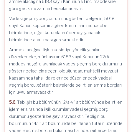
amme alacağına 6183 sayılı Kanunun 51 inci maddesine
göre gecikme zammı hesaplanacaktır.
Vadesi geçmiş borç durumunu gösterir belgenin; 5018
sayılı Kanun kapsamına giren kurumların muhasebe
birimlerince, diğer kurumların ödemeyi yapacak
birimlerince aranılması gerekmektedir.
Amme alacağına ilişkin kesintiye yönelik yapılan
düzenlemeler, münhasıran 6183 sayılı Kanunun 22/A
maddesine göre aranılacak vadesi geçmiş borç durumunu
gösterir belge için geçerli olduğundan, muhtelif mevzuat
kapsamında tahsil dairelerince düzenlenecek vadesi
geçmiş borcu gösterir belgelerde belirtilen amme borçları
için uygulanmayacaktır.
5.6.
Tebliğin bu bölümünün “2/a-v” alt bölümünde belirtilen
işlemler sırasında ilgili kurumlar vadesi geçmiş borç
durumunu gösterir belgeyi arayacaktır. Tebliğin bu
bölümünün “4/ii” alt bölümünde belirlenen tutarın üzerinde
vadesi geçmiş borcun bulunması halinde, ilgililerce talep