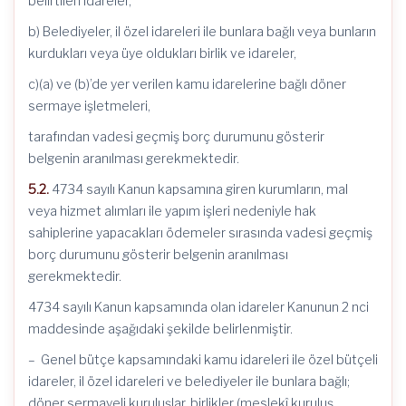
belirtilen idareler,
b) Belediyeler, il özel idareleri ile bunlara bağlı veya bunların
kurdukları veya üye oldukları birlik ve idareler,
c)(a) ve (b)’de yer verilen kamu idarelerine bağlı döner
sermaye işletmeleri,
tarafından vadesi geçmiş borç durumunu gösterir
belgenin aranılması gerekmektedir.
5.2.
4734 sayılı Kanun kapsamına giren kurumların, mal
veya hizmet alımları ile yapım işleri nedeniyle hak
sahiplerine yapacakları ödemeler sırasında vadesi geçmiş
borç durumunu gösterir belgenin aranılması
gerekmektedir.
4734 sayılı Kanun kapsamında olan idareler Kanunun 2 nci
maddesinde aşağıdaki şekilde belirlenmiştir.
– Genel bütçe kapsamındaki kamu idareleri ile özel bütçeli
idareler, il özel idareleri ve belediyeler ile bunlara bağlı;
döner sermayeli kuruluşlar, birlikler (meslekî kuruluş