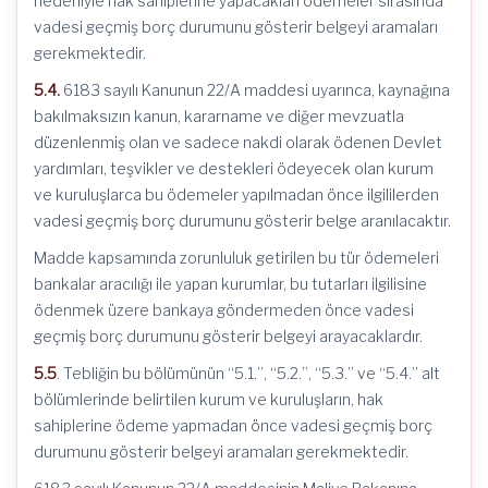
nedeniyle hak sahiplerine yapacakları ödemeler sırasında
vadesi geçmiş borç durumunu gösterir belgeyi aramaları
gerekmektedir.
5.4.
6183 sayılı Kanunun 22/A maddesi uyarınca, kaynağına
bakılmaksızın kanun, kararname ve diğer mevzuatla
düzenlenmiş olan ve sadece nakdi olarak ödenen Devlet
yardımları, teşvikler ve destekleri ödeyecek olan kurum
ve kuruluşlarca bu ödemeler yapılmadan önce ilgililerden
vadesi geçmiş borç durumunu gösterir belge aranılacaktır.
Madde kapsamında zorunluluk getirilen bu tür ödemeleri
bankalar aracılığı ile yapan kurumlar, bu tutarları ilgilisine
ödenmek üzere bankaya göndermeden önce vadesi
geçmiş borç durumunu gösterir belgeyi arayacaklardır.
5.5
. Tebliğin bu bölümünün “5.1.”, “5.2.”, “5.3.” ve “5.4.” alt
bölümlerinde belirtilen kurum ve kuruluşların, hak
sahiplerine ödeme yapmadan önce vadesi geçmiş borç
durumunu gösterir belgeyi aramaları gerekmektedir.