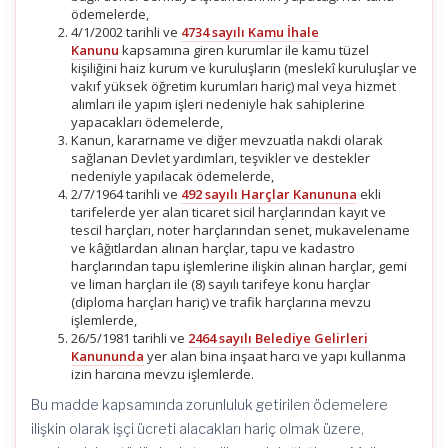
ödemelerde,
4/1/2002 tarihli ve
4734 sayılı Kamu İhale
Kanunu
kapsamına giren kurumlar ile kamu tüzel
kişiliğini haiz kurum ve kuruluşların (meslekî kuruluşlar ve
vakıf yüksek öğretim kurumları hariç) mal veya hizmet
alımları ile yapım işleri nedeniyle hak sahiplerine
yapacakları ödemelerde,
Kanun, kararname ve diğer mevzuatla nakdi olarak
sağlanan Devlet yardımları, teşvikler ve destekler
nedeniyle yapılacak ödemelerde,
2/7/1964 tarihli ve
492 sayılı Harçlar Kanununa
ekli
tarifelerde yer alan ticaret sicil harçlarından kayıt ve
tescil harçları, noter harçlarından senet, mukavelename
ve kâğıtlardan alınan harçlar, tapu ve kadastro
harçlarından tapu işlemlerine ilişkin alınan harçlar, gemi
ve liman harçları ile (8) sayılı tarifeye konu harçlar
(diploma harçları hariç) ve trafik harçlarına mevzu
işlemlerde,
26/5/1981 tarihli ve
2464 sayılı Belediye Gelirleri
Kanununda
yer alan bina inşaat harcı ve yapı kullanma
izin harcına mevzu işlemlerde.
Bu madde kapsamında zorunluluk getirilen ödemelere
ilişkin olarak işçi ücreti alacakları hariç olmak üzere,