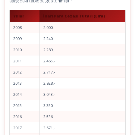
aşağıdaki tabloda gösterilmiştir.
Yıllar
İdari Para Cezası Tutarı (Lira)
2008
2.000,-
2009
2.240,-
2010
2.289,-
2011
2.465,-
2012
2.717,-
2013
2.928,-
2014
3.043,-
2015
3.350,-
2016
3.536,-
2017
3.671,-