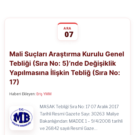
ARA
07
Mali
yorumlar kapalı
Suçları
Mali Suçları Araştırma Kurulu Genel
Araştırma
Kurulu
Tebliği (Sıra No: 5)’nde Değişiklik
Genel
Tebliği
Yapılmasına İlişkin Tebliğ (Sıra No:
(Sıra
No:
17)
5)’nde
Değişiklik
Haberi Ekleyen:
Eriş YMM
Yapılmasına
İlişkin
Tebliğ
MASAK Tebliği Sıra No: 17 07 Aralık 2017
(Sıra
Tarihli Resmi Gazete Sayı: 30263 Maliye
No:
17)
Bakanlığından: MADDE 1 – 9/4/2008 tarihli
için
ve 26842 sayılı Resmî Gaze…