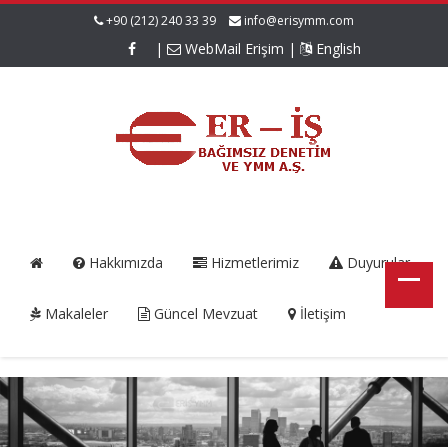
+90 (212) 240 33 39
info@erisymm.com
|
WebMail Erişim
|
English
Hakkımızda
Hizmetlerimiz
Duyurular
Makaleler
Güncel Mevzuat
İletişim