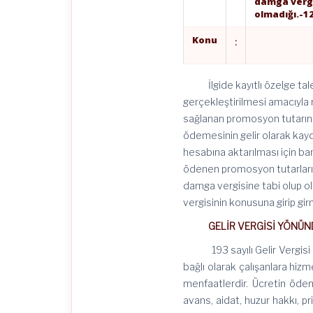
damga vergi
olmadığı.
-1
Konu
:
İlgide kayıtlı özelge talep
gerçekleştirilmesi amacıyla
sağlanan promosyon tutarının
ödemesinin gelir olarak kayd
hesabına aktarılması için ba
ödenen promosyon tutarları 
damga vergisine tabi olup o
vergisinin konusuna girip gi
GELİR VERGİSİ YÖNÜN
193 sayılı Gelir Vergisi Ka
bağlı olarak çalışanlara hizme
menfaatlerdir. Ücretin öden
avans, aidat, huzur hakkı, p