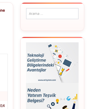
ine
014