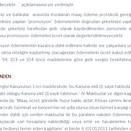
ecektir…” açıklamasına yer verilmiştir.
e bankalar arasında imzalanan maaş ödeme protokolü gereğ
linize yapılan “promosyon” ödemelerinin doğrudan şirketinize yapı
de şirketiniz tarafından gelir olarak kaydedilmeden personele 
nusu promosyon ödemeleri ücret olarak değerlendirilmeyecektir.
emelerinin kazanca dahil edilmesi halinde ise çalışanlara ya
ma niteliğini kaybetmiş olacağından ödemelerin ücret kabul edi
, 94, 103 ve 104 üncü maddelerine göre gelir vergisi tevkifatına
NDEN
Kanununun 1 nci maddesinde, bu Kanuna ekli (1) sayılı tabloda y
bi olduğu; Kanuna ekli (1) sayılı tablonun ” IV. Makbuzlar ve diğer kağ
ında da, “Maaş, ücret, gündelik, huzur hakkı, aidat, ihtisas zammı, ikr
ırah, tazminat ve benzeri her ne adla olursa olsun hizmet karşılığı a
nler dahil) için verilen makbuzlar ile bu paraların nakden ödenme
 açılacak cari hesaplara nakledildiği veya emir ve havalelerine t
a tediyeyi temin eden kağıtların” ın binde 6 (01.01.2013 tarihinden 