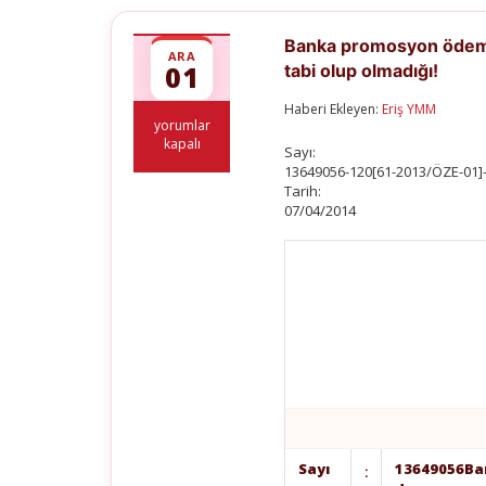
Banka promosyon ödemes
ARA
01
tabi olup olmadığı!
Haberi Ekleyen:
Eriş YMM
Banka
yorumlar
promosyon
kapalı
Sayı:
ödemesinin
13649056-120[61-2013/ÖZE-01]
gelir
Tarih:
vergisi,
07/04/2014
damga
vergisi
ve
katma
değer
vergisine
tabi
olup
olmadığı!
için
Sayı
13649056
Ba
: