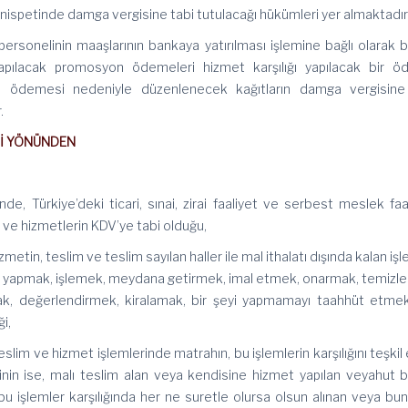
nispetinde damga vergisine tabi tutulacağı hükümleri yer almaktadır
linin maaşlarının bankaya yatırılması işlemine bağlı olarak 
yapılacak promosyon ödemeleri hizmet karşılığı yapılacak bir 
 ödemesi nedeniyle düzenlenecek kağıtların damga vergisine
.
 YÖNÜNDEN
iye’deki ticari, sınai, zirai faaliyet ve serbest meslek faal
 ve hizmetlerin KDV’ye tabi olduğu,
 teslim ve teslim sayılan haller ile mal ithalatı dışında kalan işl
şeyi yapmak, işlemek, meydana getirmek, imal etmek, onarmak, temizl
k, değerlendirmek, kiralamak, bir şeyi yapmamayı taahhüt etmek
i,
ve hizmet işlemlerinde matrahın, bu işlemlerin karşılığını teşkil
nin ise, malı teslim alan veya kendisine hizmet yapılan veyahut b
 işlemler karşılığında her ne suretle olursa olsun alınan veya bun