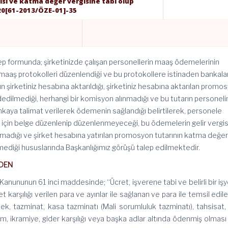
si ve katma değer vergisine tabi olup
20[61-2013/ÖZE-01]-35
 formunda; şirketinizde çalışan personellerin maaş ödemelerinin
 maaş protokolleri düzenlendiği ve bu protokollere istinaden bankal
 şirketiniz hesabına aktarıldığı, şirketiniz hesabına aktarılan promo
edilmediği, herhangi bir komisyon alınmadığı ve bu tutarın personeli
nkaya talimat verilerek ödemenin sağlandığı belirtilerek, personele
için belge düzenlenip düzenlenmeyeceği, bu ödemelerin gelir vergis
lmadığı ve şirket hesabına yatırılan promosyon tutarının katma değe
rmediği hususlarında Başkanlığımız görüşü talep edilmektedir.
DEN
nununun 61 inci maddesinde; “Ücret, işverene tabi ve belirli bir işy
t karşılığı verilen para ve ayınlar ile sağlanan ve para ile temsil edil
ek, tazminat, kasa tazminatı (Mali sorumluluk tazminatı), tahsisat,
rim, ikramiye, gider karşılığı veya başka adlar altında ödenmiş olmas