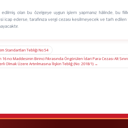
in edilmiş olan bu özelgeye uygun işlem yapmanız hâlinde, bu fiille
esi icap ederse, tarafınıza vergi cezası kesilmeyecek ve tarh edilen 
ayacaktır.
im Standartları Tebliği No:54
6 ncı Maddesinin Birinci Fıkrasında Öngörülen İdari Para Cezası Alt Sınır
li Olmak Üzere Artırılmasına İlişkin Tebliğ (No: 2018/1)
→