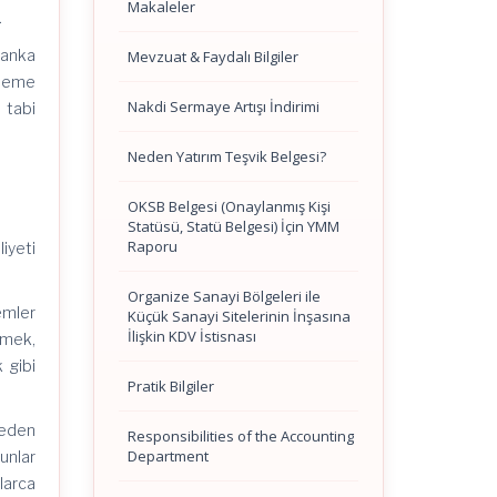
Makaleler
.
banka
Mevzuat & Faydalı Bilgiler
ödeme
Nakdi Sermaye Artışı İndirimi
 tabi
Neden Yatırım Teşvik Belgesi?
OKSB Belgesi (Onaylanmış Kişi
Statüsü, Statü Belgesi) İçin YMM
Raporu
iyeti
Organize Sanayi Bölgeleri ile
emler
Küçük Sanayi Sitelerinin İnşasına
İlişkin KDV İstisnası
emek,
 gibi
Pratik Bilgiler
 eden
Responsibilities of the Accounting
Department
unlar
larca