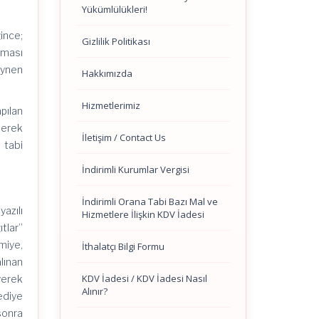
Yükümlülükleri!
ince;
Gizlilik Politikası
lması
aynen
Hakkımızda
Hizmetlerimiz
pılan
lerek
İletişim / Contact Us
 tabi
İndirimli Kurumlar Vergisi
İndirimli Orana Tabi Bazı Mal ve
azılı
Hizmetlere İlişkin KDV İadesi
ıtlar”
amiye,
İthalatçı Bilgi Formu
lınan
KDV İadesi / KDV İadesi Nasıl
yerek
Alınır?
ediye
sonra