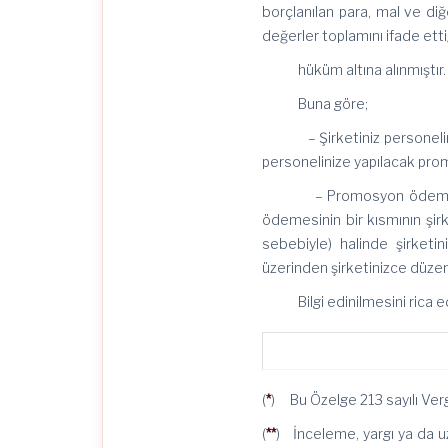
borçlanılan para, mal ve di
değerler toplamını ifade etti
hüküm altına alınmıştır.
Buna göre;
– Şirketiniz personelinin 
personelinize yapılacak pr
– Promosyon ödemeleri ü
ödemesinin bir kısmının şir
sebebiyle) halinde şirket
üzerinden şirketinizce düz
Bilgi edinilmesini rica e
(
*
) Bu Özelge 213 sayılı Ver
(
**
) İnceleme, yargı ya da uz