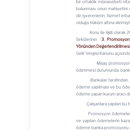
bir ortaklık münasebeti nite
bulunması onun mahiyetini 
de işverenlerin, hizmet erbab
olduğu hüküm altına alınmıştı
Konu ile ilgili olarak 20/1
Sirkülerinin “
3. Promosyon 
Yönünden Değerlendirilmes
Gelir Vergisi Kanunu açısınd
-Maaş promosyonlarının 
ödenmesi durumunda, banka il
-Bankalar tarafından, ver
ödeme yapılması ve bu ödeme
ödeme yapan kurum aracı d
Çalışanlara yapılan bu tür
Promosyon ödemelerinin ba
ve yapılan ödemelerin kazan
ödeme banka promosyonu olma