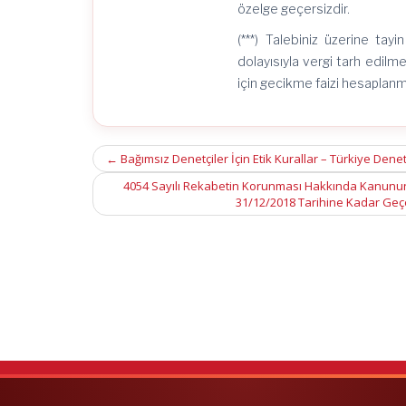
özelge geçersizdir.
(***) Talebiniz üzerine tay
dolayısıyla vergi tarh edilm
için gecikme faizi hesaplanm
Post
←
Bağımsız Denetçiler İçin Etik Kurallar – Türkiye Denet
navigation
4054 Sayılı Rekabetin Korunması Hakkında Kanunun 1
31/12/2018 Tarihine Kadar Geçer