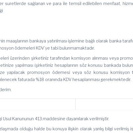
ğer suretlerde sağlanan ve para ile temsil edilebilen menfaat, hizm
ği
maaşlarının bankaya yatırılması işlemine bağlı olarak banka taraf
omosyon ödemeleri KDV’ye tabi bulunmamaktadır.
zerinden şirketiniz tarafından komisyon alınması veya prom
ketinize yapılması (şirketiniz hesaplarının söz konusu bankada bulu
inize yapılacak promosyon ödemesi veya söz konusu komisyon t
enlenecek faturada %18 oranında KDV hesaplanması gerekmektedir.
derim.
gi Usul Kanununun 413.maddesine dayanılarak verilmiştir.
laşmada olduğu halde bu konuya ilişkin olarak yanlış bilgi verilmiş i