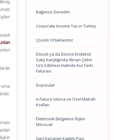
dilmiş
sinde
Bağımsız Denetim
işiler
Corporate Income Tax in Turkey
ayılı
Çözüm Ortaklarımız
nları
eleri
Dövizli ya da Dövize Endeksli
Satış Karşılığında Alınan Çekin
Ciro Edilmesi Halinde Kur Farkı
larak
Faturası
Duyurular
uruma
inde,
e-Fatura İstisna ve Özel Matrah
Kodları
Elektronik Belgelere İlişkin
lması
Mevzuat
pılan
işkin
Geri Kazanım Katılım Payı