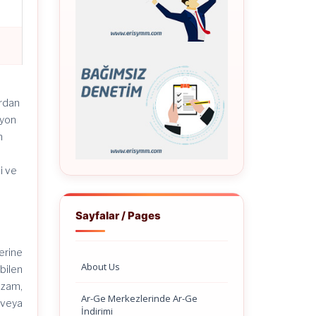
ardan
syon
n
i ve
r
Sayfalar / Pages
erine
About Us
ebilen
 zam,
Ar-Ge Merkezlerinde Ar-Ge
ı veya
İndirimi