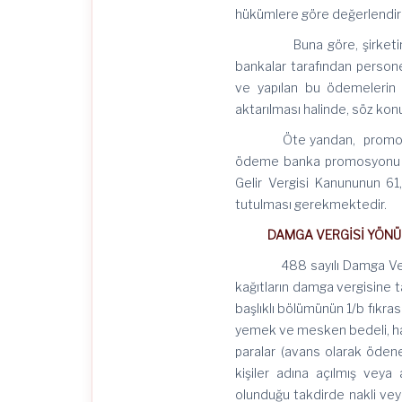
hükümlere göre değerlendiril
Buna göre, şirketiniz v
bankalar tarafından persone
ve yapılan bu ödemelerin 
aktarılması halinde, söz ko
Öte yandan, promosyon öd
ödeme banka promosyonu ol
Gelir Vergisi Kanununun 61
tutulması gerekmektedir.
DAMGA VERGİSİ YÖNÜ
488 sayılı Damga Vergisi 
kağıtların damga vergisine ta
başlıklı bölümünün 1/b fıkras
yemek ve mesken bedeli, harc
paralar (avans olarak ödene
kişiler adına açılmış veya
olunduğu takdirde nakli vey