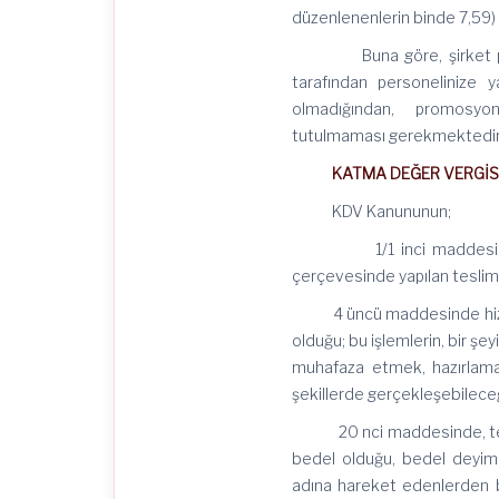
düzenlenenlerin binde 7,59) 
Buna göre, şirket persone
tarafından personelinize 
olmadığından, promosyon
tutulmaması gerekmektedir
KATMA DEĞER VERGİSİ
KDV Kanununun;
1/1 inci maddesinde, Türk
çerçevesinde yapılan teslim
4 üncü maddesinde hizmetin,
olduğu; bu işlemlerin, bir 
muhafaza etmek, hazırlama
şekillerde gerçekleşebileceğ
20 nci maddesinde, teslim 
bedel olduğu, bedel deyimi
adına hareket edenlerden bu