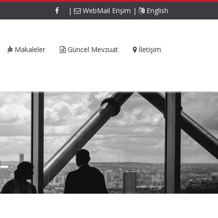
|
WebMail Erişim
|
English
Makaleler
Güncel Mevzuat
İletişim