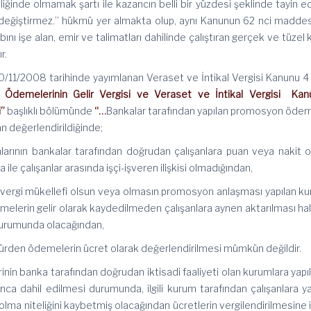
liğinde olmamak şartı ile kazancın belli bir yüzdesi şeklinde tayin e
değiştirmez.” hükmü yer almakta olup, aynı Kanunun 62 nci madde
ını işe alan, emir ve talimatları dahilinde çalıştıran gerçek ve tüzel k
r.
1/2008 tarihinde yayımlanan Veraset ve İntikal Vergisi Kanunu 4 s
Ödemelerinin Gelir Vergisi ve Veraset ve İntikal Vergisi Kanu
i”
başlıklı bölümünde
“…
Bankalar tarafından yapılan promosyon ödem
an değerlendirildiğinde;
bankalar tarafından doğrudan çalışanlara puan veya nakit o
e çalışanlar arasında işçi-işveren ilişkisi olmadığından,
gi mükellefi olsun veya olmasın promosyon anlaşması yapılan k
lerin gelir olarak kaydedilmeden çalışanlara aynen aktarılması hal
urumunda olacağından,
den ödemelerin ücret olarak değerlendirilmesi mümkün değildir.
nka tarafından doğrudan iktisadi faaliyeti olan kurumlara yapı
ca dahil edilmesi durumunda, ilgili kurum tarafından çalışanlara ya
 niteliğini kaybetmiş olacağından ücretlerin vergilendirilmesine il