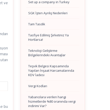
Set up a company in Turkey
et ve
SGK İşten Ayrılış Nedenleri
Tam Tasdik
ından
Tasfiye Edilmiş Şirketiniz Ya
Hortlarsa!
osyon
Teknoloji Geliştirme
nması
Bölgelerindeki Avantajlar
utarı
Teşvik Belgesi Kapsamında
Yapılan İnşaat Harcamalarında
KDV İadesi
Vergi Kodları
Yabancılara verilen hangi
hizmetlerde %80 oranında vergi
indirimi Var?
se bu