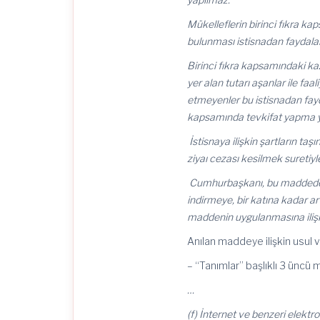
Mükelleflerin birinci fıkra k
bulunması istisnadan faydalan
Birinci fıkra kapsamındaki ka
yer alan tutarı aşanlar ile faali
etmeyenler bu istisnadan fay
kapsamında tevkifat yapma 
İstisnaya ilişkin şartların ta
ziyaı cezası kesilmek suretiyle
Cumhurbaşkanı, bu maddede yer 
indirmeye, bir katına kadar a
maddenin uygulanmasına ilişkin
Anılan maddeye ilişkin usul v
– “Tanımlar” başlıklı 3 üncü
…
(f) İnternet ve benzeri elektr