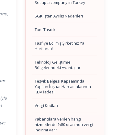
Set up a company in Turkey
irme,
SGK İşten Ayrılış Nedenleri
Tam Tasdik
Tasfiye Edilmiş Şirketiniz Ya
Hortlarsa!
Teknoloji Geliştirme
Bölgelerindeki Avantajlar
üşme
Teşvik Belgesi Kapsamında
Yapılan İnşaat Harcamalarında
KDV İadesi
iyle
Vergi Kodları
üm
Yabancılara verilen hangi
ynı
hizmetlerde %80 oranında vergi
indirimi Var?