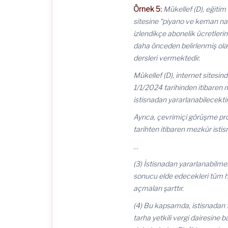
Örnek 5:
Mükellef (D), eğitim 
sitesine “piyano ve keman nas
izlendikçe abonelik ücretleri
daha önceden belirlenmiş ola
dersleri vermektedir.
Mükellef (D), internet sitesind
1/1/2024 tarihinden itibaren
istisnadan yararlanabilecektir
Ayrıca, çevrimiçi görüşme pro
tarihten itibaren mezkûr isti
…
(3) İstisnadan yararlanabilmek i
sonucu elde edecekleri tüm ha
açmaları şarttır.
(4) Bu kapsamda, istisnadan 
tarha yetkili vergi dairesine b