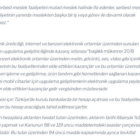
erbest meslek faaliyetini mutad meslek halinde ifa edenler, serbest me
liyetinin yanında meslekten başka bir iş veya görev ile devamlı olarak
mez.”
rik üreticiliği, internet ve benzeri elektronik ortamlar üzerinden sunulan
in uygulama geliştiriciliğinde kazanç istisnası”
başlıklı mükerrer 20/B
nzeri elektronik ortamlar üzerinden metin, görüntü, ses, video gibi içerik
lerinin bu faaliyetlerinden elde ettikleri kazançlar ve bu ortamlar üzerin
 veri işleme ve geliştirme, ürün tanıtımı gibi hizmetlerden sağlanan kazan
 gibi mobil cihazlar için uygulama geliştirenlerin elektronik uygulama payl
n elde ettikleri kazançlar gelir vergisinden müstesnadır.
si için Türkiye’de kurulu bankalarda bir hesap açılması ve bu faaliyetle
n bu hesap aracılığıyla tahsil edilmesi şarttır.
esaplara aktarılan hasılat tutarı üzerinden, aktarım tarihi itibarıyla %
fatı yapmak ve Kanunun 98 ve 119 uncu maddelerindeki esaslar çerçeve
dür. Bu tutar üzerinden 94 üncü madde kapsamında ayrıca tevkifat