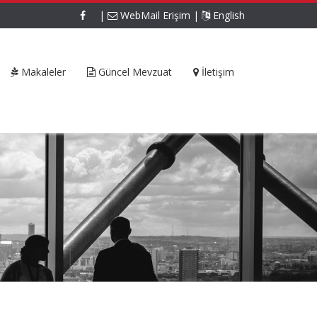
|
WebMail Erişim
|
English
Makaleler
Güncel Mevzuat
İletişim