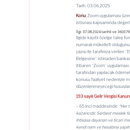
Tarih: 03.06.2025
Konu:
Zoom uygulaması üzerind
istisnası kapsamında değerl
İlgi: 07.08.2024 tarihli ve 3603
İlgide kayıtlı özelge talep 
numaralı mükellefi olduğunuz
yazısı ile tarafınıza verilen
Belgesine” istinaden bankada 
itibaren “Zoom” uygulaması 
tarafından yapılacak ödemele
konusu faaliyet nedeniyle mü
düzenlenmeyeceği hususlarınd
193 sayılı Gelir Vergisi Kanu
– 65 inci maddesinde;
“Her 
kazancıdır. Serbest meslek fa
ihtisasa dayanan ve ticari ma
kendi nam ve hesabına yapılm