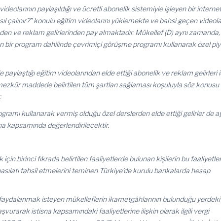
videolarının paylaşıldığı ve ücretli abonelik sistemiyle işleyen bir interne
ıl çalınır?” konulu eğitim videolarını yüklemekte ve bahsi geçen videola
nden ve reklam gelirlerinden pay almaktadır. Mükellef (D) aynı zamanda,
n bir program dahilinde çevrimiçi görüşme programı kullanarak özel pi
e paylaştığı eğitim videolarından elde ettiği abonelik ve reklam gelirleri i
 mezkûr maddede belirtilen tüm şartları sağlaması koşuluyla söz konusu
.
gramı kullanarak vermiş olduğu özel derslerden elde ettiği gelirler de a
sna kapsamında değerlendirilecektir.
çin birinci fıkrada belirtilen faaliyetlerde bulunan kişilerin bu faaliyetler
sılatı tahsil etmelerini teminen Türkiye’de kurulu bankalarda hesap
faydalanmak isteyen mükelleflerin ikametgâhlarının bulunduğu yerdeki
aşvurarak istisna kapsamındaki faaliyetlerine ilişkin olarak ilgili vergi