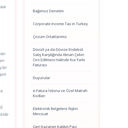
slek
Bağımsız Denetim
Corporate Income Tax in Turkey
Çözüm Ortaklarımız
Dövizli ya da Dövize Endeksli
ler
Satış Karşılığında Alınan Çekin
Ciro Edilmesi Halinde Kur Farkı
den
Faturası
çlar
aşım
Duyurular
e-Fatura İstisna ve Özel Matrah
re
Kodları
15
Elektronik Belgelere İlişkin
Mevzuat
sinde
Geri Kazanım Katılım Payı