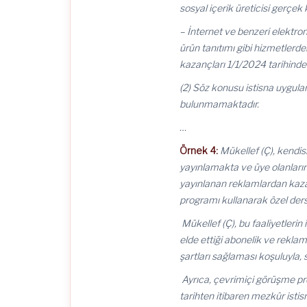
sosyal içerik üreticisi gerçek 
– İnternet ve benzeri elektron
ürün tanıtımı gibi hizmetlerde
kazançları 1/1/2024 tarihinde
(2) Söz konusu istisna uygul
bulunmamaktadır.
…
Örnek 4:
Mükellef (Ç), kendisi
yayınlamakta ve üye olanların
yayınlanan reklamlardan kaza
programı kullanarak özel ders
Mükellef (Ç), bu faaliyetlerin
elde ettiği abonelik ve reklam
şartları sağlaması koşuluyla, 
Ayrıca, çevrimiçi görüşme pro
tarihten itibaren mezkûr isti