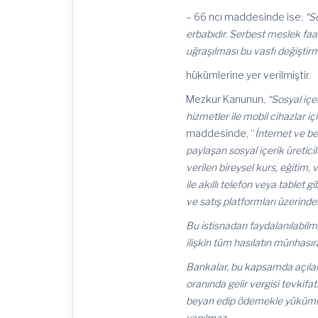
– 66 ncı maddesinde ise;
“S
erbabıdır. Serbest meslek faa
uğraşılması bu vasfı değiştir
hükümlerine yer verilmiştir.
Mezkur Kanunun,
“Sosyal içe
hizmetler ile mobil cihazlar iç
maddesinde, “
İnternet ve be
paylaşan sosyal içerik üretici
verilen bireysel kurs, eğitim,
ile akıllı telefon veya tablet
ve satış platformları üzerinde
Bu istisnadan faydalanılabilme
ilişkin tüm hasılatın münhasıra
Bankalar, bu kapsamda açılan h
oranında gelir vergisi tevki
beyan edip ödemekle yükümlü
yapılmaz.