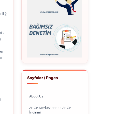
iliği
lik
ı
a
en
er
Sayfalar / Pages
About Us
a
a
Ar-Ge Merkezlerinde Ar-Ge
İndirimi