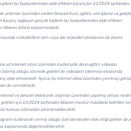
kişilerin bu faaliyetlerinden elde ettikleri kazançları 1/1/2024 tarihinden,
ik ortamlar üzerinden verilen bireysel kurs, eğitim, veri işleme ve gelişt
n kazanç sağlayan gerçek kişilerin bu faaliyetlerinden elde ettikleri
n itibaren istisna kapsamındadır.
amasında mükelleflerin tam veya dar mükellef olmalarının bir önemi
ne ait internet sitesi üzerinden matematik dersi eğitim videoları
 ödemiş olduğu abonelik gelirleri ile videoların izlenmesi esnasında
nç elde etmektedir. Ayrıca, bu internet sitesi üzerinden çevrimiçi gör
ler de vermektedir.
 internet ve benzeri elektronik ortamlar üzerinden yapılmış olması neden
 gelirleri için 1/1/2024 tarihinden itibaren mezkûr maddede belirtilen t
söz konusu istisnadan yararlanabilecektir.
gramı kullanarak vermiş olduğu özel derslerden elde ettiği gelirler de a
sna kapsamında değerlendirilecektir.