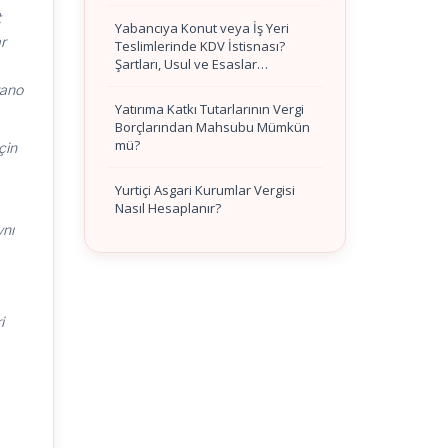
t
Yabancıya Konut veya İş Yeri
r
Teslimlerinde KDV İstisnası?
Şartları, Usul ve Esaslar…
yano
Yatırıma Katkı Tutarlarının Vergi
Borçlarından Mahsubu Mümkün
mü?
çin
Yurtiçi Asgari Kurumlar Vergisi
Nasıl Hesaplanır?
ynı
i