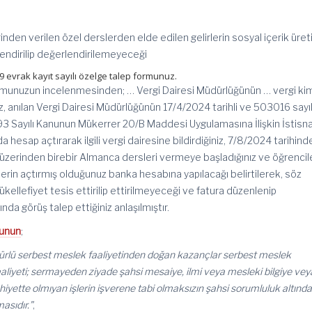
en verilen özel derslerden elde edilen gelirlerin sosyal içerik üretic
endirilip değerlendirilemeyeceği
799 evrak kayıt sayılı özelge talep formunuz.
formunuzun incelenmesinden; … Vergi Dairesi Müdürlüğünün … vergi kim
, anılan Vergi Dairesi Müdürlüğünün 17/4/2024 tarihli ve 503016 sayıl
 “193 Sayılı Kanunun Mükerrer 20/B Maddesi Uygulamasına İlişkin İstisn
hesap açtırarak ilgili vergi dairesine bildirdiğiniz, 7/8/2024 tarihind
üzerinden birebir Almanca dersleri vermeye başladığınız ve öğrencil
rin açtırmış olduğunuz banka hesabına yapılacağı belirtilerek, söz
kellefiyet tesis ettirilip ettirilmeyeceği ve fatura düzenlenip
a görüş talep ettiğiniz anlaşılmıştır.
nunun
;
türlü serbest meslek faaliyetinden doğan kazançlar serbest meslek
aliyeti; sermayeden ziyade şahsi mesaiye, ilmi veya mesleki bilgiye vey
hiyette olmıyan işlerin işverene tabi olmaksızın şahsi sorumluluk altınd
asıdır.”
,