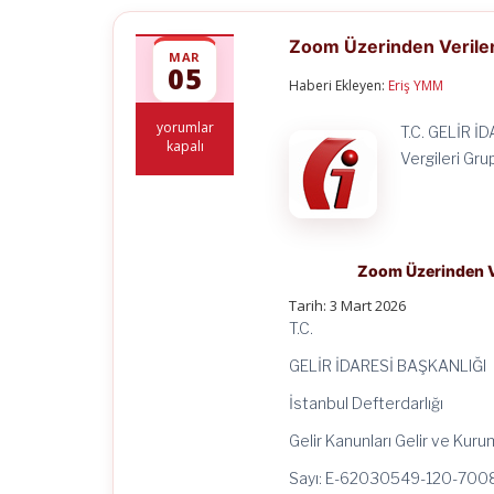
Zoom Üzerinden Verilen 
MAR
05
Haberi Ekleyen:
Eriş YMM
Zoom
yorumlar
T.C. GELİR İD
Üzerinden
kapalı
Vergileri Gr
Verilen
Özel
Derslerden
Elde
Edilen
Gelirler
Zoom Üzerinden Ver
İçin
Vergi
Tarih:
3 Mart 2026
İstisnası
T.C.
için
GELİR İDARESİ BAŞKANLIĞI
İstanbul Defterdarlığı
Gelir Kanunları Gelir ve Kuru
Sayı: E-62030549-120-70