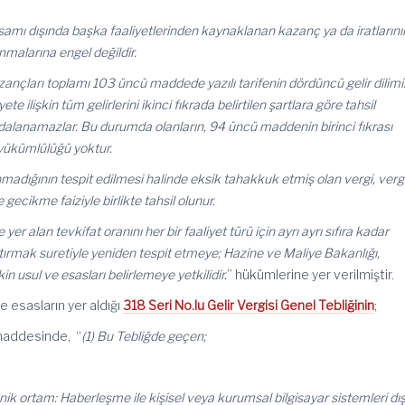
apsamı dışında başka faaliyetlerinden kaynaklanan kazanç ya da iratlarını
malarına engel değildir.
zançları toplamı 103 üncü maddede yazılı tarifenin dördüncü gelir dilim
yete ilişkin tüm gelirlerini ikinci fıkrada belirtilen şartlara göre tahsil
dalanamazlar. Bu durumda olanların, 94 üncü maddenin birinci fıkrası
yükümlülüğü yoktur.
şınmadığının tespit edilmesi halinde eksik tahakkuk etmiş olan vergi, verg
 gecikme faiziyle birlikte tahsil olunur.
alan tevkifat oranını her bir faaliyet türü için ayrı ayrı sıfıra kadar
rtırmak suretiyle yeniden tespit etmeye; Hazine ve Maliye Bakanlığı,
 usul ve esasları belirlemeye yetkilidir.
” hükümlerine yer verilmiştir.
e esasların yer aldığı
318 Seri No.lu Gelir Vergisi Genel Tebliğinin
;
 maddesinde, “
(1) Bu Tebliğde geçen;
onik ortam: Haberleşme ile kişisel veya kurumsal bilgisayar sistemleri dı