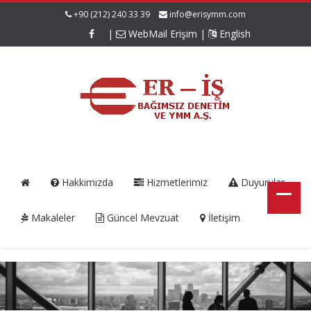
+90 (212) 240 33 39
info@erisymm.com
|
WebMail Erişim
|
English
Hakkımızda
Hizmetlerimiz
Duyurular
Makaleler
Güncel Mevzuat
İletişim