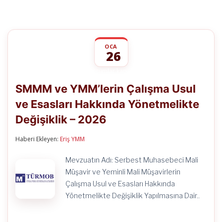
OCA
26
SMMM
yorumlar kapalı
ve
SMMM ve YMM’lerin Çalışma Usul
YMM’lerin
Çalışma
ve Esasları Hakkında Yönetmelikte
Usul
ve
Değişiklik – 2026
Esasları
Hakkında
Yönetmelikte
Haberi Ekleyen:
Eriş YMM
Değişiklik
–
Mevzuatın Adı: Serbest Muhasebeci Mali
2026
Müşavir ve Yeminli Mali Müşavirlerin
için
Çalışma Usul ve Esasları Hakkında
Yönetmelikte Değişiklik Yapılmasına Dair..