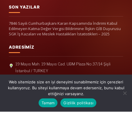
SON YAZILAR
7846 Sayılı Cumhurbaşkanı Kararı Kapsamında İndirimi Kabul
Edilmeyen Katma Değer Vergisi Bildirimine İlişkin GİB Duyurusu
SGK İş Kazaları ve Meslek Hastalıkları İstatistikleri – 2025
ADRESIMIZ
19 Mayıs Mah. 19 Mayıs Cad. UBM Plaza No:37/14 Şişli
İstanbul / TURKEY
Telefon: +90(212) 240 33 39
Web sitemizde size en iyi deneyimi sunabilmemiz için çerezleri
Telefon: +90(212) 248 19 36
kullanıyoruz. Bu siteyi kullanmaya devam ederseniz, bunu kabul
ettiğinizi varsayarız.
info@erisymm.com
Tamam
Gizlilik politikası
PRATIK MENÜ
Ana Sayfa