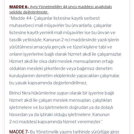
MADDE 6-
Aynı Yönetmeliğin 44 üncü maddesi aşağıdaki
şekilde değiştirilmiştir.
“Madde 44- Çalışanlar listesine kayıtlı serbest
muhasebeci mali müşavirler bu ünvanlarla, çalışanlar
listesine kayıtlı yeminli mali müşavirler ise bu ünvan ve
tasdik yetkisiyle; Kanunun 2 nci maddesinde yazılı işlerin
yürütülmesi amacıyla gerçek ve tüzel kişilere tabi ve
onların işyerlerine bağlı olarak hizmet akdi ile çalışamazlar.
Hizmet akdi ile olsa dahi meslek mensuplarının ortağı
oldukları mesleki şirketlerde veya bağımsız denetim
kuruluşlarının denetim ekiplerinde yapacakları çalışmalar,
bu yasak kapsamında değerlendirilmez.
Birinci fıkra hükümlerine uygun olarak bir işyerine bağlı
hizmet akdi ile çalışan meslek mensupları, çalıştıkları
işletmelere ve bu işletmelerin doğrudan ya da dolaylı
hissedarı ya da iştiraki olduğu işletmelere, Kanunun
2 nci maddesi kapsamında hizmet veremezler.”
MADDE 7-
Bu Yönetmelik yayımı tarihinde yürürlüğe girer.