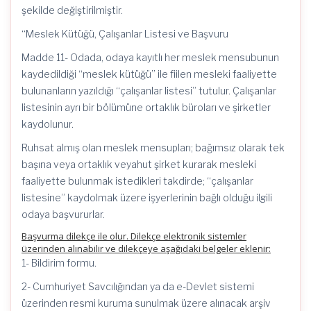
şekilde değiştirilmiştir.
“Meslek Kütüğü, Çalışanlar Listesi ve Başvuru
Madde 11- Odada, odaya kayıtlı her meslek mensubunun
kaydedildiği “meslek kütüğü” ile fiilen mesleki faaliyette
bulunanların yazıldığı “çalışanlar listesi” tutulur. Çalışanlar
listesinin ayrı bir bölümüne ortaklık büroları ve şirketler
kaydolunur.
Ruhsat almış olan meslek mensupları; bağımsız olarak tek
başına veya ortaklık veyahut şirket kurarak mesleki
faaliyette bulunmak istedikleri takdirde; “çalışanlar
listesine” kaydolmak üzere işyerlerinin bağlı olduğu ilgili
odaya başvururlar.
Başvurma dilekçe ile olur. Dilekçe elektronik sistemler
üzerinden alınabilir ve dilekçeye aşağıdaki belgeler eklenir:
1- Bildirim formu.
2- Cumhuriyet Savcılığından ya da e-Devlet sistemi
üzerinden resmi kuruma sunulmak üzere alınacak arşiv