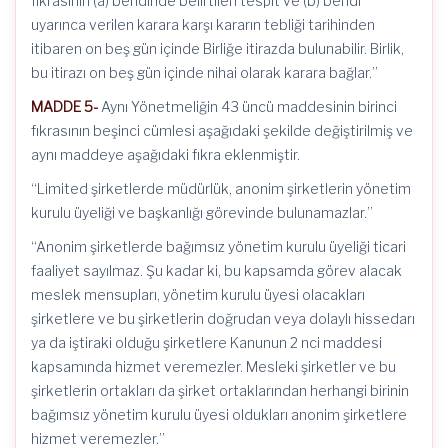
fıkrasının (a) bendinde belirtilen tespit ve (b) bendi
uyarınca verilen karara karşı kararın tebliği tarihinden
itibaren on beş gün içinde Birliğe itirazda bulunabilir. Birlik,
bu itirazı on beş gün içinde nihai olarak karara bağlar.”
MADDE 5-
Aynı Yönetmeliğin 43 üncü maddesinin birinci
fıkrasının beşinci cümlesi aşağıdaki şekilde değiştirilmiş ve
aynı maddeye aşağıdaki fıkra eklenmiştir.
“Limited şirketlerde müdürlük, anonim şirketlerin yönetim
kurulu üyeliği ve başkanlığı görevinde bulunamazlar.”
“Anonim şirketlerde bağımsız yönetim kurulu üyeliği ticari
faaliyet sayılmaz. Şu kadar ki, bu kapsamda görev alacak
meslek mensupları, yönetim kurulu üyesi olacakları
şirketlere ve bu şirketlerin doğrudan veya dolaylı hissedarı
ya da iştiraki olduğu şirketlere Kanunun 2 nci maddesi
kapsamında hizmet veremezler. Mesleki şirketler ve bu
şirketlerin ortakları da şirket ortaklarından herhangi birinin
bağımsız yönetim kurulu üyesi oldukları anonim şirketlere
hizmet veremezler.”