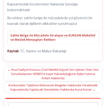
Kapsamındaki İncelemeler Hakkında Genelge
bulunmaktadır.
Bu rehber, sahte belge ile mücadelede yol gösterici bir
kaynak olarak ilgililerin dikkatine sunulmuştur.
Sahte Belge ile Mücadele Stratejisi ve KURGAN Mükellef
ve Meslek Mensupları Rehberi
Kaynak:
T.C. Hazine ve Maliye Bakanlığı
Post
←
Ana Faaliyet Konusu Özel Nitelikli Kişisel Veri işleme Olan Veri
Sorumlularının VERBİS’e Kayıt Yükümlülüğüne İlişkin İstisna
navigation
Kriteri Hakkında
Konkordato Talebine Eklenecek Belgeler Hakkında Yönetmelik
Kapsamında Yapılacak Denetimler Hakkında Kurul Kararı
→