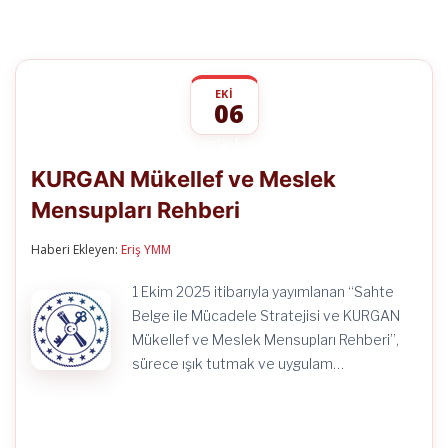
EKI
06
KURGAN
yorumlar kapalı
Mükellef
KURGAN Mükellef ve Meslek
ve
Meslek
Mensupları Rehberi
Mensupları
Rehberi
için
Haberi Ekleyen:
Eriş YMM
1 Ekim 2025 itibarıyla yayımlanan “Sahte
Belge ile Mücadele Stratejisi ve KURGAN
Mükellef ve Meslek Mensupları Rehberi”,
sürece ışık tutmak ve uygulam…