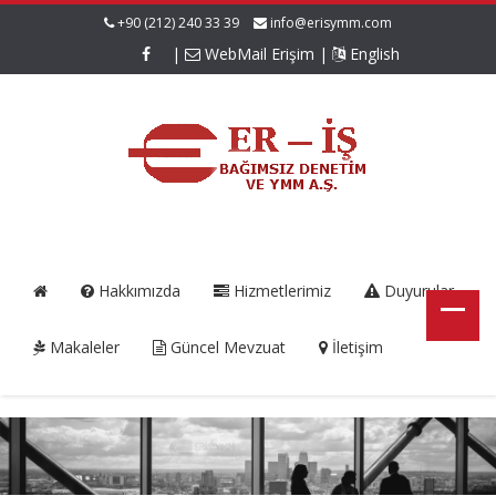
+90 (212) 240 33 39
info@erisymm.com
|
WebMail Erişim
|
English
Hakkımızda
Hizmetlerimiz
Duyurular
Makaleler
Güncel Mevzuat
İletişim