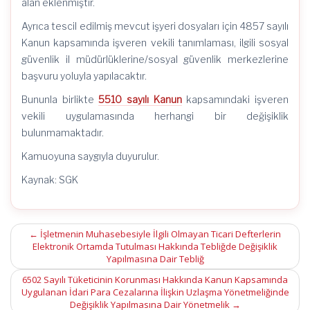
alan eklenmiştir.
Ayrıca tescil edilmiş mevcut işyeri dosyaları için 4857 sayılı
Kanun kapsamında işveren vekili tanımlaması, ilgili sosyal
güvenlik il müdürlüklerine/sosyal güvenlik merkezlerine
başvuru yoluyla yapılacaktır.
Bununla birlikte
5510 sayılı Kanun
kapsamındaki işveren
vekili uygulamasında herhangi bir değişiklik
bulunmamaktadır.
Kamuoyuna saygıyla duyurulur.
Kaynak: SGK
Post
←
İşletmenin Muhasebesiyle İlgili Olmayan Ticari Defterlerin
Elektronik Ortamda Tutulması Hakkında Tebliğde Değişiklik
navigation
Yapılmasına Dair Tebliğ
6502 Sayılı Tüketicinin Korunması Hakkında Kanun Kapsamında
Uygulanan İdari Para Cezalarına İlişkin Uzlaşma Yönetmeliğinde
Değişiklik Yapılmasına Dair Yönetmelik
→