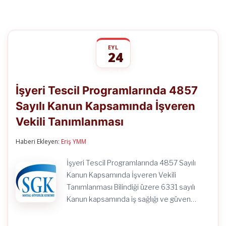
EYL
24
İşyeri
yorumlar kapalı
Tescil
İşyeri Tescil Programlarında 4857
Programlarında
4857
Sayılı Kanun Kapsamında İşveren
Sayılı
Kanun
Vekili Tanımlanması
Kapsamında
İşveren
Vekili
Haberi Ekleyen:
Eriş YMM
Tanımlanması
için
İşyeri Tescil Programlarında 4857 Sayılı
Kanun Kapsamında İşveren Vekili
Tanımlanması Bilindiği üzere 6331 sayılı
Kanun kapsamında iş sağlığı ve güven…