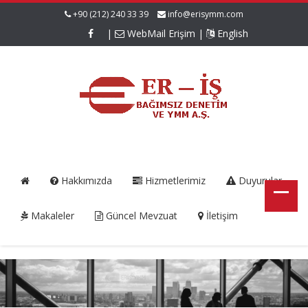
+90 (212) 240 33 39
info@erisymm.com
|
WebMail Erişim
|
English
Hakkımızda
Hizmetlerimiz
Duyurular
Makaleler
Güncel Mevzuat
İletişim