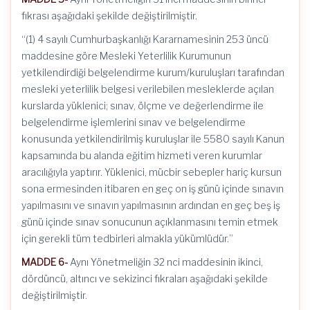
fıkrası aşağıdaki şekilde değiştirilmiştir.
“(1) 4 sayılı Cumhurbaşkanlığı Kararnamesinin 253 üncü
maddesine göre Mesleki Yeterlilik Kurumunun
yetkilendirdiği belgelendirme kurum/kuruluşları tarafından
mesleki yeterlilik belgesi verilebilen mesleklerde açılan
kurslarda yüklenici; sınav, ölçme ve değerlendirme ile
belgelendirme işlemlerini sınav ve belgelendirme
konusunda yetkilendirilmiş kuruluşlar ile 5580 sayılı Kanun
kapsamında bu alanda eğitim hizmeti veren kurumlar
aracılığıyla yaptırır. Yüklenici, mücbir sebepler hariç kursun
sona ermesinden itibaren en geç on iş günü içinde sınavın
yapılmasını ve sınavın yapılmasının ardından en geç beş iş
günü içinde sınav sonucunun açıklanmasını temin etmek
için gerekli tüm tedbirleri almakla yükümlüdür.”
MADDE 6-
Aynı Yönetmeliğin 32 nci maddesinin ikinci,
dördüncü, altıncı ve sekizinci fıkraları aşağıdaki şekilde
değiştirilmiştir.