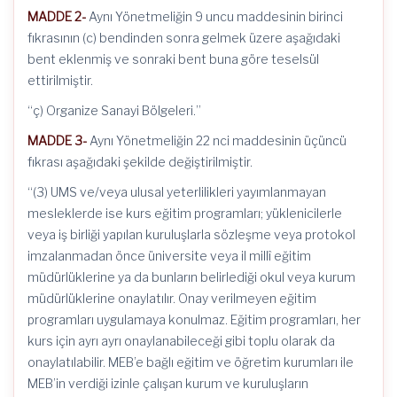
MADDE 2-
Aynı Yönetmeliğin 9 uncu maddesinin birinci
fıkrasının (c) bendinden sonra gelmek üzere aşağıdaki
bent eklenmiş ve sonraki bent buna göre teselsül
ettirilmiştir.
“ç) Organize Sanayi Bölgeleri.”
MADDE 3-
Aynı Yönetmeliğin 22 nci maddesinin üçüncü
fıkrası aşağıdaki şekilde değiştirilmiştir.
“(3) UMS ve/veya ulusal yeterlilikleri yayımlanmayan
mesleklerde ise kurs eğitim programları; yüklenicilerle
veya iş birliği yapılan kuruluşlarla sözleşme veya protokol
imzalanmadan önce üniversite veya il millî eğitim
müdürlüklerine ya da bunların belirlediği okul veya kurum
müdürlüklerine onaylatılır. Onay verilmeyen eğitim
programları uygulamaya konulmaz. Eğitim programları, her
kurs için ayrı ayrı onaylanabileceği gibi toplu olarak da
onaylatılabilir. MEB’e bağlı eğitim ve öğretim kurumları ile
MEB’in verdiği izinle çalışan kurum ve kuruluşların