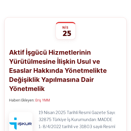
NIS
25
Aktif
yorumlar kapalı
İşgücü
Aktif İşgücü Hizmetlerinin
Hizmetlerinin
Yürütülmesine
Yürütülmesine İlişkin Usul ve
İlişkin
Usul
Esaslar Hakkında Yönetmelikte
ve
Esaslar
Değişiklik Yapılmasına Dair
Hakkında
Yönetmelikte
Yönetmelik
Değişiklik
Yapılmasına
Haberi Ekleyen:
Eriş YMM
Dair
Yönetmelik
için
19 Nisan 2025 Tarihli Resmi Gazete Sayı:
32875 Türkiye İş Kurumundan: MADDE
1- 8/4/2022 tarihli ve 31803 sayılı Resmî