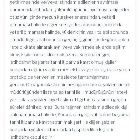
getirilmesinde ve/veya istihdam edilenlerin ayrılması
durumunda; istihdam yükümlülüğünün, ayrılmayı takip eden
otuz gün içinde mezun kursiyerler arasından, yeterli
olmaması halinde diğer kursiyerler arasından, bunun da
yeterli olmaması halinde, yüklenicinin yazılı talebi sonunda
il müdürlüğü tarafından en geç üç iş günü içinde gönderilen
liste dikkate alınarak aynı veya yakın mesleklerde eğitim
almış kişiler öncelikli olmak üzere, Kuruma en geç
istihdamın başlama tarihi itibarıyla kayıt olmuş kişiler
arasından eğitim verilen meslekte veya sözleşmede ya da
protokolde yer verilen meslekte tamamlanması
gerekir. Otuz günlük sürenin hesaplanmasına, yüklenicinin il
müdürlüğünden liste talep tarihi ile il müdürlüğünün listeyi
yazılı olarak yükleniciye teslim ettiği tarih arasında geçen
süreler dâhil edilmez. Buna rağmen istihdam edilecek kişi
bulunamaması halinde, Kuruma en geç istihdamın başlama
tarihi itibarıyla kayıt yaptırılmak şartı ile diğer işsizler
arasından yüklenici tarafından tespit edilen kişilerin
istihdamı kabul edilir.”