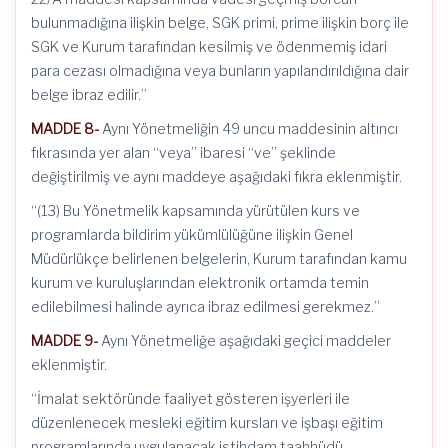
bulunmadığına ilişkin belge, SGK primi, prime ilişkin borç ile
SGK ve Kurum tarafından kesilmiş ve ödenmemiş idari
para cezası olmadığına veya bunların yapılandırıldığına dair
belge ibraz edilir.”
MADDE 8-
Aynı Yönetmeliğin 49 uncu maddesinin altıncı
fıkrasında yer alan “veya” ibaresi “ve” şeklinde
değiştirilmiş ve aynı maddeye aşağıdaki fıkra eklenmiştir.
“(13) Bu Yönetmelik kapsamında yürütülen kurs ve
programlarda bildirim yükümlülüğüne ilişkin Genel
Müdürlükçe belirlenen belgelerin, Kurum tarafından kamu
kurum ve kuruluşlarından elektronik ortamda temin
edilebilmesi halinde ayrıca ibraz edilmesi gerekmez.”
MADDE 9-
Aynı Yönetmeliğe aşağıdaki geçici maddeler
eklenmiştir.
“İmalat sektöründe faaliyet gösteren işyerleri ile
düzenlenecek mesleki eğitim kursları ve işbaşı eğitim
programlarında uygulanacak istihdam taahhüdü