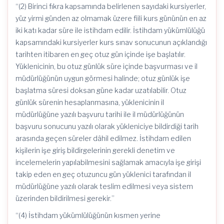
“(2) Birinci fıkra kapsamında belirlenen sayıdaki kursiyerler,
yüz yirmi günden az olmamak üzere fiili kurs gününün en az
iki katı kadar süre ile istihdam edilir. İstihdam yükümlülüğü
kapsamındaki kursiyerler kurs sınav sonucunun açıklandığı
tarihten itibaren en geç otuz gün içinde işe başlatılır.
Yüklenicinin, bu otuz günlük süre içinde başvurması ve il
müdürlüğünün uygun görmesi halinde; otuz günlük işe
başlatma süresi doksan güne kadar uzatılabilir. Otuz
günlük sürenin hesaplanmasına, yüklenicinin il
müdürlüğüne yazılı başvuru tarihi ile il müdürlüğünün
başvuru sonucunu yazılı olarak yükleniciye bildirdiği tarih
arasında geçen süreler dâhil edilmez. İstihdam edilen
kişilerin işe giriş bildirgelerinin gerekli denetim ve
incelemelerin yapılabilmesini sağlamak amacıyla işe girişi
takip eden en geç otuzuncu gün yüklenici tarafından il
müdürlüğüne yazılı olarak teslim edilmesi veya sistem
üzerinden bildirilmesi gerekir.”
“(4) İstihdam yükümlülüğünün kısmen yerine