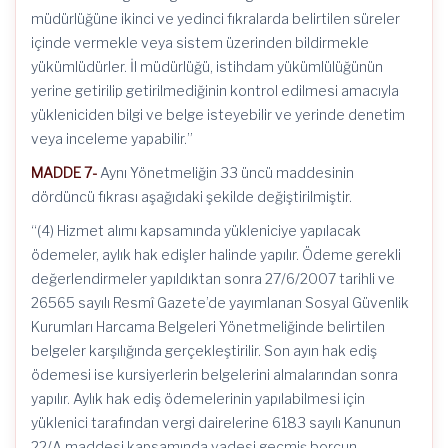
müdürlüğüne ikinci ve yedinci fıkralarda belirtilen süreler
içinde vermekle veya sistem üzerinden bildirmekle
yükümlüdürler. İl müdürlüğü, istihdam yükümlülüğünün
yerine getirilip getirilmediğinin kontrol edilmesi amacıyla
yükleniciden bilgi ve belge isteyebilir ve yerinde denetim
veya inceleme yapabilir.”
MADDE 7-
Aynı Yönetmeliğin 33 üncü maddesinin
dördüncü fıkrası aşağıdaki şekilde değiştirilmiştir.
“(4) Hizmet alımı kapsamında yükleniciye yapılacak
ödemeler, aylık hak edişler halinde yapılır. Ödeme gerekli
değerlendirmeler yapıldıktan sonra 27/6/2007 tarihli ve
26565 sayılı Resmî Gazete’de yayımlanan Sosyal Güvenlik
Kurumları Harcama Belgeleri Yönetmeliğinde belirtilen
belgeler karşılığında gerçekleştirilir. Son ayın hak ediş
ödemesi ise kursiyerlerin belgelerini almalarından sonra
yapılır. Aylık hak ediş ödemelerinin yapılabilmesi için
yüklenici tarafından vergi dairelerine 6183 sayılı Kanunun
22/A maddesi kapsamında vadesi geçmiş borcun