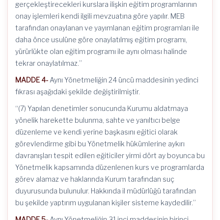
gerçekleştirecekleri kurslara ilişkin eğitim programlarının
onay işlemleri kendi ilgili mevzuatına göre yapılır. MEB
tarafından onaylanan ve yayımlanan eğitim programları ile
daha önce usulüne göre onaylatılmış eğitim programı,
yürürlükte olan eğitim programı ile aynı olması halinde
tekrar onaylatılmaz.”
MADDE 4-
Aynı Yönetmeliğin 24 üncü maddesinin yedinci
fıkrası aşağıdaki şekilde değiştirilmiştir.
“(7) Yapılan denetimler sonucunda Kurumu aldatmaya
yönelik harekette bulunma, sahte ve yanıltıcı belge
düzenleme ve kendi yerine başkasını eğitici olarak
görevlendirme gibi bu Yönetmelik hükümlerine aykırı
davranışları tespit edilen eğiticiler yirmi dört ay boyunca bu
Yönetmelik kapsamında düzenlenen kurs ve programlarda
görev alamaz ve haklarında Kurum tarafından suç
duyurusunda bulunulur. Hakkında il müdürlüğü tarafından
bu şekilde yaptırım uygulanan kişiler sisteme kaydedilir.”
MADDE 5-
Aynı Yönetmeliğin 31 inci maddesinin birinci