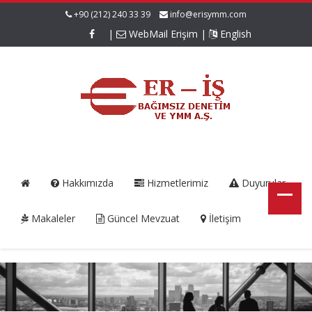
+90 (212) 240 33 39
info@erisymm.com
|
WebMail Erişim
|
English
Hakkımızda
Hizmetlerimiz
Duyurular
Makaleler
Güncel Mevzuat
İletişim