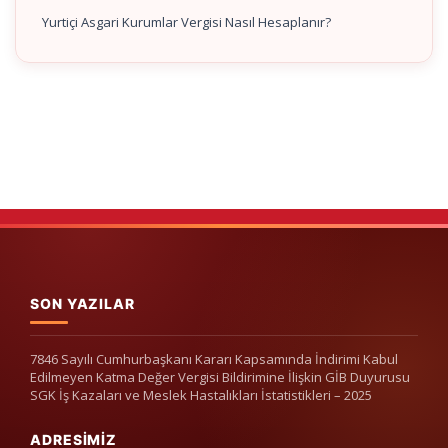
Yurtiçi Asgari Kurumlar Vergisi Nasıl Hesaplanır?
SON YAZILAR
7846 Sayılı Cumhurbaşkanı Kararı Kapsamında İndirimi Kabul
Edilmeyen Katma Değer Vergisi Bildirimine İlişkin GİB Duyurusu
SGK İş Kazaları ve Meslek Hastalıkları İstatistikleri – 2025
ADRESIMIZ