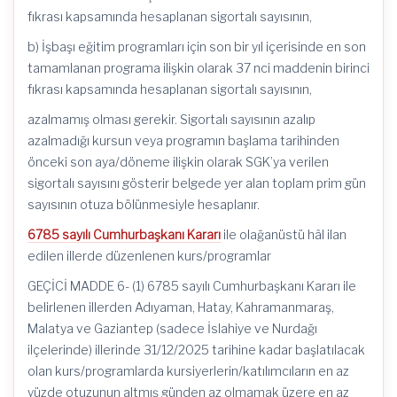
fıkrası kapsamında hesaplanan sigortalı sayısının,
b) İşbaşı eğitim programları için son bir yıl içerisinde en son
tamamlanan programa ilişkin olarak 37 nci maddenin birinci
fıkrası kapsamında hesaplanan sigortalı sayısının,
azalmamış olması gerekir. Sigortalı sayısının azalıp
azalmadığı kursun veya programın başlama tarihinden
önceki son aya/döneme ilişkin olarak SGK’ya verilen
sigortalı sayısını gösterir belgede yer alan toplam prim gün
sayısının otuza bölünmesiyle hesaplanır.
6785 sayılı Cumhurbaşkanı Kararı
ile olağanüstü hâl ilan
edilen illerde düzenlenen kurs/programlar
GEÇİCİ MADDE 6- (1) 6785 sayılı Cumhurbaşkanı Kararı ile
belirlenen illerden Adıyaman, Hatay, Kahramanmaraş,
Malatya ve Gaziantep (sadece İslahiye ve Nurdağı
ilçelerinde) illerinde 31/12/2025 tarihine kadar başlatılacak
olan kurs/programlarda kursiyerlerin/katılımcıların en az
yüzde otuzunun altmış günden az olmamak üzere en az