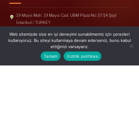
19 Mayıs Mah. 19 Mayıs Cad. UBM Plaza No:37/14 Şişli
İstanbul / TURKEY
Telefon: +90(212) 240 33 39
Web sitemizde size en iyi deneyimi sunabilmemiz için çerezleri
Telefon: +90(212) 248 19 36
kullanıyoruz. Bu siteyi kullanmaya devam ederseniz, bunu kabul
ettiğinizi varsayarız.
info@erisymm.com
Tamam
Gizlilik politikası
PRATIK MENÜ
Ana Sayfa
Hakkımızda
Hizmetlerimiz
Güncel Mevzuat
İletişim